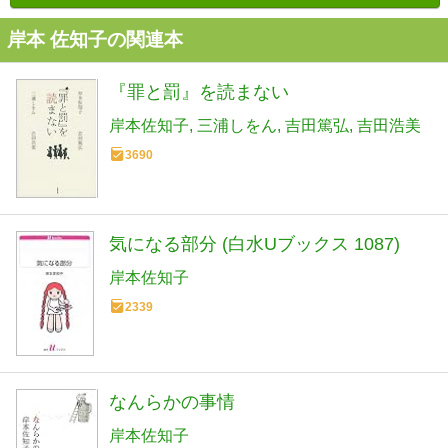
岸本 佐知子の関連本
『罪と罰』を読まない
岸本佐知子
三浦しをん
吉田篤弘
吉田浩美
3690
気になる部分 (白水Uブックス 1087)
岸本佐知子
2339
なんらかの事情
岸本佐知子