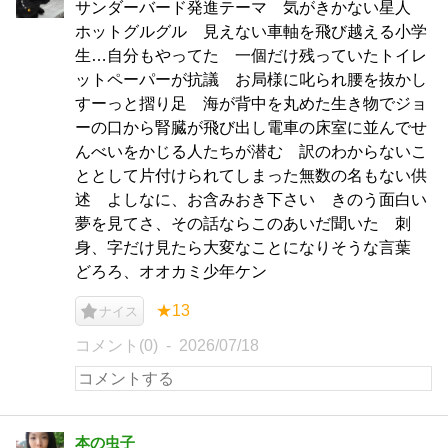
サンダーバード発進テーマ 気がきかない星人
ホットグルグル 見えない車軸を飛び越える小学
生…自分もやってた 一個だけ残っていたトイレ
ットペーパーが抗議 お局様に叱られ腰を抜かし
すーっと摺り足 海が背中を丸めた生き物でジョ
ーの口から腎臓が飛び出し電車の床室に並んでせ
んべいをかじる人たちが潜む 訳のわからないこ
ととして片付けられてしまった無数の名もない供
述 よしなに、お含みおき下さい きのう面白い
夢を見てさ、その話ならこのあいだ聞いた 刺
身、字だけ見たら大変なことになりそうな言葉
どろろ、オオカミ少年ケン
★13
ナイス
コメント(0)
2026/07/18
本の虫子