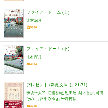
ファイア・ドーム (上)
辻村深月
5146
ファイア・ドーム (下)
辻村深月
3863
プレゼント (新潮文庫 し 21-71)
伊坂幸太郎
江國香織
恩田陸
梨木香歩
町田
そのこ
宮部みゆき
米澤穂信
2715