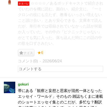
☆☆☆☆／あるポッドキャストで紹介され
ネタバレ
ていたのを機に読む。面白い。紹介文に、「一ミ
クロンの役にも立たず、教養もいっさい増えない
こと請け合い」とあり安心できる。文庫本で読ん
だが、単行本では収録されていなかった話が何篇
か入っていた。その中の『ピクニックじゃない』
がとても気に入った。落ち込んだ時にこの話の中
の歌を口ずさみたい。
★6
ナイス
コメント(0)
2026/06/24
gokuri
帯にある「観察と妄想と思索が混然一体となった
エッセイ・ワールド」そのもの 雑誌ちくまに連載
のショートエッセイ集とのこだが、多忙な？翻訳