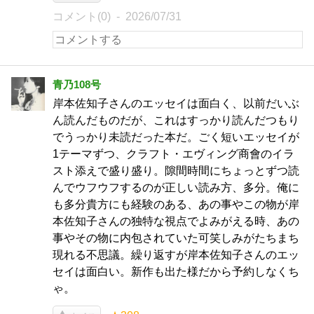
コメント(0)
2026/07/31
青乃108号
岸本佐知子さんのエッセイは面白く、以前だいぶ
ん読んだものだが、これはすっかり読んだつもり
でうっかり未読だった本だ。ごく短いエッセイが
1テーマずつ、クラフト・エヴィング商會のイラ
スト添えで盛り盛り。隙間時間にちょっとずつ読
んでウフウフするのが正しい読み方、多分。俺に
も多分貴方にも経験のある、あの事やこの物が岸
本佐知子さんの独特な視点でよみがえる時、あの
事やその物に内包されていた可笑しみがたちまち
現れる不思議。繰り返すが岸本佐知子さんのエッ
セイは面白い。新作も出た様だから予約しなくち
ゃ。