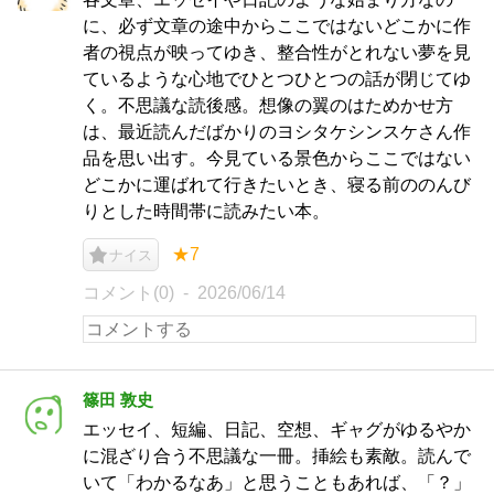
に、必ず文章の途中からここではないどこかに作
者の視点が映ってゆき、整合性がとれない夢を見
ているような心地でひとつひとつの話が閉じてゆ
く。不思議な読後感。想像の翼のはためかせ方
は、最近読んだばかりのヨシタケシンスケさん作
品を思い出す。今見ている景色からここではない
どこかに運ばれて行きたいとき、寝る前ののんび
りとした時間帯に読みたい本。
★7
ナイス
コメント(0)
2026/06/14
篠田 敦史
エッセイ、短編、日記、空想、ギャグがゆるやか
に混ざり合う不思議な一冊。挿絵も素敵。読んで
いて「わかるなあ」と思うこともあれば、「？」