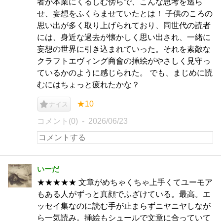
者が本業にくるしむ傍らで、こんな思考を巡ら
せ、妄想をふくらませていたとは！ 子供のころの
思い出が多く取り上げられており、同世代の読者
には、身近な過去が懐かしく思い出され、一緒に
妄想の世界に引き込まれていった。それを素敵な
クラフトエヴィング商會の挿絵がやさしく見守っ
ているかのように感じられた。 でも、まじめに読
むにはちょっと疲れたかな？
★10
ナイス
コメント(0)
2026/06/23
いーだ
★★★★★ 文章がめちゃくちゃ上手くてユーモア
もある人がずっと真顔でふざけている。最高。エ
ッセイ集なのに読む手が止まらずニヤニヤしなが
ら一気読み。挿絵もシュールで文章に合っていて