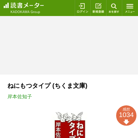
ログイン
新規登録
本を探
ねにもつタイプ (ちくま文庫)
岸本佐知子
感想
1034