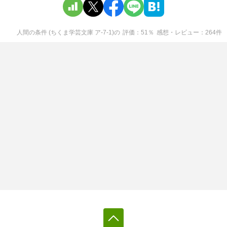
人間の条件 (ちくま学芸文庫 ア-7-1)
の
評価
51
％
感想・レビュー
264
件