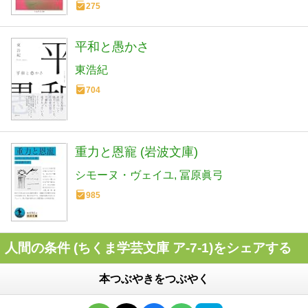
275
平和と愚かさ
東浩紀
704
重力と恩寵 (岩波文庫)
シモーヌ・ヴェイユ
冨原眞弓
985
人間の条件 (ちくま学芸文庫 ア-7-1)をシェアする
本つぶやきをつぶやく