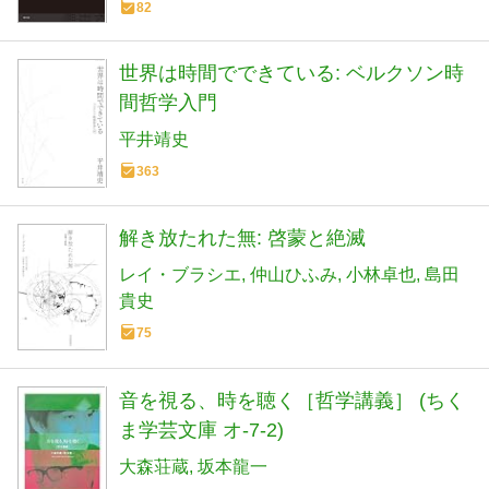
82
世界は時間でできている: ベルクソン時
間哲学入門
平井靖史
363
解き放たれた無: 啓蒙と絶滅
レイ・ブラシエ
仲山ひふみ
小林卓也
島田
貴史
75
音を視る、時を聴く［哲学講義］ (ちく
ま学芸文庫 オ-7-2)
大森荘蔵
坂本龍一