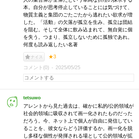
本。自分が思考停止していることには気づけて、
物質主義と集団のごたごたから逃れたい欲求が増
した。「活動」の欠落が孤立を生み、孤立は団結
を阻む。そして全体に飲み込まれて、無自覚に個
を失う。つまり、孤立しないために孤独であれ。
何度も読み返したい名著
★3
ナイス
コメント(0)
2025/05/25
tetsuwo
アレントから見た過去は、確かに私的/公的領域が
社会的領域に吸収されて画一化されたものだった
だろう。今、ネット上で個人が自由に発信してい
ることを、彼女ならどう評価するか。画一化を脱
し多様な個性が発揮される場として公的領域が拡