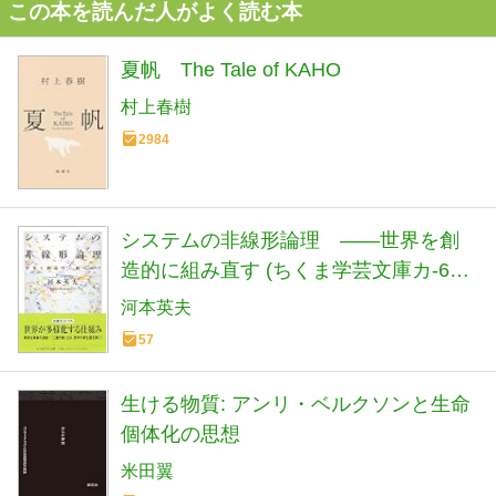
この本を読んだ人がよく読む本
夏帆 The Tale of KAHO
村上春樹
2984
システムの非線形論理 ――世界を創
造的に組み直す (ちくま学芸文庫カ-64-
1)
河本英夫
57
生ける物質: アンリ・ベルクソンと生命
個体化の思想
米田翼