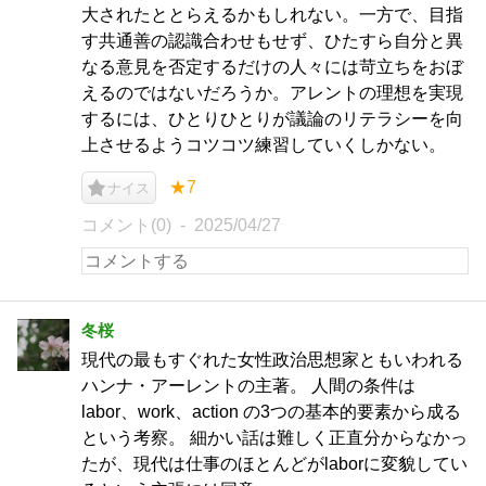
大されたととらえるかもしれない。一方で、目指
す共通善の認識合わせもせず、ひたすら自分と異
なる意見を否定するだけの人々には苛立ちをおぼ
えるのではないだろうか。アレントの理想を実現
するには、ひとりひとりが議論のリテラシーを向
上させるようコツコツ練習していくしかない。
★7
ナイス
コメント(0)
2025/04/27
冬桜
現代の最もすぐれた女性政治思想家ともいわれる
ハンナ・アーレントの主著。 人間の条件は
labor、work、action の3つの基本的要素から成る
という考察。 細かい話は難しく正直分からなかっ
たが、現代は仕事のほとんどがlaborに変貌してい