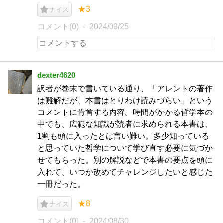
★3
ナイス
コメント(0)
2024/09/25
dexter4620
訳者が巻末で書いている通り、「アレントの著作
は難解だが、本書はとりわけ読みづらい」という
コメントに肯首する内容。時間がかかる哲学本の
中でも、広範な知識が読者に求められる本書は、
1割も頭に入ったとは言い難い。多少知っている
と思っていた哲学について学び直す必要に気づか
せてもらった。別の解説などで本書の要点を頭に
入れて、いつか改めてチャレンジしたいと感じた
一冊だった。
★8
ナイス
コメント(0)
2024/08/30