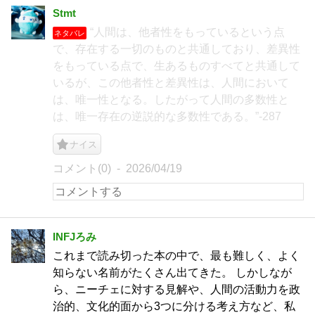
Stmt
“人間は、他者性をもっているという点
ネタバレ
で、存在する一切のものと共通しており、差異性
をもっている点で、生あるものすべてと共通して
いるが、この他者性と差異性は、人間において
は、唯一性となる。したがって人間の多数性と
は、唯一存在の逆説的な多数性である。”-287
ナイス
コメント(0)
2026/04/19
INFJろみ
これまで読み切った本の中で、最も難しく、よく
知らない名前がたくさん出てきた。 しかしなが
ら、ニーチェに対する見解や、人間の活動力を政
治的、文化的面から3つに分ける考え方など、私