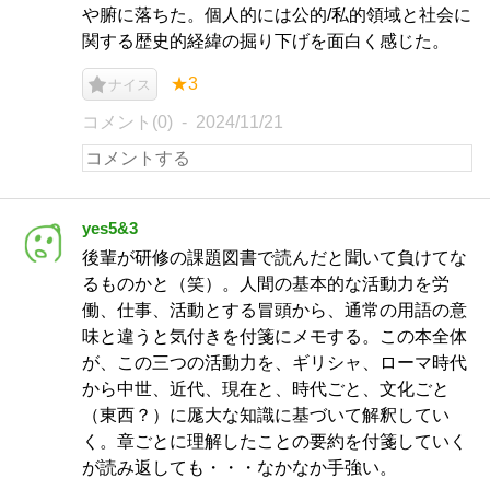
や腑に落ちた。個人的には公的/私的領域と社会に
関する歴史的経緯の掘り下げを面白く感じた。
★3
ナイス
コメント(0)
2024/11/21
yes5&3
後輩が研修の課題図書で読んだと聞いて負けてな
るものかと（笑）。人間の基本的な活動力を労
働、仕事、活動とする冒頭から、通常の用語の意
味と違うと気付きを付箋にメモする。この本全体
が、この三つの活動力を、ギリシャ、ローマ時代
から中世、近代、現在と、時代ごと、文化ごと
（東西？）に厖大な知識に基づいて解釈してい
く。章ごとに理解したことの要約を付箋していく
が読み返しても・・・なかなか手強い。