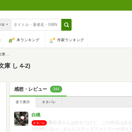
n和書
は
本ランキング
作家ランキング
-2)
 し 4-2)
感想・レビュー
344
全て表示
ネタバレ
白桃
重松清さんは好きだけど、この作品はあ
ネタバレ
1999年に比べ、さらにステップファミリーが増