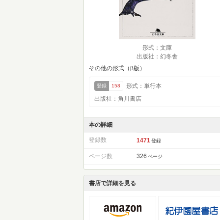
形式：文庫
出版社：幻冬舎
その他の形式（β版）
形式：単行本
登録
158
出版社：角川書店
本の詳細
登録数
1471
登録
ページ数
326
ページ
書店で詳細を見る