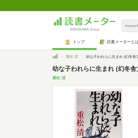
Amazo
トップ
読書メーターと
トップ
重松 清
幼な子われらに生まれ (幻冬舎文庫 し 4
幼な子われらに生まれ (幻冬舎文庫
重松 清