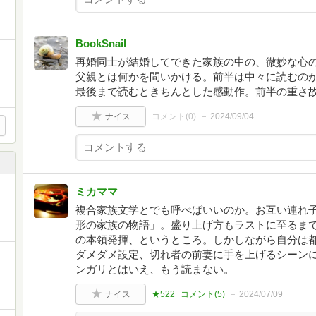
BookSnail
再婚同士が結婚してできた家族の中の、微妙な心
父親とは何かを問いかける。前半は中々に読むの
最後まで読むときちんとした感動作。前半の重さ
ナイス
コメント(
0
)
2024/09/04
ミカママ
複合家族文学とでも呼べばいいのか。お互い連れ
形の家族の物語」。盛り上げ方もラストに至るま
の本領発揮、というところ。しかしながら自分は
ダメダメ設定、切れ者の前妻に手を上げるシーン
ンガリとはいえ、もう読まない。
ナイス
★522
コメント(
5
)
2024/07/09