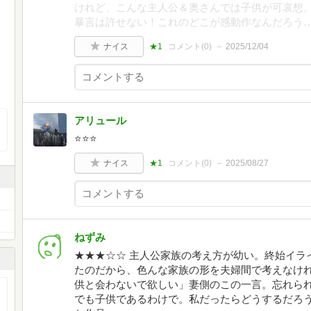
けれど、こんな主人公＆奥さんでは子供が可哀想
暴言は許せない！これのどこが感動作なんだろう
ナイス
★1
コメント(
0
)
2025/12/04
アリュール
⭐️⭐️⭐️
ナイス
★1
コメント(
0
)
2025/08/27
ねずみ
★★★☆☆ 主人公家族の考え方が幼い。終始イラ
たのだから、色んな家族の形を夫婦間で考えなけ
供と会わないで欲しい」妻側のこの一言。忘れら
でも子供であるわけで。私だったらどうするだろ