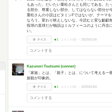
もあった。だいたい重松さんとも同じである。たっ
る部分、尊重しない部分、してはならない部分が
重松さんの小説はビタミンFではないが、テーマを
なろう。変わり映えしないな、今読むと変な齟齬
投球の直球だが物語はミルフィーユのように丹念
い。
ナイス
★1
コメント(
0
)
2025/01/18
Kazunori Tsutsumi (conner)
「家族」とは、「親子」とは、について考える一冊。
族観が印象的。
ナイス
★1
コメント(
0
)
2025/01/03