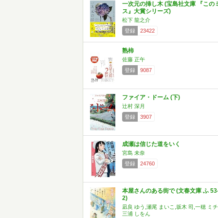
一次元の挿し木 (宝島社文庫 『この
ス』大賞シリーズ)
松下 龍之介
登録
23422
熟柿
佐藤 正午
登録
9087
ファイア・ドーム (下)
辻村 深月
登録
3907
成瀬は信じた道をいく
宮島 未奈
登録
24760
本屋さんのある街で (文春文庫 ふ 53
2)
凪良 ゆう,瀬尾 まいこ,坂木 司,一穂 ミチ
三浦 しをん