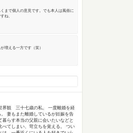
あくまで個人の意見です。でも本人は風俗に
ですね、
んが増える一方です（笑）
世界観 三十七歳の私。 一度離婚を経
。 妻もまた離婚しているが妊娠を告
て暮らす本当の父親に会いたいなどと
比べてしまい、苛立ちを覚える。 つい
とは、一番近くにいる人を好きでいら