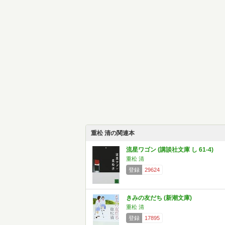
重松 清の関連本
流星ワゴン (講談社文庫 し 61-4)
重松 清
登録
29624
きみの友だち (新潮文庫)
重松 清
登録
17895