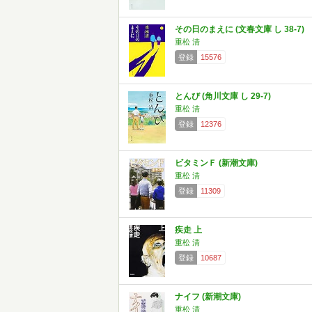
その日のまえに (文春文庫 し 38-7)
重松 清
登録
15576
とんび (角川文庫 し 29-7)
重松 清
登録
12376
ビタミンＦ (新潮文庫)
重松 清
登録
11309
疾走 上
重松 清
登録
10687
ナイフ (新潮文庫)
重松 清