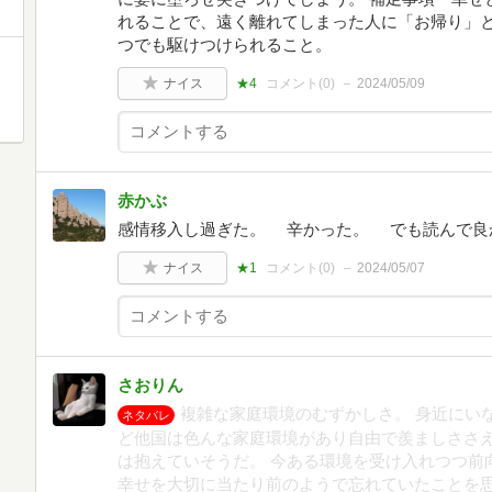
れることで、遠く離れてしまった人に「お帰り」
つでも駆けつけられること。
ナイス
★4
コメント(
0
)
2024/05/09
赤かぶ
感情移入し過ぎた。 辛かった。 でも読んで良
ナイス
★1
コメント(
0
)
2024/05/07
さおりん
複雑な家庭環境のむずかしさ。 身近にい
ネタバレ
ど他国は色んな家庭環境があり自由で羨ましささ
は抱えていそうだ。 今ある環境を受け入れつつ前
幸せを大切に当たり前のようで忘れていたことを