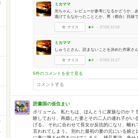
ミ
ミカママ
光ちゃん、レビューが参考になるかどうか…
逃げてもなかったこととか、男（都合）目線
ナイス
★4
07/09 10:56
ミカママ
しゅうとさん、読まないことを決めた作家さ
ナイス
★4
07/09 16:27
5件のコメントを全て見る
読書国の仮住まい
ボリューム 私たちは、ほんとうに家族なのか？ 
験しており、再婚した妻とその二人の連れ子がいる
-
げる。 それに合わせて長女が反抗的になり、離れ
言われてしまう。 別れた最初の妻の元にいる娘と
,
に妻に堕ろせ突きつけてしまう。 補足事項 幸せ