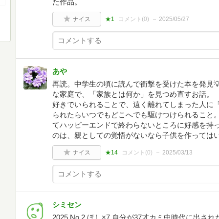
た作品。
ナイス
★1
コメント(
0
)
2025/05/27
あや
再読。中学生の頃に読んで衝撃を受けた本を発見
な家庭で、「家族とは何か」を見つめ直すお話。 
好きでいられることで、遠く離れてしまった人に
られたらいつでもどこへでも駆けつけられること。
てハッピーエンドで終わらないところに好感を持っ
のは、親としての覚悟がないなら子供を作っては
ナイス
★14
コメント(
0
)
2025/03/13
シミセン
2025 No.2 ほし×7 自分が37才カミ中時代に