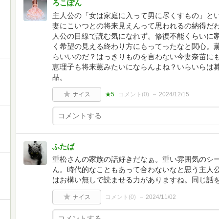
ろこぽん
主人公の「女は家庭に入って男に尽くすもの」と
妻にこいつとの将来見えんって思われるの納得だ
人公の目線で読む気になれず。修復不能くらいに
く希望の見える終わり方にもってったなと関心。
らいいのだ？はっきりものを言わない今妻奈苗に
恵理子も将来薫みたいにならんよね？いらいらは
品。
ナイス
★5
コメント(
0
)
2024/12/15
ふたば
重松さんの家族の話好きだなぁ。重い雰囲気のシ
ん。時代的なこともあって合わないなと思う主人
はお構い無しで読ませる力がありますね。同じ話
ナイス
コメント(
0
)
2024/11/02