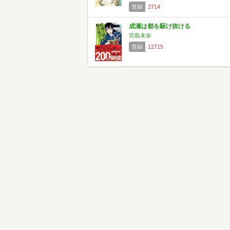
登録
2714
成瀬は都を駆け抜ける
宮島未奈
登録
12715