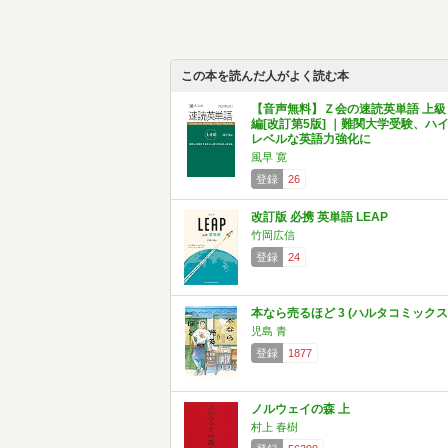
この本を読んだ人がよく読む本
【音声無料】Ｚ会の速読英単語 上級
編[改訂第5版] ｜難関大学受験、ハ
レベルな英語力強化に
風早 寛
登録
26
改訂版 必携 英単語 LEAP
竹岡広信
登録
24
本なら売るほど 3 (ハルタコミックス
児島 青
登録
1877
ノルウェイの森 上
村上 春樹