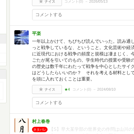
ナイス
コメント(
0
)
2026/05/13
平楽
一年以上かけて、ちびちび読んでいった。読み通
っと戦争しているな、ということ。文化芸術や経
に近現代における戦争の頻度と規模は凄まじく、
ごたが尾を引いてのもの。学生時代の授業や受験
の歴史は数千年にわたって戦争を中心としたサイ
はどうしたらいいのか？ それを考える材料とし
を頭に入れておくことは重要。
ナイス
★4
コメント(
0
)
2024/08/10
村上春巻
【S】早大某学部の世界史の作問は山川の
ネタバレ