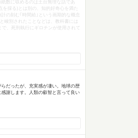
の紙数に収めるのは土台無理な話であ
点を採る)とは別の、知的好奇心を満た
計の刻む｢時間給｣という画期的な概念
りと峻別されたことなどは、教科書には
代まで、死刑執行にギロチンが使用されて
がらだったが、充実感が凄い。地球の歴
に感謝します。人類の叡智と言って良い