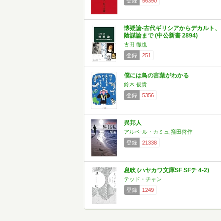
登録
56390
懐疑論-古代ギリシアからデカルト、
陰謀論まで (中公新書 2894)
古田 徹也
登録
251
僕には鳥の言葉がわかる
鈴木 俊貴
登録
5356
異邦人
アルベ-ル・カミュ,窪田啓作
登録
21338
息吹 (ハヤカワ文庫SF SFチ 4-2)
テッド・チャン
登録
1249