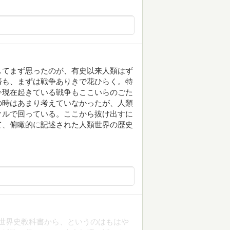
してまず思ったのが、有史以来人類はず
済も、まずは戦争ありきで花ひらく。特
今現在起きている戦争もここいらのごた
の時はあまり考えていなかったが、人類
クルで回っている。ここから抜け出すに
て、俯瞰的に記述された人類世界の歴史
世界史教科書から、というのはもはや