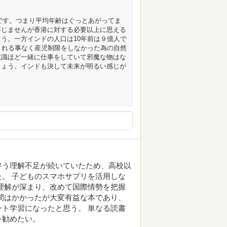
人です。つまり平均年齢はぐっとあがってま
存じませんが香港に対する必要以上に思える
う。一方インドの人口は10年前は９億人で
される事なく産児制限をしなかった為の自然
意識ほど一緒に仕事をしていて邪魔な物はな
しょう。インドも決して未来が明るい感じが
伴う理解不足が続いていたため、高校以
。 子どものスマホサプリを活用しな
理解が深まり、改めて国際情勢を把握
間はかかったが大変有益な本であり、
ト学習になったと思う。 単なる読書
を勧めたい。