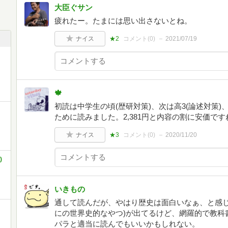
大臣ぐサン
疲れたー。たまには思い出さないとね。
ナイス
★2
コメント(
0
)
2021/07/19
イ
🍁
初読は中学生の頃(歴研対策)、次は高3(論述対策
ために読みました。2,381円と内容の割に安価です
ナイス
★3
コメント(
0
)
2020/11/20
)
いきもの
通して読んだが、やはり歴史は面白いなぁ、と感じ
にの世界史的なやつ)が出てるけど、網羅的で教科
パラと適当に読んでもいいかもしれない。