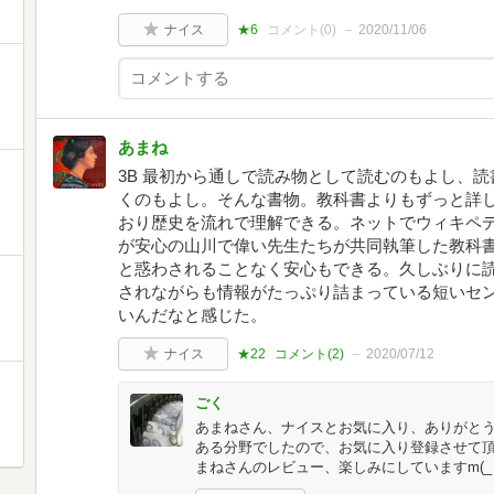
ナイス
★6
コメント(
0
)
2020/11/06
あまね
3B 最初から通しで読み物として読むのもよし、
くのもよし。そんな書物。教科書よりもずっと詳
おり歴史を流れで理解できる。ネットでウィキペ
が安心の山川で偉い先生たちが共同執筆した教科
と惑わされることなく安心もできる。久しぶりに
されながらも情報がたっぷり詰まっている短いセ
いんだなと感じた。
ナイス
★22
コメント(
2
)
2020/07/12
ごく
あまねさん、ナイスとお気に入り、ありがと
ある分野でしたので、お気に入り登録させて
まねさんのレビュー、楽しみにしていますm(_ 