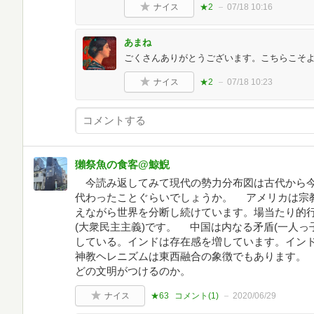
ナイス
★2
07/18 10:16
あまね
ごくさんありがとうございます。こちらこそよ
ナイス
★2
07/18 10:23
獺祭魚の食客@鯨鯢
今読み返してみて現代の勢力分布図は古代から今
代わったことぐらいでしょうか。 アメリカは宗
えながら世界を分断し続けています。場当たり的
(大衆民主主義)です。 中国は内なる矛盾(一人っ
している。インドは存在感を増しています。イン
神教ヘレニズムは東西融合の象徴でもあります。
どの文明がつけるのか。
ナイス
★63
コメント(
1
)
2020/06/29