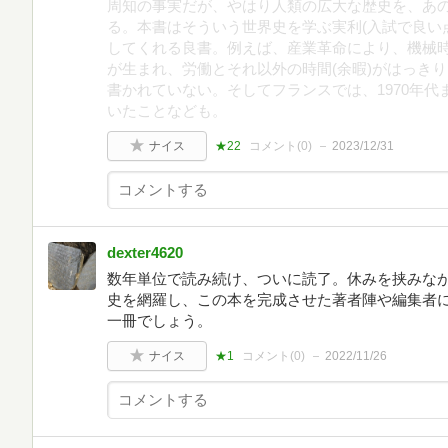
周知の事実だが、やはり人類の広大な歴史を、あ
る。本書はそういう世界史を学ぶ実利(入試で良い
してくれる良書。例えば、産業革命により、機械時
が生まれ、労働とそれ以外の時間(余暇)がはっき
書かれていない。そしてフランスでは、1970年
いたことなども。
ナイス
★22
コメント(
0
)
2023/12/31
dexter4620
数年単位で読み続け、ついに読了。休みを挟みな
史を網羅し、この本を完成させた著者陣や編集者
一冊でしょう。
ナイス
★1
コメント(
0
)
2022/11/26