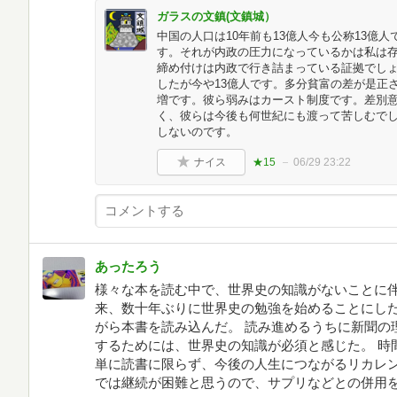
ガラスの文鎮(文鎮城）
中国の人口は10年前も13億人今も公称13億
す。それが内政の圧力になっているかは私は
締め付けは内政で行き詰まっている証拠でしょ
したが今や13億人です。多分貧富の差が是正
増です。彼ら弱みはカースト制度です。差別
く、彼らは今後も何世紀にも渡って苦しむで
しないのです。
ナイス
★15
06/29 23:22
あったろう
様々な本を読む中で、世界史の知識がないことに
来、数十年ぶりに世界史の勉強を始めることにした
がら本書を読み込んだ。 読み進めるうちに新聞の
するためには、世界史の知識が必須と感じた。 時
単に読書に限らず、今後の人生につながるリカレン
では継続が困難と思うので、サプリなどとの併用