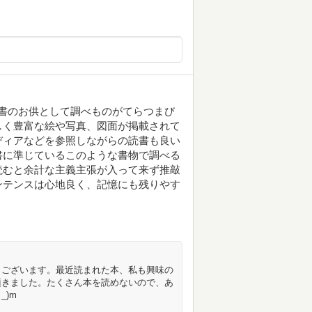
読書のお供として調べものがてらつまび
しく豊富な絵や写真、図面が掲載されて
ディアなどを参照しながらの読書も良い
書に準じているこのような書物で調べる
読むと余計な主義主張が入って来ず推敲
ンテンスは心地良く、記憶にも残りやす
うございます。最近読まれた本、私も興味の
頂きました。たくさん本を読めないので、あ
_)m