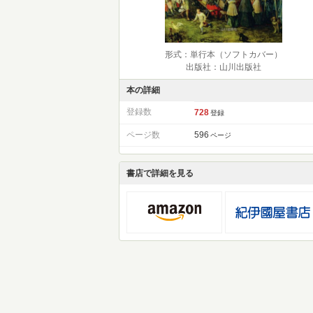
形式：単行本（ソフトカバー）
出版社：山川出版社
本の詳細
登録数
728
登録
ページ数
596
ページ
書店で詳細を見る