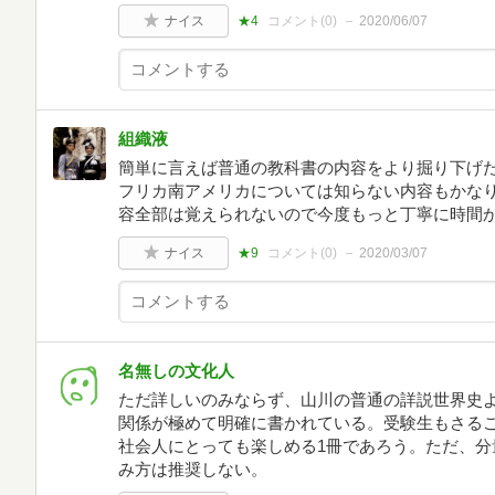
ナイス
★4
コメント(
0
)
2020/06/07
組織液
簡単に言えば普通の教科書の内容をより掘り下げ
フリカ南アメリカについては知らない内容もかな
容全部は覚えられないので今度もっと丁寧に時間
ナイス
★9
コメント(
0
)
2020/03/07
名無しの文化人
ただ詳しいのみならず、山川の普通の詳説世界史
関係が極めて明確に書かれている。受験生もさる
社会人にとっても楽しめる1冊であろう。ただ、分
み方は推奨しない。