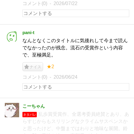
コメント(0)
2026/07/22
pani-t
なんとなくこのタイトルに気後れして今まで読ん
でなかったのが残念。流石の受賞作という内容
で、至極満足。
★2
ナイス
コメント(0)
2026/06/24
こーちゃん
乱歩賞受賞作、全選考委員絶賛とあり、あ
ネタバレ
らすじからもスリリングなクライムサスペンスか
と思ったけど、中盤まではわりと地味な展開。鈴