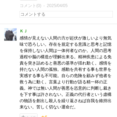
コメント(0)
2025/04/05
ＫＪ
感情が見えない人間の方が起伏が激しいより無気
味で恐ろしい。存在を規定する意識と思考と記憶
を保持しない人間は一体何者なのか。人間の思考
過程や脳の構造が理解出来る。精神疾患による免
責を突き詰めると善悪の基準が揺れ動く。感情を
持たない人間の孤独。感動を共有する事も世界を
実感する事も不可能。自らの危険を顧みず他者を
救う為に動く。言葉より行動が語る精一杯の正
義。神では無い人間が善悪を恣意的に判断し裁き
を下す事は許されない。正義の代行者という虚構
の物語を創出し殺人を繰り返さねば自我を維持出
来ない。苦しく切ない運命だ。