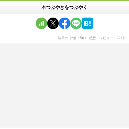
本つぶやきをつぶやく
脳男
の
評価
58
％
感想・レビュー
221
件