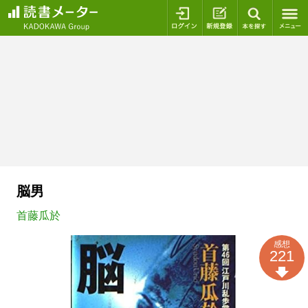
ログイン
新規登録
本を探
脳男
首藤瓜於
感想
221