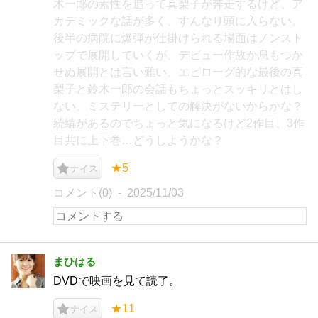
木一郎の素性を追って真梨子が奔走するけど、ア
カデミックな話が多く、すんなり頭に入らない。
後半の病院に爆弾が仕掛けられる場面はノンスト
ップで展開していくが、デビュー作故か息もつか
せぬ展開とは言い難い。エピローグ的な最後の真
梨子と鈴木一郎の会話もちょっとスッキリとはし
ない。ミステリーとしての解決がないからかな？
続編があるのでちょっと気になるけど2作目、3作
目共に上下巻…どうしようかな？
★5
ナイス
コメント(0)
2025/11/03
まひはる
DVDで映画を見て読了。
★11
ナイス