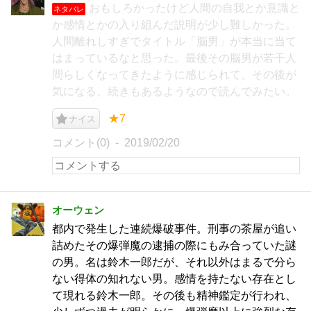
おもしろかったけど人間の自我とか意識と
ネタバレ
か感情とかの入り組んだ説明が少し難しかった。
人間離れしすぎでタイトル「脳男」が本当に当て
はまっているなと思った。最後その脳男が若干人
間らしくなってきたように感じられて、その後が
気になる。続きもあるようなので読んでみたい。
★7
ナイス
コメント(0)
2019/02/20
オーウェン
都内で発生した連続爆破事件。刑事の茶屋が追い
詰めたその爆弾魔の逮捕の際にもみ合っていた謎
の男。名は鈴木一郎だが、それ以外はまるで分ら
ない得体の知れない男。感情を持たない存在とし
て現れる鈴木一郎。その後も精神鑑定が行われ、