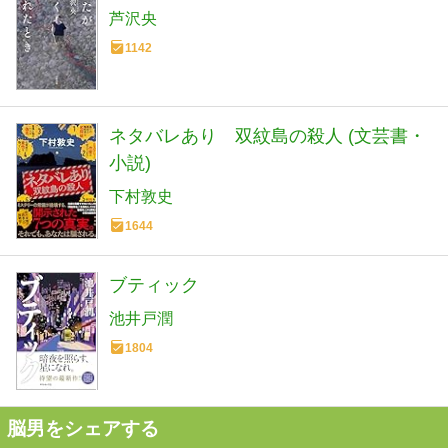
芦沢央
1142
ネタバレあり 双紋島の殺人 (文芸書・
小説)
下村敦史
1644
ブティック
池井戸潤
1804
脳男をシェアする