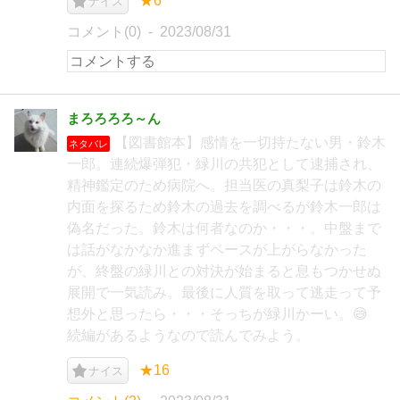
★6
ナイス
コメント(0)
2023/08/31
まろろろろ～ん
【図書館本】感情を一切持たない男・鈴木
ネタバレ
一郎。連続爆弾犯・緑川の共犯として逮捕され、
精神鑑定のため病院へ。担当医の真梨子は鈴木の
内面を探るため鈴木の過去を調べるが鈴木一郎は
偽名だった。鈴木は何者なのか・・・。中盤まで
は話がなかなか進まずペースが上がらなかった
が、終盤の緑川との対決が始まると息もつかせぬ
展開で一気読み。最後に人質を取って逃走って予
想外と思ったら・・・そっちが緑川かーい。😅
続編があるようなので読んでみよう。
★16
ナイス