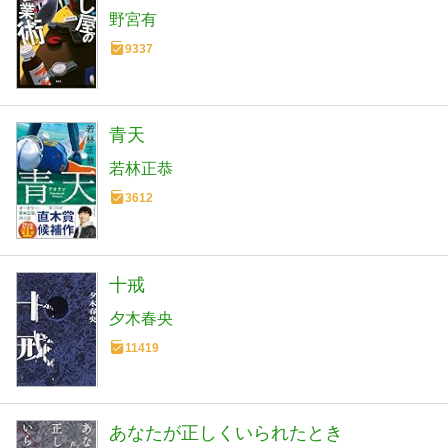
野宮有
9337
青天
若林正恭
3612
十戒
夕木春央
11419
あなたが正しくいられたとき