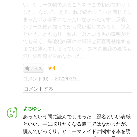
い、シリーズ物であることをそこで初めて知りま
した。 なので、え？これで終わり？っと感じてし
まったのが非常にもったいなかったです。反省。
シリーズ物と知ってから思い返してみると、導入
ということもあり、鈴木一郎という男の説明がと
ても長く、爆破犯の事件の詳細は正直再登場する
までに薄れてしまっていた。 鈴木の自我の獲得も
無理矢理感が否めなかった。
★4
ナイス
コメント(0)
2022/03/31
よちゆし
あっという間に読んでしまった。題名といい表紙
といい、手に取りたくなる装丁ではなかったが、
読んでびっくり。ヒューマノイドに関する本を読