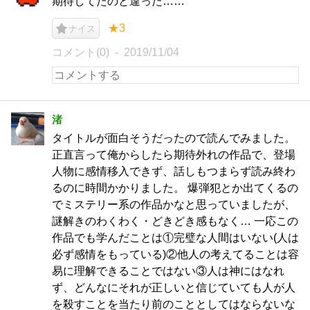
期待してたのと違った……
★3
ナイス
コメント(0)
2019/11/04
渚
タイトルが面白そうだったので読んでみました。
正直言って俺からしたら期待外れの作品で、登場
人物に感情移入できず、話しもつまらず読み終わ
るのに時間かかりました。 爆弾犯とか出てくるの
でミステリー系の作品かなと思っていましたが、
謎解きのわくわく・どきどき感もなく… 一応この
作品でも学んだことは①完璧な人間はいない(人は
必ず感情をもっている)②他人の考えてることは容
易に理解できることではない③人は神にはなれ
ず、どんなにそれが正しいと信じていても人が人
を殺すことを当たり前のこととしてはならないな