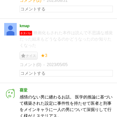
コメント(2)
2023/08/31
kmap
映画化もされた本作は読んで不思議な感覚
ネタバレ
だった結末もどうなるのかどうなったのか知りた
くなった
★3
ナイス
コメント(0)
2023/05/05
葵堂
感情のない男に纏わるお話。 医学的推論に基づい
て構築された設定に事件性を持たせて医者と刑事
をメインキャラに一人の男について深掘りして行
く様がミステリアス。