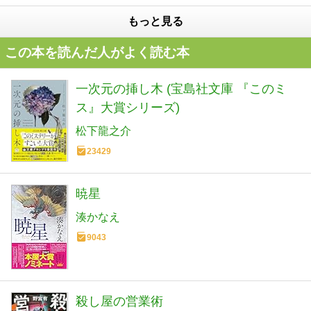
もっと見る
この本を読んだ人がよく読む本
一次元の挿し木 (宝島社文庫 『このミ
ス』大賞シリーズ)
松下龍之介
23429
暁星
湊かなえ
9043
殺し屋の営業術