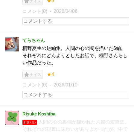
★9
ナイス
コメント(0)
2026/04/06
てらちゃん
桐野夏生の短編集。人間の心の闇を描いた6編。
それぞれにどんよりとしたお話で、桐野さんらし
い作品だった。
★4
ナイス
コメント(0)
2026/01/10
Risuke Koshiba
人間の心の裏側が描かれた六篇の短篇集。
ネタバレ
それぞれの短篇に味わいがありよかったが、中で