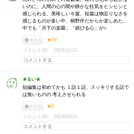
いのに、人間の心の闇や静かな狂気をヒシヒシと
感じられる、美味しい６篇。短篇は物足りなさを
感じるものが多い中、桐野作だからか楽しめた。
中でも「月下の楽園」「錆びる心」が○
★26
ナイス
コメント(0)
2024/11/11
★るい★
短編集は初めてかも １話１話、スッキリする話で
は無いものの 考えさせられる
★6
ナイス
コメント(0)
2024/09/24