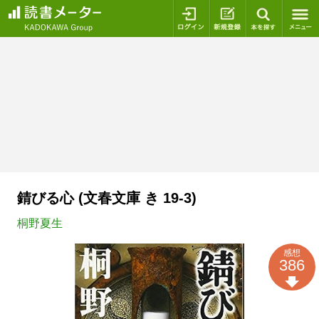
ログイン
新規登録
本を探
錆びる心 (文春文庫 き 19-3)
桐野夏生
感想
386