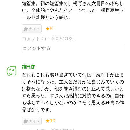
短篇集。初の短篇集で、桐野さん六冊目の本らし
い。全体的にやんだイメージでした。桐野夏生ワ
ールド炸裂という感じ。
★8
ナイス
コメント(0)
2025/01/31
猿田彦
どれもこれも腐り過ぎていて何度も読む手が止ま
りそうになった。主人公だけが狂喜じみていくの
は構わないが、他を巻き混むのは止めて欲しいと
すら思った。すさんだ感情に対抗できるのは自分
も落ちていくしかないのか？そう思える狂喜の作
品ばかりです。
★10
ナイス