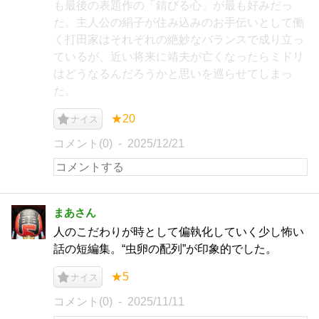
も最後の表題作の「錆びる心」が最も好みだっ
た。主人公の絹子が住み込みのお手伝いとして働
く打田家はそれぞれの絶妙なバランスで成り立っ
ているが、近い将来に靖夫が亡くなったらミドリ
はどうなるんだろうかと思いを巡らせてしまっ
た。
★20
ナイス
コメント(0)
2025/12/21
まあさん
人のこだわりが時として偏執化していく少し怖い
話の短編集。“虫卵の配列”が印象的でした。
★5
ナイス
コメント(0)
2025/11/11