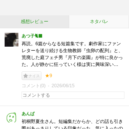
感想レビュー
ネタバレ
あつ子🐈‍⬛
再読。6篇からなる短篇集です。劇作家にファン
レターを送り続ける生物教師『虫卵の配列』と、
荒廃した庭フェチ男『月下の楽園』が特に良かっ
た。人が静かに狂っていく様は実に興味深い…
★9
ナイス
コメント(0)
2026/06/15
あんぱ
初桐野夏生さん。短編集だからか、どの話も引き
際があっさりしている印象だった。気に入ったの