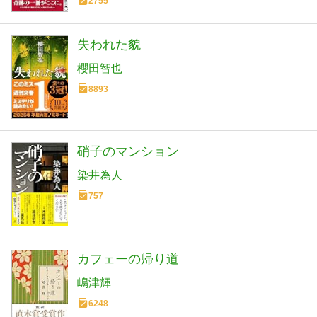
2755
失われた貌
櫻田智也
8893
硝子のマンション
染井為人
757
カフェーの帰り道
嶋津輝
6248