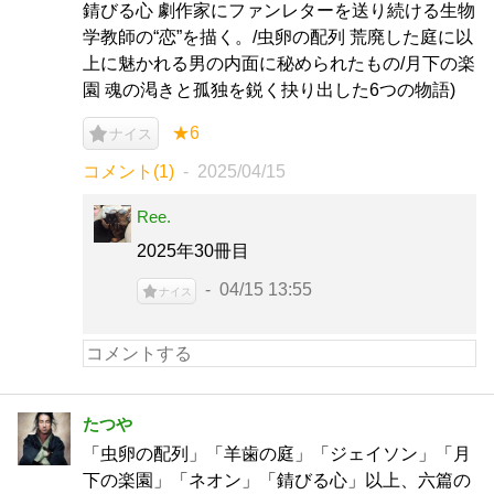
錆びる心 劇作家にファンレターを送り続ける生物
学教師の“恋”を描く。/虫卵の配列 荒廃した庭に以
上に魅かれる男の内面に秘められたもの/月下の楽
園 魂の渇きと孤独を鋭く抉り出した6つの物語)
★6
ナイス
コメント(1)
2025/04/15
Ree.
2025年30冊目
04/15 13:55
ナイス
たつや
「虫卵の配列」「羊歯の庭」「ジェイソン」「月
下の楽園」「ネオン」「錆びる心」以上、六篇の