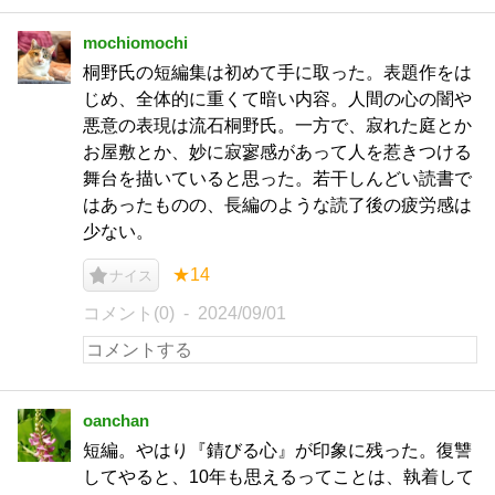
mochiomochi
桐野氏の短編集は初めて手に取った。表題作をは
じめ、全体的に重くて暗い内容。人間の心の闇や
悪意の表現は流石桐野氏。一方で、寂れた庭とか
お屋敷とか、妙に寂寥感があって人を惹きつける
舞台を描いていると思った。若干しんどい読書で
はあったものの、長編のような読了後の疲労感は
少ない。
★14
ナイス
コメント(0)
2024/09/01
oanchan
短編。やはり『錆びる心』が印象に残った。復讐
してやると、10年も思えるってことは、執着して