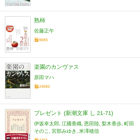
熟柿
佐藤正午
9085
楽園のカンヴァス
原田マハ
24082
プレゼント (新潮文庫 し 21-71)
伊坂幸太郎
江國香織
恩田陸
梨木香歩
町田
そのこ
宮部みゆき
米澤穂信