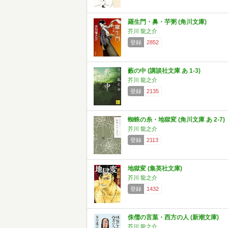
羅生門・鼻・芋粥 (角川文庫)
芥川 龍之介
登録
2852
藪の中 (講談社文庫 あ 1-3)
芥川 龍之介
登録
2135
蜘蛛の糸・地獄変 (角川文庫 あ 2-7)
芥川 龍之介
登録
2113
地獄変 (集英社文庫)
芥川 龍之介
登録
1432
侏儒の言葉・西方の人 (新潮文庫)
芥川 龍之介