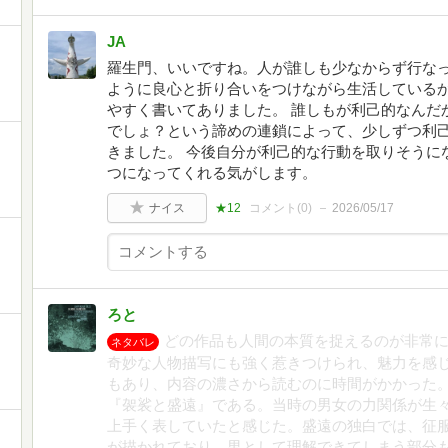
JA
羅生門、いいですね。人が誰しも少なからず行な
ように良心と折り合いをつけながら生活している
やすく書いてありました。 誰しもが利己的なんだ
でしょ？という諦めの連鎖によって、少しずつ利
きました。 今後自分が利己的な行動を取りそうに
つになってくれる気がします。
ナイス
★12
コメント(
0
)
2026/05/17
ろと
どの作品も人間の本質を捉えるのが非常
ネタバレ
奇妙な人物描写にも強く惹きつけられ、魅力を感
もあり、内容の濃さから読むのに時間がかかった
『袈裟と盛遠』である。当時の男女の力関係が生
上手く表していたと感じた。盛遠の独白では、征
が描かれており、男として理解できてしまう部分