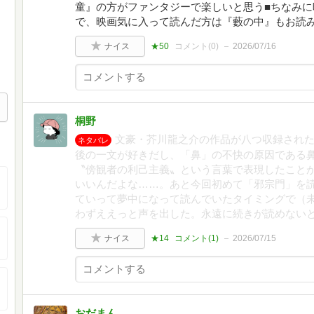
童』の方がファンタジーで楽しいと思う■ちなみ
で、映画気に入って読んだ方は『藪の中』もお読みく
ナイス
★50
コメント(
0
)
2026/07/16
桐野
文豪・芥川龍之介の作品が八つ収録され
ネタバレ
後の一文が好きだし、「鼻」の不快の原因である
〝傍観者の利己主義〟という言葉で表現したこと
いいんだよな……。あと今回初めて「邪宗門」を
ていって夢中になって読んでいたタイミングで（
わずええっと声を出した。永遠に続きが読めない
ナイス
★14
コメント(
1
)
2026/07/15
おだまん