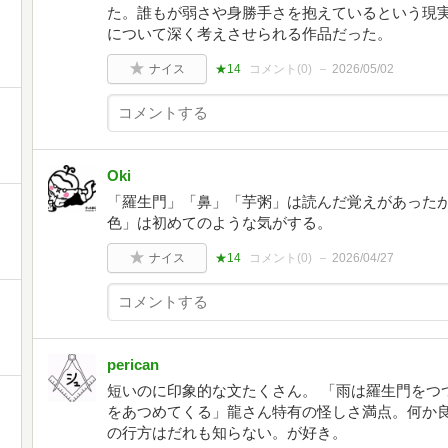
た。誰もが弱さや身勝手さを抱えているという現
について深く考えさせられる作品だった。
ナイス
★14
コメント(
0
)
2026/05/02
Oki
「羅生門」「鼻」「芋粥」は読んだ覚えがあったが
色」は初めてのような気がする。
ナイス
★14
コメント(
0
)
2026/04/27
perican
短いのに印象的な文たくさん。 「雨は羅生門をつ
をあつめてくる」龍さん特有の怪しさ満点。何か
の行方はだれも知らない。が好き。