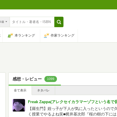
n和書
は
本ランキング
作家ランキング
感想・レビュー
1099
全て表示
ネタバレ
Freak Zappa(アレクセイカラマーゾフという名
【羅生門】姪っ子が下人が気に入ったというので
く授業でやるよね笑■梶井基次郎『桜の樹の下には