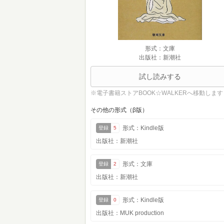
形式：文庫
出版社：新潮社
試し読みする
※電子書籍ストアBOOK☆WALKERへ移動します
その他の形式（β版）
形式：Kindle版
登録
5
出版社：新潮社
形式：文庫
登録
2
出版社：新潮社
形式：Kindle版
登録
0
出版社：MUK production