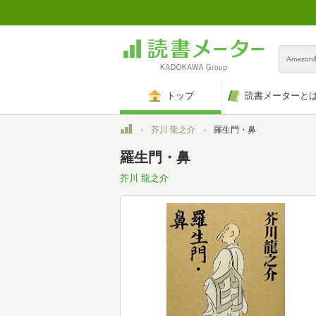
Amazo
トップ
読書メーターと
トップ
芥川 龍之介
羅生門・鼻
羅生門・鼻
芥川 龍之介