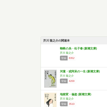
芥川 龍之介の関連本
蜘蛛の糸・杜子春 (新潮文庫)
芥川 龍之介
登録
8352
河童・或阿呆の一生 (新潮文庫)
芥川 龍之介
登録
4200
地獄変・偸盗 (新潮文庫)
芥川 龍之介
登録
3510