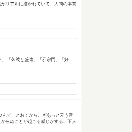
実がリアルに描かれていて、人間の本質
、 「袈裟と盛遠」「邪宗門」「好
つんで、とおくから、ざあっと云う音
良からぬことが起こる感じがする。下人