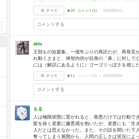
ナイス
★20
コメント(
1
)
2026/05/11
akiu
王朝もの短篇集。一億年ぶりの再読だが、再発見
れ動くさまと、禅智内供が自身の「鼻」に対して
には（解説にあるように）ゴーゴリっぽさを感じ
ナイス
★11
コメント(
0
)
2026/05/04
もる
人は極限状態に置かれると、善悪だけでは行動で
髪を抜く老婆に嫌悪感を抱いたが、老婆にも「生
人だとは思えなかった。また、その話を聞いた下
奪ってしまう展開から、人間の正しさは状況によ