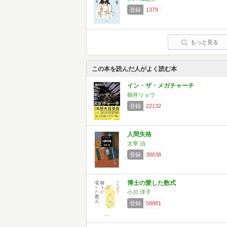
登録
1379
もっと見る
この本を読んだ人がよく読む本
イン・ザ・メガチャーチ
朝井リョウ
登録
22132
人間失格
太宰 治
登録
38838
博士の愛した数式
小川 洋子
登録
58881