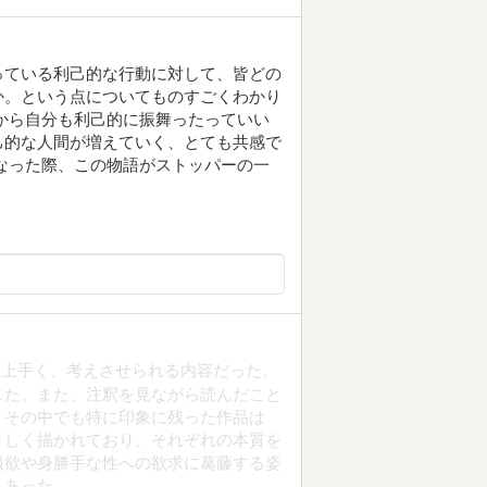
っている利己的な行動に対して、皆どの
か。という点についてものすごくわかり
から自分も利己的に振舞ったっていい
己的な人間が増えていく、とても共感で
なった際、この物語がストッパーの一
に上手く、考えさせられる内容だった。
じた。また、注釈を見ながら読んだこと
。その中でも特に印象に残った作品は
々しく描かれており、それぞれの本質を
服欲や身勝手な性への欲求に葛藤する姿
もあった。