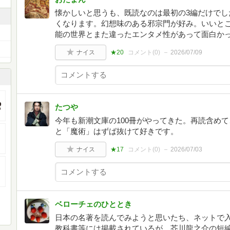
懐かしいと思うも、既読なのは最初の3編だけでし
くなります。幻想味のある邪宗門が好み。いいと
能の世界とまた違ったエンタメ性があって面白か
ナイス
★20
コメント(
0
)
2026/07/09
たつや
今年も新潮文庫の100冊がやってきた。再読含め
と「魔術」はずば抜けて好きです。
ナイス
★17
コメント(
0
)
2026/07/03
ベローチェのひととき
日本の名著を読んでみようと思いたち、ネットで入
教科書等には掲載されているが、芥川龍之介の短