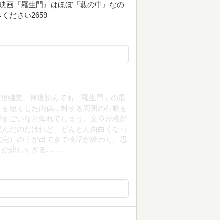
に映画『羅生門』はほぼ『藪の中』なの
ださい2659
た短編集。何度読んでも「羅生門」の最
鼻を短くした内供に対する周囲の行動を
がすごいなと痺れてしまう。文章が格好
読んだのだけれど、どんどん面白くなっ
未完）の字が出てきて物語が終わり、思
とか悲しすぎる……。