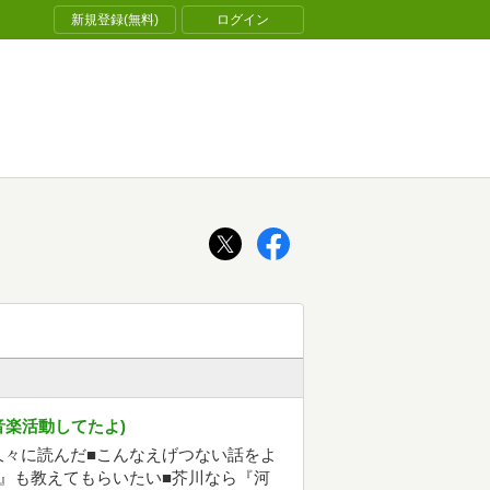
新規登録(無料)
ログイン
で音楽活動してたよ)
久々に読んだ■こんなえげつない話をよ
』も教えてもらいたい■芥川なら『河