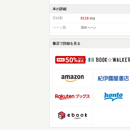
本の詳細
登録数
8116
登録
ページ数
304
ページ
書店で詳細を見る