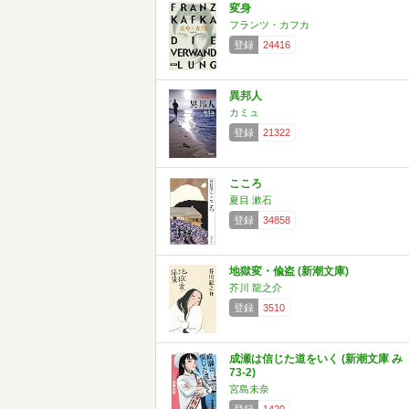
変身
フランツ・カフカ
登録
24416
異邦人
カミュ
登録
21322
こころ
夏目 漱石
登録
34858
地獄変・偸盗 (新潮文庫)
芥川 龍之介
登録
3510
成瀬は信じた道をいく (新潮文庫 み
73-2)
宮島未奈