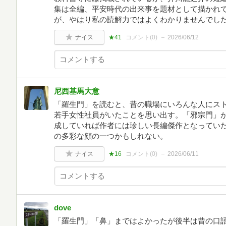
集は全編、平安時代の出来事を題材として描かれ
が、やはり私の読解力ではよくわかりませんでし
ナイス
★41
コメント(
0
)
2026/06/12
尼西基馬大意
「羅生門」を読むと、昔の職場にいろんな人にス
若手女性社員がいたことを思い出す。「邪宗門」
成していれば作者には珍しい長編傑作となってい
の多彩な顔の一つかもしれない。
ナイス
★16
コメント(
0
)
2026/06/11
dove
「羅生門」「鼻」まではよかったが後半は昔の口