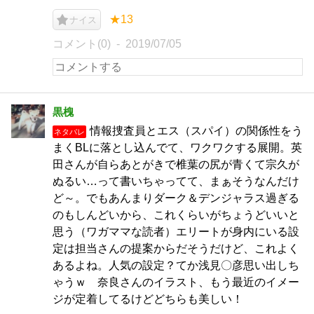
★13
ナイス
コメント(0)
2019/07/05
黒槐
情報捜査員とエス（スパイ）の関係性をう
ネタバレ
まくBLに落とし込んでて、ワクワクする展開。英
田さんが自らあとがきで椎葉の尻が青くて宗久が
ぬるい…って書いちゃってて、まぁそうなんだけ
ど～。でもあんまりダーク＆デンジャラス過ぎる
のもしんどいから、これくらいがちょうどいいと
思う（ワガママな読者）エリートが身内にいる設
定は担当さんの提案からだそうだけど、これよく
あるよね。人気の設定？てか浅見〇彦思い出しち
ゃうｗ 奈良さんのイラスト、もう最近のイメー
ジが定着してるけどどちらも美しい！