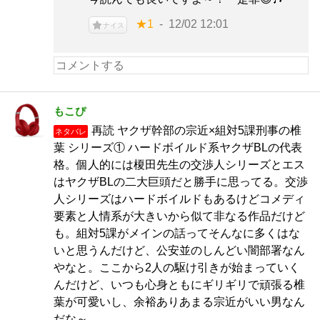
★1
12/02 12:01
ナイス
もこぴ
再読 ヤクザ幹部の宗近×組対5課刑事の椎
ネタバレ
葉 シリーズ① ハードボイルド系ヤクザBLの代表
格。個人的には榎田先生の交渉人シリーズとエス
はヤクザBLの二大巨頭だと勝手に思ってる。交渉
人シリーズはハードボイルドもあるけどコメディ
要素と人情系が大きいから似て非なる作品だけど
も。組対5課がメインの話ってそんなに多くはな
いと思うんだけど、公安並のしんどい闇部署なん
やなと。ここから2人の駆け引きが始まっていく
んだけど、いつも心身ともにギリギリで頑張る椎
葉が可愛いし、余裕ありあまる宗近がいい男なん
だな～。