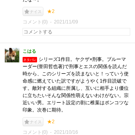
★2
ナイス
コメント(0)
2021/11/09
こはる
シリーズ1作目。ヤクザ×刑事。ブルーマ
ネタバレ
ーダー(誉田哲也著)で刑事とエスの関係を読んだ
時から、このシリーズを読まないと！っていう使
命感に燃えていた訳ですがようやく1作目読破で
す。敵対する組織に所属し、互いに相手より優位
に立ちたいそんな関係性萌えないわけがない。宗
近いい男。エリート設定の割に椎葉はポンコツな
印象。次巻に期待。
★2
ナイス
コメント(0)
2021/10/16