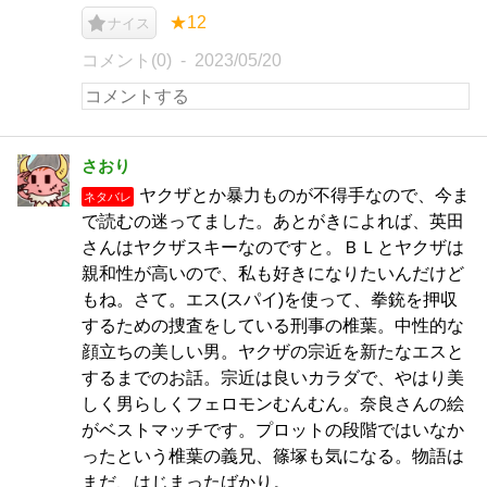
★12
ナイス
コメント(0)
2023/05/20
さおり
ヤクザとか暴力ものが不得手なので、今ま
ネタバレ
で読むの迷ってました。あとがきによれば、英田
さんはヤクザスキーなのですと。ＢＬとヤクザは
親和性が高いので、私も好きになりたいんだけど
もね。さて。エス(スパイ)を使って、拳銃を押収
するための捜査をしている刑事の椎葉。中性的な
顔立ちの美しい男。ヤクザの宗近を新たなエスと
するまでのお話。宗近は良いカラダで、やはり美
しく男らしくフェロモンむんむん。奈良さんの絵
がベストマッチです。プロットの段階ではいなか
ったという椎葉の義兄、篠塚も気になる。物語は
まだ、はじまったばかり。