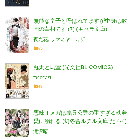
無能な皇子と呼ばれてますが中身は敵
国の宰相です (7) (キャラ文庫)
夜光花
サマミヤアカザ
65
兎太と烏堂 (光文社BL COMICS)
tacocasi
69
悪辣オメガは義兄公爵の重すぎる執着
愛に溺れる (幻冬舎ルチル文庫 た 4-4)
滝沢晴