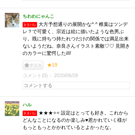
ちわわにゃんこ
大方予想通りの展開かな^ ^ 椎葉はツンデ
ネタバレ
レ？で可愛く、宗近は絵に描いたような色男ぶ
り。既に持ちつ持たれつだけの関係では満足出来
ないようだね。奈良さんイラスト素敵♡♡ 見開き
のカラーに驚愕した////
★19
ナイス
コメント(0)
2020/06/28
ハル
★★★⭐⭐ 設定はとっても好き。これから
ネタバレ
どんなことになるのか楽しみ♥️惹かれていく様が
もっともっとかかれているとよかったな。