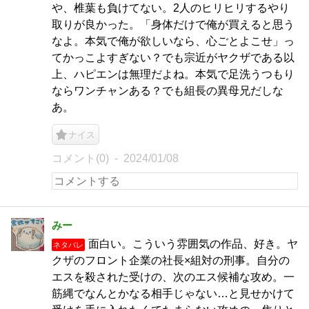
や、椎葉も負けてない。2人のヒリヒリするやり
取りが良かった。「身体だけで俺が買えると思う
なよ。本気で俺が欲しいなら、心ごとよこせ」っ
てかっこよすぎない？でも宗近がヤクザである以
上、ハピエンは無理だよね。本気で足洗うつもり
ならワンチャンある？でも組長の異母兄だしな
あ。
ナイス
コメント(0)
2024/01/08
みー
面白い。こういう雰囲気の作品、好き。ヤ
ネタバレ
クザのフロント企業の社長×組対の刑事。自分の
エスを殺された受けの、次のエス候補な攻め。一
筋縄でなんとかなる相手じゃない…と見せかけて