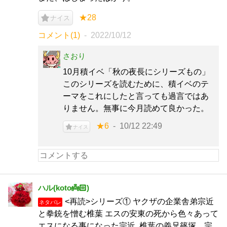
★28
ナイス
コメント(1)
2022/10/12
さおり
10月積イベ「秋の夜長にシリーズもの」
このシリーズを読むために、積イベのテ
ーマをこれにしたと言っても過言ではあ
りません。無事に今月読めて良かった。
★6
10/12 22:49
ナイス
ハル(koto👼🏻‎)
<再読>シリーズ① ヤクザの企業舎弟宗近
ネタバレ
と拳銃を憎む椎葉 エスの安東の死から色々あって
エスになる事になった宗近｡椎葉の義兄篠塚、宗