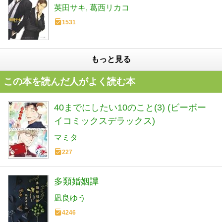
英田サキ
葛西リカコ
1531
もっと見る
この本を読んだ人がよく読む本
40までにしたい10のこと(3) (ビーボー
イコミックスデラックス)
マミタ
227
多類婚姻譚
凪良ゆう
4246