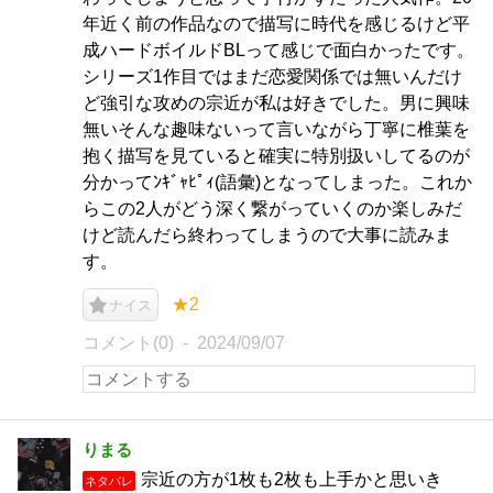
年近く前の作品なので描写に時代を感じるけど平
成ハードボイルドBLって感じで面白かったです。
シリーズ1作目ではまだ恋愛関係では無いんだけ
ど強引な攻めの宗近が私は好きでした。男に興味
無いそんな趣味ないって言いながら丁寧に椎葉を
抱く描写を見ていると確実に特別扱いしてるのが
分かってﾝｷﾞｬﾋﾟｨ(語彙)となってしまった。これか
らこの2人がどう深く繋がっていくのか楽しみだ
けど読んだら終わってしまうので大事に読みま
す。
★2
ナイス
コメント(0)
2024/09/07
りまる
宗近の方が1枚も2枚も上手かと思いき
ネタバレ