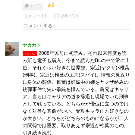
★9
ナイス
コメント(0)
2018/07/10
ナカカト
2008年以前に初読み。それ以来何度も読
ネタバレ
み紙も電子も購入。今まで読んだBLの中で常に上
位。それくらい好きな世界観。宗近(ヤクザ)×椎葉
(刑事)。宗近は椎葉のエス(スパイ)。情報の見返り
に身体の関係。椎葉は妊娠中の姉をヤクザ絡みの
銃弾事件で失い拳銃を憎んでいる。義兄はキャリ
ア。自らはキャリアの道を辞退し現場でいち刑事
として戦っている。どちらかが優位に立つのでは
なく対等な関係がいい。受攻キャラ両方好きなの
が大きい。どちらがどちらのものになるかが二人
の関係では重要。取りあえず宗近が椎葉のもの。
引き続き読む。