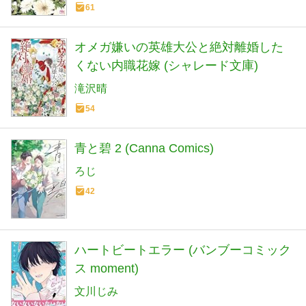
61
オメガ嫌いの英雄大公と絶対離婚した
くない内職花嫁 (シャレード文庫)
滝沢晴
54
青と碧 2 (Canna Comics)
ろじ
42
ハートビートエラー (バンブーコミック
ス moment)
文川じみ