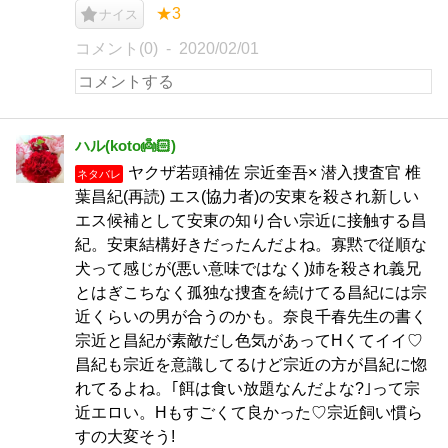
★3
ナイス
コメント(0)
2020/02/01
ハル(koto👼🏻‎)
ヤクザ若頭補佐 宗近奎吾× 潜入捜査官 椎
ネタバレ
葉昌紀(再読) エス(協力者)の安東を殺され新しい
エス候補として安東の知り合い宗近に接触する昌
紀。安東結構好きだったんだよね。寡黙で従順な
犬って感じが(悪い意味ではなく)姉を殺され義兄
とはぎこちなく孤独な捜査を続けてる昌紀には宗
近くらいの男が合うのかも。奈良千春先生の書く
宗近と昌紀が素敵だし色気があってHくてイイ♡
昌紀も宗近を意識してるけど宗近の方が昌紀に惚
れてるよね。｢餌は食い放題なんだよな?｣って宗
近エロい。Hもすごくて良かった♡宗近飼い慣ら
すの大変そう!