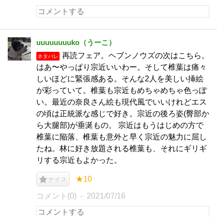
uuuuuuuuko（うーこ）
再読フェア。ヘブンノウズの次はこちら。
ネタバレ
はあ〜やっぱり宗近いいわー。そして椎葉は痛々
しいほどに緊張感ある。そんな2人を美しい挿絵
が彩っていて。椎葉も宗近もめちゃめちゃ色っぽ
い。最近の奈良さん絵も現代風でいいけれどエス
の頃は正統派な感じで好き。宗近の後ろ姿(臀部か
ら大腿部)が垂涎もの。 宗近はもうはじめの方で
椎葉に陥落、椎葉も意外と早く宗近の魅力に屈し
たね。林に好き放題される椎葉も、それにギリギ
リする宗近もよかった。
★10
ナイス
コメント(0)
2021/07/16