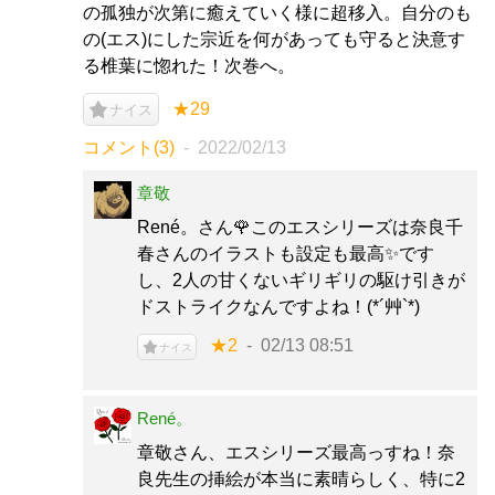
の孤独が次第に癒えていく様に超移入。自分のも
の(エス)にした宗近を何があっても守ると決意す
る椎葉に惚れた！次巻へ。
★29
ナイス
コメント(3)
2022/02/13
章敬
René。さん🌹このエスシリーズは奈良千
春さんのイラストも設定も最高✨です
し、2人の甘くないギリギリの駆け引きが
ドストライクなんですよね！(*´艸`*)
★2
02/13 08:51
ナイス
René。
章敬さん、エスシリーズ最高っすね！奈
良先生の挿絵が本当に素晴らしく、特に2