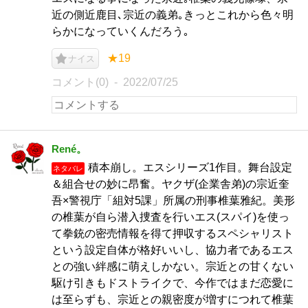
近の側近鹿目､宗近の義弟｡きっとこれから色々明
らかになっていくんだろう｡
★19
ナイス
コメント(0)
2022/07/25
René。
積本崩し。エスシリーズ1作目。舞台設定
ネタバレ
＆組合せの妙に昂奮。ヤクザ(企業舎弟)の宗近奎
吾×警視庁「組対5課」所属の刑事椎葉雅紀。美形
の椎葉が自ら潜入捜査を行いエス(スパイ)を使っ
て拳銃の密売情報を得て押収するスペシャリスト
という設定自体が格好いいし、協力者であるエス
との強い絆感に萌えしかない。宗近との甘くない
駆け引きもドストライクで、今作ではまだ恋愛に
は至らずも、宗近との親密度が増すにつれて椎葉