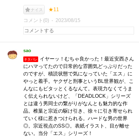
★11
ナイス
コメント(0)
2023/08/15
sao
イヤーッ！むちゃ良かった！最近安西さん
ネタバレ
にハマってたので日常的な雰囲気どっぷりだった
のですが、積読状態で気になっていた「エス」に
やっと着手。ヤクザと刑事というBL世界観が、こ
んなにもピタッとくるなんて。表現力なくてうま
く伝えられないけど、「DEADLOCK」シリーズ
とは違う男同士の繋がりがなんとも魅力的な作
品。椎葉と宗近の駆け引き、徐々に引き寄せられ
ていく様に惹きつけられる。ハードな男の世界
◎。宗近視点のSS◎。表紙イラスト、目が離せ
ない。当分「エス」シリーズ！