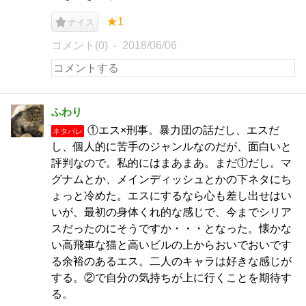
★1
ナイス
コメント(0)
2018/06/06
ふわり
①エス×刑事。暴力団の話だし、エスだ
ネタバレ
し、個人的に苦手のジャンルなのだが、面白いと
評判なので。私的にはまあまあ。まだ①だし。マ
グナムとか、メインディッシュとかの下ネタにち
ょっと冷めた。エスにするなら心も差し出せはい
いが、最初の身体くれ的な感じで、今までシリア
スだったのにそうですか・・・となった。懐かな
い高飛車な猫と高いビルの上からおいでおいです
る余裕のあるエス。二人のキャラは好きな感じが
する。②で自分の気持ちが上に行くことを期待す
る。