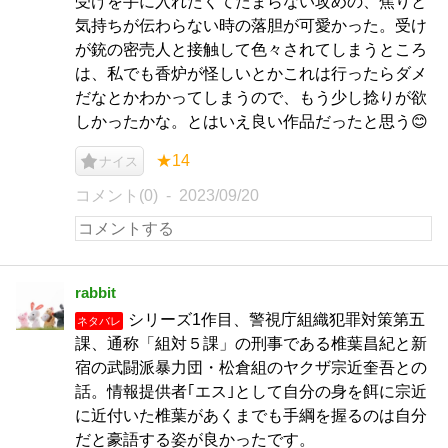
受けを手に入れたくてたまらない攻めの、焦りと
気持ちが伝わらない時の落胆が可愛かった。受け
が銃の密売人と接触して色々されてしまうところ
は、私でも香炉が怪しいとかこれは行ったらダメ
だなとかわかってしまうので、もう少し捻りが欲
しかったかな。とはいえ良い作品だったと思う😊
★14
ナイス
コメント(0)
2023/09/20
rabbit
シリーズ1作目、警視庁組織犯罪対策第五
ネタバレ
課、通称「組対５課」の刑事である椎葉昌紀と新
宿の武闘派暴力団・松倉組のヤクザ宗近奎吾との
話。情報提供者｢エス｣として自分の身を餌に宗近
に近付いた椎葉があくまでも手綱を握るのは自分
だと豪語する姿が良かったです。