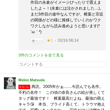
作目の永倉がイメージぴったりで震えま
したよ～！(永倉には泣かされました…)。
まだ3作目の途中なんですが、椎葉と宗近
の関係がどの様に推移していくのかワク
ワクしながら読み進めようと思います(*
´ω｀*)
★1
02/16 06:14
ナイス
3件のコメントを全て見る
Melon Matsuda
再読。2005年かぁ……今読んでも名作。
ネタバレ
不朽の名作！ この頃の奈良さんの絵が美しくて
タッグ最強です！ 椎葉最高だよね、最強の萌え
キャラ😘 本当、プライド高くて、トラウマ抱え