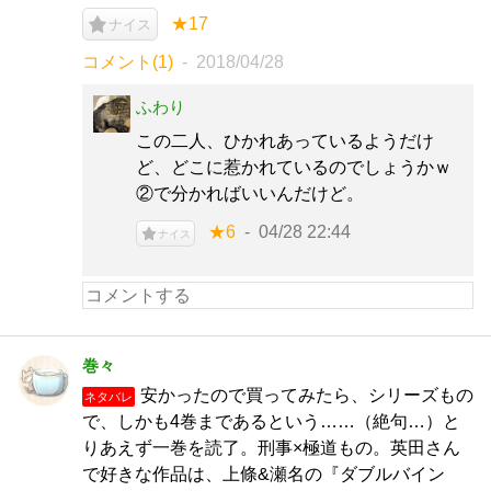
★17
ナイス
コメント(1)
2018/04/28
ふわり
この二人、ひかれあっているようだけ
ど、どこに惹かれているのでしょうかｗ
②で分かればいいんだけど。
★6
04/28 22:44
ナイス
巻々
安かったので買ってみたら、シリーズもの
ネタバレ
で、しかも4巻まであるという……（絶句…）と
りあえず一巻を読了。刑事×極道もの。英田さん
で好きな作品は、上條&瀬名の『ダブルバイン