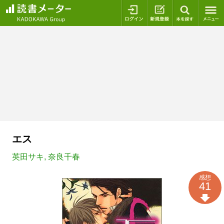
ログイン
新規登録
本を探
エス
英田サキ
,
奈良千春
感想
41