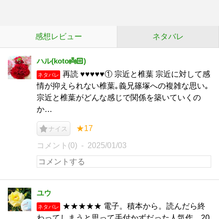
感想レビュー
ネタバレ
ハル(koto👼🏻‎)
再読 ♥♥♥♥♥① 宗近と椎葉 宗近に対して感
ネタバレ
情が抑えられない椎葉｡義兄篠塚への複雑な思い｡
宗近と椎葉がどんな感じで関係を築いていくの
か…
★17
ナイス
コメント(0)
2025/01/03
ユウ
★★★★★ 電子。積本から。読んだら終
ネタバレ
わってしまうと思って手付かずだった人気作。20