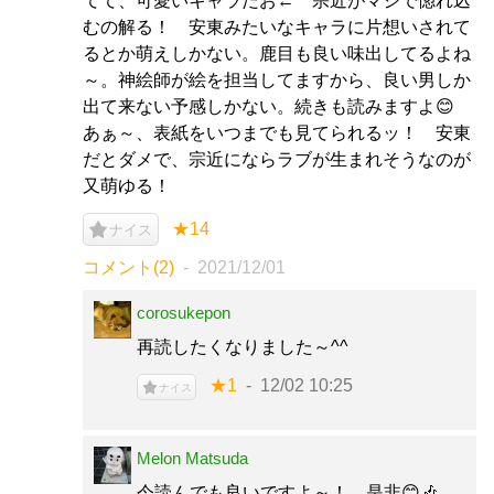
てて、可愛いキャラだお← 宗近がマジで惚れ込
むの解る！ 安東みたいなキャラに片想いされて
るとか萌えしかない。鹿目も良い味出してるよね
～。神絵師が絵を担当してますから、良い男しか
出て来ない予感しかない。続きも読みますよ😊
あぁ～、表紙をいつまでも見てられるッ！ 安東
だとダメで、宗近にならラブが生まれそうなのが
又萌ゆる！
★14
ナイス
コメント(2)
2021/12/01
corosukepon
再読したくなりました～^^
★1
12/02 10:25
ナイス
Melon Matsuda
今読んでも良いですよ～！ 是非😊🎶