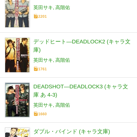
英田サキ
高階佑
2201
デッドヒート―DEADLOCK2 (キャラ文
庫)
英田サキ
高階佑
1761
DEADSHOT―DEADLOCK3 (キャラ文
庫 あ 4-3)
英田サキ
高階佑
1660
ダブル・バインド (キャラ文庫)