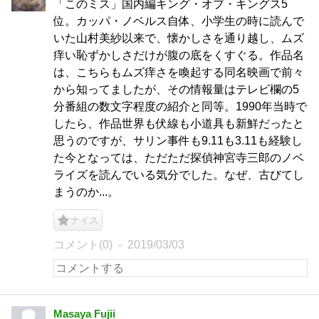
「このミス」国内編キング・オブ・キングス5
位。カッパ・ノベルス自体、小学生の時に読んで
いた山村美紗以来で、懐かしさを通り越し、ムズ
痒い恥ずかしさだけが腹の底をくすぐる。作品名
は、こちらもムズ痒さを喚起する同名映画で前々
から知ってましたが、その情報量はテレビ欄の5
分番組の数文字程度の紹介と同等。1990年当時で
したら、作品世界も伏線も小道具も新鮮だったと
思うのですが、サリン事件も9.11も3.11も経験し
た今となっては、ただただ探偵神宮寺三郎のノベ
ライズを読んでいる気分でした。なぜ、古びてし
まうのか...。
ナイス
コメント(0)
2019/03/03
Masaya Fujii