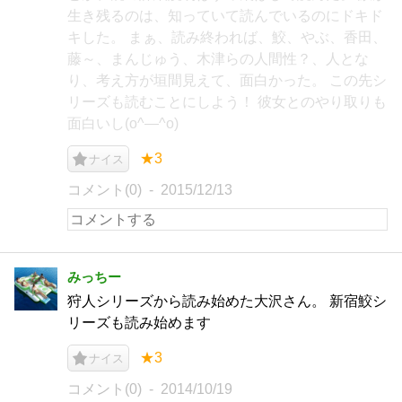
生き残るのは、知っていて読んでいるのにドキド
キした。 まぁ、読み終われば、鮫、やぶ、香田、
藤～、まんじゅう、木津らの人間性？、人とな
り、考え方が垣間見えて、面白かった。 この先シ
リーズも読むことにしよう！ 彼女とのやり取りも
面白いし(o^―^o)
★3
ナイス
コメント(0)
2015/12/13
みっちー
狩人シリーズから読み始めた大沢さん。 新宿鮫シ
リーズも読み始めます
★3
ナイス
コメント(0)
2014/10/19