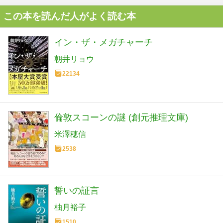
この本を読んだ人がよく読む本
イン・ザ・メガチャーチ
朝井リョウ
22134
倫敦スコーンの謎 (創元推理文庫)
米澤穂信
2538
誓いの証言
柚月裕子
1510