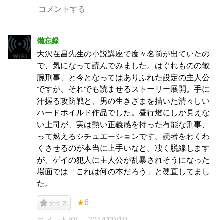
備忘録
大沢在昌先生の小説講座で度々名前が出ていたの
で、気になって読んでみました。はぐれものの敏
腕刑事、と今となってはありふれた設定の主人公
ですが、それでも読ませるストーリー展開。手に
汗握る攻防戦と、男の生きざまを描いた清々しい
ハードボイルド作品でした。昼行燈にしか見えな
い上司が、実は熱い正義感を持った有能な刑事、
って燃えるシチュエーションです。読者をわくわ
くさせるのが本当に上手いなと。凄く脱線します
が、ゲイの犯人に主人公が乱暴されそうになった
場面では「これは何の本だろう」と硬直してまし
た。
★6
ナイス
コメント(0)
2014/09/10