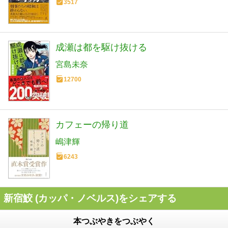
3517
成瀬は都を駆け抜ける
宮島未奈
12700
カフェーの帰り道
嶋津輝
6243
新宿鮫 (カッパ・ノベルス)をシェアする
本つぶやきをつぶやく