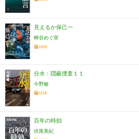
見えるか保己一
蝉谷めぐ実
1092
分水：隠蔽捜査１１
今野敏
1118
百年の時効
伏尾美紀