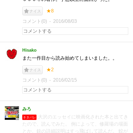
★8
ナイス
コメント(0)
2016/08/03
Hisako
また一作目から読み始めてしまいました。。
★2
ナイス
コメント(0)
2016/02/15
みろ
大沢のエッセイに映画化された本と出てき
ネタバレ
たので、読んでみた。 例によって、修羅場の場面
とか、銃の詳細説明はすっ飛ばして読んだ。 鮫が