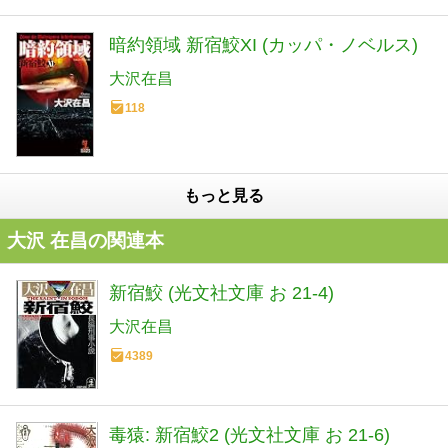
暗約領域 新宿鮫XI (カッパ・ノベルス)
大沢在昌
118
もっと見る
大沢 在昌の関連本
新宿鮫 (光文社文庫 お 21-4)
大沢在昌
4389
毒猿: 新宿鮫2 (光文社文庫 お 21-6)