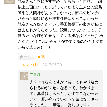
読友さんたちにおすすめしてもらった作品。予想
以上に面白かった。思っていたより主人公の鮫島
警部は人間味があってよかった。鮫島のピンチに
さらっと助けにきた桃井課長はかっこよかった。
読友さんが好きだという香田警視正の良さが私に
はまだわからなかった。鮫島につっかかって、子
供みたいな嫌がらせをしてくる嫌な奴だった(ごめ
んなさい)！これから良さがでてくるのかも！次巻
からが楽しみ(*^^*)
★16
ナイス
コメント(1)
2017/08/20
三日月
え？そうなんですか？笑 でもやり込め
られるのがくせになるって、わかりま
す。真壁はちらっとしか出てこなかった
けど、肝が座っていそうで気になるキャ
ラでした。「毒猿」…楽しみです♪