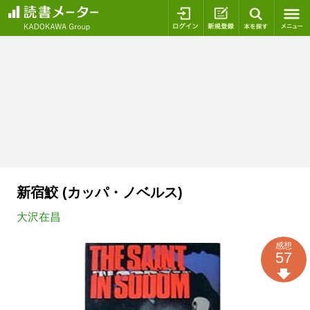
ログイン
新規登録
本を探
新宿鮫 (カッパ・ノベルス)
大沢在昌
感想
57