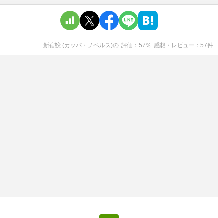
新宿鮫 (カッパ・ノベルス)
の
評価
57
％
感想・レビュー
57
件