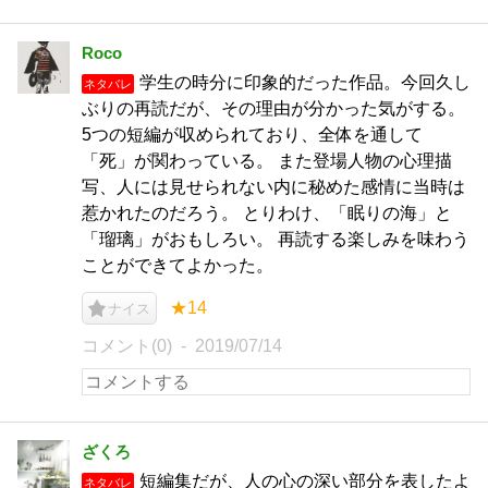
Roco
学生の時分に印象的だった作品。今回久し
ネタバレ
ぶりの再読だが、その理由が分かった気がする。
5つの短編が収められており、全体を通して
「死」が関わっている。 また登場人物の心理描
写、人には見せられない内に秘めた感情に当時は
惹かれたのだろう。 とりわけ、「眠りの海」と
「瑠璃」がおもしろい。 再読する楽しみを味わう
ことができてよかった。
★14
ナイス
コメント(0)
2019/07/14
ざくろ
短編集だが、人の心の深い部分を表したよ
ネタバレ