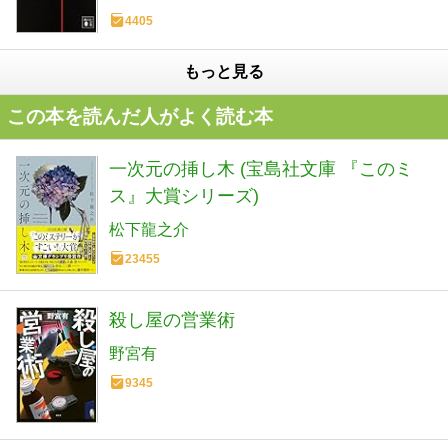
4405
もっと見る
この本を読んだ人がよく読む本
一次元の挿し木 (宝島社文庫 『このミ
ス』大賞シリーズ)
松下龍之介
23455
殺し屋の営業術
野宮有
9345