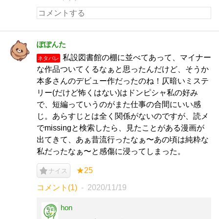
ぽぽんた
私設図書館の棚に並べてあって、マイナー
ネタバレ
な作品ついてくるなぁと思ったんだけど、そうか
本多さんのデビュー作だったのね！仄暗いミステ
リー(だけど怖くはない)はドンピシャ私の好み
で、短編っていうのがまた仕事の合間にいい感
じ。あらすじとは全く関係がないのですが、読メ
でmissingと検索したら、見たことがある漫画が
出てきて、あぁ昔流行ったなぁ〜あの頃は純粋な
私だったなぁ〜と感傷に浸ってしまった。
★25
ナイス
コメント(1)
2020/11/19
hon