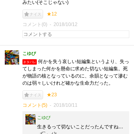
みたい(そこじゃない)
★12
ナイス
コメント(0)
2018/10/12
こゆび
何かを失う哀しい短編集というより、失っ
ネタバレ
てしまった何かを懸命に求めた切ない短編集。死
が物語の核となっているのに、余韻となって滲む
のは弱々しいけれど確かな生命力だった。
★23
ナイス
コメント(5)
2018/10/11
こゆび
生きるって切ないことだったんですね…
_:(´`」∠):_