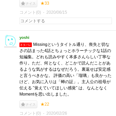
★33
ナイス
コメント(0)
2020/06/15
yoshi
Missingというタイトル通り、喪失と切な
ネタバレ
さの詰まった4話とちょっとホラーチックな1話の
短編集。どれも読みやすく本多さんらしい丁寧な
作り。ただ、何となく、どこかで読んだことがあ
るような気がするはなぜだろう。裏返せば安定感
と言うべきかな。 評価の高い「瑠璃」も良かった
けど、お気に入りは「蝉の証」。主人公の祖母が
伝える "覚えていてほしい感覚" は、なんとなく
Momentを思い出しました。
★22
ナイス
コメント(0)
2020/02/26