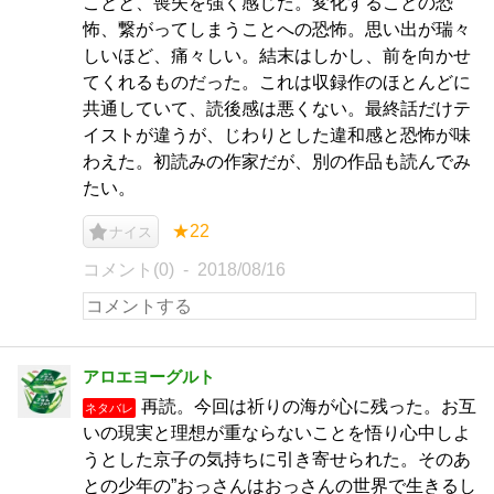
ことと、喪失を強く感じた。変化することの恐
怖、繋がってしまうことへの恐怖。思い出が瑞々
しいほど、痛々しい。結末はしかし、前を向かせ
てくれるものだった。これは収録作のほとんどに
共通していて、読後感は悪くない。最終話だけテ
イストが違うが、じわりとした違和感と恐怖が味
わえた。初読みの作家だが、別の作品も読んでみ
たい。
★22
ナイス
コメント(0)
2018/08/16
アロエヨーグルト
再読。今回は祈りの海が心に残った。お互
ネタバレ
いの現実と理想が重ならないことを悟り心中しよ
うとした京子の気持ちに引き寄せられた。そのあ
との少年の”おっさんはおっさんの世界で生きるし