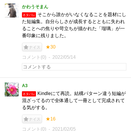
かわうそまん
そこから誰かがいなくなることを題材にし
ネタバレ
た短編集。自分らしさが成長するとともに失われ
ることへの焦りや苛立ちが描かれた「瑠璃」が一
番印象に残りました。
★30
ナイス
コメント(0)
2022/05/14
A3
Kindleにて再読。結構パターン違う短編が
ネタバレ
混ざってるので全体通して一冊として完成されて
る気がする。
★16
ナイス
コメント(0)
2021/02/05