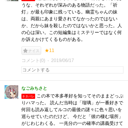
うな、それぞれが深みのある物語だった。「祈
灯」が最も印象に残っている。幽霊ちゃんの妹
は、両親にあまり愛されてなかったのではない
か、だから妹を殺したのではないかと思った。人
の心は深い。この短編集はミステリーではなく何
か訴えかけてくるものがある。
★11
ナイス
コメント(0)
2019/06/17
なごみちさと
この本で本多孝好を知ってそのままどっぷ
ネタバレ
りハマった。 読んだ当時は「瑠璃」が一番好きで
何回も読み返してルコの最後の謎々に色々思いを
巡らせていたのだけど、 今だと「彼の棲む場所」
がじわじわくる。 一兆分の一の確率の講義受けて