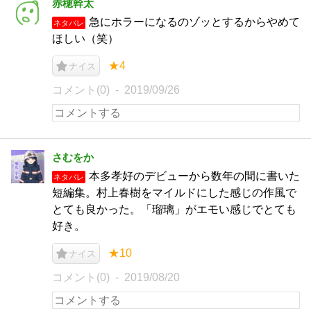
赤穂幹太
急にホラーになるのゾッとするからやめて
ネタバレ
ほしい（笑）
★4
ナイス
コメント(0)
2019/09/26
さむをか
本多孝好のデビューから数年の間に書いた
ネタバレ
短編集。村上春樹をマイルドにした感じの作風で
とても良かった。「瑠璃」がエモい感じでとても
好き。
★10
ナイス
コメント(0)
2019/08/20