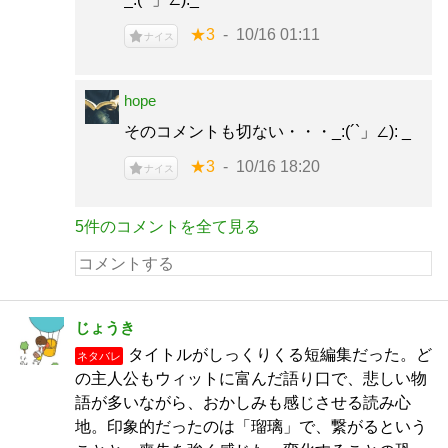
★3
10/16 01:11
ナイス
hope
そのコメントも切ない・・・_:(´`」∠): _
★3
10/16 18:20
ナイス
5件のコメントを全て見る
じょうき
タイトルがしっくりくる短編集だった。ど
ネタバレ
の主人公もウィットに富んだ語り口で、悲しい物
語が多いながら、おかしみも感じさせる読み心
地。印象的だったのは「瑠璃」で、繋がるという