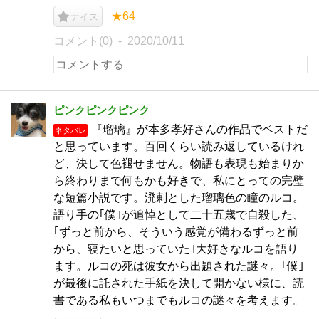
★64
ナイス
コメント(0)
2020/10/11
ピンクピンクピンク
『瑠璃』が本多孝好さんの作品でベストだ
ネタバレ
と思っています。百回くらい読み返しているけれ
ど、決して色褪せません。物語も表現も始まりか
ら終わりまで何もかも好きで、私にとっての完璧
な短篇小説です。溌剌とした瑠璃色の瞳のルコ。
語り手の｢僕｣が追悼として二十五歳で自殺した、
｢ずっと前から、そういう感覚が備わるずっと前
から、寝たいと思っていた｣大好きなルコを語り
ます。ルコの死は彼女から出題された謎々。｢僕｣
が最後に託された手紙を決して開かない様に、読
書である私もいつまでもルコの謎々を考えます。