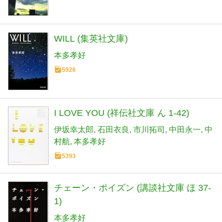
WILL (集英社文庫)
本多孝好
5926
I LOVE YOU (祥伝社文庫 ん 1-42)
伊坂幸太郎
石田衣良
市川拓司
中田永一
中
村航
本多孝好
5393
チェーン・ポイズン (講談社文庫 ほ 37-
1)
本多孝好