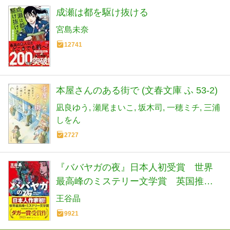
成瀬は都を駆け抜ける
宮島未奈
12741
本屋さんのある街で (文春文庫 ふ 53-2)
凪良ゆう
瀬尾まいこ
坂木司
一穂ミチ
三浦
しをん
2727
『ババヤガの夜』日本人初受賞 世界
最高峰のミステリー文学賞 英国推理
作家協会賞(ダガー賞） (河出文庫 お 46-
王谷晶
1)
9921