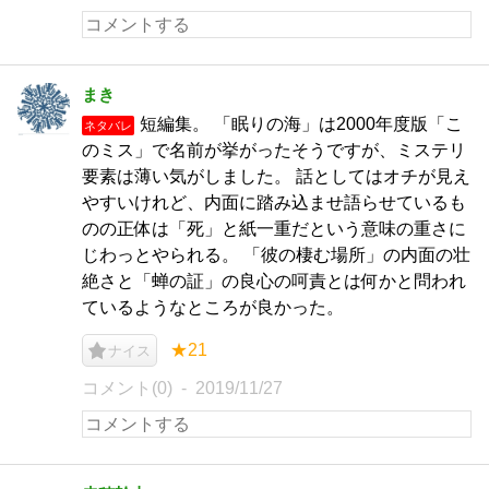
まき
短編集。 「眠りの海」は2000年度版「こ
ネタバレ
のミス」で名前が挙がったそうですが、ミステリ
要素は薄い気がしました。 話としてはオチが見え
やすいけれど、内面に踏み込ませ語らせているも
のの正体は「死」と紙一重だという意味の重さに
じわっとやられる。 「彼の棲む場所」の内面の壮
絶さと「蝉の証」の良心の呵責とは何かと問われ
ているようなところが良かった。
★21
ナイス
コメント(0)
2019/11/27