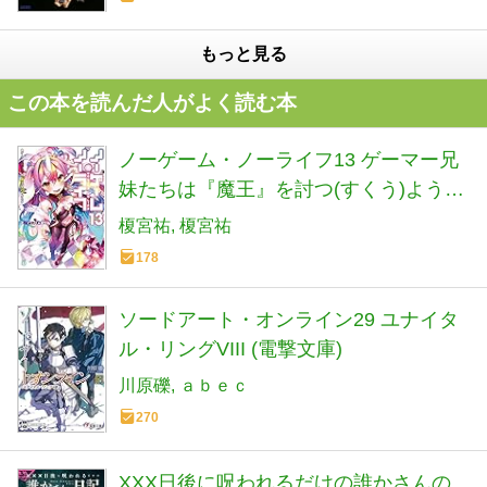
もっと見る
この本を読んだ人がよく読む本
ノーゲーム・ノーライフ13 ゲーマー兄
妹たちは『魔王』を討つ(すくう)ようで
す (MF文庫J)
榎宮祐
榎宮祐
178
ソードアート・オンライン29 ユナイタ
ル・リングVIII (電撃文庫)
川原礫
ａｂｅｃ
270
XXX日後に呪われるだけの誰かさんの