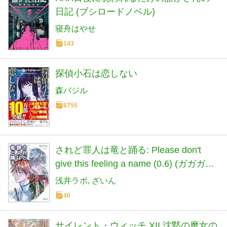
日記 (ブシロードノベル)
寝舟はやせ
143
探偵小石は恋しない
森バジル
6755
されど罪人は竜と踊る: Please don't
give this feeling a name (0.6) (ガガガ文
庫 ガあ 2-27)
浅井ラボ
ざいん
40
サイレント・ウィッチ XII 沈黙の魔女の