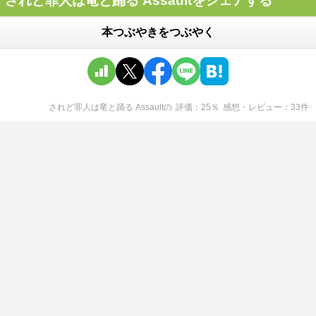
されど罪人は竜と踊る Assaultをシェアする
本つぶやきをつぶやく
されど罪人は竜と踊る Assault
の
評価
25
％
感想・レビュー
33
件