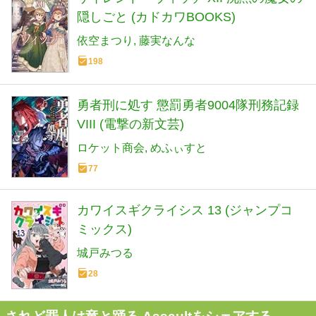
隠しごと (カドカワBOOKS)
依空まつり
藤実なんな
198
勇者刑に処す 懲罰勇者9004隊刑務記録
VIII (電撃の新文芸)
ロケット商会
めふぃすと
77
カワイスギクライシス 13 (ジャンプコ
ミックス)
城戸みつる
28