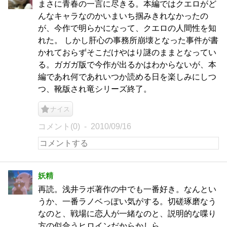
まさに青春の一言に尽きる。本編ではクエロがど
んなキャラなのかいまいち掴みきれなかったの
が、今作で明らかになって、クエロの人間性を知
れた。 しかし肝心の事務所崩壊となった事件が書
かれておらずそこだけやはり謎のままとなってい
る。ガガガ版で今作が出るかはわからないが、本
編であれ何であれいつか読める日を楽しみにしつ
つ、靴版され竜シリーズ終了。
ナイス
コメント(0)
2010/09/16
妖精
再読。浅井ラボ著作の中でも一番好き。なんとい
うか、一番ラノベっぽい気がする。切磋琢磨なう
なのと、戦場に恋人が一緒なのと、説明的な喋り
方の似合うヒロインだからかしら。