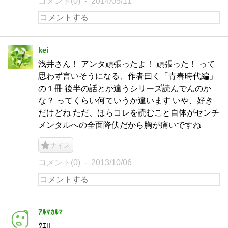
コメント(0)
2014/05/11
kei
浅井さん！ アンタ頑張ったよ！ 頑張った！ って
思わず言いそうになる、作者曰く「青春時代編」
の１冊 後半の話とか違うシリーズ読んでんのか
な？ ってくらい何ていうか違います いや、好き
だけどね ただ、ほらコレを読むこと自体がセンチ
メンタルへの全面降伏だから胸が痛いですね
ナイス
コメント(0)
2013/10/06
ｱﾙﾏｶﾙﾏ
ｸｴﾛｰ