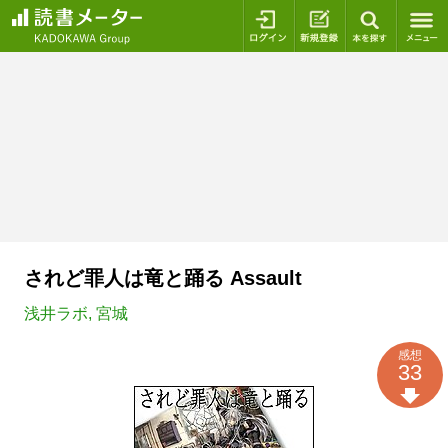
ログイン
新規登録
本を探
されど罪人は竜と踊る Assault
浅井ラボ
,
宮城
感想
33