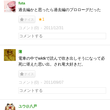
futa
過去編かと思ったら過去編のプロローグだった
★1
ナイス
コメント(0)
2011/12/31
薄
電車の中でwktkで読んで吹き出しそうになって必
死に堪えた思い出。され竜大好きだ。
ナイス
コメント(0)
2011/09/07
ユウ@八戸