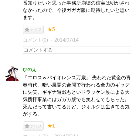
番知りたいと思った事務所崩壊の信実は明かされ
なかったので、今後ガガガ版に期待したいと思い
ます。
★5
ナイス
コメント(0)
2014/07/14
ひのえ
「エロス＆バイオレンス万歳」 失われた黄金の青
春時代。暗い展開の合間で行われる全力のギャグ
に失笑。ギギナ遊戯もといドラッケン族による大
気攪拌事業にはガガガ版でも笑わせてもらった。
死んだって書いてるけど、ジオルグは生きてる気
がする。
★1
ナイス