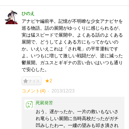
ひのえ
アナピヤ編前半。記憶が不明瞭な少女アナピヤを
巡る物語。話の展開がゆっくりに感じられるが、
実は猛スピードで展開中。よくある話のよくある
展開で、どうしてよくある方にもってかないの
か。いえいえこれは「され竜」の平常運転です
よ。いつもに増して激しい戦闘だが、逆に減った
鬱展開。ガユスとギギナの言い合いはいつも通り
で安心した。
★2
ナイス
コメント(4)
2013/12/23
死屍発苦
おう、遅かったか。一片の救いもないさ
れ竜らしい展開に当時高校だったがガチ
凹みしたわー。一縷の望みも叩き潰され