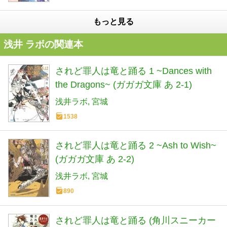
もっと見る
浅井 ラボの関連本
されど罪人は竜と踊る 1 ~Dances with
the Dragons~ (ガガガ文庫 あ 2-1)
浅井ラボ
宮城
1538
されど罪人は竜と踊る 2 ~Ash to Wish~
(ガガガ文庫 あ 2-2)
浅井ラボ
宮城
890
されど罪人は竜と踊る (角川スニーカー