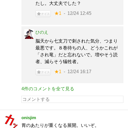
たし。大丈夫でした？
★1
12/24 12:45
ナイス
ひのえ
脳天から七支刀で刺された気分、つまり
最悪です。８巻待ちの人、どうかこれが
「され竜」だと忘れないで。増やそう読
者、減らそう犠牲者。
★1
12/24 16:17
ナイス
4件のコメントを全て見る
onisjim
胃のあたりが重くなる展開。いいぞ。