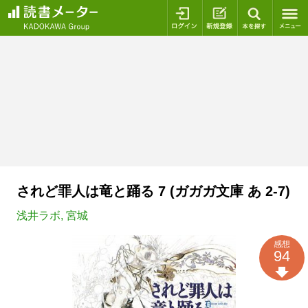
ログイン
新規登録
本を探
されど罪人は竜と踊る 7 (ガガガ文庫 あ 2-7)
浅井ラボ
,
宮城
感想
94