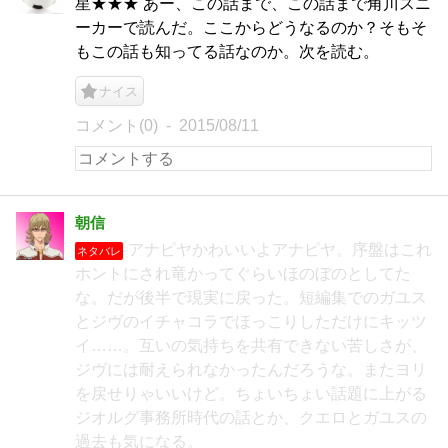
星★★★ あー、この話まで、この話まで角川スニ
ーカーで読んだ。ここからどうなるのか？そもそ
もこの話も知ってる話なのか。次を読む。
ナイス
コメント(0)
2015/08/11
朝信
アナピヤかわいいよアナピヤ。序盤はこれ
ネタバレ
ホントにされ竜かってぐらいほのぼのとしてた
な。だが後半で現実に戻った。短編集でのガユス
とジヴのイチャコラでほっこりしただけにキッツ
イ……。互いの気持ちを共有できない苦しさが、
ジヴには耐えられなかったんだろうな。またヨリ
を戻せりゃいいけど。ちょいちょい話題に上がる
ジオルグ事務所時代の話とか、クエロとガユスの
過去も気になる。