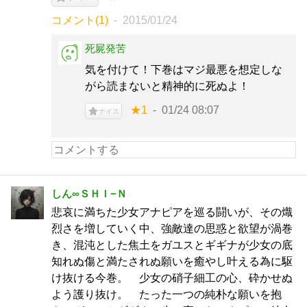
コメント(1)
2015/01/24
死屍発苦
気を付けて！下巻はマジ最悪を想定しな
がら読まないと精神的に死ぬよ！
★1
01/24 08:07
ナイス
しん∞ＳＨＩ−Ｎ
悲哀に満ちた少女アナピアを巡る闘いが、その熾
烈さを増していく中、強敵達の思惑と欲望が渦巻
き、混沌とした焦土をガユスとギギナが少女の底
知れぬ傷と満たされぬ願いを癒やし叶える為に駆
け抜ける今巻。 少女の硝子細工の心、砕かせぬ
よう護り抜け。 たった一つの純朴な願いを抱