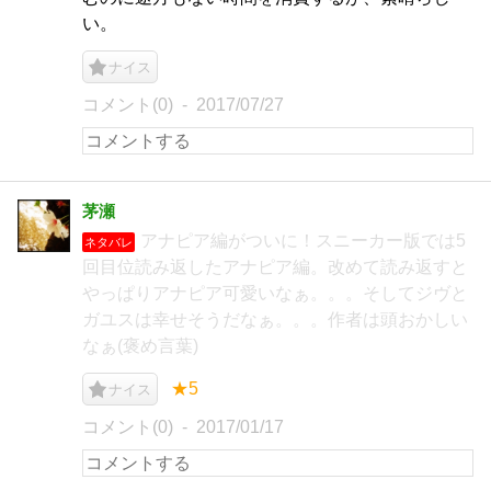
い。
ナイス
コメント(0)
2017/07/27
茅瀬
アナピア編がついに！スニーカー版では5
ネタバレ
回目位読み返したアナピア編。改めて読み返すと
やっぱりアナピア可愛いなぁ。。。そしてジヴと
ガユスは幸せそうだなぁ。。。作者は頭おかしい
なぁ(褒め言葉)
★5
ナイス
コメント(0)
2017/01/17