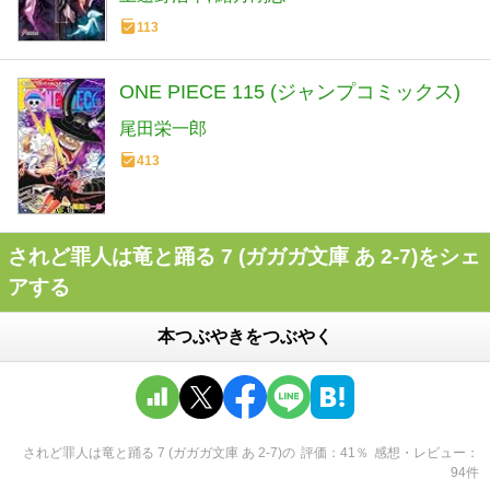
113
ONE PIECE 115 (ジャンプコミックス)
尾田栄一郎
413
されど罪人は竜と踊る 7 (ガガガ文庫 あ 2-7)をシェ
アする
本つぶやきをつぶやく
されど罪人は竜と踊る 7 (ガガガ文庫 あ 2-7)
の
評価
41
％
感想・レビュー
94
件