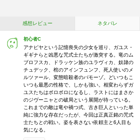
感想レビュー
ネタバレ
初心者C
アナピヤという記憶喪失の少女を巡り、ガユス・
ギギナらと凶悪な咒式士たちが激突する。竜のム
ブロフスカ、ドラッケン族のユラヴィカ、奴隷の
チュデック、棺のアインフュンフ、死人使いのメ
ルツァール、変態暗殺者のバモーゾ。どいつもこ
いつも最悪の性格で、しかも強い。相変わらずガ
ユスたちはボロボロになるし、ラストにはまさか
のジヴーニャとの破局という展開が待っている。
これまでの敵は竜や禍つ式、古き巨人といった単
純に強力な存在だったが、今回は正真正銘の咒式
士たちとの戦い。姿を表さない依頼主と6人目も
気になる。