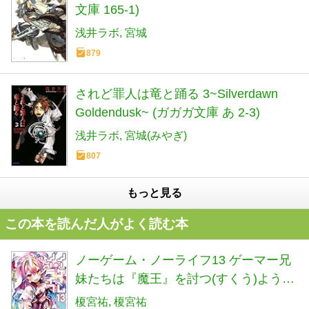
文庫 165-1)
浅井ラボ
宮城
879
されど罪人は竜と踊る 3~Silverdawn
Goldendusk~ (ガガガ文庫 あ 2-3)
浅井ラボ
宮城(みやぎ)
807
もっと見る
この本を読んだ人がよく読む本
ノーゲーム・ノーライフ13 ゲーマー兄
妹たちは『魔王』を討つ(すくう)ようで
す (MF文庫J)
榎宮祐
榎宮祐