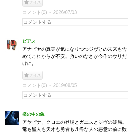
ナイス
コメント(0)
2026/07/03
ピアス
アナピヤの真実が気になりつつジヴとの未来も含
めてこれからが不安。救いのなさが今作のウリだ
けに。
ナイス
コメント(0)
2019/08/05
檻の中の象
アヤピナ、クロエの登場とガユスとジヴの破局。
竜も聖人も天才も勇者も凡俗な人の悪意の前に敗