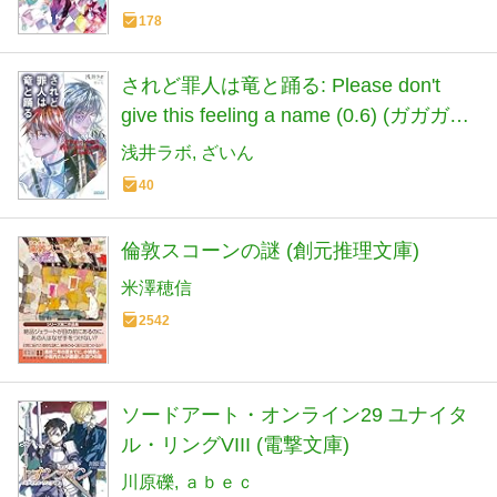
178
されど罪人は竜と踊る: Please don't
give this feeling a name (0.6) (ガガガ文
庫 ガあ 2-27)
浅井ラボ
ざいん
40
倫敦スコーンの謎 (創元推理文庫)
米澤穂信
2542
ソードアート・オンライン29 ユナイタ
ル・リングVIII (電撃文庫)
川原礫
ａｂｅｃ