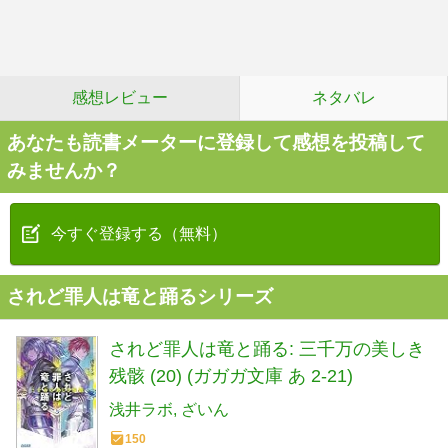
感想レビュー
ネタバレ
あなたも読書メーターに登録して感想を投稿して
みませんか？
今すぐ登録する（無料）
されど罪人は竜と踊るシリーズ
されど罪人は竜と踊る: 三千万の美しき
残骸 (20) (ガガガ文庫 あ 2-21)
浅井ラボ
ざいん
150