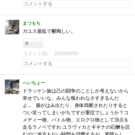
まつもち
ガユス最低で鬱陶しい。
ナイス
コメント(0)
2018/08/30
へいちょー
ドラッケン族は己の闘争のことしか考えないから
幸せでいいな。みんな報われなさすぎるんだ
よ... 腸がはみ出たり、身体両断されたりすると
つい笑ってしまいがちですが重症でしょうか？コ
メディー物、バトル物、エログロ物として頂点を
走るラノベですわ ユラヴィカとギギナの応酬を読
むのに途方もない時間を消費するが、素晴らし