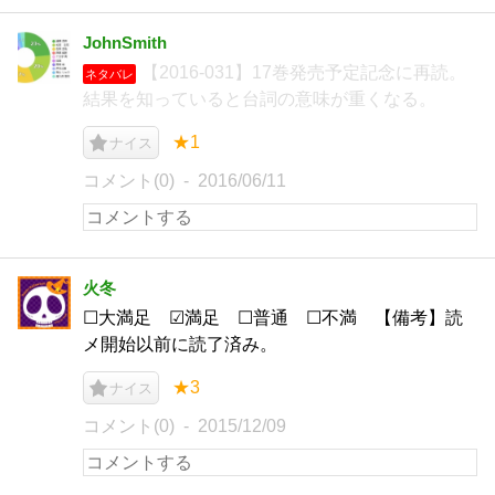
JohnSmith
【2016-031】17巻発売予定記念に再読。
ネタバレ
結果を知っていると台詞の意味が重くなる。
★1
ナイス
コメント(0)
2016/06/11
火冬
☐大満足 ☑満足 ☐普通 ☐不満 【備考】読
メ開始以前に読了済み。
★3
ナイス
コメント(0)
2015/12/09