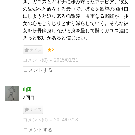
き、ガユスとギギナに歩み寄ったアナピア。彼女
の故郷へと旅をする最中で、彼女を欲望の捌け口
にしようと迫り来る強敵達。度重なる戦闘が、少
女の心をじりじりとすり減らしていく。そんな彼
女を粉骨砕身しながら身を呈して闘うガユス達に
きっと救いがあると信じたい。
★2
ナイス
コメント(0)
2015/01/21
山田
2回目
ナイス
コメント(0)
2014/07/18