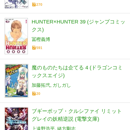
270
HUNTER×HUNTER 39 (ジャンプコミッ
クス)
冨樫義博
591
魔のものたちは企てる 4 (ドラゴンコミ
ックスエイジ)
加藤拓弐
ガしガし
20
ブギーポップ・クルシファイ リミット
グレイの妖精逆説 (電撃文庫)
上遠野浩平
緒方剛志