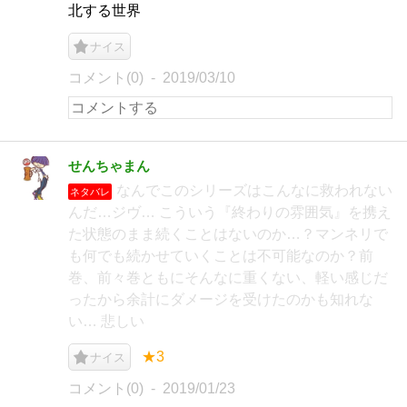
北する世界
ナイス
コメント(0)
2019/03/10
せんちゃまん
なんでこのシリーズはこんなに救われない
ネタバレ
んだ…ジヴ… こういう『終わりの雰囲気』を携え
た状態のまま続くことはないのか…？マンネリで
も何でも続かせていくことは不可能なのか？前
巻、前々巻ともにそんなに重くない、軽い感じだ
ったから余計にダメージを受けたのかも知れな
い… 悲しい
★3
ナイス
コメント(0)
2019/01/23