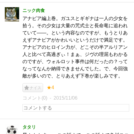
ニック肉食
アナピア編上巻。ガユスとギギナは一人の少女を
拾う。その少女は大量の咒式士と長命竜に追われ
ていて――。という内容なのですが、もうとりあ
えずアナピアがかわいいというだけで満足です。
アナピアのヒロイン力が、どこぞの半アルリアン
人と比べて高過ぎぃ！まぁ、ジヴの理屈もわかる
のですが、ウォルロット事件は何だったの？って
なってなんか納得できませんでした。で、今回強
敵が多いので、とりあえず下巻が楽しみです。
★4
ナイス
コメント(0)
2015/11/06
タタリ