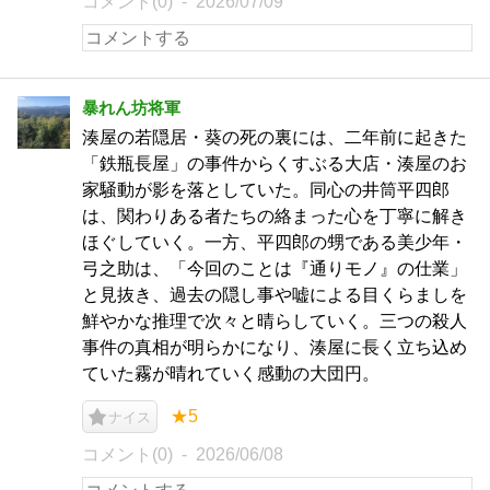
コメント(0)
2026/07/09
暴れん坊将軍
湊屋の若隠居・葵の死の裏には、二年前に起きた
「鉄瓶長屋」の事件からくすぶる大店・湊屋のお
家騒動が影を落としていた。同心の井筒平四郎
は、関わりある者たちの絡まった心を丁寧に解き
ほぐしていく。一方、平四郎の甥である美少年・
弓之助は、「今回のことは『通りモノ』の仕業」
と見抜き、過去の隠し事や嘘による目くらましを
鮮やかな推理で次々と晴らしていく。三つの殺人
事件の真相が明らかになり、湊屋に長く立ち込め
ていた霧が晴れていく感動の大団円。
★5
ナイス
コメント(0)
2026/06/08