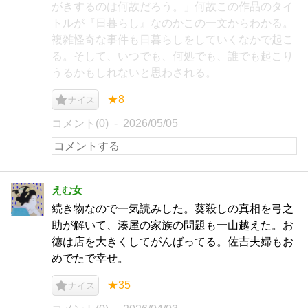
がきするのは何故だろう。」何故この作品のタイ
トルが『日暮らし』なのかこの一文からわかる。
複雑怪奇な事件も日暮らしをしていくなかで起こ
る。そして、いつでも、何処でも、誰でも起こり
うるかもしれないと思わされる。
★8
ナイス
コメント(0)
2026/05/05
えむ女
続き物なので一気読みした。葵殺しの真相を弓之
助が解いて、湊屋の家族の問題も一山越えた。お
徳は店を大きくしてがんばってる。佐吉夫婦もお
めでたで幸せ。
★35
ナイス