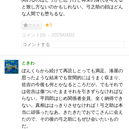
と致し方ないのかもしれない。弓之助の顔はどん
な人間でも堕ちるな。
★5
ナイス
コメント(0)
2025/04/02
ときわ
ぼんくらから続けて再読しとっても満足。湊屋の
思ったような結末でも世間的にはうまく収まり、
佐吉の今後も何とかなるところだが。でもそれで
は佐吉は傷ついたままそれを引きずらなければな
らない。平四郎はじめ関係者全員、全く納得でき
ない。真相ははっきりさせなければ！弓之助は本
当に頑張ったなあ。きたきたでおでこさんに会え
たので、その後の弓之助にもぜひ会いたいもの
だ。