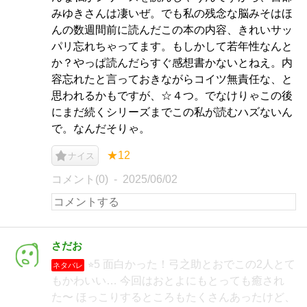
みゆきさんは凄いぜ。でも私の残念な脳みそはほ
んの数週間前に読んだこの本の内容、きれいサッ
パリ忘れちゃってます。もしかして若年性なんと
か？やっぱ読んだらすぐ感想書かないとねえ。内
容忘れたと言っておきながらコイツ無責任な、と
思われるかもですが、☆４つ。でなけりゃこの後
にまだ続くシリーズまでこの私が読むハズないん
で。なんだそりゃ。
★12
ナイス
コメント(0)
2025/06/02
さだお
⭐︎5 面白かった！弓之助とおでこの2人とて
ネタバレ
もかわいい… 今回はおとよにもとっても癒され
た〜 ほっこりするところもたくさんあったけど、