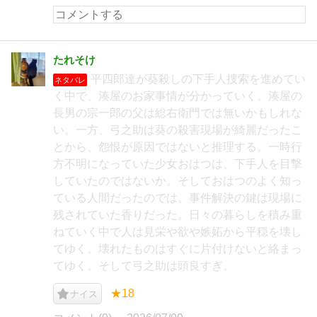
たれそけ
平四郎達が葵殺しの下手人捜索を進めてい
ネタバレ
く中で、湊屋のお家事情が分かっていく。湊屋の
長男の宗一郎の父は総右衛門では無いかもしれな
い。一方、弓之助は葵の殺害現場が綺麗だったこ
とから、怨恨が原因ではないと推理する。一時行
方不明になっていた少女おはつは、下手人を目撃
していたのではないか。そしておはつのよく知っ
ている人間だったのでは。事件解決の鍵は現場に
残されていた香りだった。日々の暮らしを積み重
ねていく中で人は見栄や欲や嫉妬から平穏を壊し
てゆく。壊れたものはすぐに片付けないと絡まっ
てゆく。そして弓之助は頭良すぎ。
★18
ナイス