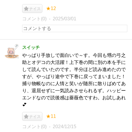
★12
ナイス
コメント(0)
2025/03/01
スイッチ
やっぱり手放しで面白いで～す。今回も甥の弓之
助とオデコの大活躍！上下巻の間に別の本を手に
して読んでいたのです。半分ほど読み進めたので
すが、やっぱり途中で下巻に戻ってまいました！
捕り物帳なのに人情と笑いが随所に散りばめてあ
り、退屈せずに一気読みさせられるず。ハッピー
エンドなので読後感は薔薇色ですわ。お試しあれ
💕
★11
ナイス
コメント(0)
2024/12/15