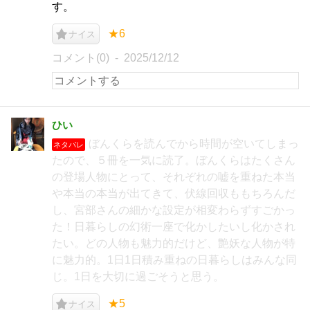
す。
★6
ナイス
コメント(0)
2025/12/12
ひい
ぼんくらを読んでから時間が空いてしまっ
ネタバレ
たので、５冊を一気に読了。ぼんくらはたくさん
の登場人物にとって、それぞれの嘘を重ねた本当
や本当の本当が出てきて、伏線回収ももちろんだ
し、宮部さんの細かな設定が相変わらずすごかっ
た！日暮らしの幻術一座で化かしたいし化かされ
たい。どの人物も魅力的だけど、艶妖な人物が特
に魅力的。1日1日積み重ねの日暮らしはみんな同
じ。1日を大切に過ごそうと思う。
★5
ナイス