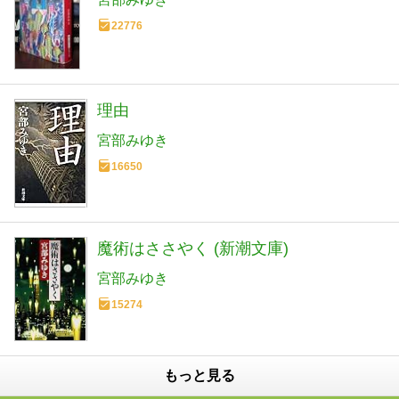
22776
理由
宮部みゆき
16650
魔術はささやく (新潮文庫)
宮部みゆき
15274
もっと見る