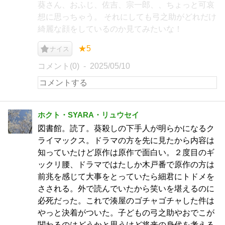
葵さん、おふじ、佐吉、宗一郎、、ちょっと可哀
想に思っちゃう。 それにしても弓之助がどれだけ
綺麗な顔をしているのか見てみたいな！
★5
ナイス
コメント(0)
2025/05/10
ホクト・SYARA・リュウセイ
図書館。読了。葵殺しの下手人が明らかになるク
ライマックス。ドラマの方を先に見たから内容は
知っていたけど原作は原作で面白い。２度目のギ
ックリ腰、ドラマではたしか木戸番で原作の方は
前兆を感じて大事をとっていたら細君にトドメを
さされる。外で読んでいたから笑いを堪えるのに
必死だった。これで湊屋のゴチャゴチャした件は
やっと決着がついた。子どもの弓之助やおでこが
関わるのはどうかと思うけど将来の身代を考える