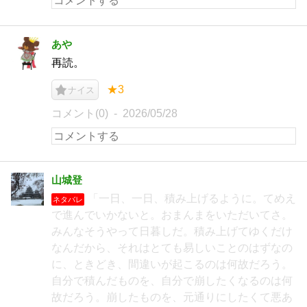
あや
再読。
★3
ナイス
コメント(0)
2026/05/28
山城登
「一日、一日、積み上げるように。てめえ
ネタバレ
で進んでいかないと。おまんまをいただいてさ。
みんなそうやって日暮しだ。積み上げてゆくだけ
なんだから、それはとても易しいことのはずなの
に、ときどき、間違いが起こるのは何故だろう。
自分で積んだものを、自分で崩したくなるのは何
故だろう。崩したものを、元通りにしたくて悪あ