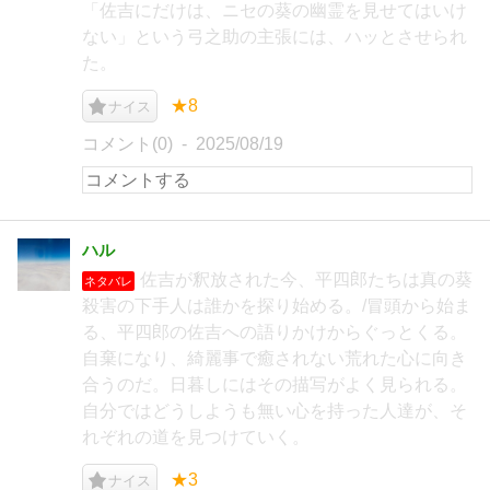
「佐吉にだけは、ニセの葵の幽霊を見せてはいけ
ない」という弓之助の主張には、ハッとさせられ
た。
★8
ナイス
コメント(0)
2025/08/19
ハル
佐吉が釈放された今、平四郎たちは真の葵
ネタバレ
殺害の下手人は誰かを探り始める。/冒頭から始ま
る、平四郎の佐吉への語りかけからぐっとくる。
自棄になり、綺麗事で癒されない荒れた心に向き
合うのだ。日暮しにはその描写がよく見られる。
自分ではどうしようも無い心を持った人達が、そ
れぞれの道を見つけていく。
★3
ナイス