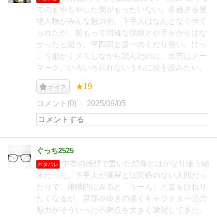
でのもやもやした間がもったいない。多過ぎる登
場人物がみんな魅力的。下手人はなんとなく当て
られたが、前もって明確な伏線とか手がかりはな
かったと思う。平四郎と彦一のくだり熱い。けっ
こう細かくメモしながら読んだのに、水芸はノー
マーク。いろいろ忘れないうちに次を読みたい。
★19
ナイス
コメント(0)
2025/09/05
ぐっち2525
中巻の感想で書いた想像とはかなり違う結
ネタバレ
末だった。下手人が湊屋とは関係のない人間だっ
たりで、俯瞰的にみると「うーん」と首をひねり
たくなるが、宮部みゆきの描くキャラクター達の
魅力がそういった不満点を大きく凌駕してきた。