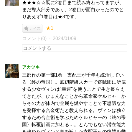
★★★☆☆既に2巻目まで読み終わってますが、
まだ導入部分であり、2巻目が面白かったのでと
りあえず1巻目は★3です。
★1
ナイス
コメント(0)
2024/01/09
アカツキ
三部作の第一部1巻。支配王が千年も統治してい
る〈終の帝国〉。底辺階級スカーで盗賊団に所属
する少女ヴィンは"幸運"を使うことで生き長らえ
てきたが、ひょんなことから革命家ケルヒャーか
らその力が体内で金属を燃やすことで不思議な力
を発揮する合金術だと教えられる。ヴィンは独立
するため合金術を学ぶためケルヒャーの〈終の帝
国〉転覆計画に加わる…。とんでもない潜在能力
を秘めたヴィンと妻を殺した支配王への復讐を誓