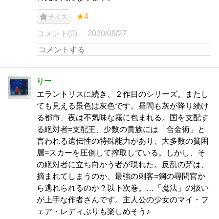
★4
ナイス
コメント(0)
2020/09/27
りー
エラントリスに続き、２作目のシリーズ。またし
ても見える景色は灰色です。昼間も灰が降り続け
る都市、夜は不気味な霧に包まれる。国を支配す
る絶対者=支配王、少数の貴族には「合金術」と
言われる遺伝性の特殊能力があり、大多数の貧困
層=スカーを圧倒して搾取している。しかし、そ
の絶対者に立ち向かう者が現れた。反乱の芽は、
摘まれてしまうのか、最強の刺客=鋼の尋問官か
ら逃れられるのか？以下次巻。…「魔法」の扱い
が上手な作者さんです。主人公の少女のマイ・フ
ェア・レディぶりも楽しめそう♪