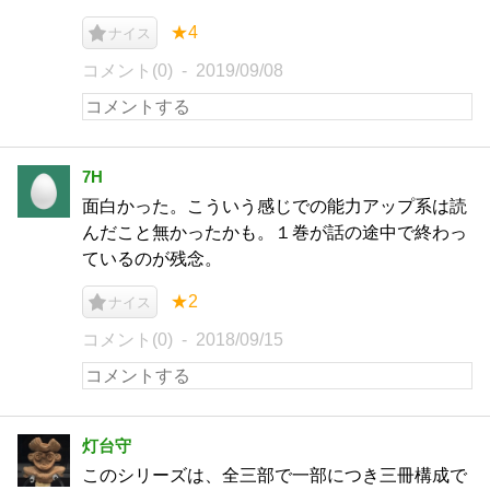
★4
ナイス
コメント(0)
2019/09/08
7H
面白かった。こういう感じでの能力アップ系は読
んだこと無かったかも。１巻が話の途中で終わっ
ているのが残念。
★2
ナイス
コメント(0)
2018/09/15
灯台守
このシリーズは、全三部で一部につき三冊構成で