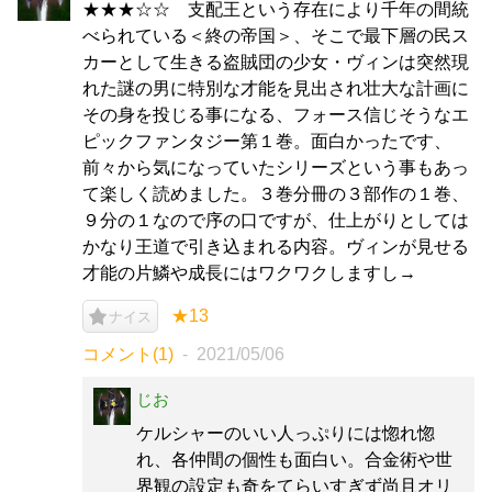
★★★☆☆ 支配王という存在により千年の間統
べられている＜終の帝国＞、そこで最下層の民ス
カーとして生きる盗賊団の少女・ヴィンは突然現
れた謎の男に特別な才能を見出され壮大な計画に
その身を投じる事になる、フォース信じそうなエ
ピックファンタジー第１巻。面白かったです、
前々から気になっていたシリーズという事もあっ
て楽しく読めました。３巻分冊の３部作の１巻、
９分の１なので序の口ですが、仕上がりとしては
かなり王道で引き込まれる内容。ヴィンが見せる
才能の片鱗や成長にはワクワクしますし→
★13
ナイス
コメント(1)
2021/05/06
じお
ケルシャーのいい人っぷりには惚れ惚
れ、各仲間の個性も面白い。合金術や世
界観の設定も奇をてらいすぎず尚且オリ