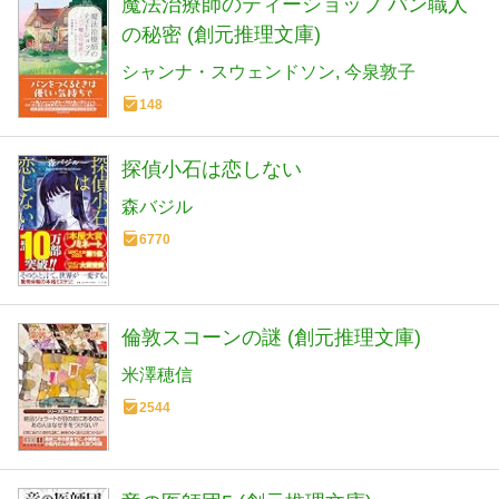
魔法治療師のティーショップ パン職人
の秘密 (創元推理文庫)
シャンナ・スウェンドソン
今泉敦子
148
探偵小石は恋しない
森バジル
6770
倫敦スコーンの謎 (創元推理文庫)
米澤穂信
2544