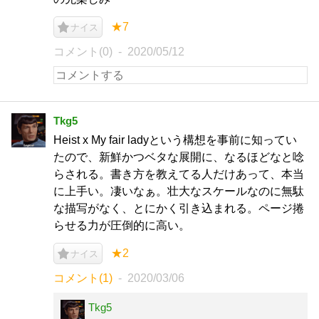
★7
ナイス
コメント(0)
2020/05/12
Tkg5
Heist x My fair ladyという構想を事前に知ってい
たので、新鮮かつベタな展開に、なるほどなと唸
らされる。書き方を教えてる人だけあって、本当
に上手い。凄いなぁ。壮大なスケールなのに無駄
な描写がなく、とにかく引き込まれる。ページ捲
らせる力が圧倒的に高い。
★2
ナイス
コメント(1)
2020/03/06
Tkg5