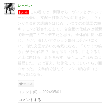
いっぺい
この巻では、開幕から、ヴィンとケルシャ
ネタバレ
ーが出会い、支配王打倒のために動き出し、ヴィ
ンが合金術の訓練をはじめ、かつての盗賊団の頭
キャモンが殺されるまで。 合金術の仕組みは斬新
で唯一無二のアイデアだと思う。 全体的に良い感
じ。 ただ、激しいアクション部分は分かりにく
い。 似た文面が多いのも気になる。『くつくつ笑
う』がその代表で、眉を吊り上げる、目をぐるり
と上に向ける、鼻を鳴らす、等々……これらには
辟易した。 とは言え、映像化してほしいくらい面
白かった。 文学的ではなく、マンガ的な面白さ。
先も気になる。
ナイス
コメント(0)
2024/05/01