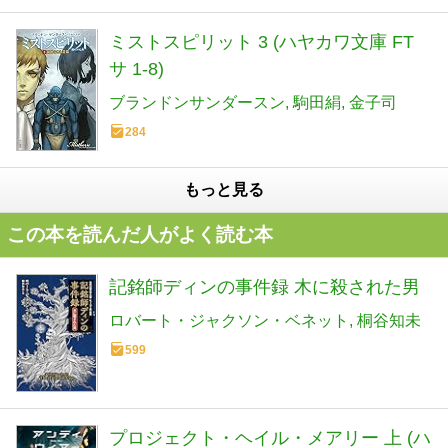
ミストスピリット 3 (ハヤカワ文庫 FT
サ 1-8)
ブランドンサンダースン
駒田絹
金子司
284
もっと見る
この本を読んだ人がよく読む本
記銘師ディンの事件録 木に殺された男
ロバート・ジャクソン・ベネット
桐谷知未
599
プロジェクト・ヘイル・メアリー 上 (ハ