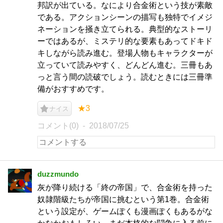
邦訳が出ている。なにより合金術という技が素敵
である。アクションシーンの描写も独特でイメジ
ネーションを掻き立てられる。典型的なストーリ
ーではあるが、ミステリ的な要素もあってドキド
キしながら読み進む。登場人物もキャラクターが
立っていて読みやすく、どんどん進む。三冊もあ
っと言う間の読破でしょう。読むときには三冊準
備がおすすめです。
★3
ナイス
コメント(0)
2018/07/25
duzzmundo
灰が降り続ける「終の帝国」で、合金術を持った
奴隷階級たちが帝国に挑むという第1巻。合金術
という設定が、ゲームぽくも漫画ぽくもあるがな