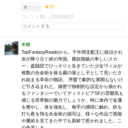
★20
ナイス
コメント(0)
2020/08/23
冬猫
TopFantasyReadsから。千年間支配王に統治され
灰が降り注ぐ終の帝国。農奴階級の卑しいスカ
ー、盗賊団でひっそりと生きていた少女ヴィルが
複数の合金術を操る霧の落とし子として見いださ
れ始まる革命の物語。 序盤で劇的な展開もないけ
ど引き込まれた。緻密で独創的な設定から描かれ
るファンタジーでいてディストピアSFの雰囲気も
感じる世界観の魅力でしょうか。特に体内で金属
を燃やし、体を強化し、相手の感情に触れ、鉄を
打ち夜を翔る合金術の描写は、様々な作品で異能
や魔術を見てきた中でも新鮮で惹かれました。こ
の先楽しみ