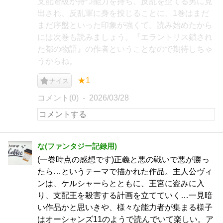
支配階級が持つ能力を持ち、反乱を企てる男に見
出され、反乱軍に身を投じることに。1巻はまだ
まだ序盤といった印象が強くて。読み始めたから
には次巻も読みましょう。『エラントリス鎖され
た都の物語』の作者ということなので期待しちゃ
うからね。
★1
ナイス
コメント(0)
2026/03/28
な(ファンタジー記録用)
(一巻時点の感想です)正義と悪の戦いで悪が勝っ
たら…というテーマで描かれた作品。主人公ヴィ
ンは、ケルシャーらとともに、王宮に盗みに入
り、支配王を殺害する計画を立てていく…一見暗
い作品かと思いきや、様々な能力者が集まる様子
はオーシャンズ11のようで読んでいて楽しい。ア