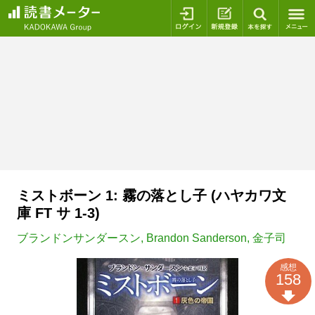
ログイン
新規登録
本を探
ミストボーン 1: 霧の落とし子 (ハヤカワ文
庫 FT サ 1-3)
ブランドンサンダースン
,
Brandon Sanderson
,
金子司
感想
158