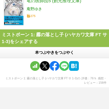
竜の医師団5 (創元推理文庫)
庵野ゆき
275
ミストボーン 1: 霧の落とし子 (ハヤカワ文庫 FT サ
1-3)をシェアする
本つぶやきをつぶやく
ミストボーン 1: 霧の落とし子 (ハヤカワ文庫 FT サ 1-3)
の
評価
76
％
感想・
レビュー
158
件