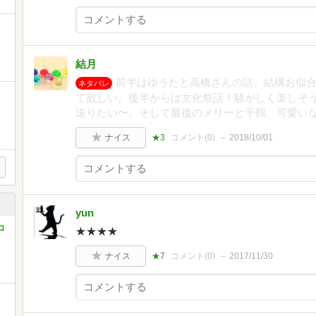
結月
前半はゆうたと高橋さんの話。結構お似
ネタバレ
て欲しい。後半からは文化祭話！騒がしく楽しそ
送りたい〜。そして最後のメリーと千鶴。可愛い
ナイス
★3
コメント(
0
)
2018/10/01
yun
コ
★★★★
ナイス
★7
コメント(
0
)
2017/11/30