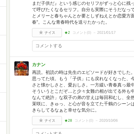
まだ子供だ』という感じのセリフがずっと心に残
て呼びたくなるセリフ。自分も実際にそうだなっ
とメリーと春ちゃんとか要としずねえとか恋愛方面
春”。こんな青春時代を送りたかった。
ナイス
★2
コメント(
0
)
2021/01/17
カナン
再読。初読の時は先生のエピソードが好きでした
思ってた頃。もう「子供」にも戻れなくなった、
さと懐かしさと、愛おしさ。一方緩い青春真っ最
そういうとこだぞ…と少々女難の相が出てる外も
なんて絶許」な双子の弟の甘えは毎回和むし、全
茉咲に、きゅっ、と心が音を立てた千鶴のシーン
きらしてるなぁと幸せな気分に。
ナイス
★28
コメント(
0
)
2020/10/06