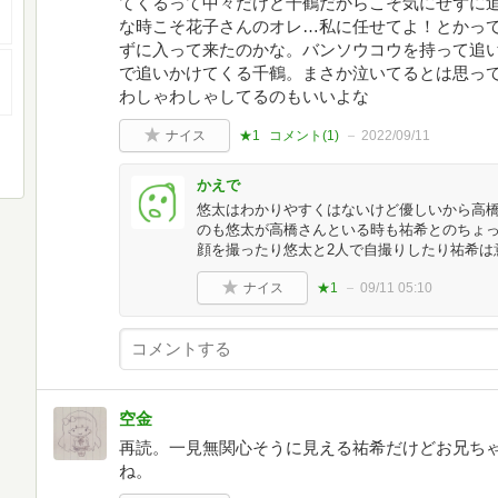
てくるって中々だけど千鶴だからこそ気にせずに
な時こそ花子さんのオレ…私に任せてよ！とかっ
ずに入って来たのかな。バンソウコウを持って追
で追いかけてくる千鶴。まさか泣いてるとは思っ
わしゃわしゃしてるのもいいよな
ナイス
★1
コメント(
1
)
2022/09/11
かえで
悠太はわかりやすくはないけど優しいから高
のも悠太が高橋さんといる時も祐希とのちょ
顔を撮ったり悠太と2人で自撮りしたり祐希は
ナイス
★1
09/11 05:10
空金
再読。一見無関心そうに見える祐希だけどお兄ち
ね。