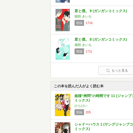
君と僕。 9 (ガンガンコミックス)
堀田 きいち
登録
1716
君と僕。 8 (ガンガンコミックス)
堀田 きいち
登録
1711
もっと見る
この本を読んだ人がよく読む本
姫様“拷問”の時間です 11 (ジャンプ
ミックス)
ひらけい
登録
205
シャドーハウス 1 (ヤングジャンプコ
ミックス)