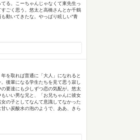
ってる。こーちゃんじゃなくて東先生っ
てすごく思う。悠太と高橋さんとか千鶴
も動いてきたな。やっぱり眩しい“青
。年を取れば普通に「大人」になれると
今。後輩になる学生たちを見て思う寂し
中の要達にも少しずつ恋の気配が。悠太
中もいい男な兄と、「お兄ちゃんに彼女
然女の子としてなんて意識してなかった
は甘い炭酸水の泡のようで、ああ、きら