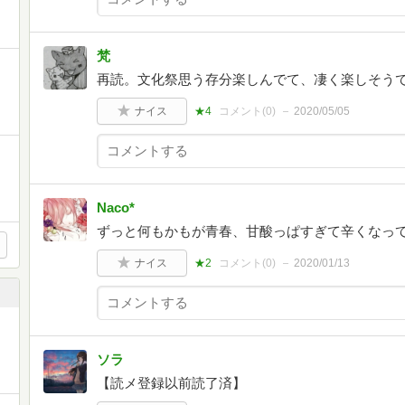
梵
再読。文化祭思う存分楽しんでて、凄く楽しそう
ナイス
★4
コメント(
0
)
2020/05/05
Naco*
ずっと何もかもが青春、甘酸っぱすぎて辛くなっ
ナイス
★2
コメント(
0
)
2020/01/13
ソラ
【読メ登録以前読了済】