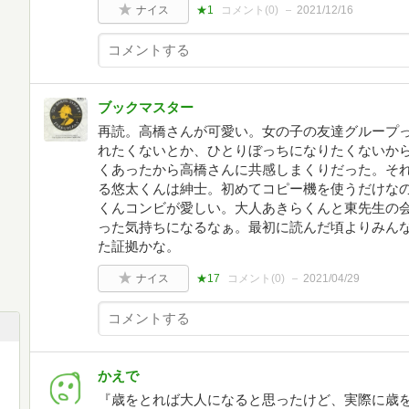
ナイス
★1
コメント(
0
)
2021/12/16
ブックマスター
再読。高橋さんが可愛い。女の子の友達グループ
れたくないとか、ひとりぼっちになりたくないか
くあったから高橋さんに共感しまくりだった。そ
る悠太くんは紳士。初めてコピー機を使うだけな
くんコンビが愛しい。大人あきらくんと東先生の
った気持ちになるなぁ。最初に読んだ頃よりみん
た証拠かな。
ナイス
★17
コメント(
0
)
2021/04/29
かえで
『歳をとれば大人になると思ったけど、実際に歳