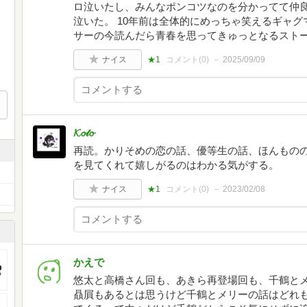
ロ泣いたし、みんなポンコツなのを分かってて仲
泣いた。 10年前は全体的にめっちゃ笑えるギャ
サーの今読んだら青春を思ってきゅっとなるスト
ナイス
★1
コメント(
0
)
2025/09/09
𝓚𝓸𝓉𝓸
再読。かりそめの恋の話、優等生の話、ほんもの
を見てくれて嬉しがるのはわかる気がする。
ナイス
★1
コメント(
0
)
2023/02/08
かえで
悠太と高橋さん回も、あきら再登場回も、千鶴と
贔屓もあるとは思うけど千鶴とメリーの話はどれ