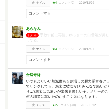
ナイス
★4
コメント(
0
)
2019/12/29
あらなみ
手放す前に再読。ゆっきーの白雪姫が美
ネタバレ
してる。
ナイス
★3
コメント(
0
)
2018/12/21
合縁奇縁
いつもよりいい加減度も５割増しの脱力系青春グ
てリンクしてる。悠太に彼女が!とみんなで騒いだ
り…?悠太は気遣いが出来る優しい子。メリーのこ
何の職業に就いたのかすごく気になります。
ナイス
★27
コメント(
0
)
2018/11/12