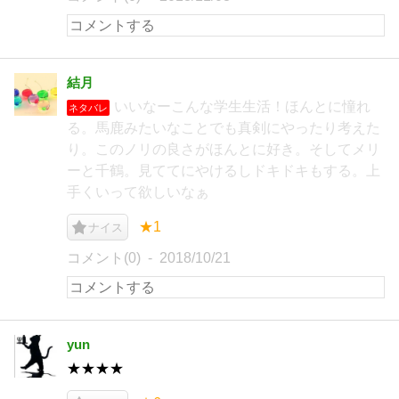
結月
いいなーこんな学生生活！ほんとに憧れ
ネタバレ
る。馬鹿みたいなことでも真剣にやったり考えた
り。このノリの良さがほんとに好き。そしてメリ
ーと千鶴。見ててにやけるしドキドキもする。上
手くいって欲しいなぁ
★1
ナイス
コメント(0)
2018/10/21
yun
★★★★