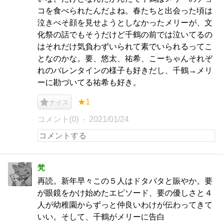
コを食べられたんだよね。春たちと出会った頃は
泣きべそ顔を見せようとしなかったメリーが、文
化祭の話でもそうだけど千鶴の前では泣いてるの
はそれだけ気負わずいられて素でいられるってこ
となのかな。要、悠太、祐希、こーちゃんそれぞ
れのバレンタインの様子も好きだし、千鶴→メリ
ーに勘づいてる祐希も好き。
★1
ナイス
コメント(0)
2021/01/24
梵
再読。新年早々この５人はドタバタと賑やか。要
が眼鏡をかけ始めたエピソード、要の優しさと４
人が幼稚園からずっと仲良いわけが伝わってきて
いい。そして、千鶴がメリーに告白