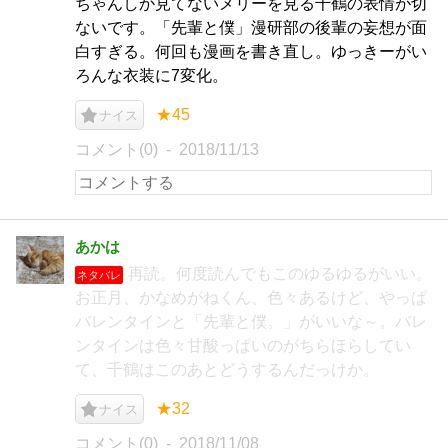
ちゃんしか見てないメリーを見る千鶴の表情が切
ないです。「先輩と僕」漫研部の後輩の妄想が面
白すぎる。何回も漫画を書き直し。ゆっきーがい
ろんな衣装に7変化。
★45
ナイス
コメント(0)
2018/11/13
あかは
再読。何度読んでもこのゆるゆるがいい。
ネタバレ
お正月、かなめがねくん、色々あるけど、やっぱ
バレンタインと「先輩と僕。」がいいな～。バレ
ンタインは色々甘酸っぱいのがちらほらしてい
て、千鶴はこのあとどうするんだっけか。
★32
ナイス
コメント(0)
2018/11/08