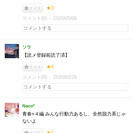
★3
ナイス
コメント(0)
2020/05/06
ソラ
【読メ登録前読了済】
★4
ナイス
コメント(0)
2020/02/16
Naco*
青春×４編 みんな行動力あるし、全然脱力系じゃ
ないよ
★1
ナイス