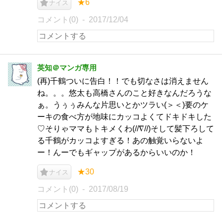
★6
ナイス
コメント(0)
2017/12/04
英知＠マンガ専用
(再)千鶴ついに告白！！でも切なさは消えません
ね。。。悠太も高橋さんのこと好きなんだろうな
ぁ。うぅぅみんな片思いとかツラい(＞＜)要のケ
ーキの食べ方が地味にカッコよくてドキドキした
♡そりゃママもトキメくわ(//∇//)そして髪下ろして
る千鶴がカッコよすぎる！あの触覚いらないよ
ー！んーでもギャップがあるからいいのか！
★30
ナイス
コメント(0)
2017/08/19