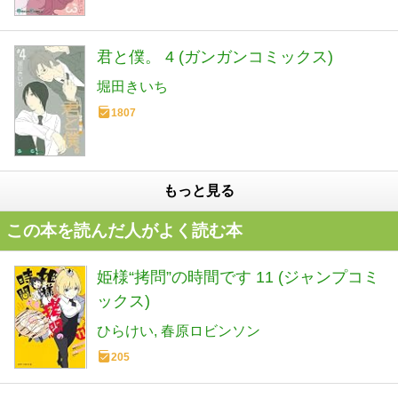
君と僕。 4 (ガンガンコミックス)
堀田きいち
1807
もっと見る
この本を読んだ人がよく読む本
姫様“拷問”の時間です 11 (ジャンプコミ
ックス)
ひらけい
春原ロビンソン
205