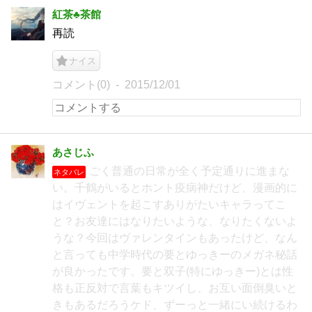
紅茶♣︎茶館
再読
ナイス
コメント(0)
2015/12/01
あさじふ
ごく普通の日常が全く予定通りに進まな
ネタバレ
い。千鶴がいるとホント疫病神だけど、漫画的に
はイヴェントを起こすありがたいキャラってこ
と？お友達にはなりたいような、なりたくないよ
うな？今回はヴァレンタインもあったけど、なん
と言っても中学時代の要とゆっきーのメガネ秘話
が良かったです。要と双子(特にゆっきー)とは性
格も正反対で言葉もキツイし、お互い面倒臭いと
きもあるだろうケド、ずーっと一緒にい続けるわ