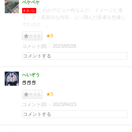
ペケペケ
これがデビュー作なんだ。イメージと違
ネタバレ
う。クソ真面目な内容。ぶっ飛んだ医者を想像し
てたけど、、。
★6
ナイス
コメント(0)
2023/05/26
へいぞう
📕📕📕
★5
ナイス
コメント(0)
2023/04/23