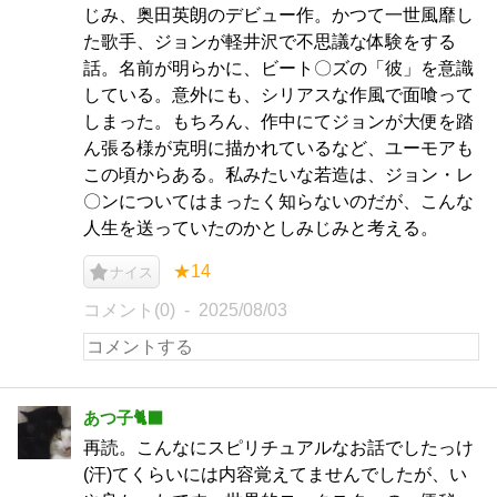
じみ、奥田英朗のデビュー作。かつて一世風靡し
た歌手、ジョンが軽井沢で不思議な体験をする
話。名前が明らかに、ビート〇ズの「彼」を意識
している。意外にも、シリアスな作風で面喰って
しまった。もちろん、作中にてジョンが大便を踏
ん張る様が克明に描かれているなど、ユーモアも
この頃からある。私みたいな若造は、ジョン・レ
〇ンについてはまったく知らないのだが、こんな
人生を送っていたのかとしみじみと考える。
★14
ナイス
コメント(0)
2025/08/03
あつ子🐈‍⬛
再読。こんなにスピリチュアルなお話でしたっけ
(汗)てくらいには内容覚えてませんでしたが、い