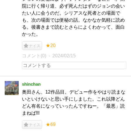
院に行く帰り道、必ず死んだはずのジョンの会い
たい人に会うのだ。シリアスな死者との場面で
も、次の場面では便秘の話。なかなか気軽に読め
る。後書きまで読むとさらによくわかって、面白
かった。
★20
ナイス
コメント(0)
2024/02/15
shinchan
奥田さん、12作品目。デビュー作をやはり読まな
いといけないと思い手にしました。これ以降どん
どん有名になっていったんですねー。「最悪」読
まねば!!!
★69
ナイス