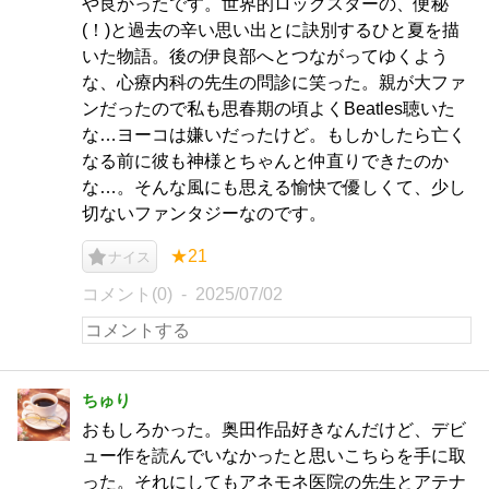
や良かったです。世界的ロックスターの、便秘
(！)と過去の辛い思い出とに訣別するひと夏を描
いた物語。後の伊良部へとつながってゆくよう
な、心療内科の先生の問診に笑った。親が大ファ
ンだったので私も思春期の頃よくBeatles聴いた
な…ヨーコは嫌いだったけど。もしかしたら亡く
なる前に彼も神様とちゃんと仲直りできたのか
な…。そんな風にも思える愉快で優しくて、少し
切ないファンタジーなのです。
★21
ナイス
コメント(0)
2025/07/02
ちゅり
おもしろかった。奥田作品好きなんだけど、デビ
ュー作を読んでいなかったと思いこちらを手に取
った。それにしてもアネモネ医院の先生とアテナ