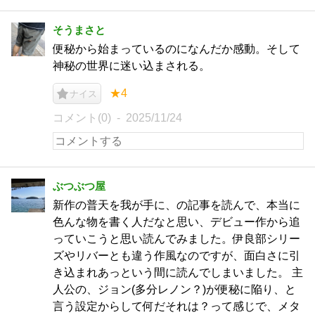
そうまさと
便秘から始まっているのになんだか感動。そして
神秘の世界に迷い込まされる。
★4
ナイス
コメント(0)
2025/11/24
ぶつぶつ屋
新作の普天を我が手に、の記事を読んで、本当に
色んな物を書く人だなと思い、デビュー作から追
っていこうと思い読んでみました。伊良部シリー
ズやリバーとも違う作風なのですが、面白さに引
き込まれあっという間に読んでしまいました。 主
人公の、ジョン(多分レノン？)が便秘に陥り、と
言う設定からして何だそれは？って感じで、メタ