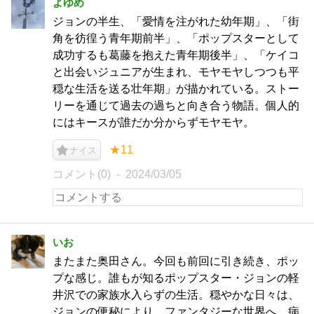
よゆめ
ジョンの半生、「愛情を注がれた幼年期」、「街
角を彷徨う青年期前半」、「ポップスターとして
成功するも葛藤を抱えた青年期後半」、「ケイコ
と出会いジュニアが生まれ、モヤモヤしつつも平
穏な生活を送る壮年期」が描かれている。ストー
リーを通じて過去の過ちと向き合う物語。個人的
にはキースが誰だか分からずモヤモヤ。
★11
ナイス
コメント(0)
2024/03/05
いお
またまた奥田さん。今回も前回に引き続き、ポッ
プな感じ。誰もが知るポップスター・ジョンの軽
井沢での家族水入らずの生活。穏やかな日々は、
ジョンの便秘により、ファンタジーな世界へ。病