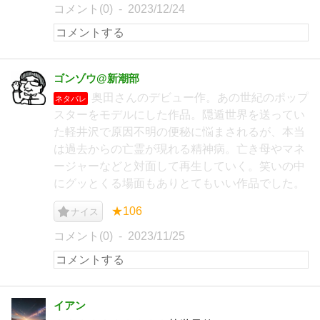
コメント(0)
2023/12/24
ゴンゾウ@新潮部
奥田さんのデビュー作。あの世紀のポップ
ネタバレ
スターをモデルにした作品。隠遁世界を送ってい
た軽井沢で原因不明の便秘に悩まされるが、本当
は過去からの亡霊が現れる精神病。亡き母やマネ
ージャーなどと対面して再生していく。笑いの中
にグッとくる場面もありとてもいい作品でした。
★106
ナイス
コメント(0)
2023/11/25
イアン