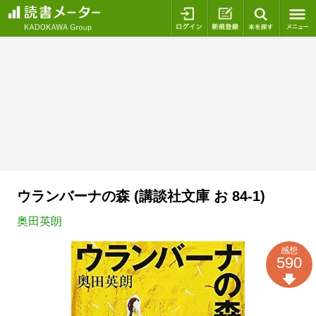
ログイン
新規登録
本を探
ウランバーナの森 (講談社文庫 お 84-1)
奥田英朗
感想
590