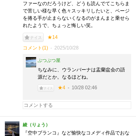
ファーなのだろうけど、どうも読んでてこちらま
で苦しい様な早く色々スッキリしたいと、ページ
を捲る手が止まらないくなるのがまんまと乗せら
れたようで、ちょっと悔しい笑。
★14
ナイス
コメント(1)
2025/10/28
ぶつぶつ屋
ちなみに、ウランバーナは盂蘭盆会の語
源だとか。なるほどね。
★4
10/28 02:46
ナイス
綾（りょう）
『空中ブランコ』など愉快なコメディ作品でおな