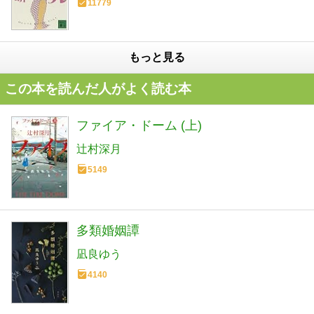
11779
もっと見る
この本を読んだ人がよく読む本
ファイア・ドーム (上)
辻村深月
5149
多類婚姻譚
凪良ゆう
4140