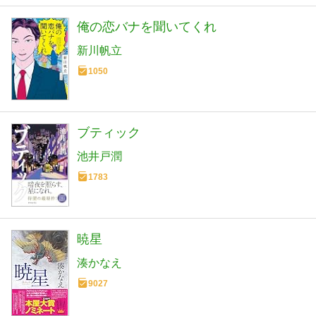
俺の恋バナを聞いてくれ
新川帆立
1050
ブティック
池井戸潤
1783
暁星
湊かなえ
9027