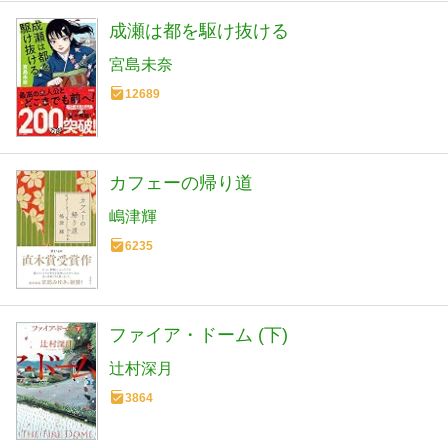
成瀬は都を駆け抜ける
宮島未奈
12689
カフェーの帰り道
嶋津輝
6235
ファイア・ドーム (下)
辻村深月
3864