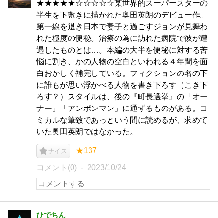
★★★★★☆☆☆☆☆某世界的スーパースターの
半生を下敷きに描かれた奥田英朗のデビュー作。
第一線を退き日本で妻子と過ごすジョンが見舞わ
れた極度の便秘。治療の為に訪れた病院で彼が遭
遇したものとは…。本編の大半を便秘に対する苦
悩に割き、かの人物の空白といわれる４年間を面
白おかしく補完している。フィクションの名の下
に誰もが思い浮かべる人物を書き下ろす（こき下
ろす？）スタイルは、後の『町長選挙』の「オー
ナー」「アンポンマン」に通ずるものがある。コ
ミカルな筆致であっという間に読めるが、求めて
いた奥田英朗ではなかった。
★137
ナイス
コメント(0)
2023/10/24
ひでちん