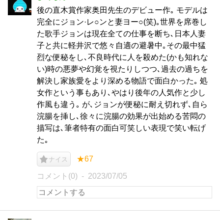
後の直木賞作家奥田先生のデビュー作｡ モデルは
完全にジョン·レ○ンと妻ヨー○(笑)｡世界を席巻し
た歌手ジョンは現在全ての仕事を断ち､日本人妻
子と共に軽井沢で悠々自適の避暑中｡その最中猛
烈な便秘をし､不良時代に人を殺めた(かも知れな
い)時の悪夢や幻覚を視たりしつつ､過去の過ちを
解決し家族愛をより深める物語で面白かった｡ 処
女作という事もあり､やはり後年の人気作と少し
作風も違う｡ が､ジョンが便秘に耐え切れず､自ら
浣腸を挿し､徐々に浣腸の効果が出始める苦悶の
描写は､筆者特有の面白可笑しい表現で笑い転げ
た｡
★67
ナイス
コメント(0)
2023/07/05