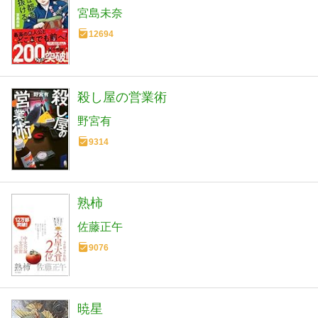
宮島未奈
12694
殺し屋の営業術
野宮有
9314
熟柿
佐藤正午
9076
暁星