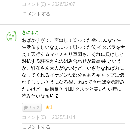
コメント(0)
2026/02/07
きにょこ
おばかすぎて、声出して笑ってた😂 こんな学生
生活羨ましいなぁ…って思ってた笑 イタズラを考
えて実行するママチャリ軍団も、それに負けじと
対抗する駐在さんの組み合わせが最高😂 という
か、駐在さん大人がないけど、いざとなれば力に
なってくれるイケメンな部分もあるギャップに惚
れてしまいそうになる😂これはできれば全巻読み
たいけど、結構長そう🤷‍♀️ クスッと笑いたい時に
読みたいなぁ🫶🏻
★1
ナイス
コメント(0)
2025/11/14