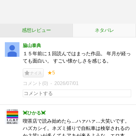
感想レビュー
ネタバレ
脇山泰典
１５年前に１回読んではまった作品。 年月が経っ
ても面白い。 すごい懐かしさを感じる。
★5
ナイス
コメント(0)
2026/07/01
︎💓ひかる💓
喫茶店で読み始めたら…ハァハァ…大笑いです。
ハズカシイ。ネズミ捕りで自転車は検挙されるの
か？笑いが多くてもアキが来るような…エロ本