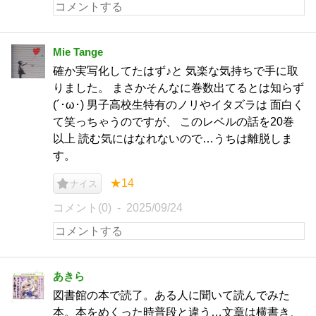
Mie Tange
確か実写化してたはず♪と 気楽な気持ちで手に取
りました。 まさかそんなに巻数出てるとは知らず
(´･ω･) 男子高校生特有のノリやイタズラは 面白く
て笑っちゃうのですが、 このレベルの話を20巻
以上 読む気にはなれないので…うちは離脱しま
す。
★14
ナイス
コメント(0)
2025/09/24
あきら
図書館の本で読了。ある人に聞いて読んでみた
本。本をめくった時普段と違う…文章は横書き、