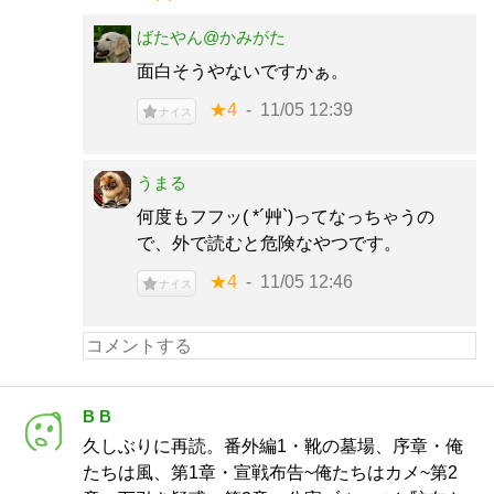
ばたやん@かみがた
面白そうやないですかぁ。
★4
11/05 12:39
ナイス
うまる
何度もフフッ( *´艸`)ってなっちゃうの
で、外で読むと危険なやつです。
★4
11/05 12:46
ナイス
B B
久しぶりに再読。番外編1・靴の墓場、序章・俺
たちは風、第1章・宣戦布告~俺たちはカメ~第2