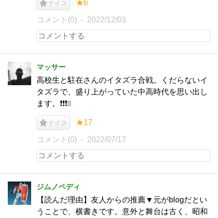
★6
ナイス
コメント(0)
2022/12/03
マッサー
高校生と駐在さんのイタズラ合戦。くだらないイ
タズラで、盛り上がっていた中高時代を思い出し
ます。❗️❗️❗️❕❕
★17
ナイス
コメント(0)
2022/07/17
ジムノペディ
【読んだ理由】友人からの推薦▼元がblogだとい
うことで、横書きです。意外と舞台は古く、昭和