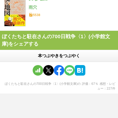
雨穴
5538
ぼくたちと駐在さんの700日戦争〈1〉(小学館文
庫)をシェアする
本つぶやきをつぶやく
ぼくたちと駐在さんの700日戦争〈1〉(小学館文庫)
の
評価
67
％
感想・レビ
ュー
227
件