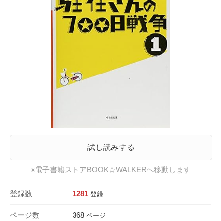
試し読みする
※電子書籍ストアBOOK☆WALKERへ移動します
登録数
1281
登録
ページ数
368
ページ