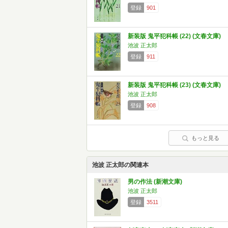
登録
901
新装版 鬼平犯科帳 (22) (文春文庫)
池波 正太郎
登録
911
新装版 鬼平犯科帳 (23) (文春文庫)
池波 正太郎
登録
908
もっと見る
池波 正太郎の関連本
男の作法 (新潮文庫)
池波 正太郎
登録
3511