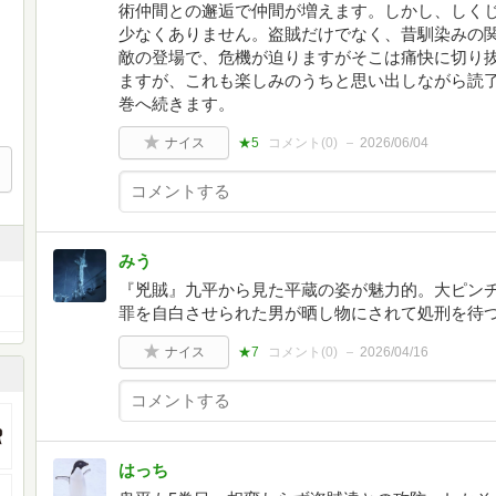
術仲間との邂逅で仲間が増えます。しかし、しく
少なくありません。盗賊だけでなく、昔馴染みの
敵の登場で、危機が迫りますがそこは痛快に切り
ますが、これも楽しみのうちと思い出しながら読
巻へ続きます。
ナイス
★5
コメント(
0
)
2026/06/04
みう
『兇賊』九平から見た平蔵の姿が魅力的。大ピン
罪を自白させられた男が晒し物にされて処刑を待
ナイス
★7
コメント(
0
)
2026/04/16
はっち