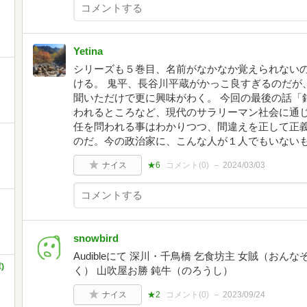
Yetina
シリーズも５巻目、名前がなかなか覚えられない
ける。 鬼平、長谷川平蔵がかっこ良すぎるのだが
聞いただけで更に興味がわく。 今回の最後の話「
われるところなど、現代のサラリーマン社会に通
任を問われる事はわかりつつ、間違えを正して正
のだ。今の政治家に、こんな人が１人でもいない
ナイス
★6
コメント(
0
)
2024/03/03
snowbird
Audibleにて 深川・千鳥橋 乞食坊主 女賊（おん
)
く） 山吹屋お勝 鈍牛（のろうし）
ナイス
★2
コメント(
0
)
2023/09/24