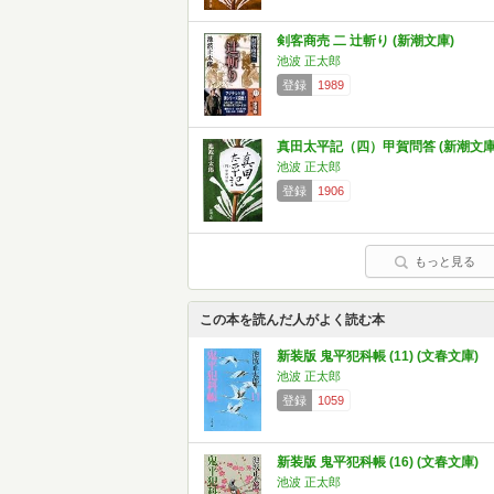
剣客商売 二 辻斬り (新潮文庫)
池波 正太郎
登録
1989
真田太平記（四）甲賀問答 (新潮文庫
池波 正太郎
登録
1906
もっと見る
この本を読んだ人がよく読む本
新装版 鬼平犯科帳 (11) (文春文庫)
池波 正太郎
登録
1059
新装版 鬼平犯科帳 (16) (文春文庫)
池波 正太郎