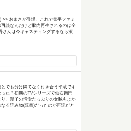
-56) >> おまさが登場、これで鬼平ファミ
の再読なんだけど脳内再生されるのは全
忠吾さんは今キャスティングするなら濱
誰とでも分け隔てなく付き合う平蔵です
った？初期のTVシリーズで仙右衛門
たり。親子の情愛たっぷりの女賊もよか
なる読み物(読書)だったのが再読だと