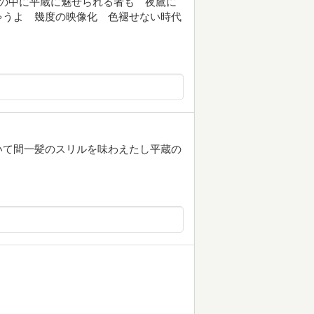
の中に平蔵に魅せられる者も 夜鷹に
ゃうよ 幾度の映像化 色褪せない時代
いて間一髪のスリルを味わえたし平蔵の