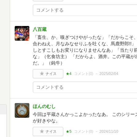
八百蔵
「畜生、か、嗅ぎつけやがったな」「だからこそ
合わねえ、月なみなせりふを吐くな、馬鹿野郎!!
しとすこしもお変りになりませんなあ」「当たり
な」（乞食坊主） 「だからよ、酒井。この平蔵が
だ。」（鈍牛）
ナイス
★4
コメント(
0
)
2025/02/04
ほんのむし
今回は平蔵さんかっこよかったなあ。 このシリー
が好きやな。
ナイス
★5
コメント(
0
)
2024/11/10