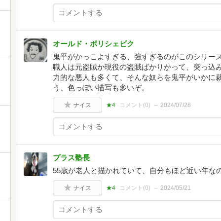
オールド・ボリシェビク
鬼平がかっこよすぎる、強すぎるのがこのシリー
職人は元盗賊か現役の盗賊ばかりかって、突っ込
力的な悪人も多くて、そんな奴らを鬼平がいかに
う、色っぽい描写も多いぞ。
ナイス
★4
コメント(
0
)
2024/07/28
プラス塾長
55歳が老人と描かれていて、自分もほど近い年な
ナイス
★4
コメント(
0
)
2024/05/21