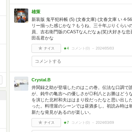
雄策
新装版 鬼平犯科帳 (5) (文春文庫) (文春文庫 い 4
リー揃った感じかな？もうね、三十年ぶりくらい
員、吉右衛門版のCASTなんだなぁ(笑)大好きな
田岳君かな
ナイス
★4
コメント(
0
)
2024/05/03
Crystal.B
井関録之助が登場したのはこの巻。伝法な口調で
が、鈍牛の亀吉への優しさが◎利八とお勝はどうな
を演じた北村和夫ははまり役だったなと思い出し
った。料理屋のシーンでは昼酒多し。初読み時は単
新たな発見があるのが楽しい。
ナイス
★7
コメント(
0
)
2024/03/09