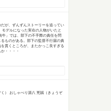
のだが、ずんずんストーリーを追ってい
、モデルになった実在の人物がいたと
鈍牛」では、部下の不手際の責任を問
じるものがある。部下の監督不行届の責
義を貫くところが、またかっこ良すぎる
もか・・・・
なぞく） おしゃべり源八 兇賊（きょうぞ