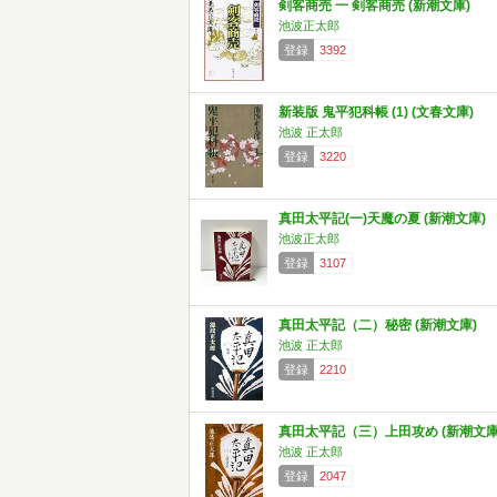
剣客商売 一 剣客商売 (新潮文庫)
池波正太郎
登録
3392
新装版 鬼平犯科帳 (1) (文春文庫)
池波 正太郎
登録
3220
真田太平記(一)天魔の夏 (新潮文庫)
池波正太郎
登録
3107
真田太平記（二）秘密 (新潮文庫)
池波 正太郎
登録
2210
真田太平記（三）上田攻め (新潮文庫
池波 正太郎
登録
2047