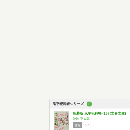
鬼平犯科帳シリーズ
8
新装版 鬼平犯科帳 (16) (文春文庫)
池波 正太郎
登録
957