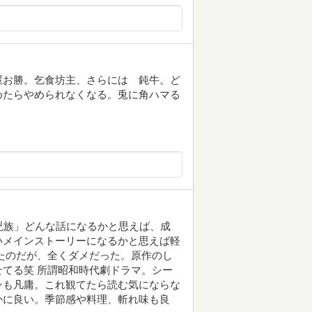
屋お勝。乞食坊主、さらには 鈍牛。ど
めたらやめられなくなる。兎に角ハマる
兇族」どんな話になるかと思えば、成
いメインストーリーになるかと思えば軽
たのだが、全くダメだった。原作のし
てる笑 所謂昭和時代劇ドラマ。シー
ンも凡庸。これ観てたら読む気にならな
かに良い。季節感や料理、斬れ味も良