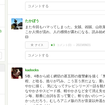
たかぼう
また今回もハマってしまった。女賊、凶賊、山吹
)
こか人情が流れ、人の感情が露わになる。読み始
🐹
ナイス
★3
コメント(
0
)
2023/09/21
kadocks
5巻。4巻から続く網切の甚五郎の復讐劇を描く「
程、と唸る。捻りが巧み。こう言う所だよな。重
やかに描く。 気になってテレビシリーズ一話を観
なやかさやスピード感、軽やかさなど全て消え失せ
ン毎、順番に台詞を言って繋ぐ。斬り合いのシー
かっただろう。むしろアニメ版の方が音楽以外遥