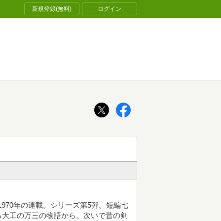
新規登録(無料)
ログイン
ら1970年の連載。シリーズ第5弾。短編七
る大工の万三の物語から。次いで昔の剣