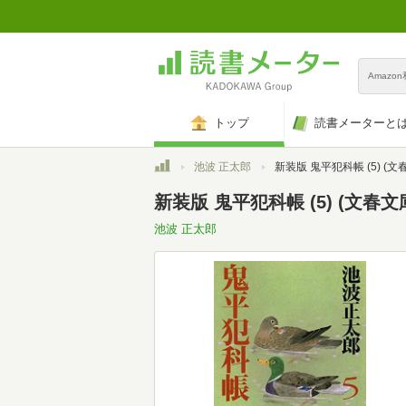
Amazo
トップ
読書メーターと
トップ
池波 正太郎
新装版 鬼平犯科帳 (5) (文
新装版 鬼平犯科帳 (5) (文春文
池波 正太郎