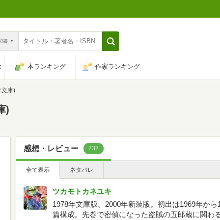
n和書
は
本ランキング
作家ランキング
春文庫)
庫)
感想・レビュー
232
全て表示
ネタバレ
ツカモトカネユキ
1978年文庫版。2000年新装版。初出は1969年か
篇構成。先巻で密偵になった盗賊の五郎蔵に関わ