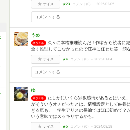
ナイス
★23
コメント(
0
)
2025/02/05
うめ
文
久々に本格推理読んだ！作者から読者に
ネタバレ
全く推理してこなかったので江神に任せた笑 頑
ナイス
★4
コメント(
0
)
2025/01/04
理
ゆ
本
たしかにいくら宗教感情があるとはいえ
ネタバレ
がそういうオチだったとは。情報設定として納得
ぎる気も。 学生アリスの長編ではほぼ初めて？
いう意味ではスッキリするかも。
)
ナイス
★5
コメント(
0
)
2024/08/18