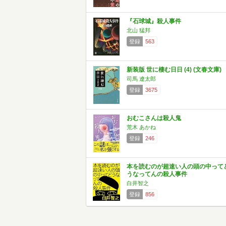
『石球城』殺人事件
北山 猛邦
登録
563
新装版 世に棲む日日 (4) (文春文庫)
司馬 遼太郎
登録
3675
おむこさんは殺人鬼
荒木 あかね
登録
246
本を読むのが超速い人の頭の中って
うなってんの殺人事件
白井智之
登録
856