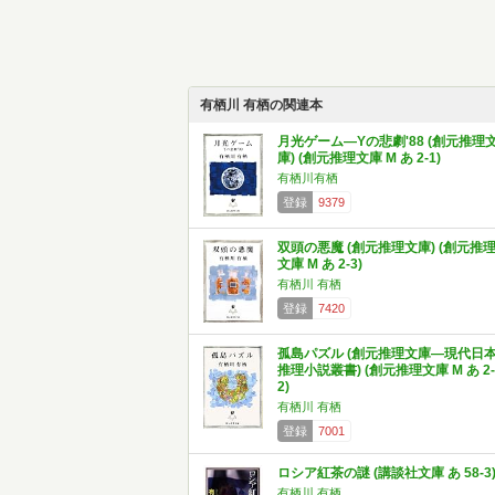
有栖川 有栖の関連本
月光ゲーム―Yの悲劇'88 (創元推理
庫) (創元推理文庫 M あ 2-1)
有栖川有栖
登録
9379
双頭の悪魔 (創元推理文庫) (創元推
文庫 M あ 2-3)
有栖川 有栖
登録
7420
孤島パズル (創元推理文庫―現代日
推理小説叢書) (創元推理文庫 M あ 2-
2)
有栖川 有栖
登録
7001
ロシア紅茶の謎 (講談社文庫 あ 58-3
有栖川 有栖