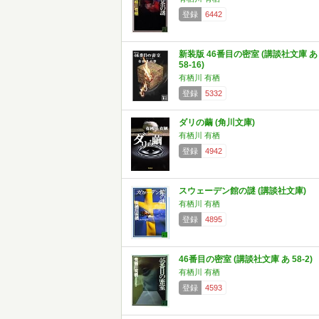
登録
6442
新装版 46番目の密室 (講談社文庫 あ
58-16)
有栖川 有栖
登録
5332
ダリの繭 (角川文庫)
有栖川 有栖
登録
4942
スウェーデン館の謎 (講談社文庫)
有栖川 有栖
登録
4895
46番目の密室 (講談社文庫 あ 58-2)
有栖川 有栖
登録
4593