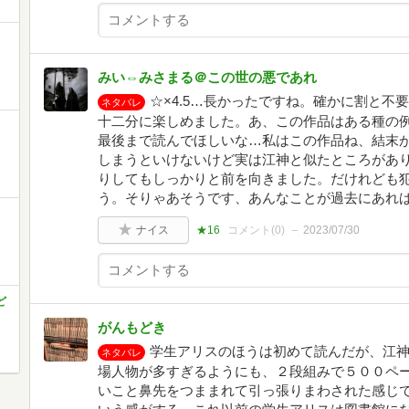
みい⇔みさまる＠この世の悪であれ
☆×4.5…長かったですね。確かに割と不
ネタバレ
十二分に楽しめました。あ、この作品はある種の
最後まで読んでほしいな…私はこの作品ね、結末
しまうといけないけど実は江神と似たところがあ
りしてもしっかりと前を向きました。だけれども
う。そりゃあそうです、あんなことが過去にあれ
ナイス
★16
コメント(
0
)
2023/07/30
ど
がんもどき
学生アリスのほうは初めて読んだが、江
ネタバレ
場人物が多すぎるようにも、２段組みで５００ペ
いこと鼻先をつままれて引っ張りまわされた感じ