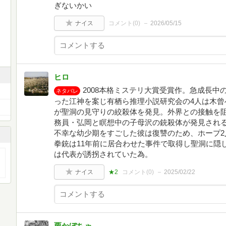
ぎないかい
ナイス
コメント(
0
)
2026/05/15
ヒロ
2008本格ミステリ大賞受賞作。急成長中
ネタバレ
った江神を案じ有栖ら推理小説研究会の4人は木曾
が聖洞の見守りの絞殺体を発見。外界との接触を
務員・弘岡と瞑想中の子母沢の銃殺体が発見され
不幸な幼少期をすごした彼は復讐のため、ホープ2
拳銃は11年前に居合わせた事件で取得し聖洞に隠
は代表が誘拐されていた為。
ナイス
★2
コメント(
0
)
2025/02/22
栗かぼちゃ