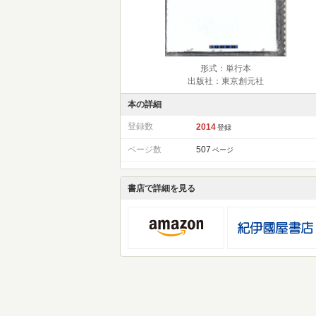
形式：単行本
出版社：東京創元社
本の詳細
登録数
2014
登録
ページ数
507
ページ
書店で詳細を見る