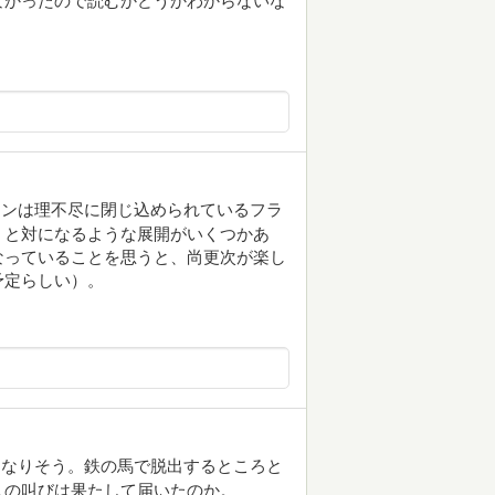
なかったので読むかどうかわからないな
ーンは理不尽に閉じ込められているフラ
』と対になるような展開がいくつかあ
なっていることを思うと、尚更次が楽し
予定らしい）。
になりそう。鉄の馬で脱出するところと
人の叫びは果たして届いたのか。