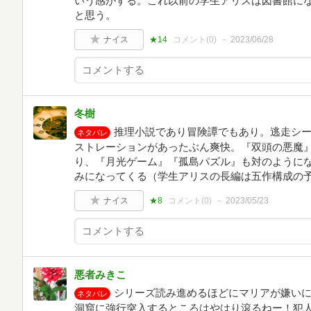
いう感がする。これ以前の学生アリスは図書館に
と思う。
ナイス
★14
コメント(
0
)
2023/06/28
冬樹
推理小説であり冒険譚でもあり。逃走シ
ネタバレ
ストレーションがあったぶん爽快。『双頭の悪魔
り、『月光ゲーム』『孤島パズル』も対のように
みになってくる（学生アリスの長編は五作構成の
ナイス
★8
コメント(
0
)
2023/05/23
悪者みきこ
シリーズ読み進めるほどにマリアが嫌い
ネタバレ
洞窟に強行突入するところはやはり滾るねー！犯