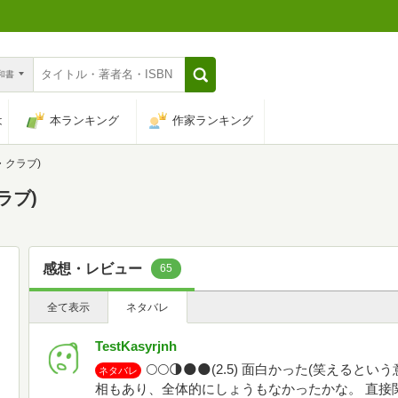
n和書
は
本ランキング
作家ランキング
・クラブ)
ラブ)
感想・レビュー
65
全て表示
ネタバレ
TestKasyrjnh
🌕️🌕️🌗🌑🌑(2.5) 面白かった(笑
ネタバレ
相もあり、全体的にしょうもなかったかな。 直接