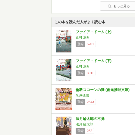
もっと見る
この本を読んだ人がよく読む本
ファイア・ドーム (上)
辻村 深月
登録
5201
ファイア・ドーム (下)
辻村 深月
登録
3911
倫敦スコーンの謎 (創元推理文庫)
米澤穂信
登録
2543
法月綸太郎の不覚
法月 綸太郎
登録
252