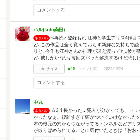
ハル(koto👼🏻‎)
<再読> 登録もれ 江神と学生アリス4作
ネタバレ
ど､この作品は全く覚えておらず新鮮な気持ちで読
リと｡今作も江神さんの推理が冴え渡ってた｡彼が
ど､彼しかいない｡毎回ズバッと解決するけど悲し
ナイス
★15
コメント(
0
)
2024/06/24
中丸
☆3.4 長かった…犯人が分かっても、ト
ネタバレ
かったなぁ。複雑すぎて頭がついていけなかった
木の根元の穴からつながってるトンネルなどアリ
が散りばめられてることに気付いたときは「おお