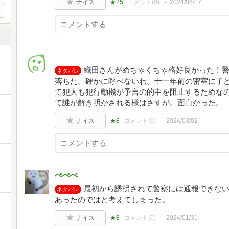
ナイス
★25
コメント(
0
)
2024/06/17
織田さんがめちゃくちゃ格好良かった！
ネタバレ
落ちた。確かに呼べないわ。十一年前の密室に子
て犯人も犯行動機が予言の的中を阻止するためな
て謎が解き明かされる様はさすが。面白かった。
ナイス
★8
コメント(
0
)
2024/03/02
ぺぺぺ
最初から誘拐されて警察には通報できな
ネタバレ
あったのではと考えてしまった。
ナイス
★8
コメント(
0
)
2024/01/31