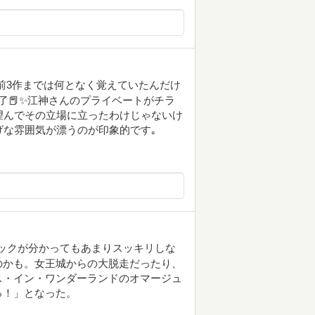
目 前3作までは何となく覚えていたんだけ
了📕✨江神さんのプライベートがチラ
望んでその立場に立ったわけじゃないけ
げな雰囲気が漂うのが印象的です｡
リックが分かってもあまりスッキリしな
のかも。女王城からの大脱走だったり、
ス・イン・ワンダーランドのオマージュ
っ！」となった。