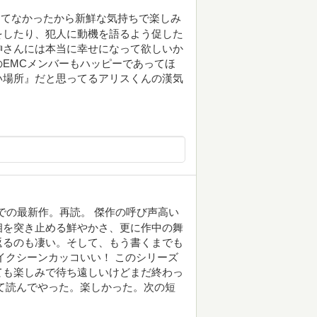
えてなかったから新鮮な気持ちで楽しみ
をしたり、犯人に動機を語るよう促した
神さんには本当に幸せになって欲しいか
EMCメンバーもハッピーであってほ
い場所』だと思ってるアリスくんの漢気
での最新作。再読。 傑作の呼び声高い
相を突き止める鮮やかさ、更に作中の舞
返るのも凄い。そして、もう書くまでも
イクシーンカッコいい！ このシリーズ
ても楽しみで待ち遠しいけどまだ終わっ
て読んでやった。楽しかった。次の短