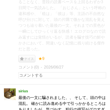
ることなく、普段の読書ペースを上回るわずか3
日間で一気読みした。 「おじさん」という呼称の
違和感や、「稔は」「彼は」等、主語の不自然な
呼び分けに対して、頭の片隅で微かな混乱を覚え
つつも辿り着いた最後の一文。それまでの景色が
一瞬にしてひっくり返る快感！ エログロなので読
み返すには覚悟がいるが、読者を騙す技巧の鮮や
かさにおいて、間違いなく記憶に残り続ける傑作
だと思った。
★9
ナイス
コメント(0)
2026/06/27
sirius
最後の一文に騙されました、、 そして、頭の中は
混乱。 確かに読み進める中で引っかかるところは
ありましたが、気づかす。犯行の描写がグロすぎ