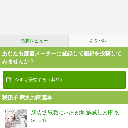
感想レビュー
ネタバレ
あなたも読書メーターに登録して感想を投稿して
みませんか？
今すぐ登録する（無料）
我孫子 武丸の関連本
新装版 殺戮にいたる病 (講談社文庫 あ
54-14)