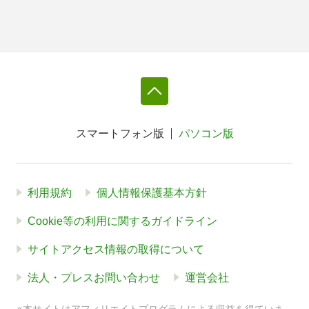
スマートフォン版
パソコン版
利用規約
個人情報保護基本方針
Cookie等の利用に関するガイドライン
サイトアクセス情報の取得について
法人・プレスお問い合わせ
運営会社
※本サイトはアフィリエイトプログラムによる収益を得ていま