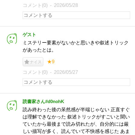
コメント(0)
2026/05/28
ゲスト
ミステリー要素がないかと思いきや叙述トリック
があったとは。
★9
ナイス
コメント(0)
2026/05/27
読書家さん#d0nohK
読み終わった後の呆然感が半端じゃない 正直すぐ
は理解できなかった 叙述トリックがすごいと聞い
ていたから最後まで読み切れたが、自分的には厳
しい描写が多く、読んでいて不快感を感じた あま