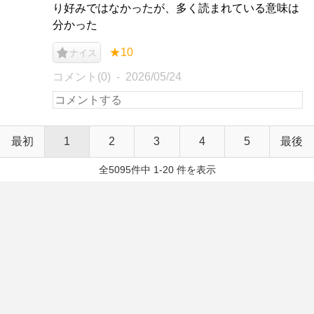
り好みではなかったが、多く読まれている意味は
分かった
★10
ナイス
コメント(0)
2026/05/24
最初
1
2
3
4
5
最後
全5095件中 1-20 件を表示