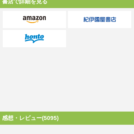
書店で詳細を見る
感想・レビュー(5095)