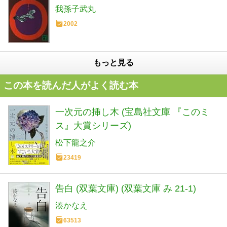
我孫子武丸
2002
もっと見る
この本を読んだ人がよく読む本
一次元の挿し木 (宝島社文庫 『このミ
ス』大賞シリーズ)
松下龍之介
23419
告白 (双葉文庫) (双葉文庫 み 21-1)
湊かなえ
63513