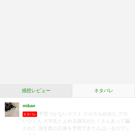
感想レビュー
ネタバレ
mikan
予想つかないラスト スルスル読めた グロ
ネタバレ
いけども 大学生とよめる描写がたくさんあって騙
された 蒲生稔の正体を予想できた人はいるのでし