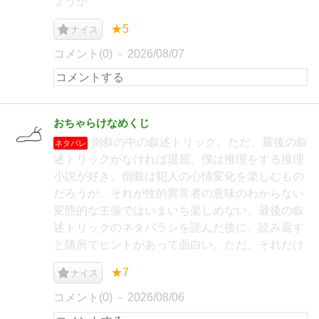
ょうか
★5
ナイス
コメント(0)
2026/08/07
おちゃらけなめくじ
倒叙の中の叙述トリック。ただ、最後の叙
ネタバレ
述トリックがなければ退屈。僕は推理をする推理
小説が好き。倒叙は犯人の心情変化を楽しむもの
だろうが、それが性的異常者の意味のわからない
変態的な主張ではいまいち楽しめない。最後の叙
述トリックのネタバラシを読んだ後に、読み返す
と随所でヒントがあって面白い。ただ、それだけ
★7
ナイス
コメント(0)
2026/08/06