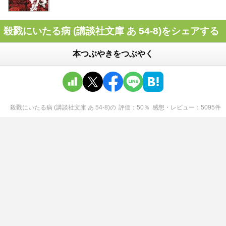
殺戮にいたる病 (講談社文庫 あ 54-8)をシェアする
本つぶやきをつぶやく
殺戮にいたる病 (講談社文庫 あ 54-8)
の
評価
50
％
感想・レビュー
5095
件