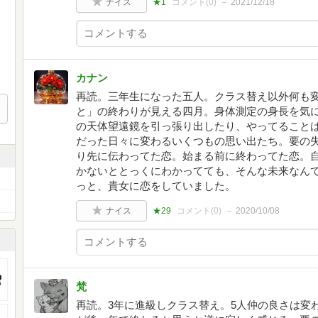
ナイス
★1
コメント(
0
)
2021/12/18
カナン
再読。三年生になった五人。クラス替え以外何も
と」の終わりが見える四月。身体測定の身長を気
の天体望遠鏡を引っ張り出したり、やってること
だった日々に変わるいくつもの思い出たち。要の
り先に伝わってた恋。始まる前に終わってた恋。
かないととっくにわかってても、そんな未来なん
っと、貴女に恋をしていました。
ナイス
★29
コメント(
0
)
2020/10/08
梵
再読。3年に進級しクラス替え。5人仲の良さは変