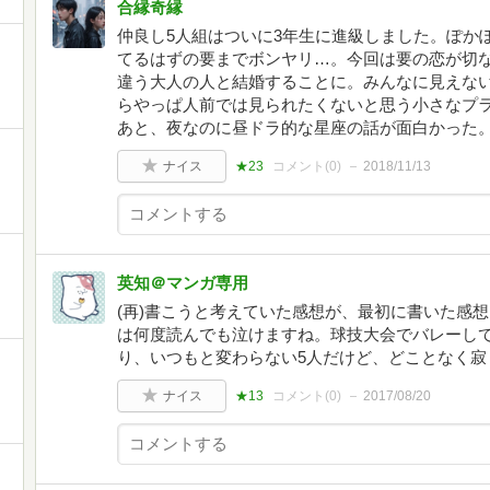
合縁奇縁
仲良し5人組はついに3年生に進級しました。ぽか
てるはずの要までボンヤリ…。今回は要の恋が切
違う大人の人と結婚することに。みんなに見えな
らやっぱ人前では見られたくないと思う小さなプ
あと、夜なのに昼ドラ的な星座の話が面白かった
ナイス
★23
コメント(
0
)
2018/11/13
英知＠マンガ専用
(再)書こうと考えていた感想が、最初に書いた感想
は何度読んでも泣けますね。球技大会でバレーし
り、いつもと変わらない5人だけど、どことなく寂
ナイス
★13
コメント(
0
)
2017/08/20