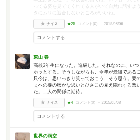
ってる姿を見ててくれてる人がいて自然に話すよ
タにムリに迎合しないところがいいね。
ナイス
★25
コメント(
0
)
2015/08/06
東山 春
高校3年生になった。進級した。それなのに、いつ
ホッとする。そうしながらも、今年が最後である
只今は、思いっきり笑っておこう、そう思う。要
ぇへの要の密かな思いとひさこの見え隠れする想
た。二人の関係に期待。
ナイス
★4
コメント(
0
)
2015/05/08
世界の雨空