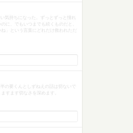
ない気持ちになった。ずっとずっと憧れ
いのに、でもいつまでも続くものだと、
いね」という言葉にどれだけ救われただ
後半の要くんとしずねえの話は切ないで
、ますます切なさを深めます。