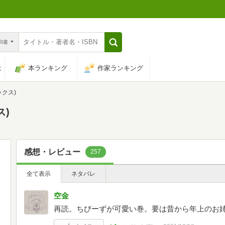
n和書
は
本ランキング
作家ランキング
ックス)
ス)
感想・レビュー
257
全て表示
ネタバレ
空金
再読。ちびーずが可愛い巻。要は昔から年上のお姉