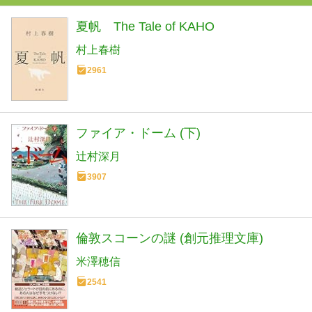
夏帆 The Tale of KAHO
村上春樹
2961
ファイア・ドーム (下)
辻村深月
3907
倫敦スコーンの謎 (創元推理文庫)
米澤穂信
2541