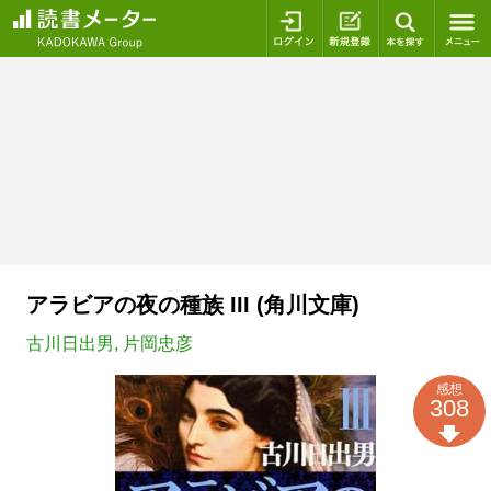
ログイン
新規登録
本を探
アラビアの夜の種族 III (角川文庫)
古川日出男
,
片岡忠彦
感想
308