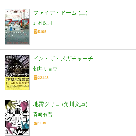
ファイア・ドーム (上)
辻村深月
5195
イン・ザ・メガチャーチ
朝井リョウ
22148
地雷グリコ (角川文庫)
青崎有吾
1139