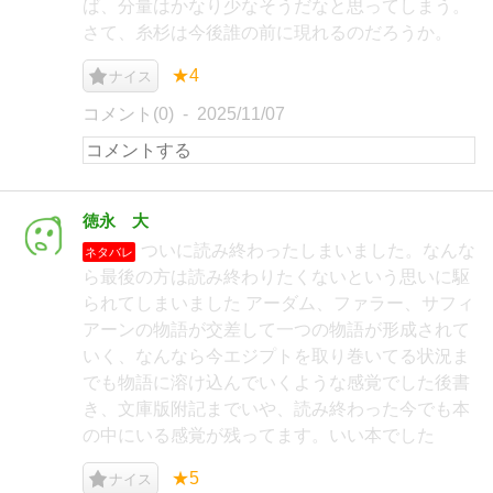
ば、分量はかなり少なそうだなと思ってしまう。
さて、糸杉は今後誰の前に現れるのだろうか。
★4
ナイス
コメント(0)
2025/11/07
徳永 大
ついに読み終わったしまいました。なんな
ネタバレ
ら最後の方は読み終わりたくないという思いに駆
られてしまいました アーダム、ファラー、サフィ
アーンの物語が交差して一つの物語が形成されて
いく、なんなら今エジプトを取り巻いてる状況ま
でも物語に溶け込んでいくような感覚でした後書
き、文庫版附記までいや、読み終わった今でも本
の中にいる感覚が残ってます。いい本でした
★5
ナイス