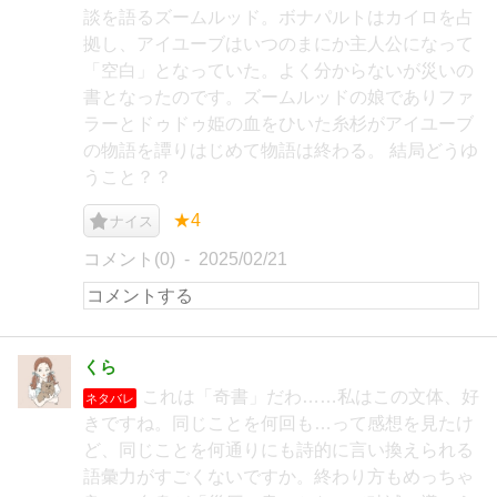
談を語るズームルッド。ボナパルトはカイロを占
拠し、アイユーブはいつのまにか主人公になって
「空白」となっていた。よく分からないが災いの
書となったのです。ズームルッドの娘でありファ
ラーとドゥドゥ姫の血をひいた糸杉がアイユーブ
の物語を譚りはじめて物語は終わる。 結局どうゆ
うこと？？
★4
ナイス
コメント(0)
2025/02/21
くら
これは「奇書」だわ……私はこの文体、好
ネタバレ
きですね。同じことを何回も…って感想を見たけ
ど、同じことを何通りにも詩的に言い換えられる
語彙力がすごくないですか。終わり方もめっちゃ