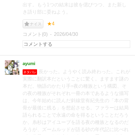
出す。もう1つの結末は彼を偲びつつ、また新し
き語り部に委ねよう。
★4
ナイス
コメント(0)
2026/04/30
ayumi
長かった。ようやく読み終わった。これが
ネタバレ
実際に翻訳本だということに驚く。ますます謎の
本だ。物語のかたり手=夜の種族という構図、そ
の夜の種族がそれぞれ一冊の本であるような描写
は、今年始めに読んだ斜線堂有紀先生の「本の背
骨が最後に残る」を想起させる。ファラーは結局
語られることで永遠の命を得るということだろう
か。糸杉はアイユーブを語る夜の種族となるのだ
ろうが、ズームルッドが語る砂の年代記に比べれ