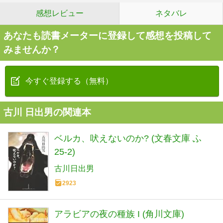
感想レビュー
ネタバレ
あなたも読書メーターに登録して感想を投稿して
みませんか？
今すぐ登録する（無料）
古川 日出男の関連本
ベルカ、吠えないのか? (文春文庫 ふ
25-2)
古川日出男
2923
アラビアの夜の種族 I (角川文庫)