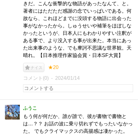
きだ。こんな衝撃的な物語があったなんて、と。
著者にはただただ感謝の念でいっぱいである。何
故なら、これほどまでに没頭する物語に出会った
事がなかったから。しゅうせいや補筆をほぼしな
かったというが、日本人にもわかりやすい注釈が
ある事で、より没入する事が出来た。本当にあっ
た出来事のような、でも摩訶不思議な世界観。天
晴れ。【日本推理作家協会賞・日本SF大賞】
★20
ナイス
コメント(0)
2024/01/14
ふうこ
もう何が何だか、誰が誰で、彼が書物で書物と
は…？？ お話の波に乗り切れずでもったいなかっ
た。 でもクライマックスの高揚感は凄かった。