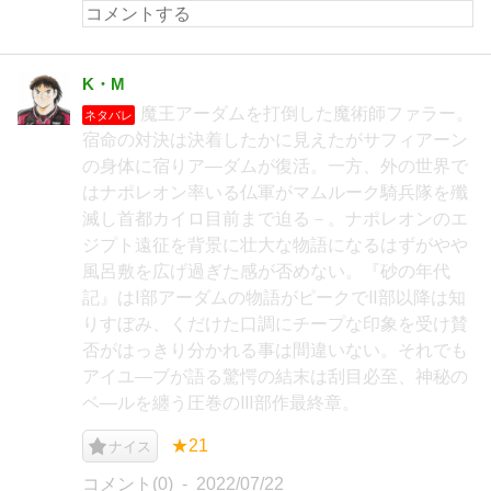
K・M
魔王アーダムを打倒した魔術師ファラー。
ネタバレ
宿命の対決は決着したかに見えたがサフィアーン
の身体に宿りア―ダムが復活。一方、外の世界で
はナポレオン率いる仏軍がマムルーク騎兵隊を殲
滅し首都カイロ目前まで迫る－。ナポレオンのエ
ジプト遠征を背景に壮大な物語になるはずがやや
風呂敷を広げ過ぎた感が否めない。『砂の年代
記』はⅠ部アーダムの物語がピークでⅡ部以降は知
りすぼみ、くだけた口調にチープな印象を受け賛
否がはっきり分かれる事は間違いない。それでも
アイユ―ブが語る驚愕の結末は刮目必至、神秘の
ベ―ルを纏う圧巻のⅢ部作最終章。
★21
ナイス
コメント(0)
2022/07/22