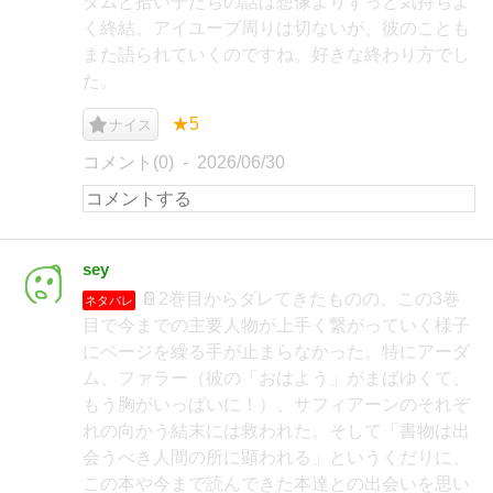
ダムと拾い子たちの話は想像よりずっと気持ちよ
く終結。アイユーブ周りは切ないが、彼のことも
また語られていくのですね。好きな終わり方でし
た。
★5
ナイス
コメント(0)
2026/06/30
sey
📔2巻目からダレてきたものの、この3巻
ネタバレ
目で今までの主要人物が上手く繋がっていく様子
にページを繰る手が止まらなかった。特にアーダ
ム、ファラー（彼の「おはよう」がまばゆくて、
もう胸がいっぱいに！）、サフィアーンのそれぞ
れの向かう結末には救われた。そして「書物は出
会うべき人間の所に顕われる」というくだりに、
この本や今まで読んできた本達との出会いを思い