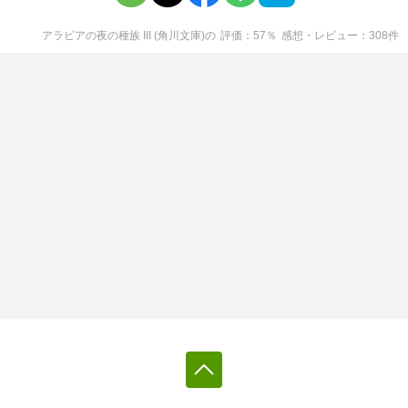
アラビアの夜の種族 III (角川文庫)
の
評価
57
％
感想・レビュー
308
件