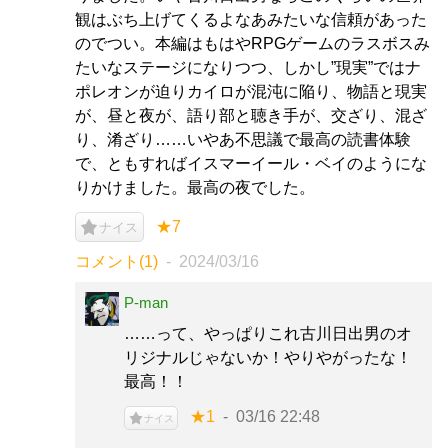
観はぶち上げてくるよなあみたいな信頼があった
のでつい。本編はもはやRPGゲームのラスボスみ
たいなステージになりつつ、しかし”現実”ではナ
ポレオンが迫りカイロが混沌に陥り、物語と現実
が、昼と夜が、語り部と聴き手が、交ざり、混ざ
り、淆ざり……いやあ不思議で最高の読書体験
で、ともすればイスマーイール・ベイのようにな
りかけました。最高の夜でした。
★7
ナイス
コメント(1)
2024/03/16
P-man
……って、やっぱりこれ古川日出男のオ
リジナルじゃないか！やりやがったな！
最高！！
★1
03/16 22:48
ナイス