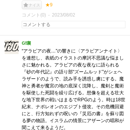
★9
ナイス
コメント(0)
2023/08/02
G❗️襄
“アラビアの夜…”の響きに〈アラビアンナイト〉
を連想し、表紙のイラストの摩訶不思議な悩まし
さに魅かれる。アラビアの夜な夜なに語られる
『砂の年代記』の語り部“ズームルッド”がシェヘ
ラザードのようで、読み手を誘惑し虜にする。魔
神と勇者が魔宮の地の底深く沈降し、魔剣と魔術
を駆使した死闘を繰り広げる。想像を超える壮大
な地下世界の戦いはまるでRPGのよう。時は18世
紀末、ナポレオンのエジプト侵攻。その危機回避
にと、行方知れずの呪いの『災厄の書』を蘇り図
る夢の物語。イスラムの情景にアザーンの唱和が
聞こえて来るようだ。