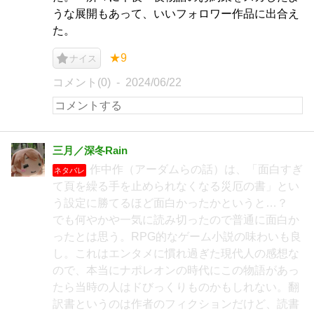
うな展開もあって、いいフォロワー作品に出合え
た。
★9
ナイス
コメント(0)
2024/06/22
三月／深冬Rain
作中作（アーダムらの話）は、「面白すぎ
ネタバレ
て頁を繰る手を止められなくなる災厄の書」とい
う設定に勝てるほど面白かったかというと…？
でも何やかや一気に読み切ったので普通に面白か
ったとは思う。RPG的なゲーム小説の味わいも良
し。これはエンタメに慣れ過ぎた現代人の感想な
ので、本当にナポレオンの時代にこの物語があっ
たら当時の人はドびっくりものかもしれない。翻
訳書というのは作者のフィクションだけど、読書