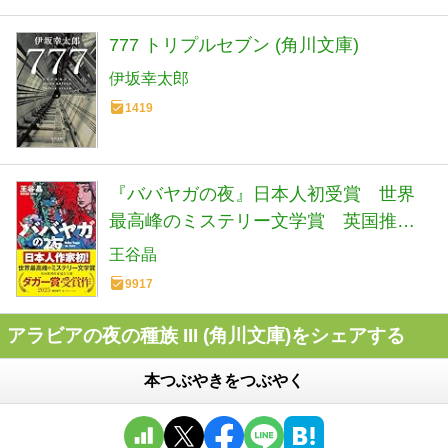
777 トリプルセブン (角川文庫)
伊坂幸太郎
1419
『ババヤガの夜』日本人初受賞 世界
最高峰のミステリー文学賞 英国推理
作家協会賞(ダガー賞） (河出文庫 お 46-
王谷晶
1)
9917
アラビアの夜の種族 III (角川文庫)をシェアする
本つぶやきをつぶやく