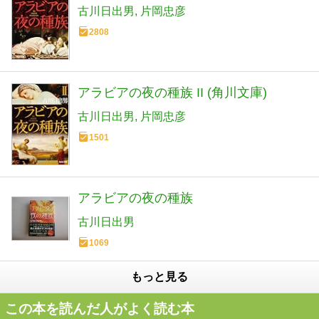
古川日出男
片岡忠彦
2808
アラビアの夜の種族 II (角川文庫)
古川日出男
片岡忠彦
1501
アラビアの夜の種族
古川日出男
1069
もっと見る
この本を読んだ人がよく読む本