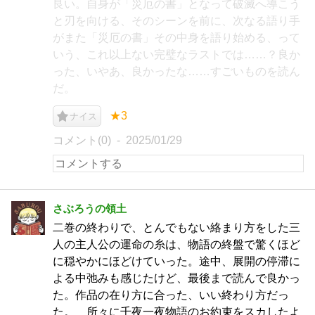
良い。自身が「災厄の書」となって破滅へ導こう
と刃を向ける、そのシーンを前に、次なる語り手
がまた「災厄の書」その中身を語り始める、って
いう、これ以上ない完璧なラストでは……？良か
った、いやあ、良かったな……すごいものを読ん
だ。
★3
ナイス
コメント(0)
2025/01/29
さぶろうの領土
二巻の終わりで、とんでもない絡まり方をした三
人の主人公の運命の糸は、物語の終盤で驚くほど
に穏やかにほどけていった。途中、展開の停滞に
よる中弛みも感じたけど、最後まで読んで良かっ
た。作品の在り方に合った、いい終わり方だっ
た。 所々に千夜一夜物語のお約束をスカしたよ