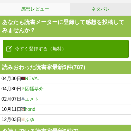
感想レビュー
ネタバレ
あなたも読書メーターに登録して感想を投稿して
みませんか？
今すぐ登録する（無料）
読みおわった読書家最新5件(787)
04月30日
NEVA.
04月30日
因幡恭介
02月07日
エメト
10月11日
hond
12月03日
ふゆ