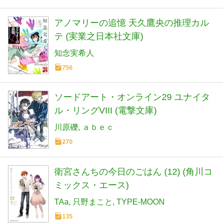
アノマリーの追憶 天久鷹央の推理カル
テ (実業之日本社文庫)
知念実希人
756
ソードアート・オンライン29 ユナイタ
ル・リングVIII (電撃文庫)
川原礫
ａｂｅｃ
270
衛宮さんちの今日のごはん (12) (角川コ
ミックス・エース)
TAa
只野まこと
TYPE-MOON
135