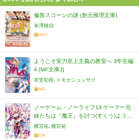
倫敦スコーンの謎 (創元推理文庫)
米澤穂信
2537
ようこそ実力至上主義の教室へ 3年生編
4 (MF文庫J)
衣笠彰梧
トモセシュンサク
443
ノーゲーム・ノーライフ13 ゲーマー兄
妹たちは『魔王』を討つ(すくう)ようで
す (MF文庫J)
榎宮祐
榎宮祐
178