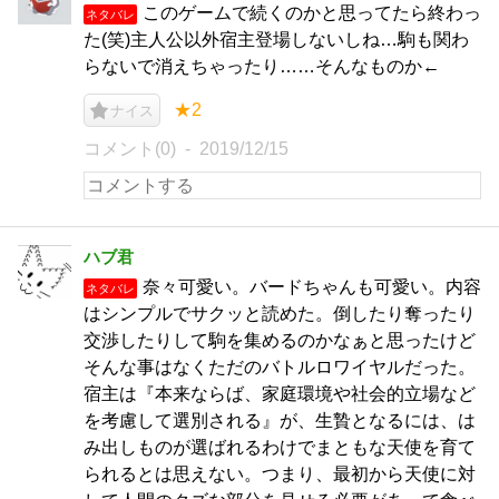
このゲームで続くのかと思ってたら終わっ
ネタバレ
た(笑)主人公以外宿主登場しないしね…駒も関わ
らないで消えちゃったり……そんなものか←
★2
ナイス
コメント(0)
2019/12/15
ハブ君
奈々可愛い。バードちゃんも可愛い。内容
ネタバレ
はシンプルでサクッと読めた。倒したり奪ったり
交渉したりして駒を集めるのかなぁと思ったけど
そんな事はなくただのバトルロワイヤルだった。
宿主は『本来ならば、家庭環境や社会的立場など
を考慮して選別される』が、生贄となるには、は
み出しものが選ばれるわけでまともな天使を育て
られるとは思えない。つまり、最初から天使に対