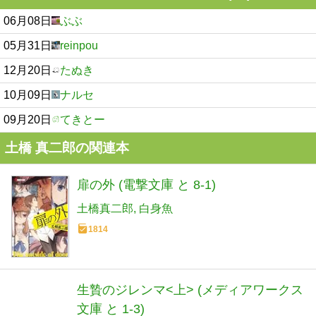
06月08日
ぶぶ
05月31日
reinpou
12月20日
たぬき
10月09日
ナルセ
09月20日
てきとー
土橋 真二郎の関連本
扉の外 (電撃文庫 と 8-1)
土橋真二郎
白身魚
1814
生贄のジレンマ<上> (メディアワークス
文庫 と 1-3)