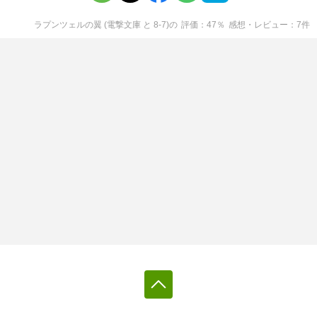
ラプンツェルの翼 (電撃文庫 と 8-7)
の
評価
47
％
感想・レビュー
7
件