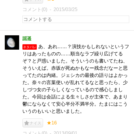
コメント(0)
2015/03/25
謡遥
あ、あれ……？演技かもしれないというフ
ネタバレ
リはあったものの……順当なラブ繰り広げてる
ぞ？と戸惑いました。そういうのも書いてたね、
そういえば。赤坂が死ぬかもなー残念だなーと思
ってたのは内緒。ジェシカの最後の語りはよかっ
た。奈々の言葉使いが乱れてるなと思ったら、少
しづつ女の子らしくなっているので感心しまし
た。今回は会話による生々しさが主体で、あまり
鬱にならなくて安心半分不満半分。たまにはこう
いうのもいいと思いました。
★16
ナイス
コメント(0)
2013/09/01