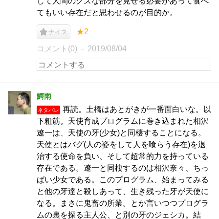
して人間のクズな部分を見せる必要があって食べ
てもいい存在だと思わせるのが目的か。
★2
ナイス
コメント(0)
2019/08/04
鰐雨
再読。土橋はあとがきが一番面白いな。以
ネタバレ
下粗筋。天使育成プログラムに巻き込まれた相沢
遼一は、天使の牙(少女)と同棲することになる。
天使とはバグ(人の姿をして人を喰らう存在)を退
治する使命を負い、そして超常的力を持っている
存在である。遼一と同棲するのは相沢奈々、ちっ
ぱい少女である。このプログラム、始まってみる
と他の牙達と殺しあって、生き残った牙が天使に
なる。まさに鬼畜の所業。とか言いつつプログラ
ムの裏を探る主人公、と別の牙のジェシカ。結