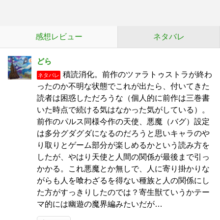
感想レビュー
ネタバレ
どら
積読消化。前作のツァラトゥストラが終わ
ネタバレ
ったのか不明な状態でこれが出たら、付いてきた
読者は困惑しただろうな（個人的に前作は三巻書
いた時点で続ける気はなかった気がしている）。
前作のパルス同様今作の天使、悪魔（バグ）設定
は多分グダグダになるのだろうと思いキャラのや
り取りとゲーム部分が楽しめるかという読み方を
したが、やはり天使と人間の関係が最後まで引っ
かかる。これ悪魔とか無しで、人に寄り掛かりな
がらも人を喰わざるを得ない種族と人の関係にし
た方がすっきりしたのでは？寄生獣ていうかテー
マ的には幽遊の魔界編みたいだが…