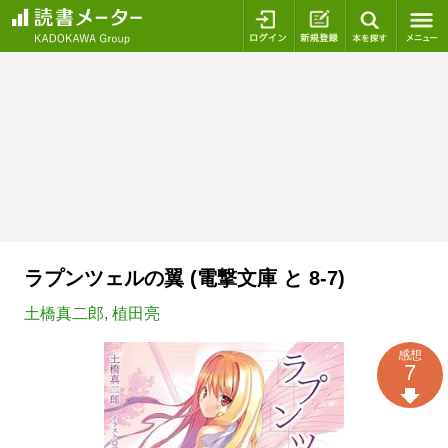
ログイン
新規登録
本を探
ラプンツェルの翼 (電撃文庫 と 8-7)
土橋真二郎
,
植田亮
感想
7