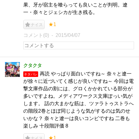
果、牙が宿主を喰らっても良いことが判明。遼
一・奈々とジェシカが生き残る。
★1
ナイス
コメント(0)
2015/04/07
クタクタ
再読 やっぱり面白いですね～ 奈々と遼一
ネタバレ
が徐々に近づいてく感じが良いですね～ 今回は電
撃文庫作品の割には、グロくかかれている部分が
多いですよね。メディアワークス文庫ぽっい気が
します。 話の大まかな筋は、ツァラトゥストラへ
の階段2巻とほぼ同じような気がするのは気のせ
いかな？ 奈々と遼一は良いコンビですね 二巻も
楽しみ 十段階評価 8
★1
ナイス