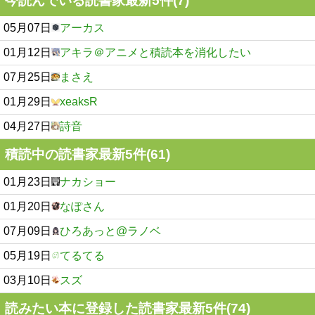
今読んでいる読書家最新5件(7)
05月07日
アーカス
01月12日
アキラ＠アニメと積読本を消化したい
07月25日
まさえ
01月29日
xeaksR
04月27日
詩音
積読中の読書家最新5件(61)
01月23日
ナカショー
01月20日
なぽさん
07月09日
ひろあっと@ラノベ
05月19日
てるてる
03月10日
スズ
読みたい本に登録した読書家最新5件(74)