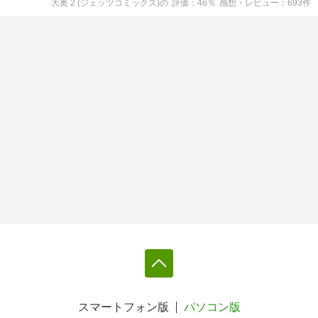
大奥 2 (ジェッツコミックス)
の
評価
46
％
感想・レビュー
693
件
スマートフォン版
パソコン版