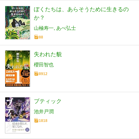
ぼくたちは、あらそうために生きるの
か？
山極寿一
あべ弘士
88
失われた貌
櫻田智也
8912
ブティック
池井戸潤
1818