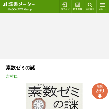
ログイン
新規登録
本を探
素数ゼミの謎
吉村仁
感想
269