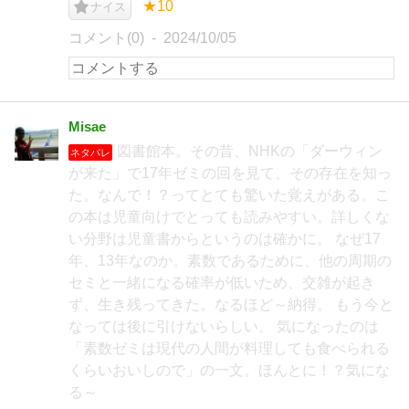
★10
ナイス
コメント(0)
2024/10/05
Misae
図書館本。その昔、NHKの「ダーウィン
ネタバレ
が来た」で17年ゼミの回を見て、その存在を知っ
た。なんで！？ってとても驚いた覚えがある。こ
の本は児童向けでとっても読みやすい。詳しくな
い分野は児童書からというのは確かに。 なぜ17
年、13年なのか。素数であるために、他の周期の
セミと一緒になる確率が低いため、交雑が起き
ず、生き残ってきた。なるほど～納得。 もう今と
なっては後に引けないらしい。 気になったのは
「素数ゼミは現代の人間が料理しても食べられる
くらいおいしので」の一文。ほんとに！？気にな
る～