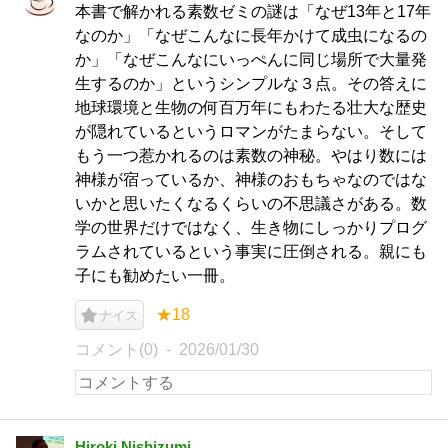
本書で解かれる素数ゼミの謎は「なぜ13年と17年
なのか」「なぜこんなに長年かけて成虫になるの
か」「なぜこんなにいっぺんに同じ場所で大量発
生するのか」というシンプルな３点。その答えに
地球環境と生物の何百万年にもわたる壮大な歴史
が隠れているというロマンがたまらない。そして
もう一つ惹かれるのは素数の神秘。やはり数には
神様が宿っているか、神様のおもちゃなのではな
いかと思いたくなるくらいの不思議さがある。数
学の世界だけではなく、生き物にしっかりプログ
ラムされているという事実に圧倒される。親にも
子にも勧めたい一冊。
★18
ナイス
コメント(0)
2026/01/30
Hiroki Nishizumi