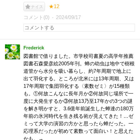
★12
ナイス
コメント(0)
2024/09/17
Frederick
図書館で借りました。市学校司書夏の高学年推薦
図書石森愛彦絵2005年刊。蝉の幼虫は地中で樹根
道管から水分を吸い暮らし、約7年周期で地上に
出て羽化する。ところが北米には13年周期、又は
17年周期で集団羽化する〈素数ゼミ〉が15種類
も。①何故こんなに長年月か②何故同じ場所で一
度に大発生するか③何故13乃至17年かの3つの謎
を解き明かすと、3.6億年前誕生した蝉達の180万
年前の氷河時代を生き残る術が見えてきた！…ゼ
ミって大学の演習の方かと思ったら蝉だった。一
応理系だったが初めて素数って面白い！と思えた
かも。→