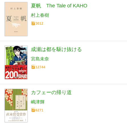
夏帆 The Tale of KAHO
村上春樹
3012
成瀬は都を駆け抜ける
宮島未奈
12744
カフェーの帰り道
嶋津輝
6271