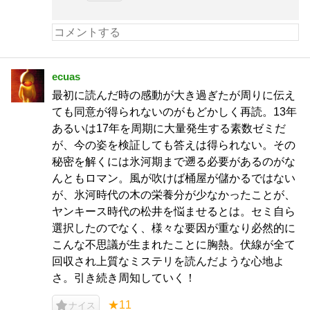
ecuas
最初に読んだ時の感動が大き過ぎたが周りに伝え
ても同意が得られないのがもどかしく再読。13年
あるいは17年を周期に大量発生する素数ゼミだ
が、今の姿を検証しても答えは得られない。その
秘密を解くには氷河期まで遡る必要があるのがな
んともロマン。風が吹けば桶屋が儲かるではない
が、氷河時代の木の栄養分が少なかったことが、
ヤンキース時代の松井を悩ませるとは。セミ自ら
選択したのでなく、様々な要因が重なり必然的に
こんな不思議が生まれたことに胸熱。伏線が全て
回収され上質なミステリを読んだような心地よ
さ。引き続き周知していく！
★11
ナイス