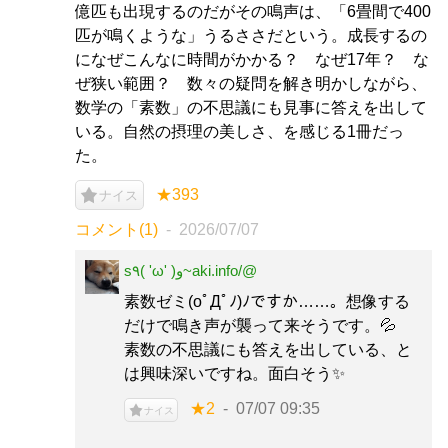
億匹も出現するのだがその鳴声は、「6畳間で400
匹が鳴くような」うるささだという。成長するの
になぜこんなに時間がかかる？ なぜ17年？ な
ぜ狭い範囲？ 数々の疑問を解き明かしながら、
数学の「素数」の不思議にも見事に答えを出して
いる。自然の摂理の美しさ、を感じる1冊だっ
た。
★393
ナイス
コメント(1)
2026/07/07
s٩( 'ω' )و~aki.info/@
素数ゼミ(oﾟДﾟﾉ)ﾉですか……。想像する
だけで鳴き声が襲って来そうです。💦
素数の不思議にも答えを出している、と
は興味深いですね。面白そう✨
★2
07/07 09:35
ナイス