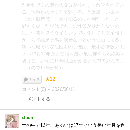
た素数ゼミの謎が大変分かりやすく解説されてい
る。他種類のセミと交雑することは厳しい環境
（氷河期時代）を乗り切るのに不利だったこと、
温かくなった現代でもこの性質が変わらないの
は、仲間と違うタイミングで羽化しても交尾相手
がおらず結果子孫を残せないという理由による。
狭い地域での定住性も同じ理由。最小公倍数の大
きい13と17年だと交雑を最小限に抑えられ絶滅を
防げる。羽化に19年以上かかると地中で死んでし
まうので17年がMax。
★12
ナイス
コメント(0)
2026/06/11
shion
土の中で13年、あるいは17年という長い年月を過