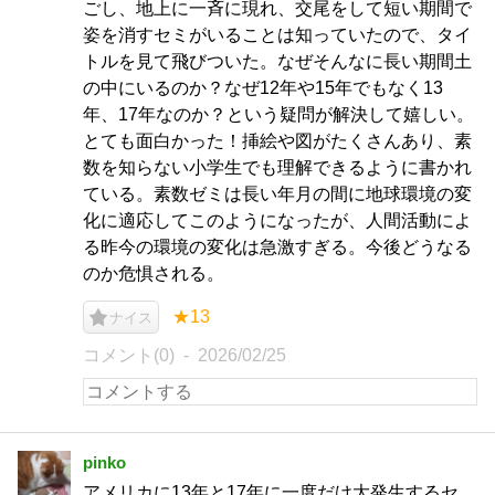
ごし、地上に一斉に現れ、交尾をして短い期間で
姿を消すセミがいることは知っていたので、タイ
トルを見て飛びついた。なぜそんなに長い期間土
の中にいるのか？なぜ12年や15年でもなく13
年、17年なのか？という疑問が解決して嬉しい。
とても面白かった！挿絵や図がたくさんあり、素
数を知らない小学生でも理解できるように書かれ
ている。素数ゼミは長い年月の間に地球環境の変
化に適応してこのようになったが、人間活動によ
る昨今の環境の変化は急激すぎる。今後どうなる
のか危惧される。
★13
ナイス
コメント(0)
2026/02/25
pinko
アメリカに13年と17年に一度だけ大発生するセ