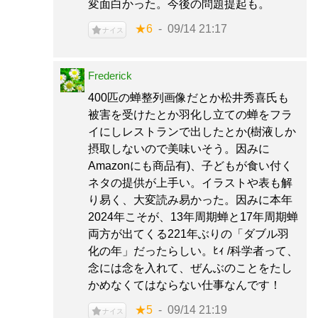
変面白かった。今後の問題提起も。
★6
09/14 21:17
ナイス
Frederick
400匹の蝉整列画像だとか松井秀喜氏も
被害を受けたとか羽化し立ての蝉をフラ
イにしレストランで出したとか(樹液しか
摂取しないので美味いそう。因みに
Amazonにも商品有)、子どもが食い付く
ネタの提供が上手い。イラストや表も解
り易く、大変読み易かった。因みに本年
2024年こそが、13年周期蝉と17年周期蝉
両方が出てくる221年ぶりの「ダブル羽
化の年」だったらしい。ﾋｨ /科学者って、
念には念を入れて、ぜんぶのことをたし
かめなくてはならない仕事なんです！
★5
09/14 21:19
ナイス