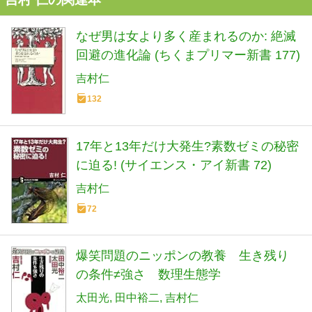
なぜ男は女より多く産まれるのか: 絶滅
回避の進化論 (ちくまプリマー新書 177)
吉村仁
132
17年と13年だけ大発生?素数ゼミの秘密
に迫る! (サイエンス・アイ新書 72)
吉村仁
72
爆笑問題のニッポンの教養 生き残り
の条件≠強さ 数理生態学
太田光
田中裕二
吉村仁