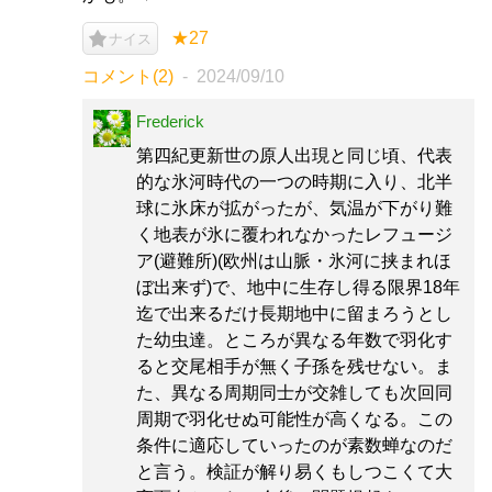
★27
ナイス
コメント(2)
2024/09/10
Frederick
第四紀更新世の原人出現と同じ頃、代表
的な氷河時代の一つの時期に入り、北半
球に氷床が拡がったが、気温が下がり難
く地表が氷に覆われなかったレフュージ
ア(避難所)(欧州は山脈・氷河に挟まれほ
ぼ出来ず)で、地中に生存し得る限界18年
迄で出来るだけ長期地中に留まろうとし
た幼虫達。ところが異なる年数で羽化す
ると交尾相手が無く子孫を残せない。ま
た、異なる周期同士が交雑しても次回同
周期で羽化せぬ可能性が高くなる。この
条件に適応していったのが素数蝉なのだ
と言う。検証が解り易くもしつこくて大