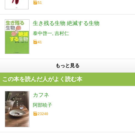
51
生き残る生物 絶滅する生物
泰中啓一
吉村仁
41
もっと見る
この本を読んだ人がよく読む本
カフネ
阿部暁子
23240