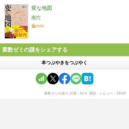
変な地図
雨穴
5556
素数ゼミの謎をシェアする
本つぶやきをつぶやく
素数ゼミの謎
の
評価
82
％
感想・レビュー
269
件