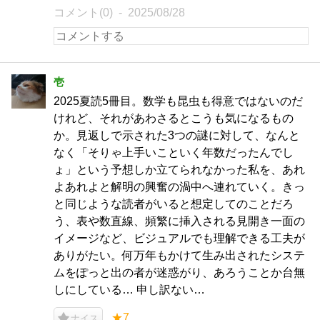
コメント(0)
2025/08/28
壱
2025夏読5冊目。数学も昆虫も得意ではないのだ
けれど、それがあわさるとこうも気になるもの
か。見返しで示された3つの謎に対して、なんと
なく「そりゃ上手いこといく年数だったんでし
ょ」という予想しか立てられなかった私を、あれ
よあれよと解明の興奮の渦中へ連れていく。きっ
と同じような読者がいると想定してのことだろ
う、表や数直線、頻繁に挿入される見開き一面の
イメージなど、ビジュアルでも理解できる工夫が
ありがたい。何万年もかけて生み出されたシステ
ムをぽっと出の者が迷惑がり、あろうことか台無
しにしている… 申し訳ない…
★7
ナイス