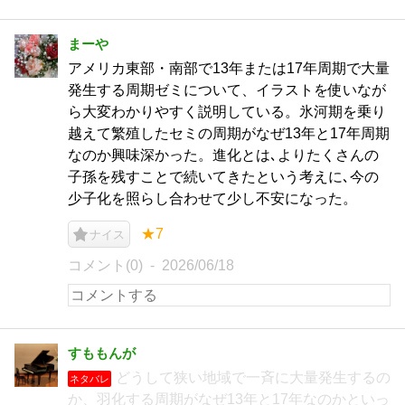
まーや
アメリカ東部・南部で13年または17年周期で大量
発生する周期ゼミについて、イラストを使いなが
ら大変わかりやすく説明している。氷河期を乗り
越えて繁殖したセミの周期がなぜ13年と17年周期
なのか興味深かった。進化とは､よりたくさんの
子孫を残すことで続いてきたという考えに､今の
少子化を照らし合わせて少し不安になった。
★7
ナイス
コメント(0)
2026/06/18
すももんが
どうして狭い地域で一斉に大量発生するの
ネタバレ
か、羽化する周期がなぜ13年と17年なのかといっ