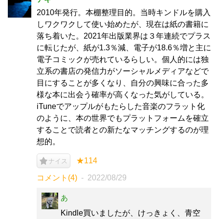
2010年発行。本棚整理目的。当時キンドルを購入
しワクワクして使い始めたが、現在は紙の書籍に
落ち着いた。2021年出版業界は３年連続でプラス
に転じたが、紙が1.3％減、電子が18.6％増と主に
電子コミックが売れているらしい。個人的には独
立系の書店の発信力がソーシャルメディアなどで
目にすることが多くなり、自分の興味に合った多
様な本に出会う確率が高くなった気がしている。
iTuneでアップルがもたらした音楽のフラット化
のように、本の世界でもプラットフォームを確立
することで読者との新たなマッチングするのが理
想的。
★114
ナイス
コメント(4)
2022/08/29
あ
Kindle買いましたが、けっきょく、青空