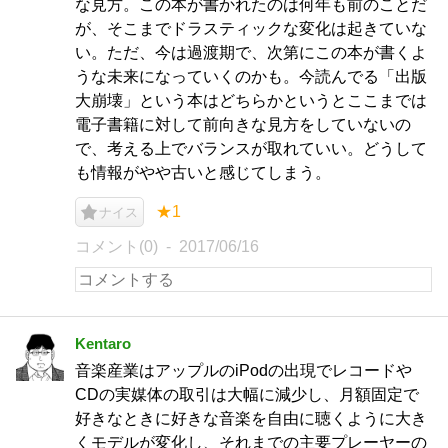
な見方。この本が書かれたのは何年も前のことだ
が、そこまでドラスティックな変化は起きていな
い。ただ、今は過渡期で、次第にこの本が書くよ
うな未来になっていくのかも。今読んでる「出版
大崩壊」という本はどちらかというとここまでは
電子書籍に対して前向きな見方をしていないの
で、考える上でバランスが取れていい。どうして
も情報がやや古いと感じてしまう。
★1
ナイス
コメント(0)
2017/06/16
Kentaro
音楽産業はアップルのiPodの出現でレコードや
CDの実媒体の取引は大幅に減少し、月額固定で
好きなときに好きな音楽を自由に聴くように大き
くモデルが変化し、それまでの主要プレーヤーの