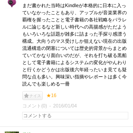
まだ書かれた当時はKindleが本格的に日本に入っ
ていなかったこともあり、アップルが音楽業界の
覇権を握ったことと電子書籍の各社戦略をパラレ
ルに論じるなど新しい時代への高揚感がただよう
もいろいろな話題が雑多に詰まった手探り感漂う
構成。大向うのマス受けしか狙えない現在の出版
流通構造の閉塞については歴史的背景からまとめ
ていてかなり面白いのだが、それを打ち破る黒船
として電子書籍によるシステムの変化がやんわり
と行くかどうかは出版後六年経ったいま見ても疑
問な点も多い。興味深い指摘やレポートは多く今
読んでも楽しめる一冊
★16
ナイス
コメント(0)
2016/01/04