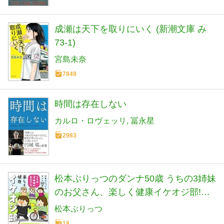
成瀬は天下を取りにいく (新潮文庫 み
73-1)
宮島未奈
7849
時間は存在しない
カルロ・ロヴェッリ
冨永星
2983
松本ぷりっつのダンナ50歳 うちの3姉妹
のお父さん、楽しく健康イケオジ部!
(SUKUPARA SELECTION)
松本ぷりっつ
18