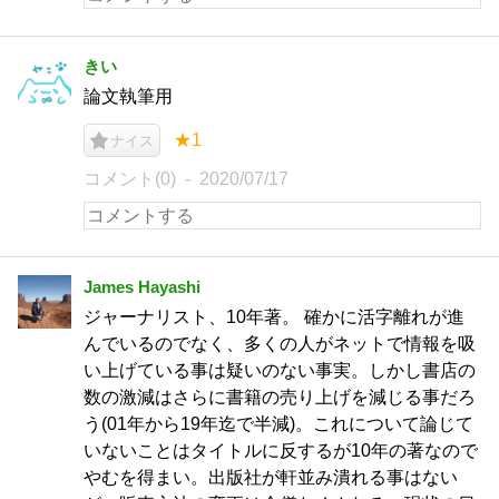
きい
論文執筆用
★1
ナイス
コメント(0)
2020/07/17
James Hayashi
ジャーナリスト、10年著。 確かに活字離れが進
んでいるのでなく、多くの人がネットで情報を吸
い上げている事は疑いのない事実。しかし書店の
数の激減はさらに書籍の売り上げを減じる事だろ
う(01年から19年迄で半減)。これについて論じて
いないことはタイトルに反するが10年の著なので
やむを得まい。出版社が軒並み潰れる事はない