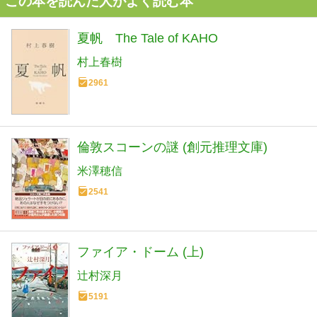
この本を読んだ人がよく読む本
夏帆 The Tale of KAHO
村上春樹
2961
倫敦スコーンの謎 (創元推理文庫)
米澤穂信
2541
ファイア・ドーム (上)
辻村深月
5191