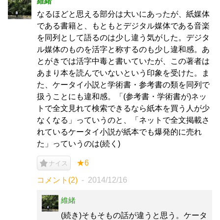
維緒
なるほどと思える部分は大いにあったが、紙媒体
である書籍と、もともとデジタル媒体である音楽
を同列として語るのは少し違う気がした。デジタ
ル媒体のものを活字と称するのも少し違和感。あ
とがきでは活字中毒と書いていたが、この著者は
あまり本を読んでいないという印象を受けた。ま
た、ケータイ小説と学術書・参考書の類を同列で
扱うことにも違和感。「(参考書・学術書が)ネッ
トで全文見れて検索できるなら紙本を買う人が少
なくなる」っていうのと、「ネットで全文掲載さ
れているケータイ小説が紙本でも爆発的に売れ
た」っていうのは(続く)
★6
ナイス
コメント(2)
2014/12/16
維緒
(続き)そもそもの話が違うと思う。ケータ