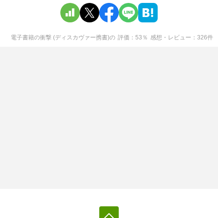
電子書籍の衝撃 (ディスカヴァー携書)
の
評価
53
％
感想・レビュー
326
件