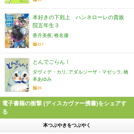
本好きの下剋上 ハンネローレの貴族
院五年生３
香月美夜
椎名優
417
とんでごらん！
ダヴィデ・カリ
アダルジーザ・マゼッラ
橋
本あゆみ
26
電子書籍の衝撃 (ディスカヴァー携書)をシェアす
る
本つぶやきをつぶやく