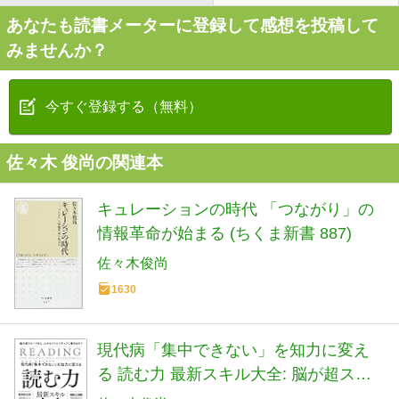
あなたも読書メーターに登録して感想を投稿して
みませんか？
今すぐ登録する（無料）
佐々木 俊尚の関連本
キュレーションの時代 「つながり」の
情報革命が始まる (ちくま新書 887)
佐々木俊尚
1630
現代病「集中できない」を知力に変え
る 読む力 最新スキル大全: 脳が超スピ
ード化し、しかもクリエイティブに動