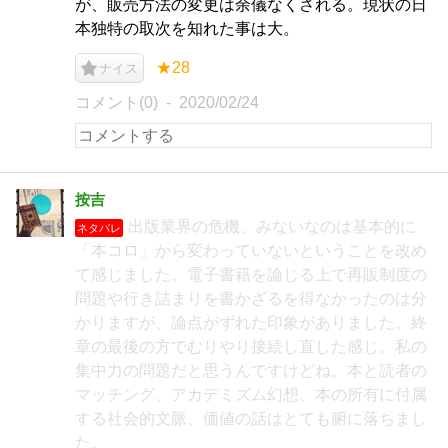
が、販売方法の変更は余儀なくされる。現状の日
本独特の取次を知れた事は大。
★28
ナイス
コメント(0)
2020/02/24
按吉
出版業界の危機、みないなのは基本的に
ネタバレ
「本コロ」から変わっていないということを改め
て感じました。電子書籍を論じる上で再販制度の
問題や行き詰まりを書かざるを得なかったのは分
かりますが、論点がずれた印象がありました。終
章の最後の方でむりやり接続し直した感じ。私の
集中力の問題だと思うんですけどね。本と読者の
マッチング、アカデミズム幻想、本の所有に付属
する社会的文脈、価値の話はとても腑に落ちまし
た。