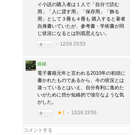
イ小説の購入者は１人で「自分で読む
用」「人に貸す用」「保存用」「飾る
用」として３冊も４冊も 購入すると著者
自身書いていたが、参考書・学術書が同
じ状況になるとは到底思えない。
12/16 23:53
ナイス
維緒
電子書籍元年と言われる2010年の初頭に
書かれたものであるから、今の状況とは
違っているとはいえ、自分有利に進めた
いがために些か短絡的で強引なような気
がした。
★1
12/16 23:55
ナイス