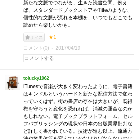
新たな文脈でつながる、生きた読書空間。例え
ば、スタンダードブックストアやTitleのような、
個性的な文脈が流れる本棚を、いつでもどこでも
読めたら楽しいかも。
★1
ナイス
コメント(0)
2017/04/19
tolucky1962
iTunesで音楽が大きく変わったように、電子書籍
はキンドルというハードと新たな配信方法で変わ
っていくはず。街の書店の存在は大きいが、既得
権を守ろうと変化を恐れれば、消滅の運命なのか
もしれない。電子ブックプラットフォーム、セル
フパブリッシングの現状や日本の出版業界批判な
ど詳しく書かれている。技術が進む以上、流通方
法や業界体質を変えていかなければならないのは