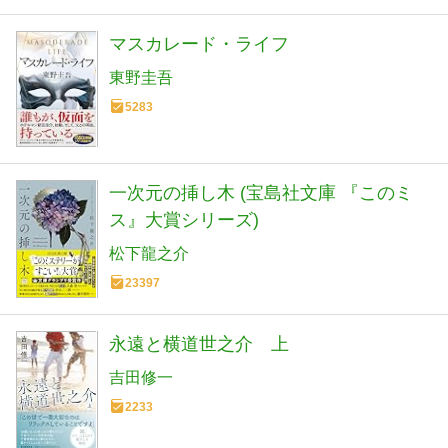
マスカレード・ライフ
東野圭吾
5283
一次元の挿し木 (宝島社文庫 『このミ
ス』大賞シリーズ)
松下龍之介
23397
永遠と横道世之介 上
吉田修一
2233