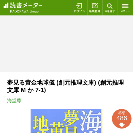
ログイン
新規登録
本を探
夢見る黄金地球儀 (創元推理文庫) (創元推理
文庫 M か 7-1)
海堂尊
感想
486