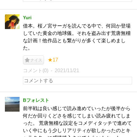
Yuri
借本。桜ノ宮サーガを読んでる中で、何回か登場
していた黄金の地球儀。それを盗み出す荒唐無稽
な計画！他作品とも繋がりが多くて楽しめまし
た。
★17
ナイス
コメント(0)
2021/11/21
Bフォレスト
前半戦は良い感じで読み進めていったが後半から
何だか回りくどさを感じてしまい読み疲れてしま
った。 荒唐無稽な設定をコメディタッチで進めて
いく中にもう少しリアリティが欲しかったのとキ