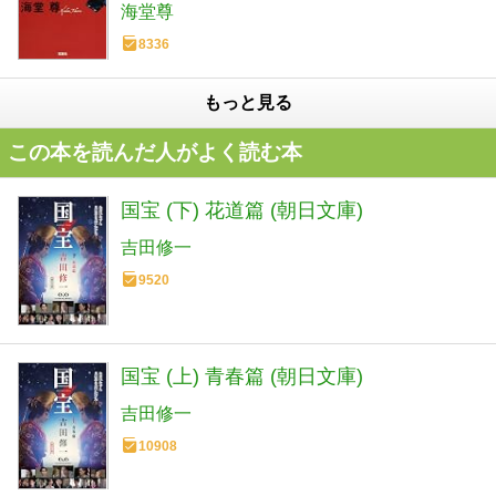
海堂尊
8336
もっと見る
この本を読んだ人がよく読む本
国宝 (下) 花道篇 (朝日文庫)
吉田修一
9520
国宝 (上) 青春篇 (朝日文庫)
吉田修一
10908