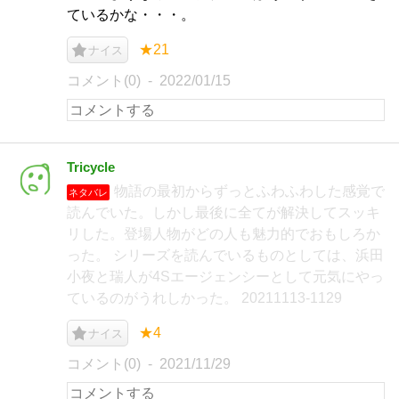
ているかな・・・。
★21
ナイス
コメント(0)
2022/01/15
Tricycle
物語の最初からずっとふわふわした感覚で
ネタバレ
読んでいた。しかし最後に全てが解決してスッキ
リした。登場人物がどの人も魅力的でおもしろか
った。 シリーズを読んでいるものとしては、浜田
小夜と瑞人が4Sエージェンシーとして元気にやっ
ているのがうれしかった。 20211113-1129
★4
ナイス
コメント(0)
2021/11/29