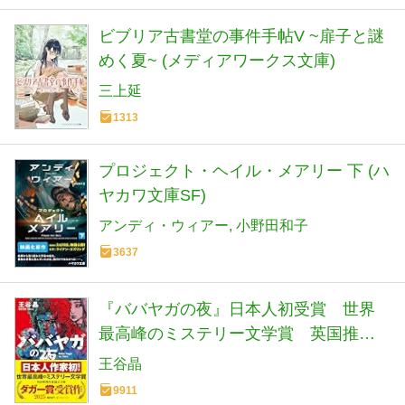
ビブリア古書堂の事件手帖V ~扉子と謎
めく夏~ (メディアワークス文庫)
三上延
1313
プロジェクト・ヘイル・メアリー 下 (ハ
ヤカワ文庫SF)
アンディ・ウィアー
小野田和子
3637
『ババヤガの夜』日本人初受賞 世界
最高峰のミステリー文学賞 英国推理
作家協会賞(ダガー賞） (河出文庫 お 46-
王谷晶
1)
9911