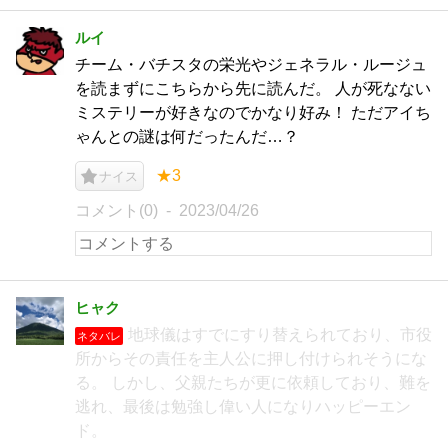
ルイ
チーム・バチスタの栄光やジェネラル・ルージュ
を読まずにこちらから先に読んだ。 人が死なない
ミステリーが好きなのでかなり好み！ ただアイち
ゃんとの謎は何だったんだ…？
★3
ナイス
コメント(0)
2023/04/26
ヒャク
地球儀はすでにすり替えられており、市役
ネタバレ
所からその責任を主人公に押し付けられそうにな
る。 しかし、父親たちが更に依頼しており、難を
逃れ、最後は勉強し偉い人になりハッピーエン
ド。