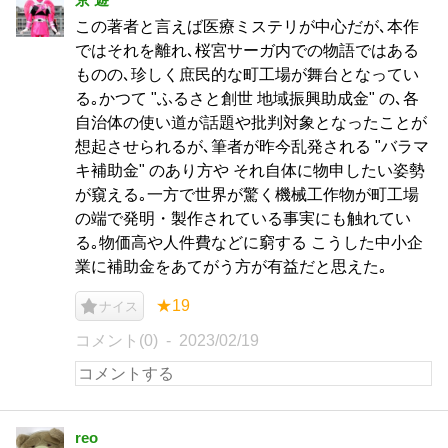
この著者と言えば医療ミステリが中心だが､本作
ではそれを離れ､桜宮サーガ内での物語ではある
ものの､珍しく庶民的な町工場が舞台となってい
る｡かつて "ふるさと創世 地域振興助成金" の､各
自治体の使い道が話題や批判対象となったことが
想起させられるが､筆者が昨今乱発される "バラマ
キ補助金" のあり方や それ自体に物申したい姿勢
が窺える｡一方で世界が驚く機械工作物が町工場
の端で発明・製作されている事実にも触れてい
る｡物価高や人件費などに窮する こうした中小企
業に補助金をあてがう方が有益だと思えた｡
★19
ナイス
コメント(0)
2023/02/19
reo