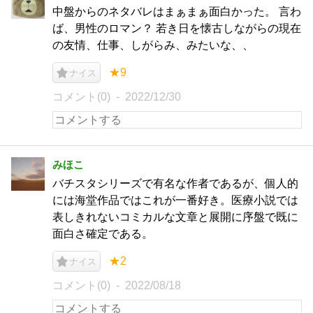
中盤からのネタバレはまぁまぁ面白かった。 言わ
ば、男性のロマン？ 若き日を懐古しながらの現在
の友情、仕事、しがらみ、みたいな、、
★9
ナイス
コメント(0)
2022/12/30
みほこ
バチスタシリーズで有名な作者であるが、個人的
には海堂作品ではこれが一番好き。医療小説では
表しきれないコミカルな文章と展開に序盤で既に
面白さ確定である。
★2
ナイス
コメント(0)
2022/08/18