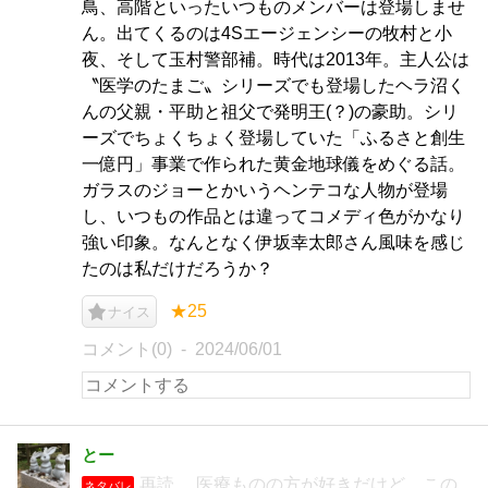
鳥、高階といったいつものメンバーは登場しませ
ん。出てくるのは4Sエージェンシーの牧村と小
夜、そして玉村警部補。時代は2013年。主人公は
〝医学のたまご〟シリーズでも登場したヘラ沼く
んの父親・平助と祖父で発明王(？)の豪助。シリ
ーズでちょくちょく登場していた「ふるさと創生
一億円」事業で作られた黄金地球儀をめぐる話。
ガラスのジョーとかいうヘンテコな人物が登場
し、いつもの作品とは違ってコメディ色がかなり
強い印象。なんとなく伊坂幸太郎さん風味を感じ
たのは私だけだろうか？
★25
ナイス
コメント(0)
2024/06/01
とー
再読。 医療ものの方が好きだけど、この
ネタバレ