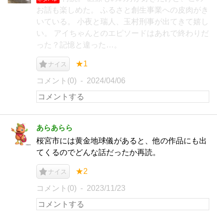
お話も楽しめた。 ふるさと創生事業への皮肉がき
いている。 小夜と瑞人、玉村刑事が出てきて嬉し
い。 アイちゃんとのエピソードはあれで終わりだ
った？記憶と違った…。
★1
ナイス
コメント(0)
2024/04/06
あらあらら
桜宮市には黄金地球儀があると、他の作品にも出
てくるのでどんな話だったか再読。
★2
ナイス
コメント(0)
2023/11/23