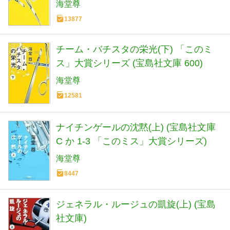
海堂尊
13877
チーム・バチスタの栄光(下) 「このミ
ス」大賞シリーズ (宝島社文庫 600)
海堂尊
12581
ナイチンゲールの沈黙(上) (宝島社文庫
C か 1-3 「このミス」大賞シリーズ)
海堂尊
8447
ジェネラル・ルージュの凱旋(上) (宝島
社文庫)