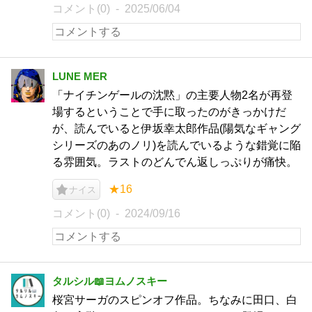
コメント(0)
2025/06/04
LUNE MER
「ナイチンゲールの沈黙」の主要人物2名が再登
場するということで手に取ったのがきっかけだ
が、読んでいると伊坂幸太郎作品(陽気なギャング
シリーズのあのノリ)を読んでいるような錯覚に陥
る雰囲気。ラストのどんでん返しっぷりが痛快。
★16
ナイス
コメント(0)
2024/09/16
タルシル📖ヨムノスキー
桜宮サーガのスピンオフ作品。ちなみに田口、白