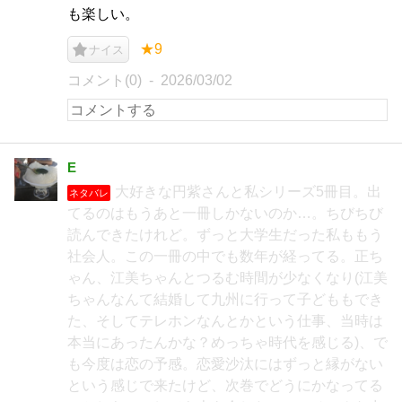
も楽しい。
★9
ナイス
コメント(0)
2026/03/02
E
大好きな円紫さんと私シリーズ5冊目。出
ネタバレ
てるのはもうあと一冊しかないのか…。ちびちび
読んできたけれど。ずっと大学生だった私ももう
社会人。この一冊の中でも数年が経ってる。正ち
ゃん、江美ちゃんとつるむ時間が少なくなり(江美
ちゃんなんて結婚して九州に行って子どももでき
た、そしてテレホンなんとかという仕事、当時は
本当にあったんかな？めっちゃ時代を感じる)、で
も今度は恋の予感。恋愛沙汰にはずっと縁がない
という感じで来たけど、次巻でどうにかなってる