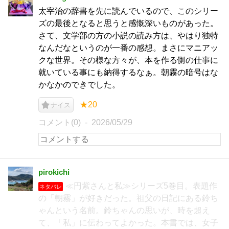
太宰治の辞書を先に読んでいるので、このシリー
ズの最後となると思うと感慨深いものがあった。
さて、文学部の方の小説の読み方は、やはり独特
なんだなというのが一番の感想。まさにマニアッ
クな世界。その様な方々が、本を作る側の仕事に
就いている事にも納得するなぁ。朝霧の暗号はな
かなかのできでした。
★20
ナイス
コメント(0)
2026/05/29
pirokichi
≪円紫さんと私≫シリーズ5巻目。表題作
ネタバレ
の「朝霧」が好きだった。祖父の日記にある鈴ち
ゃんという名前。鈴ちゃんの思いが、時を超え
て、「私」に伝わってよかった。本書では、女子