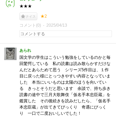
★★★
★2
ナイス
コメント(0)
2025/04/13
あられ
国文学の学生はこういう勉強をしているのかと毎
回驚愕している 私の読書は読み散らかすだけな
んだとあらためて思う シリーズ5作目は、１作
目に戻った様にとっつきやすい内容となっていま
した 本当にいいものは太陽のほうを向いてい
る きっとそうだと思います 余談で、持ち歩き
読書の途中で三月大歌舞伎「仮名手本忠臣蔵」を
鑑賞した その後続きを読みだしたら、「仮名手
本忠臣蔵」が出てきてびっくり 奇遇にびっく
り 一口で二度おいしいでした！