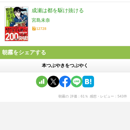
成瀬は都を駆け抜ける
宮島未奈
12728
朝霧をシェアする
本つぶやきをつぶやく
朝霧
の
評価
61
％
感想・レビュー
543
件