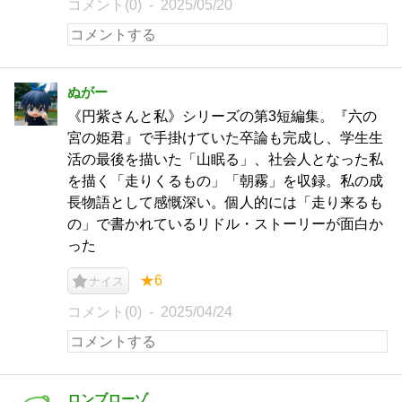
コメント(0)
2025/05/20
ぬがー
《円紫さんと私》シリーズの第3短編集。『六の
宮の姫君』で手掛けていた卒論も完成し、学生生
活の最後を描いた「山眠る」、社会人となった私
を描く「走りくるもの」「朝霧」を収録。私の成
長物語として感慨深い。個人的には「走り来るも
の」で書かれているリドル・ストーリーが面白か
った
★6
ナイス
コメント(0)
2025/04/24
ロンブローゾ