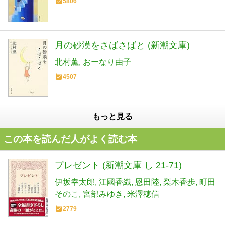
5806
月の砂漠をさばさばと (新潮文庫)
北村薫
おーなり由子
4507
もっと見る
この本を読んだ人がよく読む本
プレゼント (新潮文庫 し 21-71)
伊坂幸太郎
江國香織
恩田陸
梨木香歩
町田
そのこ
宮部みゆき
米澤穂信
2779