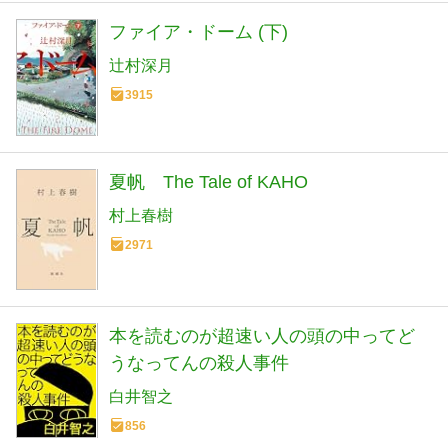
ファイア・ドーム (下)
辻村深月
3915
夏帆 The Tale of KAHO
村上春樹
2971
本を読むのが超速い人の頭の中ってど
うなってんの殺人事件
白井智之
856