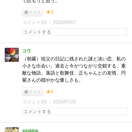
で読もうと思う。
★3
ナイス
コメント(0)
2026/08/07
コウ
（朝霧）祖父の日記に残された謎と淡い恋、私の
小さな出会い。過去と今がつながり交錯する、素
敵な物語。落語と歌舞伎、正ちゃんとの友情、円
紫さんの穏やかな優しさも。
★4
ナイス
コメント(0)
2026/07/22
sosking