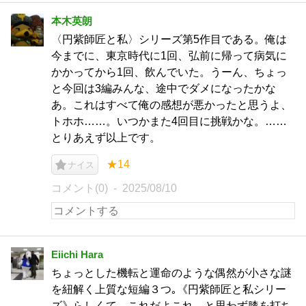
本木英朗
〈円紫師匠と私〉シリーズ第5作目である。俺は
今までに、東京時代に1回、弘前に帰って病気に
かかってから1回、飲んでいた。うーん、ちょっ
と今回は3編みんな、途中でダメになったかな
あ。これはすべて俺の感想が悪かったと思うよ、
トホホ……。いつかまた4回目に挑戦かな。……
とりあえず以上です。
★14
ナイス
コメント(0)
2025/08/10
Eiichi Hara
ちょっとした機転と運命のような偶然が小さな謎
を紐解く上質な短編３つ｡《円紫師匠と私シリー
ズ》らしくて、これだよこれ、と思わず膝を打ち