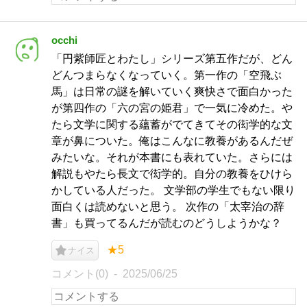
occhi
「円紫師匠とわたし」シリーズ第五作だが、どん
どんつまらなくなっていく。第一作の「空飛ぶ
馬」は日常の謎を解いていく爽快さで面白かった
が第四作の「六の宮の姫君」で一気に冷めた。や
たら文学に関する蘊蓄がでてきてその衒学的な文
章が鼻についた。俺はこんなに教養があるんだぜ
みたいな。それが本書にも表れていた。さらには
解説もやたら長文で衒学的。自分の教養をひけら
かしている人だった。 文学部の学生でもない限り
面白くは読めないと思う。 次作の「太宰治の辞
書」も買ってるんだが読むのどうしようかな？
★5
ナイス
コメント(0)
2025/06/25