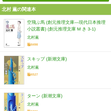
北村 薫の関連本
空飛ぶ馬 (創元推理文庫―現代日本推理
小説叢書) (創元推理文庫 M き 3-1)
北村薫
8498
スキップ (新潮文庫)
北村薫
6527
ターン (新潮文庫)
北村薫