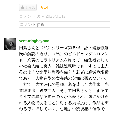
★14
ナイス
コメント(0)
2025/03/17
venturingbeyond
円紫さんと〈私〉シリーズ第５弾。故・齋藤愼爾
氏の解説の通り、〈私〉のビルドゥングスロマン
も、充実のモラトリアムを終えて、編集者として
の社会人編に突入。雑誌連載時でも、すでに主人
公のような文学的教養を備えた若者は絶滅危惧種
であり、人物造型の実在感の欠如は否めないが、
一方で、大学時代の恩師、名を成した大作家、先
輩編集者、親友二人、そして円紫さんと、まるで
タイプの異なる周囲の人から愛され、気にかけら
れる人物であることに対する納得度は、作品を重
ねる毎に増していく。心地よい読後感の佳作で