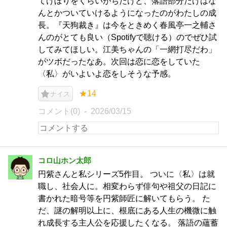
てけぼりをくらいがちだけど、落語部分だけはな
んとかついていけるようになったのがわたしの成
長。『天狗裁き』は今をときめく春風亭一之輔さ
んのがとても良い（Spotifyで聴ける）のでぜひ試
してみてほしい。江美ちゃんの「一網打尽だわ」
がツボだったなあ。次回は恋に恋をしていた
〈私〉がいよいよ恋をしそうな予感。
★14
ナイス
コメント(0)
2026/03/15
コロ山ホン太郎
円紫さんと私シリーズ5作目。 ついに〈私〉は就
職し、社会人に。相変わらず俳句や祖父の日記に
書かれた暗号等を円紫師匠に解いてもらう。 た
だ、謎の解明以上に、根底にある人生の機微に触
れ成長する主人公を応援したくなる。 落語の蘊蓄