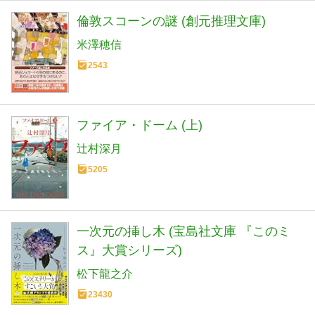
倫敦スコーンの謎 (創元推理文庫)
米澤穂信
2543
ファイア・ドーム (上)
辻村深月
5205
一次元の挿し木 (宝島社文庫 『このミ
ス』大賞シリーズ)
松下龍之介
23430