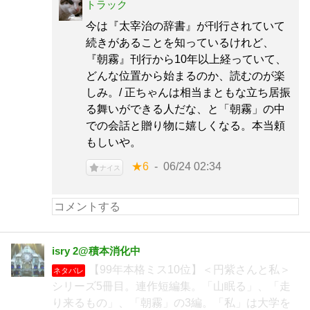
トラック
今は『太宰治の辞書』が刊行されていて
続きがあることを知っているけれど、
『朝霧』刊行から10年以上経っていて、
どんな位置から始まるのか、読むのが楽
しみ。/ 正ちゃんは相当まともな立ち居振
る舞いができる人だな、と「朝霧」の中
での会話と贈り物に嬉しくなる。本当頼
もしいや。
★6
06/24 02:34
ナイス
isry 2@積本消化中
【99年本格ミス10位】＜円紫さんと私＞
ネタバレ
シリーズ5冊目。連作短編集。「山眠る」、「走
り来るもの」、「朝霧」の3編。「私」は大学を