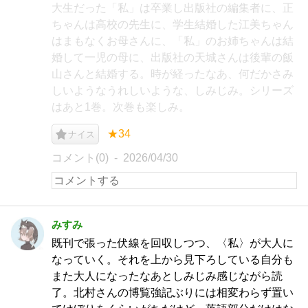
大生だった「私」は卒業し出版社の編集者に、正
ちゃんは高校の先生に、学生結婚した江美ちゃん
はまもなくお母さんに、「私」のお姉ちゃんは結
婚して一児の母に、出版社の天城さんは後輩の飯
山さんと結婚する。時が経ったなあ、何だかさみ
しいようなうれしいような、しみじみ。シリーズ
はあと1巻。次巻も楽しみ。
★34
ナイス
コメント(0)
2026/04/30
みすみ
既刊で張った伏線を回収しつつ、〈私〉が大人に
なっていく。それを上から見下ろしている自分も
また大人になったなあとしみじみ感じながら読
了。北村さんの博覧強記ぶりには相変わらず置い