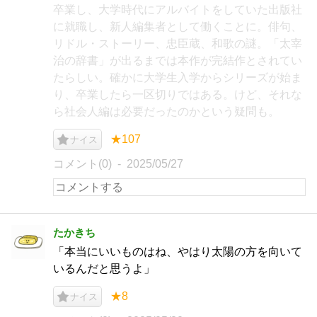
卒業し、大学時代にアルバイトをしていた出版社
に就職し、新人編集者として働くことに。俳句、
リドル・ストーリー、忠臣蔵、和歌の謎。「太宰
治の辞書」が出るまでは本作が完結作とされてい
たらしい。確かに大学生入学からシリーズが始ま
り、卒業したら一区切りではある。けど、それな
ら社会人編は必要だったのかという疑問も。
★107
ナイス
コメント(0)
2025/05/27
たかきち
「本当にいいものはね、やはり太陽の方を向いて
いるんだと思うよ」
★8
ナイス