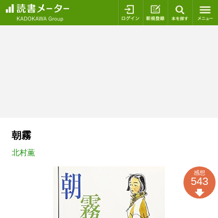
ログイン
新規登録
本を探
朝霧
北村薫
感想
543