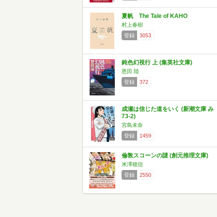
夏帆 The Tale of KAHO
村上春樹
登録
3053
鈍色幻視行 上 (集英社文庫)
恩田 陸
登録
372
成瀬は信じた道をいく (新潮文庫 み
73-2)
宮島未奈
登録
1459
倫敦スコーンの謎 (創元推理文庫)
米澤穂信
登録
2550