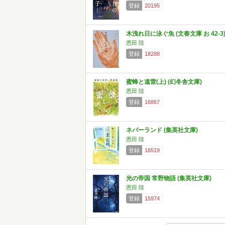
登録
20195
木洩れ日に泳ぐ魚 (文春文庫 お 42-3
恩田 陸
登録
18288
蜜蜂と遠雷(上) (幻冬舎文庫)
恩田 陸
登録
16867
ネバーランド (集英社文庫)
恩田 陸
登録
16519
光の帝国 常野物語 (集英社文庫)
恩田 陸
登録
15974