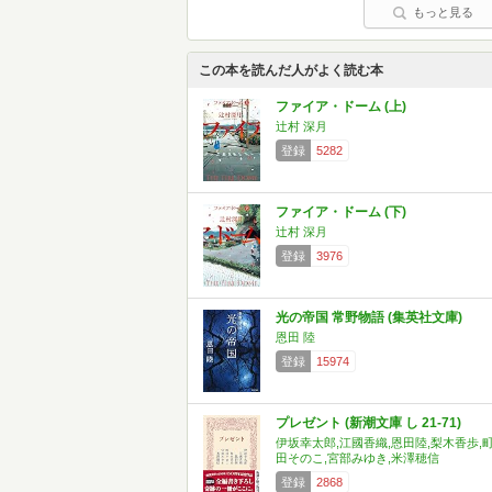
もっと見る
この本を読んだ人がよく読む本
ファイア・ドーム (上)
辻村 深月
登録
5282
ファイア・ドーム (下)
辻村 深月
登録
3976
光の帝国 常野物語 (集英社文庫)
恩田 陸
登録
15974
プレゼント (新潮文庫 し 21-71)
伊坂幸太郎,江國香織,恩田陸,梨木香歩,
田そのこ,宮部みゆき,米澤穂信
登録
2868