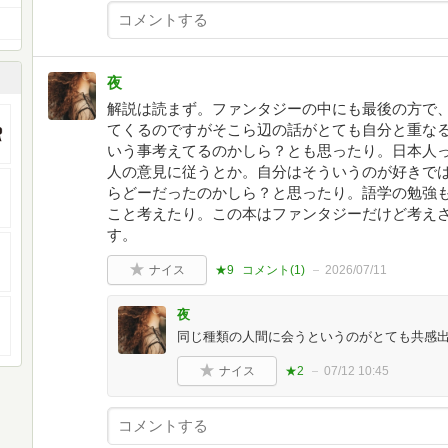
夜
解説は読まず。ファンタジーの中にも最後の方で
てくるのですがそこら辺の話がとても自分と重な
いう事考えてるのかしら？とも思ったり。日本人
人の意見に従うとか。自分はそういうのが好きで
らどーだったのかしら？と思ったり。語学の勉強
こと考えたり。この本はファンタジーだけど考え
す。
ナイス
★9
コメント(
1
)
2026/07/11
夜
同じ種類の人間に会うというのがとても共感
ナイス
★2
07/12 10:45