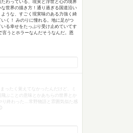
横たわっている、現実と浮世と心の境界
いな世界の描き方！通り過ぎる国道沿い
くような、すごく現実味のある力強く綺
いく！ みのりに憧れる。地に足がつ
ている幸せをたっぷり受け止めていてす
で言うとホラーなんだそうなんだ。恩
、まったく覚えてなかったんだけど、ミ
局飛ぶことの意味とかあちらの世界とか
んやり終わった…常野物語と雰囲気似た感
