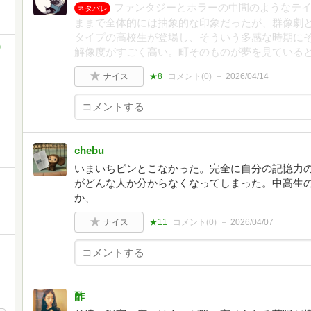
ファンタジーとホラーの中間のようなテ
ネタバレ
ままで全体的には抽象的な印象だったが、群像劇
タイプの高校生が登場し、そういう多感な時期に
)
解像度がすごく高い。町そのものが夢を見ている
ナイス
★8
コメント(
0
)
2026/04/14
chebu
いまいちピンとこなかった。完全に自分の記憶力
がどんな人か分からなくなってしまった。中高生
か、
ナイス
★11
コメント(
0
)
2026/04/07
酢