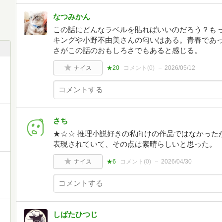
なつみかん
この話にどんなラベルを貼ればいいのだろう？も
キングや小野不由美さんの匂いはある。青春であ
さがこの話のおもしろさでもあると感じる。
ナイス
★20
コメント(
0
)
2026/05/12
さち
★☆☆ 推理小説好きの私向けの作品ではなかった
表現されていて、その点は素晴らしいと思った。
ナイス
★6
コメント(
0
)
2026/04/30
しばたひつじ