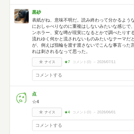
黒砂
表紙がね、意味不明だ。読み終わって分かるよう
におしゃべりなのに重複はしないみたいな感じで、
ンホラー、変な噂が現実になるとかで調べたりす
流れゆく何かと流されないものみたいなテーマだ
が、例えば指輪を渡す渡さないでこんな事言った
れは刺されるなって思った。
ナイス
★7
コメント(
0
)
2026/07/11
点
☆4
ナイス
★4
コメント(
0
)
2026/06/01