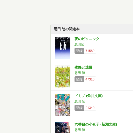
恩田 陸の関連本
夜のピクニック
恩田陸
登録
71589
蜜蜂と遠雷
恩田 陸
登録
47316
ドミノ (角川文庫)
恩田 陸
登録
21340
六番目の小夜子 (新潮文庫)
恩田 陸