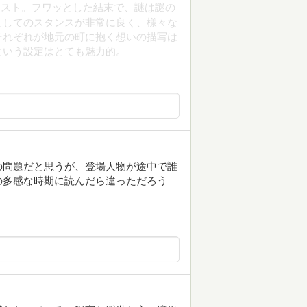
イスト。フワッとした結末で、謎は謎の
としてのスタンスが非常に良く、様々な
それぞれが地元の町に抱く想いの描写は
という設定はとても魅力的。
の問題だと思うが、登場人物が途中で誰
の多感な時期に読んだら違っただろう