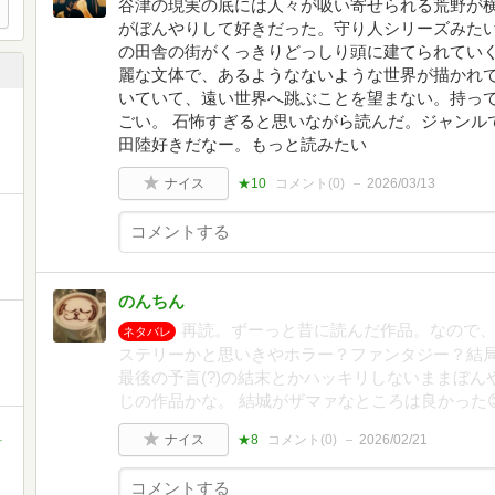
谷津の現実の底には人々が吸い寄せられる荒野が
がぼんやりして好きだった。守り人シリーズみた
の田舎の街がくっきりどっしり頭に建てられてい
麗な文体で、あるようなないような世界が描かれて
いていて、遠い世界へ跳ぶことを望まない。持っ
ごい。 石怖すぎると思いながら読んだ。ジャンル
田陸好きだなー。もっと読みたい
ナイス
★10
コメント(
0
)
2026/03/13
のんちん
再読。ずーっと昔に読んだ作品。なので
ネタバレ
ステリーかと思いきやホラー？ファンタジー？結
最後の予言(?)の結末とかハッキリしないままぼ
じの作品かな。 結城がザマァなところは良かった
ナイス
★8
コメント(
0
)
2026/02/21
町