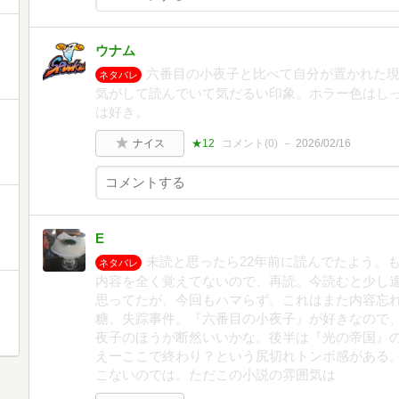
ウナム
六番目の小夜子と比べて自分が置かれた
ネタバレ
気がして読んでいて気だるい印象。ホラー色はし
は好き。
ナイス
★12
コメント(
0
)
2026/02/16
E
未読と思ったら22年前に読んでたよう。
ネタバレ
内容を全く覚えてないので、再読。今読むと少し
思ってたが、今回もハマらず。これはまた内容忘
糖、失踪事件。『六番目の小夜子』が好きなので
夜子のほうが断然いいかな。後半は『光の帝国』
えーここで終わり？という尻切れトンボ感がある
こないのでは。ただこの小説の雰囲気は