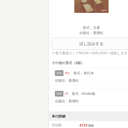
形式：文庫
出版社：新潮社
試し読みする
※電子書籍ストアBOOK☆WALKERへ移動します
その他の形式（β版）
形式：単行本
登録
301
出版社：新潮社
形式：Kindle版
登録
29
出版社：新潮社
本の詳細
登録数
4733
登録