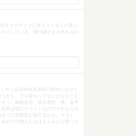
現状をネガティブに捉えている人が多い
っかりしている。謎が謎のまま終わるの
もしやと読み始める直前に気付いたけど
違うかも、でも変わってないかななどと
れそう。高校生活、地方都市、噂、金平
、前半は似たテイストなのでそれなら小
のほうに雰囲気が似てるかも。ラスト、
。みのりの知人たちはもうみんな帰って