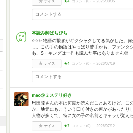
ナイス
★4
コメント(
0
)
2026/08/05
本読み師ぱちぴち
⭐️⭐️✨ 物語の繋ぎがギクシャクしてる気がした
じ。この手の物語はやっぱり苦手かも。ファンタ
あ、S・キングは一作も読んだ事はありません😅
ナイス
★4
コメント(
0
)
2026/07/19
mao@ミステリ好き
恩田陸さんの本は何度か読んだことあるけど、こ
か、地元にもこういう曰く付きの何かがあったり
人物が多くて、特に女の子の名前とキャラが覚え
ナイス
★7
コメント(
0
)
2026/07/12