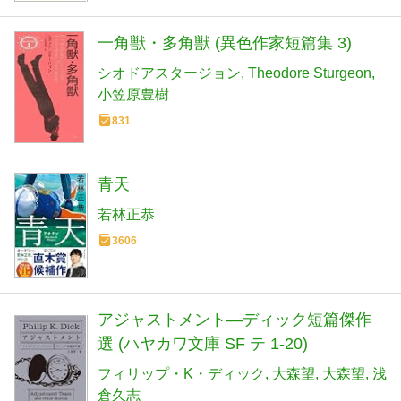
一角獣・多角獣 (異色作家短篇集 3)
シオドアスタージョン
Theodore Sturgeon
小笠原豊樹
831
青天
若林正恭
3606
アジャストメント―ディック短篇傑作
選 (ハヤカワ文庫 SF テ 1-20)
フィリップ・K・ディック
大森望
大森望
浅
倉久志