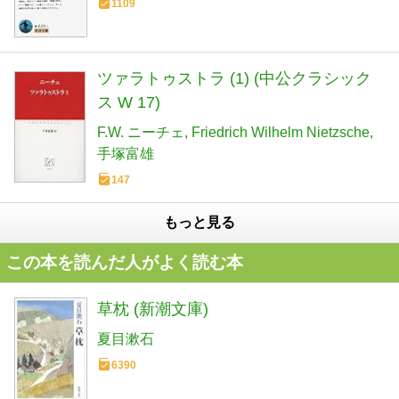
1109
ツァラトゥストラ (1) (中公クラシック
ス W 17)
F.W. ニーチェ
Friedrich Wilhelm Nietzsche
手塚富雄
147
もっと見る
この本を読んだ人がよく読む本
草枕 (新潮文庫)
夏目漱石
6390