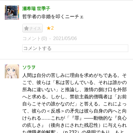
瀬希瑞 世季子
哲学者の非婚を叩くニーチェ
★2
ナイス
コメント(0)
2021/05/06
ソラヲ
人間は自分の苦しみに理由を求めがちである。そ
こで、彼らは「私は苦しんでいる、それは誰かの
所為に違いない」と推論し、激情の捌け口を外部
へと求める。しかし、禁欲主義的僧職者は「お前
自らこそその誰かなのだ」と答える。これによっ
て、彼らの＜反感＞の矛先は彼ら自身の内へと向
けられる……これが「『罪』――動物的な『良心
の疚しさ』（後向きにされた残忍性）に与えられ
た僧職者的解釈」（p.232）の発明であり、もと