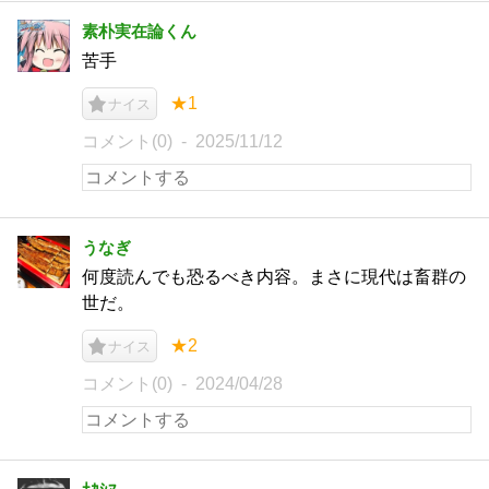
素朴実在論くん
苦手
★1
ナイス
コメント(0)
2025/11/12
うなぎ
何度読んでも恐るべき内容。まさに現代は畜群の
世だ。
★2
ナイス
コメント(0)
2024/04/28