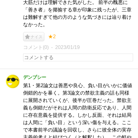
大筋だけは理解できた気がした。 前半の醜悪に
「善き者」を揶揄する章が印象に残ったが、三章
は難解すぎて他の方のような気づきには辿り着け
なかった。
★2
ナイス
コメント(0)
2023/01/19
デンプシー
第1・第2論文は善悪や良心、負い目がいかに価値
倒錯的かを暴く。第3論文の禁欲主義の話も同様
に展開されていくが、後半が圧巻だった。禁欲主
義も倒錯だがそれは人間の防衛反応であり、人間
に存在意義を提供する。しかし反面、それは結局
は人間に「負い目」という深い傷を与える。ここ
で本書前半の議論を回収し、さらに彼全体の実存
主義的考えと結びつく（と解釈した）。この鮮や