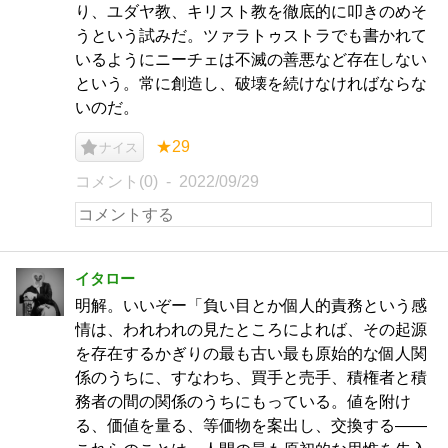
り、ユダヤ教、キリスト教を徹底的に叩きのめそ
うという試みだ。ツァラトゥストラでも書かれて
いるようにニーチェは不滅の善悪など存在しない
という。常に創造し、破壊を続けなければならな
いのだ。
★29
ナイス
コメント(0)
2022/09/29
イタロー
明解。いいぞー「負い目とか個人的責務という感
情は、われわれの見たところによれば、その起源
を存在するかぎりの最も古い最も原始的な個人関
係のうちに、すなわち、買手と売手、積権者と積
務者の間の関係のうちにもっている。値を附け
る、価値を量る、等価物を案出し、交換する――