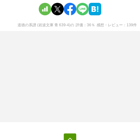
道徳の系譜 (岩波文庫 青 639-4)
の
評価
36
％
感想・レビュー
139
件