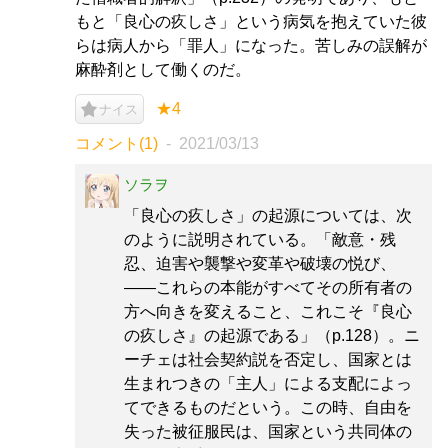
もと「良心の疚しさ」という病気を抱えていた彼
らは病人から「罪人」になった。苦しみの誤解が
麻酔剤として働くのだ。
★4
ナイス
コメント(1)
2021/03/13
ソラヲ
「良心の疚しさ」の起源については、次
のように説明されている。「敵意・残
忍、迫害や襲撃や変革や破壊の悦び、
――これらの本能がすべてその所有者の
方へ向きを変えること、これこそ『良心
の疚しさ』の起源である」（p.128）。ニ
ーチェは社会契約説を否定し、国家とは
生まれつきの「主人」による支配によっ
てできるものだという。この時、自由を
失った被征服民は、国家という共同体の