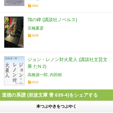
1061
鵼の碑 (講談社ノベルス)
京極夏彦
3028
ジョン・レノン対火星人 (講談社文芸文
庫 たN 2)
高橋源一郎
内田樹
1512
道徳の系譜 (岩波文庫 青 639-4)をシェアする
本つぶやきをつぶやく