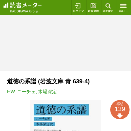
ログイン
新規登録
本を探
道徳の系譜 (岩波文庫 青 639-4)
F.W. ニーチェ
,
木場深定
感想
139