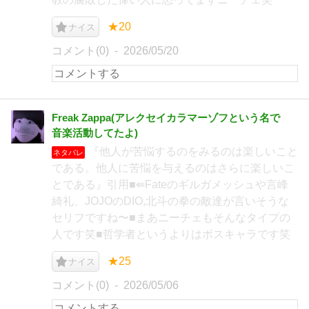
★20
ナイス
コメント(0)
2026/05/20
Freak Zappa(アレクセイカラマーゾフという名で
音楽活動してたよ)
『他人が苦悩するのをみるのは楽しいこと
ネタバレ
である。他人に苦悩を与えるのはさらに楽しいこ
とである』引用■⇚Fateのギルガメッシュや言峰
綺礼、JOJOのDIO,北斗の拳の敵達が言いそうな
セリフですね〜■まあニーチェもそんなタイプの
人です笑■哲学者というよりはボスキャラです笑
★25
ナイス
コメント(0)
2026/05/06