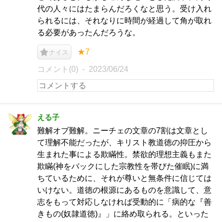
代の人々にはたまらんだろくなと思う。受け入れ
られるには、それなりに時間が経過して角が取れ
る必要があったんだろうな。
★7
ナイス
コメント(0)
2023/06/24
える子
難解オブ難解。ニーチェの文章の7割は文章とし
て理解不能だったが、キリスト教道徳の抑圧から
生まれた事による欺瞞性。禁欲的理想主義もまた
欺瞞(神をバックにした宗教性を帯びた催眠)に満
ちているために、それが尊いと無条件に信じては
いけない。道徳の根源にあるものを意識して、意
志をもって対応しなければ受動的に「病的な『善
きもの(奴隷道徳)』」に絡め取られる。といった