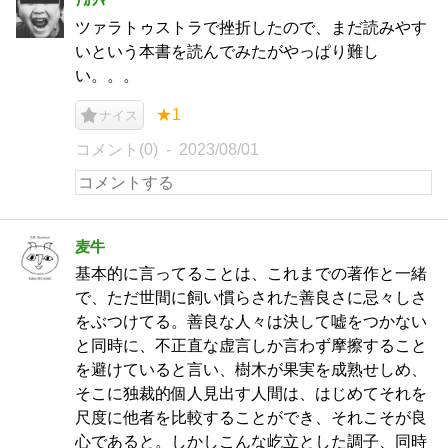
ﾅｶｼﾏ
ツァラトゥストラで挫折したので、まだ読みやす
いという本書を読んでみたがやっぱり難し
い。。。
★1
ナイス
コメント(0)
2023/08/01
麦牛
基本的に言ってることは、これまでの著作と一緒
で、ただ世間に飼い慣らされた善良さに忌々しさ
をぶつけてる。善良な人々は決して嘘をつかない
と同時に、不正直な虚言しか言わず摩擦すること
を避けていると言い、樹木が果実を成熟せしめ、
そこに独裁的個人見出す人間は、はじめてそれを
尺度に他者を比較することができ、それこそが良
心であると。しかしこんな屹立とした調子、同時