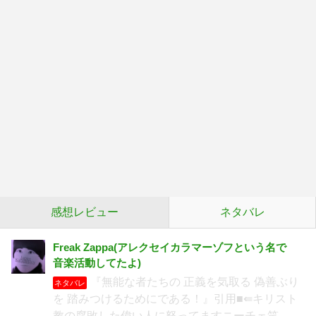
感想レビュー
ネタバレ
Freak Zappa(アレクセイカラマーゾフという名で
音楽活動してたよ)
『無能な者たちの 正義を気取る 偽善ぶり
ネタバレ
を 踏みつけるためにである！』引用■⇚キリスト
教の腐敗した偉い人に怒ってますニーチェ笑