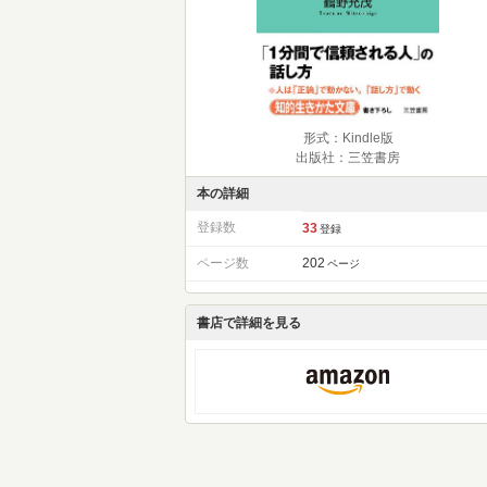
形式：Kindle版
出版社：三笠書房
本の詳細
登録数
33
登録
ページ数
202
ページ
書店で詳細を見る