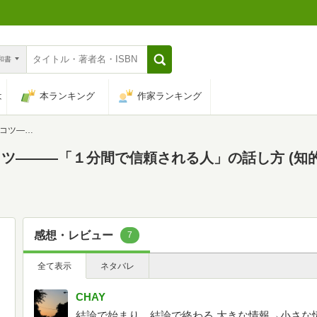
n和書
は
本ランキング
作家ランキング
知的生きかた文庫)
ツ―――「１分間で信頼される人」の話し方 (知
感想・レビュー
7
全て表示
ネタバレ
CHAY
結論で始まり、結論で終わる 大きな情報→小さな