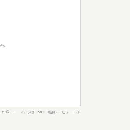
せん
頭のいい説明「すぐできる」コツ―――「１分間で信頼される人」の話し方 (知的生きかた文庫)
の
評価
50
感想・レビュー
7
％
件