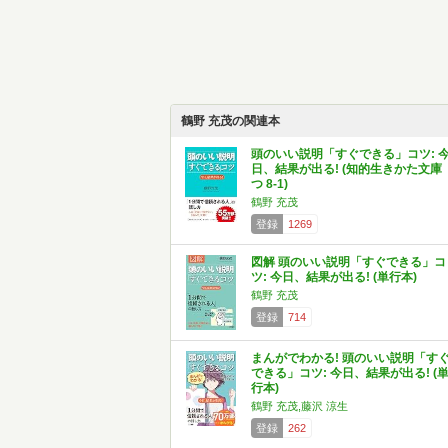
鶴野 充茂の関連本
頭のいい説明「すぐできる」コツ: 
日、結果が出る! (知的生きかた文庫
つ 8-1)
鶴野 充茂
登録
1269
図解 頭のいい説明「すぐできる」コ
ツ: 今日、結果が出る! (単行本)
鶴野 充茂
登録
714
まんがでわかる! 頭のいい説明「す
できる」コツ: 今日、結果が出る! (
行本)
鶴野 充茂,藤沢 涼生
登録
262