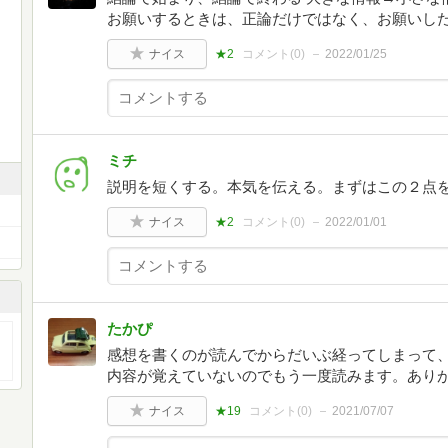
お願いするときは、正論だけではなく、お願いし
ナイス
★2
コメント(
0
)
2022/01/25
ミチ
説明を短くする。本気を伝える。まずはこの２点
ナイス
★2
コメント(
0
)
2022/01/01
たかぴ
感想を書くのが読んでからだいぶ経ってしまって
内容が覚えていないのでもう一度読みます。あり
ナイス
★19
コメント(
0
)
2021/07/07