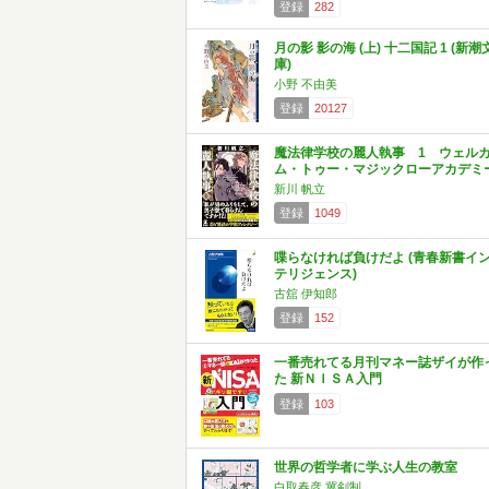
登録
282
月の影 影の海 (上) 十二国記 1 (新潮
庫)
小野 不由美
登録
20127
魔法律学校の麗人執事 1 ウェル
ム・トゥー・マジックローアカデミ
新川 帆立
登録
1049
喋らなければ負けだよ (青春新書イ
テリジェンス)
古舘 伊知郎
登録
152
一番売れてる月刊マネー誌ザイが作
た 新ＮＩＳＡ入門
登録
103
世界の哲学者に学ぶ人生の教室
白取春彦,冀剣制