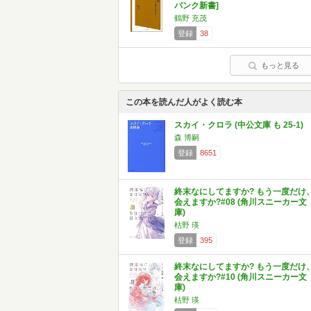
バンク新書]
鶴野 充茂
登録
38
もっと見る
この本を読んだ人がよく読む本
スカイ・クロラ (中公文庫 も 25-1)
森 博嗣
登録
8651
終末なにしてますか? もう一度だけ
会えますか?#08 (角川スニーカー文
庫)
枯野 瑛
登録
395
終末なにしてますか? もう一度だけ
会えますか?#10 (角川スニーカー文
庫)
枯野 瑛