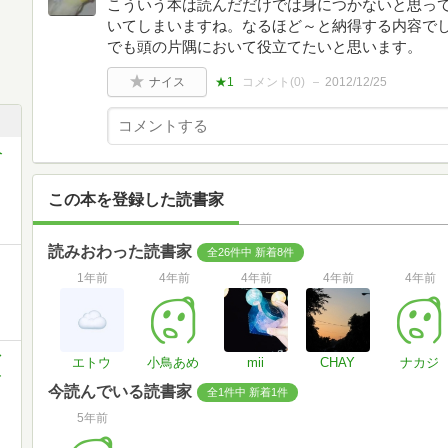
こういう本は読んだだけでは身につかないと思っ
いてしまいますね。なるほど～と納得する内容で
でも頭の片隅において役立てたいと思います。
ナイス
★1
コメント(
0
)
2012/12/25
今
この本を登録した読書家
読みおわった読書家
全26件中 新着8件
1年前
4年前
4年前
4年前
4年前
ぐ
エトウ
小鳥あめ
mii
CHAY
ナカジ
単
今読んでいる読書家
全1件中 新着1件
5年前