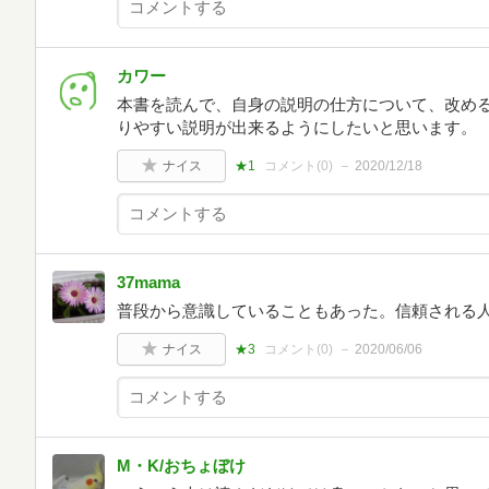
カワー
本書を読んで、自身の説明の仕方について、改め
りやすい説明が出来るようにしたいと思います。
ナイス
★1
コメント(
0
)
2020/12/18
37mama
普段から意識していることもあった。信頼される
ナイス
★3
コメント(
0
)
2020/06/06
M・K/おちょぼけ