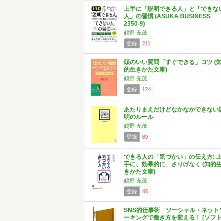
上手に「説明できる人」と「できな
人」の習慣 (ASUKA BUSINESS
2350-9)
鶴野 充茂
登録
211
頭のいい質問「すぐできる」コツ (
的生きかた文庫)
鶴野 充茂
登録
124
あたりまえだけどなかなかできない
明のルール
鶴野 充茂
登録
89
できる人の「気づかい」の伝え方: 
手に、効果的に、さりげなく (知的
きかた文庫)
鶴野 充茂
登録
45
SNS的仕事術 ソーシャル・ネット
ーキングで働き方を変える！ [ソフ