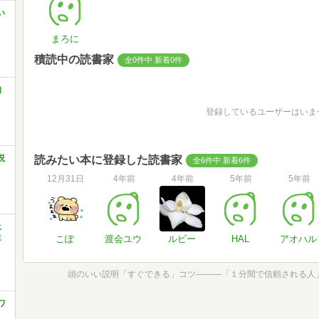
い
まろに
積読中の読書家
全0件中 新着0件
知
登録しているユーザーはいま
説
読みたい本に登録した読書家
全6件中 新着6件
12月31日
4年前
4年前
5年前
5年前
上
生
こぽ
渡会ユウ
ルビー
HAL
アオハル
ワ
ト