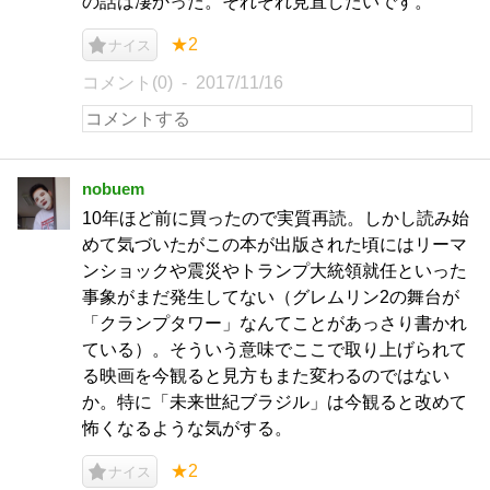
の話は凄かった。それぞれ見直したいです。
★2
ナイス
コメント(0)
2017/11/16
nobuem
10年ほど前に買ったので実質再読。しかし読み始
めて気づいたがこの本が出版された頃にはリーマ
ンショックや震災やトランプ大統領就任といった
事象がまだ発生してない（グレムリン2の舞台が
「クランプタワー」なんてことがあっさり書かれ
ている）。そういう意味でここで取り上げられて
る映画を今観ると見方もまた変わるのではない
か。特に「未来世紀ブラジル」は今観ると改めて
怖くなるような気がする。
★2
ナイス