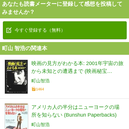
あなたも読書メーターに登録して感想を投稿して
みませんか？
今すぐ登録する（無料）
町山 智浩の関連本
映画の見方がわかる本: 2001年宇宙の旅
から未知との遭遇まで (映画秘宝
COLLECTION 22)
町山智浩
1464
アメリカ人の半分はニューヨークの場
所を知らない (Bunshun Paperbacks)
町山智浩