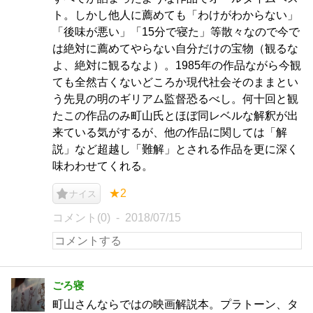
ト。しかし他人に薦めても「わけがわからない」
「後味が悪い」「15分で寝た」等散々なので今で
は絶対に薦めてやらない自分だけの宝物（観るな
よ、絶対に観るなよ）。1985年の作品ながら今観
ても全然古くないどころか現代社会そのままとい
う先見の明のギリアム監督恐るべし。何十回と観
たこの作品のみ町山氏とほぼ同レベルな解釈が出
来ている気がするが、他の作品に関しては「解
説」など超越し「難解」とされる作品を更に深く
味わわせてくれる。
★2
ナイス
コメント(0)
2018/07/15
ごろ寝
町山さんならではの映画解説本。プラトーン、タ