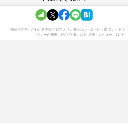
〈映画の見方〉がわかる本80年代アメリカ映画カルトムービー篇 ブレードラ
ンナーの未来世紀
の
評価
55
％
感想・レビュー
114
件