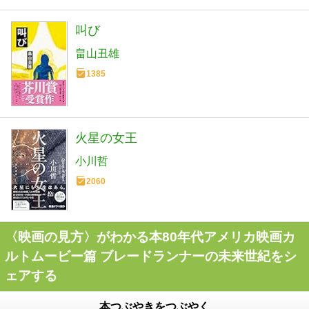
叫び
畠山丑雄
1385
火星の女王
小川哲
2060
〈映画の見方〉がわかる本80年代アメリカ映画カ
ルトムービー篇 ブレードランナーの未来世紀をシ
ェアする
本つぶやきをつぶやく