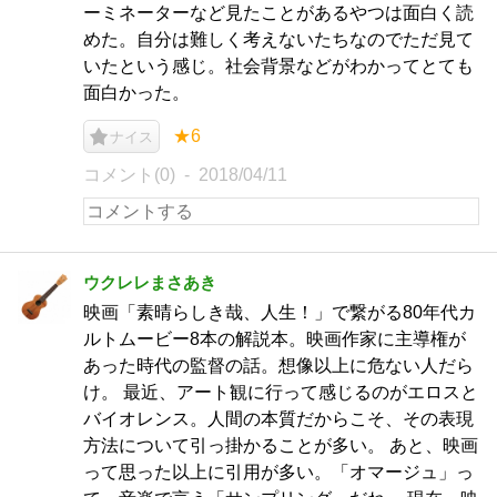
ーミネーターなど見たことがあるやつは面白く読
めた。自分は難しく考えないたちなのでただ見て
いたという感じ。社会背景などがわかってとても
面白かった。
★6
ナイス
コメント(0)
2018/04/11
ウクレレまさあき
映画「素晴らしき哉、人生！」で繋がる80年代カ
ルトムービー8本の解説本。映画作家に主導権が
あった時代の監督の話。想像以上に危ない人だら
け。 最近、アート観に行って感じるのがエロスと
バイオレンス。人間の本質だからこそ、その表現
方法について引っ掛かることが多い。 あと、映画
って思った以上に引用が多い。「オマージュ」っ