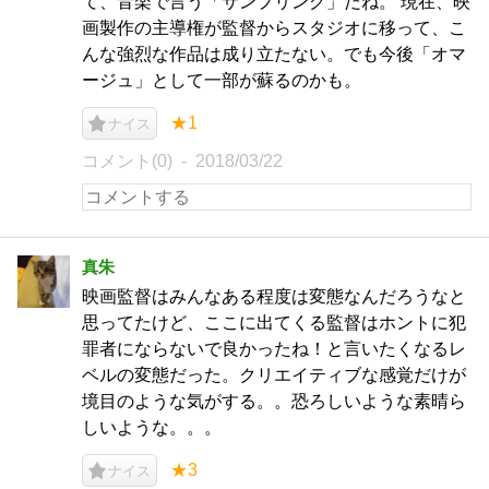
て、音楽で言う「サンプリング」だね。 現在、映
画製作の主導権が監督からスタジオに移って、こ
んな強烈な作品は成り立たない。でも今後「オマ
ージュ」として一部が蘇るのかも。
★1
ナイス
コメント(0)
2018/03/22
真朱
映画監督はみんなある程度は変態なんだろうなと
思ってたけど、ここに出てくる監督はホントに犯
罪者にならないで良かったね！と言いたくなるレ
ベルの変態だった。クリエイティブな感覚だけが
境目のような気がする。。恐ろしいような素晴ら
しいような。。。
★3
ナイス