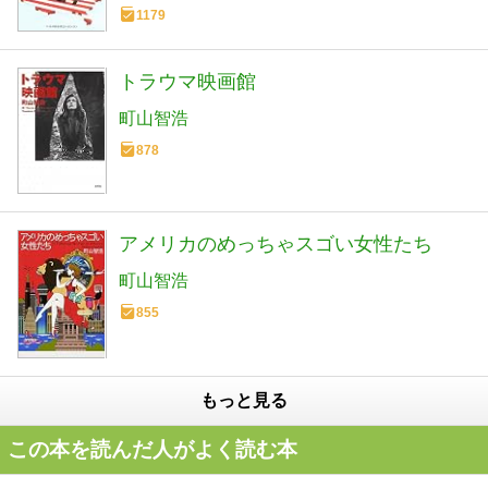
1179
トラウマ映画館
町山智浩
878
アメリカのめっちゃスゴい女性たち
町山智浩
855
もっと見る
この本を読んだ人がよく読む本