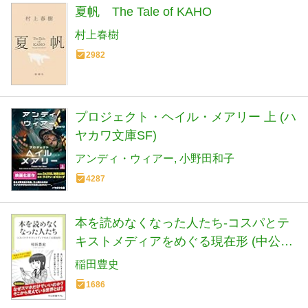
夏帆 The Tale of KAHO
村上春樹
2982
プロジェクト・ヘイル・メアリー 上 (ハ
ヤカワ文庫SF)
アンディ・ウィアー
小野田和子
4287
本を読めなくなった人たち-コスパとテ
キストメディアをめぐる現在形 (中公新
書ラクレ 861)
稲田豊史
1686