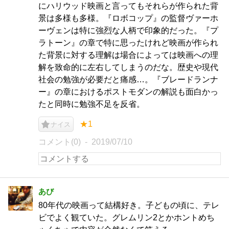
にハリウッド映画と言ってもそれらが作られた背
景は多様も多様。『ロボコップ』の監督ヴァーホ
ーヴェンは特に強烈な人柄で印象的だった。『プ
ラトーン』の章で特に思ったけれど映画が作られ
た背景に対する理解は場合によっては映画への理
解を致命的に左右してしまうのだな。歴史や現代
社会の勉強が必要だと痛感…。『ブレードランナ
ー』の章におけるポストモダンの解説も面白かっ
たと同時に勉強不足を反省。
★1
ナイス
コメント(0)
2019/07/10
あび
80年代の映画って結構好き。子どもの頃に、テレ
ビでよく観ていた。グレムリン2とかホントめち