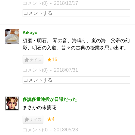
コメント(0)
2018/12/17
Kikuyo
須磨・明石。 琴の音、海鳴り、嵐の海、父帝の幻
影、明石の入道。昔々の古典の授業を思い出す。
★16
ナイス
コメント(0)
2018/07/31
多読多量連投が日課だった
まさかの末摘花
★4
ナイス
コメント(0)
2018/05/23