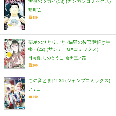
黄泉のツガイ(13) (ガンガンコミックス)
荒川弘
489
薬屋のひとりごと~猫猫の後宮謎解き手
帳~ (22) (サンデーGXコミックス)
日向夏
しのとうこ
倉田三ノ路
200
この音とまれ! 34 (ジャンプコミックス)
アミュー
149