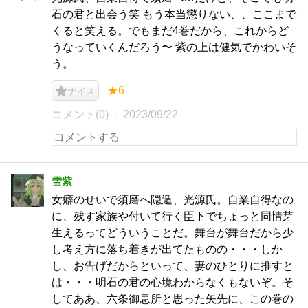
石の君と出会う笑 もう本当懲りない、、ここまで
くると笑える。でもまだ4巻だから、これからど
うなっていくんだろう〜 紫の上は健気でかわいそ
う。
★6
ナイス
コメント(0)
2023/09/22
雪紫
女癖のせいで須磨へ隠遁、光源氏。自業自得なの
に、残す家族や付いて行く臣下でちょっと同情芽
生えるってどういうことだ。舞台が舞台だから少
し考え方に落ち着きが出てたものの・・・しか
し、お告げだからといって、妻のひとりに推すと
は・・・明石の君の心境わからなくもないぞ。そ
してああ、六条御息所と思った矢先に、この巻の