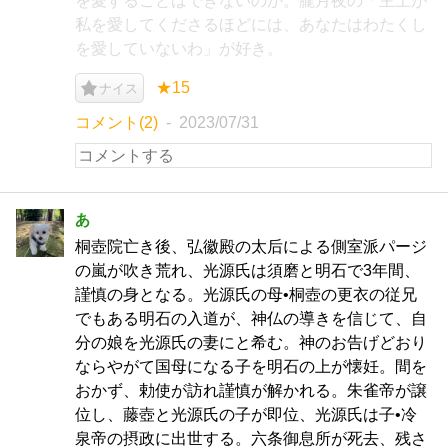
を愛することはできないのか。朧月夜の「主上が
私を愛してくださるほどには、あなたはわたくし
を愛していないわ」が好き。
★15
ナイス
コメント(2)
2023/07/31
あ
桐壺院亡き後、弘徽殿の太后による側室派パージ
の嵐が吹き荒れ、光源氏は須磨と明石で3年間、
謹慎の身となる。光源氏の母•桐壺の更衣の従兄
でもある明石の入道が、神仏の導きを信じて、自
分の娘を光源氏の妻にと希む。神のお告げどおり
ならやがて国母になる子を明石の上が懐妊。間を
おかず、勅使が訪れ謹慎が解かれる。朱雀帝が譲
位し、藤壺と光源氏の子が即位、光源氏は子•冷
泉帝の摂政に出世する。六条御息所が死去、残さ