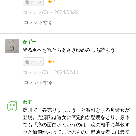
★2
ナイス
コメント(0)
2024/03/26
かずー
光る君へを観たらあさきゆめみしも読もう
★7
ナイス
コメント(0)
2024/02/11
わす
淀川で「春売りましょう」と客引きする舟遊女が
登場。光源氏は遊女に否定的な態度をとり、原本
でも「恋の面白さというのは、恋の相手に尊敬す
べき価値があってこそのもの。軽薄な者には最初