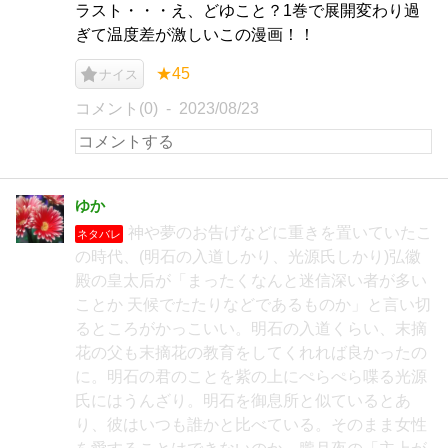
ラスト・・・え、どゆこと？1巻で展開変わり過
ぎて温度差が激しいこの漫画！！
★45
ナイス
コメント(0)
2023/08/23
ゆか
神や夢のお告げなどに重きを置いていたこ
ネタバレ
の時代、(明石の入道しかり、光源氏しかり)弘徽
殿の皇太后が「まったくなんと迷信深い者が多い
ことか 天候でたたりなどであるものか」と言い切
るところがかっこいい。明石の入道くらい、末摘
花の父も末摘花の教育をしてくれれば良かったの
に。明石の君のことを紫の上にぺらぺら喋る光源
氏にはうんざり。明石を御息所と似ているとあ
り、彼はいつも誰かと比べている。そのまま女性