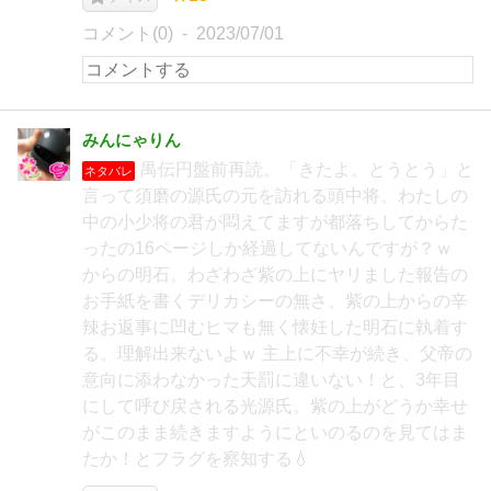
コメント(0)
2023/07/01
みんにゃりん
禺伝円盤前再読。「きたよ。とうとう」と
ネタバレ
言って須磨の源氏の元を訪れる頭中将。わたしの
中の小少将の君が悶えてますが都落ちしてからた
ったの16ページしか経過してないんですが？ｗ
からの明石。わざわざ紫の上にヤリました報告の
お手紙を書くデリカシーの無さ。紫の上からの辛
辣お返事に凹むヒマも無く懐妊した明石に執着す
る。理解出来ないよｗ 主上に不幸が続き、父帝の
意向に添わなかった天罰に違いない！と、3年目
にして呼び戻される光源氏。紫の上がどうか幸せ
がこのまま続きますようにといのるのを見てはま
たか！とフラグを察知する💧