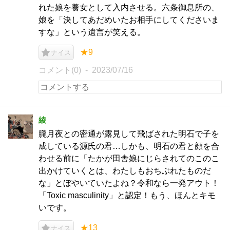
れた娘を養女として入内させる。六条御息所の、
娘を「決してあだめいたお相手にしてくださいま
すな」という遺言が笑える。
★9
ナイス
コメント(0)
2023/07/16
綾
朧月夜との密通が露見して飛ばされた明石で子を
成している源氏の君…しかも、明石の君と顔を合
わせる前に「たかが田舎娘にじらされてのこのこ
出かけていくとは、わたしもおちぶれたものだ
な」とぼやいていたよね？令和なら一発アウト！
「Toxic masculinity」と認定！もう、ほんとキモ
いです。
★13
ナイス