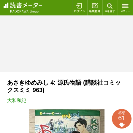
ログイン
新規登録
本を探
あさきゆめみし 4: 源氏物語 (講談社コミッ
クスミミ 963)
大和和紀
感想
61