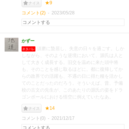
★9
ナイス
コメント(2)
2023/05/28
かずー
須磨に蟄居し、失意の日々を過ごす。しか
ネタバレ
しながら、そのような逆境において、源氏は人と
して大きく成長する。旧交を温めに来た頭中将
も、そのことを感じ取るほどに。都に復帰してか
らの政界での活躍も、不遇の日に得た糧を活かし
てのことだったのだろう。そういえば、昔、予備
校の古文の先生が、このあたりの源氏の姿をドラ
ゴンボールにおける悟空に例えていたなあ。
★14
ナイス
コメント(0)
2021/12/17