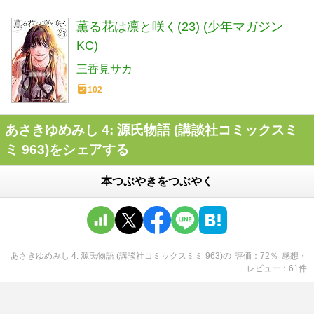
薫る花は凛と咲く(23) (少年マガジン
KC)
三香見サカ
102
あさきゆめみし 4: 源氏物語 (講談社コミックスミ
ミ 963)をシェアする
本つぶやきをつぶやく
あさきゆめみし 4: 源氏物語 (講談社コミックスミミ 963)
の
評価
72
％
感想・
レビュー
61
件