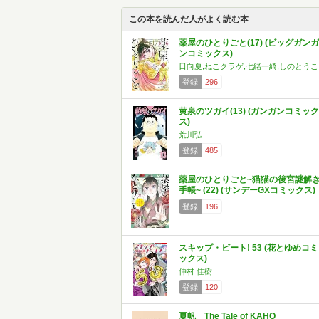
この本を読んだ人がよく読む本
薬屋のひとりごと(17) (ビッグガンガ
ンコミックス)
日向夏,ねこクラゲ,七緒一綺,しのとうこ
登録
296
黄泉のツガイ(13) (ガンガンコミック
ス)
荒川弘
登録
485
薬屋のひとりごと~猫猫の後宮謎解
手帳~ (22) (サンデーGXコミックス)
登録
196
スキップ・ビート! 53 (花とゆめコミ
ックス)
仲村 佳樹
登録
120
夏帆 The Tale of KAHO