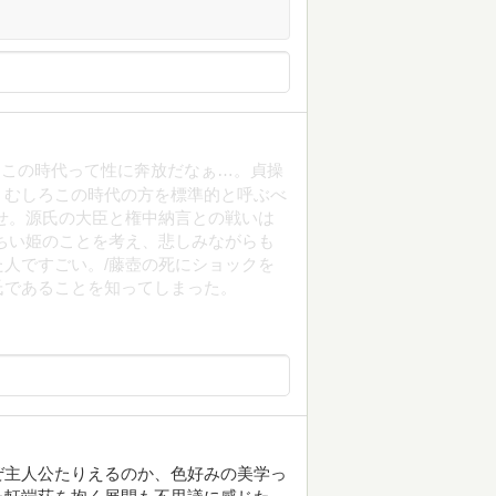
もこの時代って性に奔放だなぁ…。貞操
、むしろこの時代の方を標準的と呼ぶべ
せ。源氏の大臣と権中納言との戦いは
ちい姫のことを考え、悲しみながらも
人ですごい。/藤壺の死にショックを
氏であることを知ってしまった。
ぜ主人公たりえるのか、色好みの美学っ