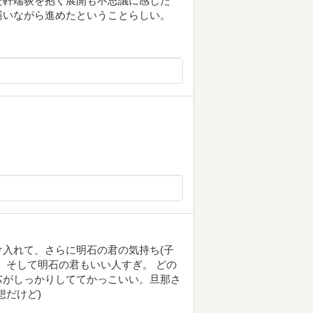
た軒端荻を抱く展開も不思議に感じた
繕いながら進めたということらしい。
入れて、さらに明石の君の気持ち(子
。そして明石の君もいい人すぎ。 どの
芯がしっかりしててかっこいい。旦那さ
想だけど)