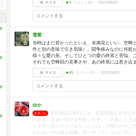
ナイス
★4
コメント(
0
)
2023/09/25
や
雪紫
当時はまだ若かったといえ、末摘花といい、空蝉と
件と別の意味で引き気味）。闘争絡みなのに何処
様々な愛の形。そしてひとつの愛の終焉と苦悩。
や
それでも空蝉回の見事さや、あの終焉には惹き込
ナイス
★45
コメント(
0
)
2023/08/23
や
ゆか
源氏物語の面白さは、容姿端麗な女性ば
ネタバレ
や
にある。読者が自分を投影しやすい。不美人な人
さを持ち合わせていなかった人は、空蝉のかわし
がお互いの心情を想像し思いやっているのに対し