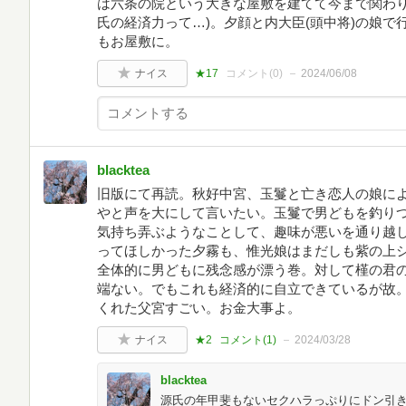
は六条の院という大きな屋敷を建てて今まで関わり
氏の経済力って…)。夕顔と内大臣(頭中将)の娘
もお屋敷に。
ナイス
★17
コメント(
0
)
2024/06/08
blacktea
旧版にて再読。秋好中宮、玉鬘と亡き恋人の娘に
やと声を大にして言いたい。玉鬘で男どもを釣り
気持ち弄ぶようなことして、趣味が悪いを通り越
ってほしかった夕霧も、惟光娘はまだしも紫の上
全体的に男どもに残念感が漂う巻。対して槿の君
端ない。でもこれも経済的に自立できているが故
くれた父宮すごい。お金大事よ。
ナイス
★2
コメント(
1
)
2024/03/28
blacktea
源氏の年甲斐もないセクハラっぷりにドン引