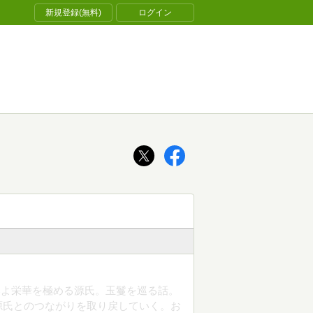
新規登録(無料)
ログイン
いよ栄華を極める源氏。玉鬘を巡る話。
源氏とのつながりを取り戻していく。お