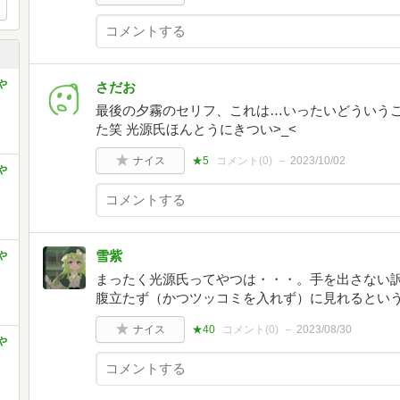
や
さだお
最後の夕霧のセリフ、これは…いったいどういう
た笑 光源氏ほんとうにきつい>_<
ナイス
★5
コメント(
0
)
2023/10/02
や
雪紫
や
まったく光源氏ってやつは・・・。手を出さない
腹立たず（かつツッコミを入れず）に見れるとい
ナイス
★40
コメント(
0
)
2023/08/30
や