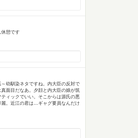
ん休憩です
話～幼馴染ネタですね。内大臣の反対で
は真面目だなあ。夕顔と内大臣の娘が筑
マティックでいい。そこからは源氏の悪
華麗。近江の君は…ギャグ要員なんだけ
。