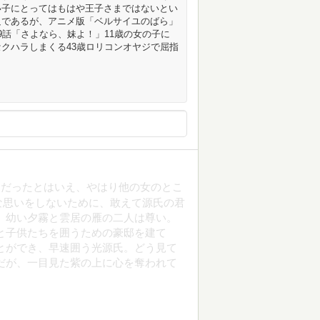
い子にとってはもはや王子さまではないとい
足であるが、アニメ版「ベルサイユのばら」
9話「さよなら、妹よ！」11歳の女の子に
クハラしまくる43歳ロリコンオヤジで屈指
とだったとはいえ、やはり他の女のとこ
な思いをしないために、敢えて源氏の君
、幼い夕霧と雲居の雁の二人は尊い。
と子供たちを囲うための豪邸を建て
とができ、早速囲う光源氏。どう見て
だが、一目見た紫の上に心を奪われて