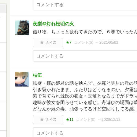
夜梨＠灯れ松明の火
借り物。ちょっと疲れてきたので、６巻でいった
ナイス
★7
コメント(
0
)
2021/05/02
枯伍
き
鉄壁・槿の姫君の話を挟んで、夕霧と雲居の雁の
引き裂かれたまま、ふたりはどうなるのか。夕霧
紫で育てられ源氏の養女・玉鬘となるまでがドラ
趣味が彼女を困らせている感じ。舟遊びの場面は
どなんか気の毒。頑張ってるけど空回りしてる感
ナイス
★11
コメント(
0
)
2020/12/12