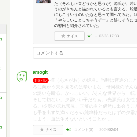
た（それも正直どうかと思うが）源氏が、若
うのがきちんと描かれているとも言える。蛇
にもこういうのいたなと思って調べてみた。1
「やらしいことしちゃうぞー」と嬉しそうにセ
の鬱回と紹介されていた。
ナイス
★1
03/28 17:33
コ
社
arsogit
槿（あさがお）の姫君。当時は普通のこ
ネタバレ
ろに向かう夫を見るのは辛いよな。母同様のそん
の誘いを断る。かっこいい。/そんな世界から一転
コ
そして切ない。夕霧いい子だなぁ。/光源氏は女性
る。/夕顔の忘れ形見、玉鬘の君と偶然に出会うこ
も手を出す気満々だろｗ/純粋枠だったはずの夕霧
しまう。血は争えないということか…。
コ
ナイス
★5
コメント(
0
)
2024/02/04