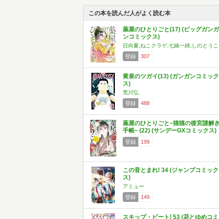
この本を読んだ人がよく読む本
薬屋のひとりごと(17) (ビッグガンガ
ンコミックス)
日向夏,ねこクラゲ,七緒一綺,しのとうこ
登録
307
黄泉のツガイ(13) (ガンガンコミック
ス)
荒川弘
登録
488
薬屋のひとりごと~猫猫の後宮謎解
手帳~ (22) (サンデーGXコミックス)
登録
199
この音とまれ! 34 (ジャンプコミック
ス)
アミュー
登録
149
スキップ・ビート! 53 (花とゆめコミ