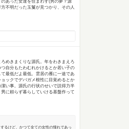
のあった女達を住まわす(男の夢？源
で行方不明だった玉鬘が見つかり、その人
よろめきまくりな源氏。年をわきまえろ
つつ自分もたわむれかけるとか若い子の
して最低だよ最低。雲居の雁に一途であ
ショックでデバガメ根性に目覚めるとか
の潔い事。源氏の行状のせいで説得力半
。男に頼らず暮らしていける基盤作って
きするけど、かつて全ての女性の憧れであっ