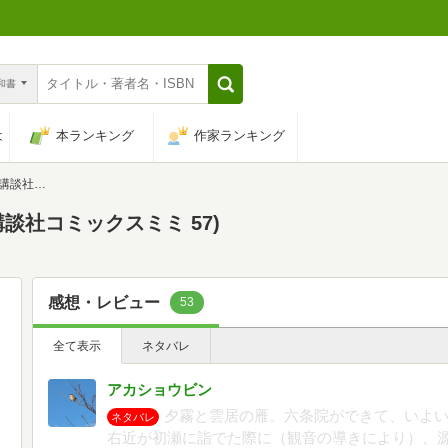
n和書
は
本ランキング
作家ランキング
ミミ 57)
講談社コミックスミミ 57)
感想・レビュー
53
全て表示
ネタバレ
アカショウビン
夕霧と雲居の雁。六条院ができて、いよ
ネタバレ
右近が初瀬に詣でた際に（観音の導きにより）、