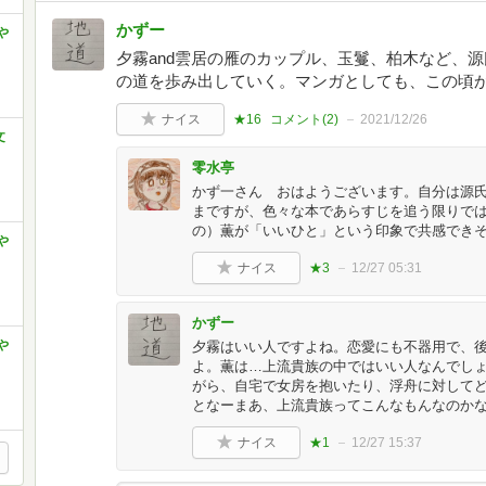
かずー
や
夕霧and雲居の雁のカップル、玉鬘、柏木など、
の道を歩み出していく。マンガとしても、この頃
ナイス
★16
コメント(
2
)
2021/12/26
文
零水亭
かず一さん おはようございます。自分は源氏物
まですが、色々な本であらすじを追う限りで
の）薫が「いいひと」という印象で共感でき
や
ナイス
★3
12/27 05:31
かずー
や
夕霧はいい人ですよね。恋愛にも不器用で、
よ。薫は…上流貴族の中ではいい人なんでし
がら、自宅で女房を抱いたり、浮舟に対して
となーまあ、上流貴族ってこんなもんなのか
ナイス
★1
12/27 15:37