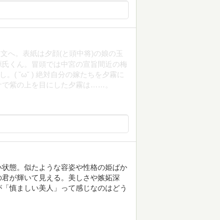
文へ。表紙は夕顔(と頭中将)の娘の玉
源氏くん。冒頭では中宮の宣旨間近の梅
( ˘ω˘ ) 絶対自分の嫁たちを夕霧に
サで紫の上を目にした夕霧は……。
い状態。似たような容姿や性格の姫ばか
の君が輝いて見える。美しさや嫉妬深
が「慎ましい美人」って感じなのはどう