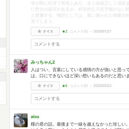
寺が既に牡丹で有名とあり、全く由緒正しく現在
に野分の描写があるが、科学的な天気予報のない
と想像する。物語としては、風に煽られた御簾の
見てしまう。
ナイス
★2
コメント(
0
)
2026/07/27
みっちゃん2
人はつい、言葉にしている感情の方が強いと思っ
は、口にできないほど深い想いもあるのだと思い
ナイス
★6
コメント(
0
)
2026/05/23
aisu
槿の君の話。最後まで一線を越えなかった珍しい