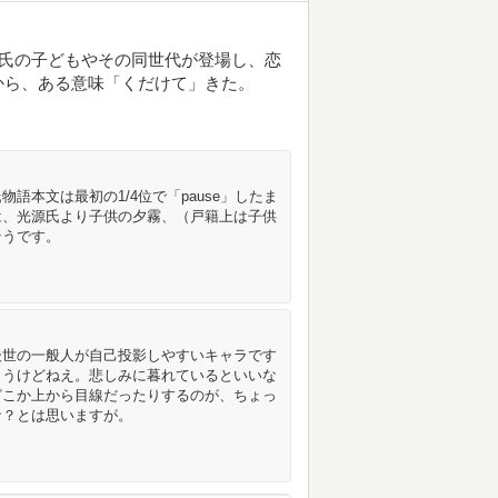
源氏の子どもやその同世代が登場し、恋
から、ある意味「くだけて」きた。
語本文は最初の1/4位で「pause」したま
は、光源氏より子供の夕霧、（戸籍上は子供
そうです。
後世の一般人が自己投影しやすいキャラです
ょうけどねえ。悲しみに暮れているといいな
どこか上から目線だったりするのが、ちょっ
な？とは思いますが。