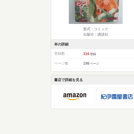
形式：コミック
出版社：講談社
本の詳細
登録数
316
登録
ページ数
198
ページ
書店で詳細を見る