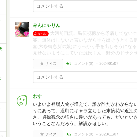
社
みんにゃりん
大河前再読。禺伝視聴から矛盾してない本
ネタバレ
鬘。無体はしないと言いながら手を出そうとする
壺(六条御息所の娘)にうっかり手を出しそうになるし。
氏
見せないようにしていた源氏くん。野分のドサク
ナイス
★9
コメント(
0
)
2024/01/07
社
わす
いよいよ登場人物が増えて、誰が誰だかわからな
社
りにあって、過剰にキャラ立ちした末摘花や近江
さ、貞操観念の強さに違いがあっても、だいたい
いうことなんだろう。解説がほしい。
ナイス
★2
コメント(
0
)
2023/11/07