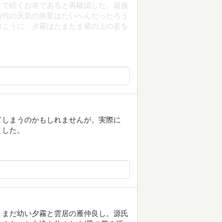
まで続くお寺であると再確認した。最後
時代の天気の急変はたいへんだったろう
向こうに、夕霧はたまたま紫の上の姿を
てしまうのかもしれませんが。実際に
ました。
。まだ幼い夕霧と雲居の雁仲良し。源氏