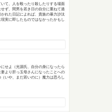
ていて、人を殴ったり殺したりする場面
はせず、間男を若き日の自分に重ねて過
書かれた日記によれば、貴族の暴力沙汰
は現実に即したものではなかったかもし
いにせよ（光源氏、自分の身になったら
は妻より肝っ玉母さんになったことへの
の（いや、まだ若いのに）魔力は恐ろし