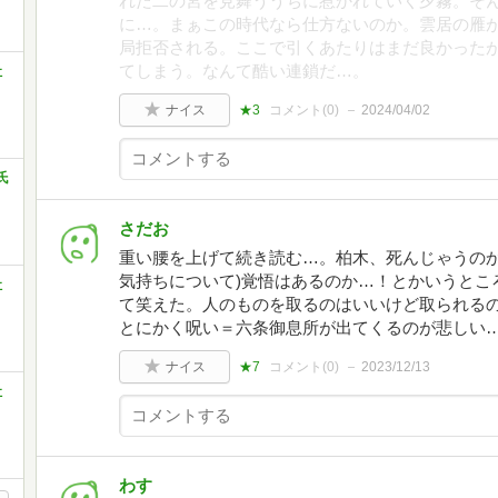
れた二の宮を見舞ううちに惹かれていく夕霧。そ
に…。まぁこの時代なら仕方ないのか。雲居の雁が
局拒否される。ここで引くあたりはまだ良かった
てしまう。なんて酷い連鎖だ…。
社
ナイス
★3
コメント(
0
)
2024/04/02
氏
さだお
重い腰を上げて続き読む…。柏木、死んじゃうのか
気持ちについて)覚悟はあるのか…！とかいうとこ
社
て笑えた。人のものを取るのはいいけど取られる
とにかく呪い＝六条御息所が出てくるのが悲しい
ナイス
★7
コメント(
0
)
2023/12/13
社
わす