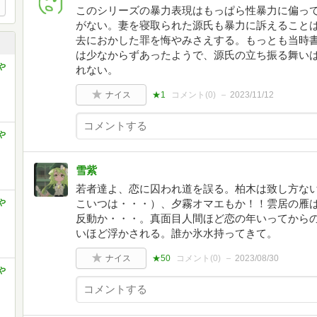
このシリーズの暴力表現はもっぱら性暴力に偏っ
がない。妻を寝取られた源氏も暴力に訴えること
去におかした罪を悔やみさえする。もっとも当時
は少なからずあったようで、源氏の立ち振る舞い
や
れない。
ナイス
★1
コメント(
0
)
2023/11/12
や
雪紫
若者達よ、恋に囚われ道を誤る。柏木は致し方な
や
こいつは・・・）、夕霧オマエもか！！雲居の雁
反動か・・・。真面目人間ほど恋の年いってから
いほど浮かされる。誰か氷水持ってきて。
ナイス
★50
コメント(
0
)
2023/08/30
や