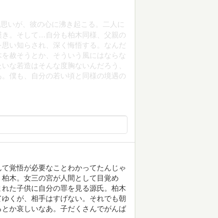
な思いが、彼の心に沸き起こる。二人に
嘆き。そして…自分も柏木同様、父親の
を思い知らされ、深く悔悟する。なんだ
木を赦そうとか、そういう風にはならな
たいな若造はそんな度胸ないんだろう、
あ。僕も、自分の若い頃と同様の境遇の
んて覚悟が必要なことわかってたんじゃ
く柏木。女三の宮が人間として目覚め
まれた子供に自分の罪を見る源氏。柏木
てゆくが、相手はすげない。それでも朝
るとか哀しいなあ。子だくさんでがんば