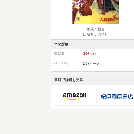
形式：新書
出版社：講談社
本の詳細
登録数
306
登録
ページ数
187
ページ
書店で詳細を見る