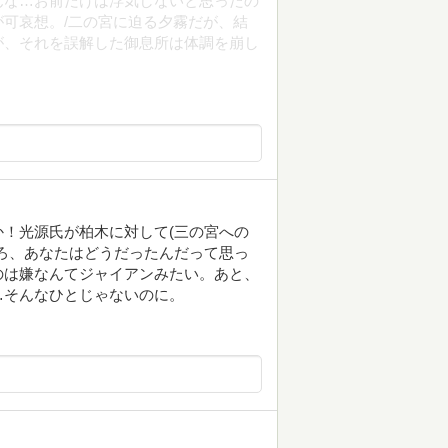
んな…お前だけは浮気しないと思ったの
可哀想。/二の宮に迫る夕霧だが、結
が、それを誤解した御息所は体調を崩し
！光源氏が柏木に対して(三の宮への
ろ、あなたはどうだったんだって思っ
のは嫌なんてジャイアンみたい。あと、
…そんなひとじゃないのに。