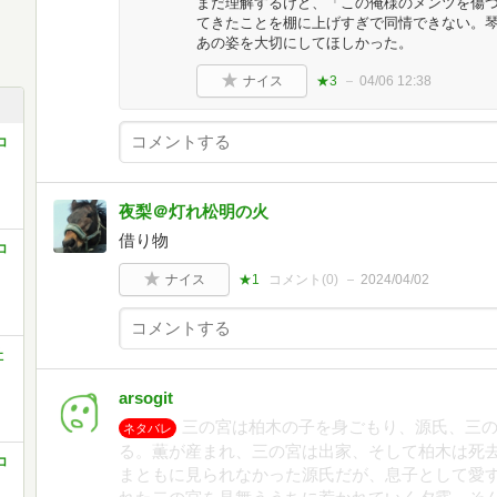
まだ理解するけど、「この俺様のメンツを傷
てきたことを棚に上げすぎで同情できない。
あの姿を大切にしてほしかった。
ナイス
★3
04/06 12:38
コ
夜梨＠灯れ松明の火
借り物
コ
ナイス
★1
コメント(
0
)
2024/04/02
社
arsogit
三の宮は柏木の子を身ごもり、源氏、三の
ネタバレ
る。薫が産まれ、三の宮は出家、そして柏木は死
コ
まともに見られなかった源氏だが、息子として愛す