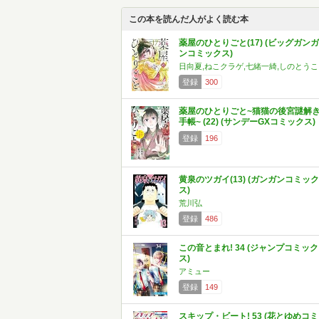
この本を読んだ人がよく読む本
薬屋のひとりごと(17) (ビッグガンガ
ンコミックス)
日向夏,ねこクラゲ,七緒一綺,しのとうこ
登録
300
薬屋のひとりごと~猫猫の後宮謎解
手帳~ (22) (サンデーGXコミックス)
登録
196
黄泉のツガイ(13) (ガンガンコミック
ス)
荒川弘
登録
486
この音とまれ! 34 (ジャンプコミック
ス)
アミュー
登録
149
スキップ・ビート! 53 (花とゆめコミ