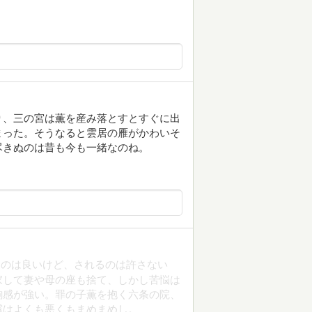
り、三の宮は薫を産み落とすとすぐに出
まった。そうなると雲居の雁がかわいそ
尽きぬのは昔も今も一緒なのね。
るのは良いけど、されるのは許さない
家して妻や母の座も捨て、しかし苦悩は
駒感が強い。罪の子薫を抱く六条の院、
霧はよくも悪くもまめまめし。