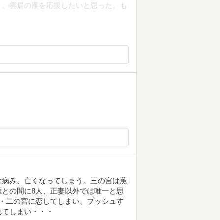
う。雲居の雁を応援したいと思った。も
は病み、亡くなってしまう。三の宮は薫
との間に8人、正妻以外では唯一と思
・二の宮に恋してしまい、プッシュす
れてしまい・・・