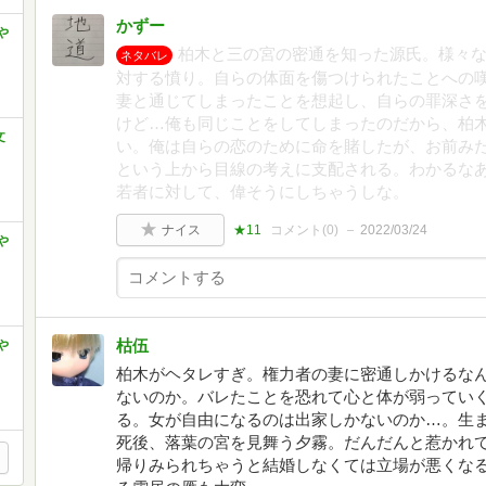
かずー
や
柏木と三の宮の密通を知った源氏。様々
ネタバレ
対する憤り。自らの体面を傷つけられたことへの
妻と通じてしまったことを想起し、自らの罪深さ
けど…俺も同じことをしてしまったのだから、柏
文
い。俺は自らの恋のために命を賭したが、お前み
という上から目線の考えに支配される。わかるな
若者に対して、偉そうにしちゃうしな。
ナイス
★11
コメント(
0
)
2022/03/24
や
枯伍
や
柏木がヘタレすぎ。権力者の妻に密通しかけるな
ないのか。バレたことを恐れて心と体が弱ってい
る。女が自由になるのは出家しかないのか…。生
死後、落葉の宮を見舞う夕霧。だんだんと惹かれ
帰りみられちゃうと結婚しなくては立場が悪くな