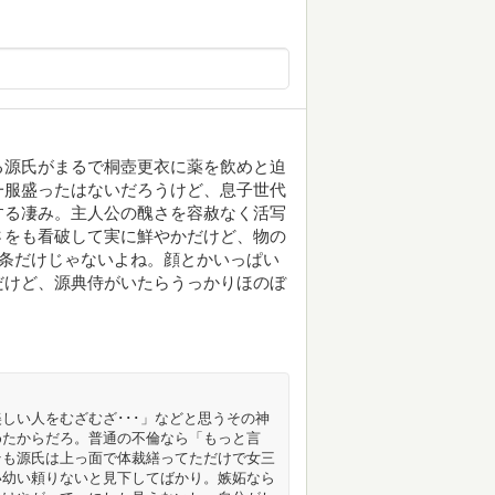
る源氏がまるで桐壺更衣に薬を飲めと迫
一服盛ったはないだろうけど、息子世代
する凄み。主人公の醜さを容赦なく活写
さをも看破して実に鮮やかだけど、物の
六条だけじゃないよね。顔とかいっぱい
だけど、源典侍がいたらうっかりほのぼ
しい人をむざむざ･･･」などと思うその神
めたからだろ。普通の不倫なら「もっと言
そも源氏は上っ面で体裁繕ってただけで女三
い幼い頼りないと見下してばかり。嫉妬なら