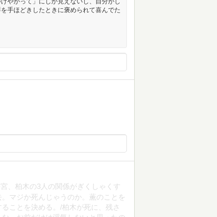
つけやがって」にしか見えないし、自分がし
琴を手ほどきしたときに褒められて喜んでた
宮、柏木の3人の関係がぎくしゃくす
去。マジか死んじゃうのか。薫のことを
ることを決める。/柏木が死に、残さ