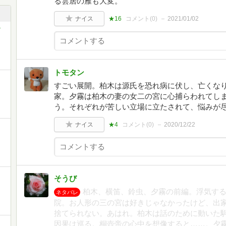
る雲居の雁も大変。
ナイス
★16
コメント(
0
)
2021/01/02
トモタン
き
すごい展開。柏木は源氏を恐れ病に伏し、亡くな
家。夕霧は柏木の妻の女二の宮に心捕らわれてし
う。それぞれが苦しい立場に立たされて、悩みが
ナイス
★4
コメント(
0
)
2020/12/22
そうび
柏木、横笛、鈴虫、夕霧の前編。浮気す
ネタバレ
院。お人形の三の宮は好きじゃなかったけど、出
捨てられない。あはれ。柏木は話のために動いた
因果は巡る。桐壺帝の心中を想像すると……。夕