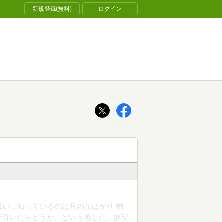
新規登録(無料)
ログイン
思い…知っているのは月の光ばかり 柏
で引いたらどうか、という感じだ。欲望