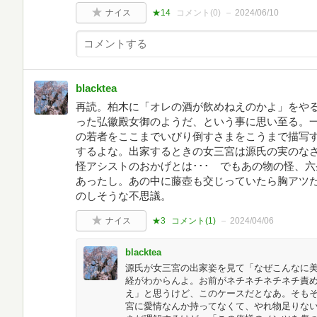
ナイス
★14
コメント(
0
)
2024/06/10
blacktea
再読。柏木に「オレの酒が飲めねえのかよ」をや
った弘徽殿女御のようだ、という事に思い至る。
の若者をここまでいびり倒すさまをこうまで描写
するよな。出家するときの女三宮は源氏の実のな
怪アシストのおかげとは･･･ でもあの物の怪、
あったし。あの中に藤壺も交じっていたら胸アツ
のしそうな不思議。
ナイス
★3
コメント(
1
)
2024/04/06
blacktea
源氏が女三宮の出家姿を見て「なぜこんなに美
経がわからんよ。お前がネチネチネチネチ責
え」と思うけど、このケースだとなあ。そも
宮に愛情なんか持ってなくて、やれ物足りな