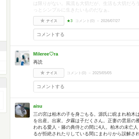
は限りがない。風流も大切だが、生活も大切だろ
っとシンプルに生きたいものだなぁ。
ナイス
★3
コメント(
0
)
2026/07/27
Mileree♡ra
再読
ナイス
コメント(
0
)
2025/05/05
aisu
三の宮は柏木の子を身ごもる。源氏に睨まれ柏木
を出産。出家。夕霧は子だくさん。正妻の雲居の雁
われる愛人・籐の典侍との間に4人。柏木の未亡人
るが拒絶されたりしている間にまわりから誤解さ