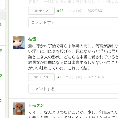
すると、一緒にいると重く感じるらしい。いるよ
ナイス
★13
コメント(
0
)
2022/03/31
や
枯伍
薫に導かれ宇治で暮らす浮舟の元に、匂宮が訪れ
や
い浮舟は川に身を投げる。死ねなかった浮舟は尼
熱と亡き人の形代、どちらも本当に愛されている
結局女が自由になるには出家するしかないってこ
がいい味出していた。これにて結。
や
ナイス
★16
コメント(
0
)
2021/01/16
や
トモタン
くぅー、なんとせつないことか。少し、匂宮みた
も悲しみ苦しまなくてはならないのだ！と思って