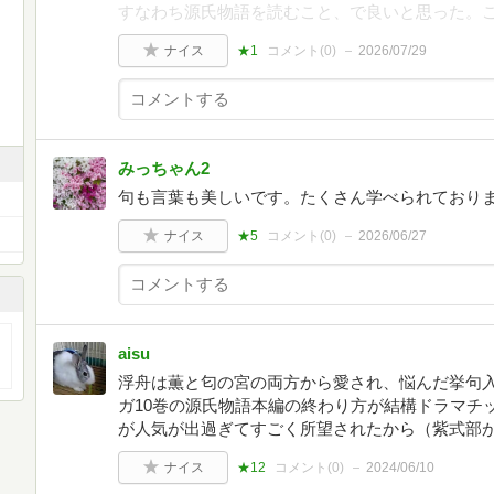
すなわち源氏物語を読むこと、で良いと思った。
ナイス
★1
コメント(
0
)
2026/07/29
みっちゃん2
句も言葉も美しいです。たくさん学べられており
ナイス
★5
コメント(
0
)
2026/06/27
aisu
浮舟は薫と匂の宮の両方から愛され、悩んだ挙句
ガ10巻の源氏物語本編の終わり方が結構ドラマチ
が人気が出過ぎてすごく所望されたから（紫式部
ナイス
★12
コメント(
0
)
2024/06/10