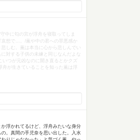
留守中に匂の宮が浮舟を寝取ってしま
哀想で…。/薫や中の君への罪悪感か
き悲しむ。薫は本当に心から悲しんでい
具に対する子供の未練と同じなんだよな
こいつが元凶なのに開き直るとかクズ
浮舟が生きていることを知った薫は浮
とか浮かれてるけど、浮舟みたいな身分
もの。真間の手児奈を思い出した。入水
代わりじゃなかった」と気づく薫。やっ