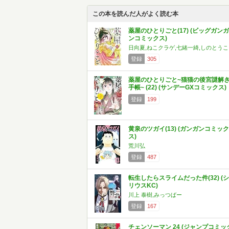
この本を読んだ人がよく読む本
薬屋のひとりごと(17) (ビッグガンガ
ンコミックス)
日向夏,ねこクラゲ,七緒一綺,しのとうこ
登録
305
薬屋のひとりごと~猫猫の後宮謎解
手帳~ (22) (サンデーGXコミックス)
登録
199
黄泉のツガイ(13) (ガンガンコミック
ス)
荒川弘
登録
487
転生したらスライムだった件(32) (シ
リウスKC)
川上 泰樹,みっつばー
登録
167
チェンソーマン 24 (ジャンプコミッ