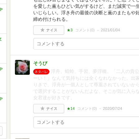
を愛した薫もひどい気がするけど、まだ誠実で一
や
いじらしい。浮き舟の最後の決断と薫のまたもや
締め付けられる。
ナイス
★3
コメント(
0
)
2021/01/04
文
そうび
や
浮舟、蜻蛉、手習、夢浮橋。「二人の貴
ネタバレ
ーい！」なんて気持ちには全くなれなかった。出
りきで、浮舟が一個人として尊重されていないか
で選択することがないんだよな、そこが気に入ら
女君達が好きです。
や
ナイス
★14
コメント(
0
)
2020/07/24