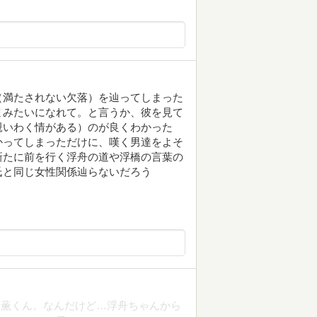
（満たされない欠落）を辿ってしまった
まみたいになれて。と言うか、彼を見て
親いわく情がある）のが良くわかった
かってしまっただけに、嘆く男達をよそ
新たに前を行く浮舟の道や浮橋の言葉の
氏と同じ女性関係辿らないだろう
メン薫くん。なんだけど…浮舟ちゃんから