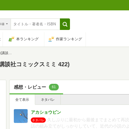
n和書
は
本ランキング
作家ランキング
ミ 422)
(講談社コミックスミミ 422)
感想・レビュー
61
全て表示
ネタバレ
アカショウビン
久しぶりに最初から最後までまとめて再
ネタバレ
話の組み立てがしっかりしていて、近代の小説の