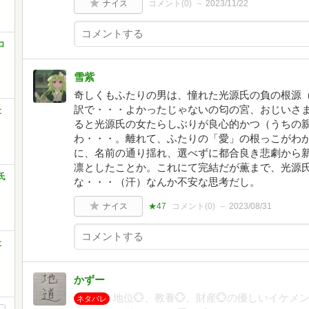
ナイス
コメント(
0
)
2023/11/22
コ
雪紫
奇しくもふたりの男は、憧れた光源氏の負の根源
訳で・・・よかったじゃないの匂の宮、おじいさ
社
ると光源氏の女たらしぶりが良心的かつ（うちの
わ・・・。離れて、ふたりの「愛」の根っこがわ
に、名前の通り揺れ、選べずに都合良き悲劇から
凛としたことか。これにて完結だが薫まで、光源
氏
な・・・（汗）なんか不安な思考だし。
ナイス
★47
コメント(
0
)
2023/08/31
社
かずー
地位💮、教養💮、財産💮の優しいイケ
ネタバレ