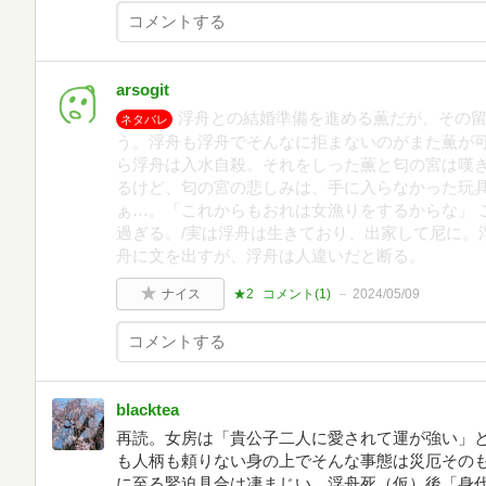
arsogit
浮舟との結婚準備を進める薫だが、その
ネタバレ
う。浮舟も浮舟でそんなに拒まないのがまた薫が可
ら浮舟は入水自殺。それをしった薫と匂の宮は嘆
るけど、匂の宮の悲しみは、手に入らなかった玩
ぁ…。「これからもおれは女漁りをするからな」 
過ぎる。/実は浮舟は生きており、出家して尼に。
舟に文を出すが、浮舟は人違いだと断る。
ナイス
★2
コメント(
1
)
2024/05/09
blacktea
再読。女房は「貴公子二人に愛されて運が強い」
も人柄も頼りない身の上でそんな事態は災厄その
に至る緊迫具合は凄まじい。浮舟死（仮）後「身