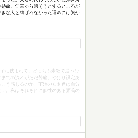
生懸命、匂宮から隠そうとするところが
好きな人と結ばれなかった運命には胸が
公子に挟まれて、どっちも素敵で選べな
家までの流れがただ苦痛。やはり設定あ
らこう感じるのか。宇治の女君達は自分
ない。私はそれぞれに個性のある源氏の