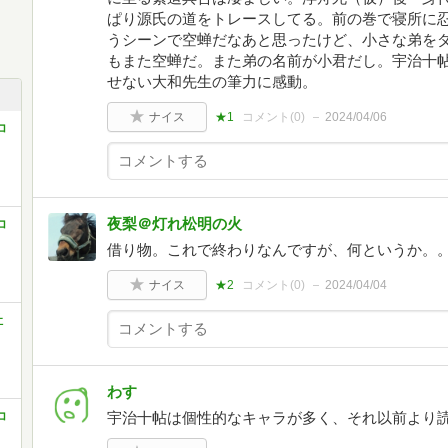
ぱり源氏の道をトレースしてる。前の巻で寝所に
うシーンで空蝉だなあと思ったけど、小さな弟を
もまた空蝉だ。また弟の名前が小君だし。宇治十
せない大和先生の筆力に感動。
ナイス
★1
コメント(
0
)
2024/04/06
コ
夜梨＠灯れ松明の火
コ
借り物。これで終わりなんですが、何というか。。
ナイス
★2
コメント(
0
)
2024/04/04
社
わす
コ
宇治十帖は個性的なキャラが多く、それ以前より