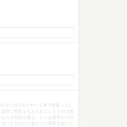
舟の元に匂の宮がやって来て寝取ってし
と反対に間男を引き入れてしまうので困
舟は入水自殺を図る。じゃあ最初から匂
て尼になるのだが薫がその事実を知って