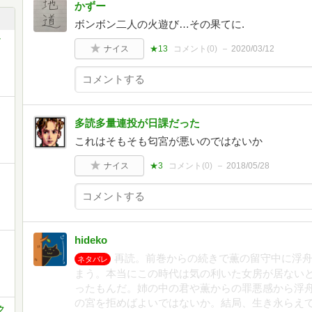
かずー
ボンボン二人の火遊び…その果てに.
ナイス
★13
コメント(
0
)
2020/03/12
き
多読多量連投が日課だった
これはそもそも匂宮が悪いのではないか
ナイス
★3
コメント(
0
)
2018/05/28
hideko
再読。前巻からの続きで薫の留守中に浮
ネタバレ
まう。本当にこの時代は気の利いた女房が居ない
ったもんだ。姉の中の君や薫からの罪悪感から浮
の宮を拒めばよいではないか。結局、生き永らえ
ク