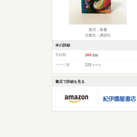
形式：新書
出版社：講談社
本の詳細
登録数
266
登録
ページ数
223
ページ
書店で詳細を見る