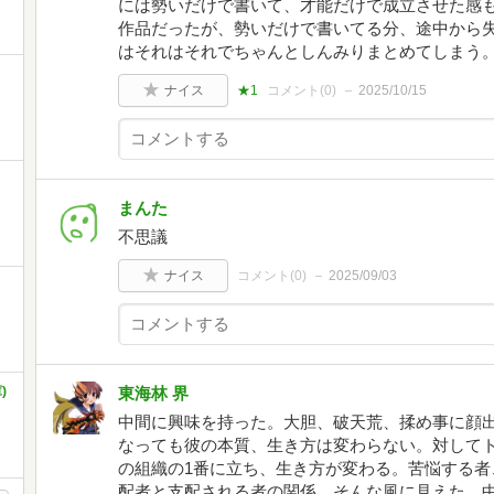
には勢いだけで書いて、才能だけで成立させた感
作品だったが、勢いだけで書いてる分、途中から
はそれはそれでちゃんとしんみりまとめてしまう
ナイス
★1
コメント(
0
)
2025/10/15
まんた
不思議
ナイス
コメント(
0
)
2025/09/03
)
東海林 界
中間に興味を持った。大胆、破天荒、揉め事に顔
なっても彼の本質、生き方は変わらない。対して
の組織の1番に立ち、生き方が変わる。苦悩する者
配者と支配される者の関係。そんな風に見えた。中