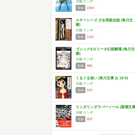
大槻 ケンヂ
登録
1554
ステーシーズ 少女再殺全談 (角川文
庫)
大槻 ケンヂ
登録
1421
ゴシック&ロリータ幻想劇場 (角川文
庫)
大槻 ケンヂ
登録
988
くるぐる使い (角川文庫 お 18-5)
大槻 ケンヂ
登録
974
リンダリンダラバーソール (新潮文庫
大槻 ケンヂ
登録
933