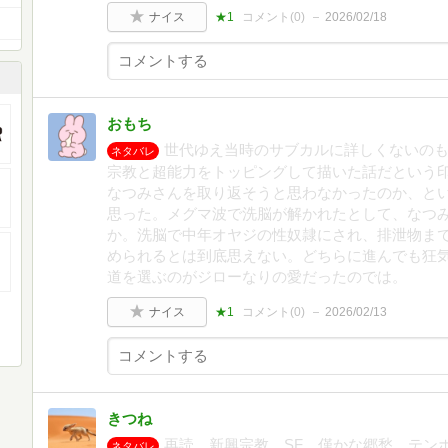
ナイス
★1
コメント(
0
)
2026/02/18
おもち
世代ゆえ当時のサブカルに詳しくないの
ネタバレ
宗教と超能力をトッピングして描いた話だという
なつみさんを取り返そうと思わなかったのか、と
思った。メグマ波で洗脳が解かれたとして、なつ
か。洗脳で中年オヤジの性奴隷にされ、排泄物ま
められるとは到底思えない。どちらに進んでも狂
道を選ぶのがジローなりの愛だったのでは。
ナイス
★1
コメント(
0
)
2026/02/13
きつね
再読。新興宗教、SF、僅かな郷愁。テン
ネタバレ