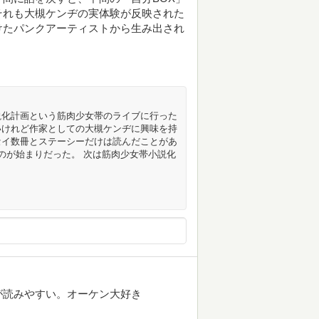
それも大槻ケンヂの実体験が反映された
けたパンクアーティストから生み出され
説化計画という筋肉少女帯のライブに行った
いけれど作家としての大槻ケンヂに興味を持
セイ数冊とステーシーだけは読んだことがあ
のが始まりだった。 次は筋肉少女帯小説化
が読みやすい。オーケン大好き