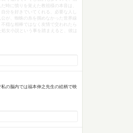
んだ時に憤りを覚えた教祖様の本音は、
。自分を好きでいてくれる、必要な人し
人公が、蜘蛛の糸を掴めなかった世界線
、不穏な相棒ではなく友情で交われたら
た処女小説という事を踏まえると、彼は
で私の脳内では福本伸之先生の絵柄で映