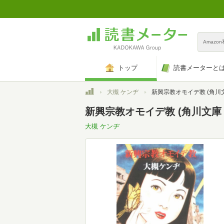
Amazo
トップ
読書メーターと
トップ
大槻 ケンヂ
新興宗教オモイデ教 (角川文庫 お
新興宗教オモイデ教 (角川文庫 お 
大槻 ケンヂ