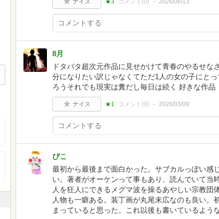
ナイス
★3
コメント(
0
)
2026/06/13
8月
ドタバタ超次元作品に見せかけて青春のやるせなさ
分になりたい訳じゃなくてただ1人の女の子にとっ
ろうそれでも現実は糞だし毎日は続く 好きな作品
ナイス
★1
コメント(
0
)
2026/03/09
ぴこ
最初から最後まで面白かった。サブカルっぽい感
い。著者がオーケンって事もあり、読んでいて当
人を狂人にできるメグマ波を操るあやしい宗教団
人物も一癖ある。装丁画が丸尾末広なのも良い。
まっていると思った。これ以後も書いているよう