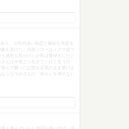
もあり、少年の淡い初恋と惨めな失恋を
印象を受けた。何故ジローはメグマ波で
いう感想も見かけたが私は愛ゆえにだと
みさんは今後どう生きていけと言うの
で喜んで啜った記憶を正気のまま受け止
気ならなつみさんの『幸せ』を壊さない
ポ良く進んでいくし台詞も多いので、活