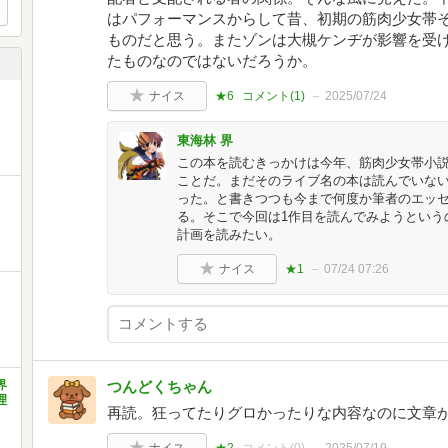
はパフォーマンスからして昔、初期の筋肉少女帯
ものだと思う。またゾンは大槻ケンヂが影響を受
たものなのではないだろうか。
ナイス
★6
コメント(
1
)
2025/07/24
東海林 界
この本を読むきっかけは今年、筋肉少女帯小
ことだ。まだそのライブ名の本は読んでいな
った。と書きつつも今まで何度か筆者のエッ
る。そこで今回は1作目を読んでみようという
計画を読みたい。
ナイス
★1
07/24 07:26
界
つんどくちゃん
理
再読。狂ってたりグロかったりな内容なのに文章