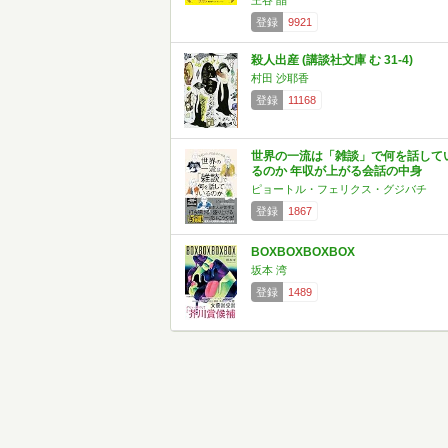
王谷 晶
登録
9921
殺人出産 (講談社文庫 む 31-4)
村田 沙耶香
登録
11168
世界の一流は「雑談」で何を話して
るのか 年収が上がる会話の中身
ピョートル・フェリクス・グジバチ
登録
1867
BOXBOXBOXBOX
坂本 湾
登録
1489