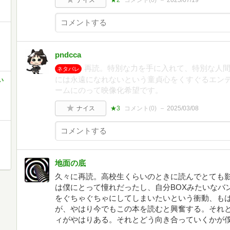
ナイス
★2
コメント(
0
)
2025/07/19
pndcca
再読。特別な力を手に入れて、特別な人
ネタバレ
には永遠になれないという童貞心をくすぐるエン
い
ームにのって映像化希望です。
ナイス
★3
コメント(
0
)
2025/03/08
地面の底
久々に再読。高校生くらいのときに読んでとても
は僕にとって憧れだったし、自分BOXみたいなバ
をぐちゃぐちゃにしてしまいたいという衝動、も
が、やはり今でもこの本を読むと興奮する。それ
ィがやはりある。それとどう向き合っていくかが