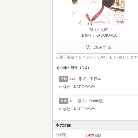
形式：文庫
出版社：KADOKAWA
試し読みする
※電子書籍ストアBOOK☆WALKERへ移動します
その他の形式（β版）
形式：単行本
登録
118
出版社：KADOKAWA
形式：Kindle版
登録
68
出版社：KADOKAWA
本の詳細
登録数
1929
登録