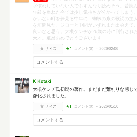
字慣れしていない人でもすんなり読めそう。昔読
年齢を重ねた今では少し気持ちが分かってしまう
かいない町を夢見る中年に、蜘蛛の糸の歌詞の主
を垣間見た。ジローと中間がいずれまた出会えて
良いなと思う。大槻ケンヂが26歳の時に刊行され
天才。還暦おめでとうございます。
ナイス
★4
コメント(
0
)
2026/02/06
K Kotaki
大槻ケンヂ氏初期の著作。まだまだ荒削りな感じ
像化されました。
ナイス
★1
コメント(
0
)
2026/01/16