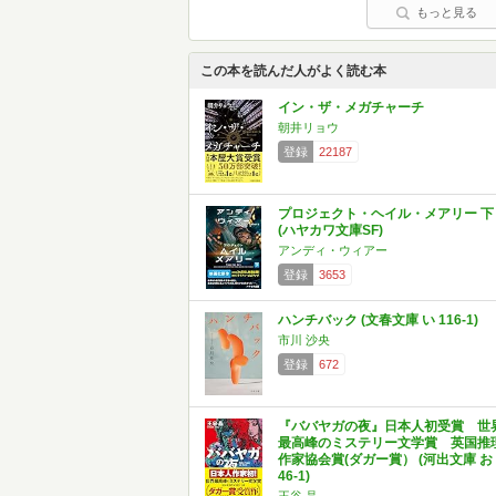
もっと見る
この本を読んだ人がよく読む本
イン・ザ・メガチャーチ
朝井リョウ
登録
22187
プロジェクト・ヘイル・メアリー 下
(ハヤカワ文庫SF)
アンディ・ウィアー
登録
3653
ハンチバック (文春文庫 い 116-1)
市川 沙央
登録
672
『ババヤガの夜』日本人初受賞 世
最高峰のミステリー文学賞 英国推
作家協会賞(ダガー賞） (河出文庫 お
46-1)