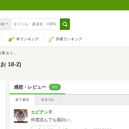
n和書
は
本ランキング
作家ランキング
 18-2)
18-2)
感想・レビュー
322
全て表示
ネタバレ
エビアン子
何度読んでも面白い。