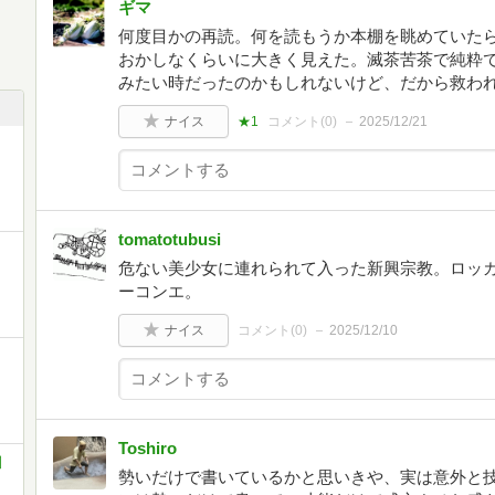
ギマ
何度目かの再読。何を読もうか本棚を眺めていた
おかしなくらいに大きく見えた。滅茶苦茶で純粋
みたい時だったのかもしれないけど、だから救わ
ナイス
★1
コメント(
0
)
2025/12/21
tomatotubusi
危ない美少女に連れられて入った新興宗教。ロッ
ーコンエ。
ナイス
コメント(
0
)
2025/12/10
Toshiro
川
勢いだけで書いているかと思いきや、実は意外と