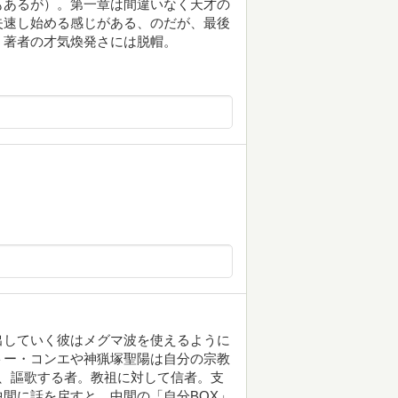
もあるが）。第一章は間違いなく天才の
失速し始める感じがある、のだが、最後
。著者の才気煥発さには脱帽。
出していく彼はメグマ波を使えるように
トー・コンエや神猟塚聖陽は自分の宗教
、謳歌する者。教祖に対して信者。支
間に話を戻すと、中間の「自分BOX」