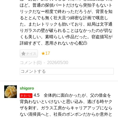
ほど。普通の探偵パートだけなら突拍子もないト
リックだなー程度で終わっただろうが、背景を知
るととんでも無く壮大且つ綿密な計画で嘆息し
た。またレトリックも効いており、結局は文字通
りガラスの壁が破られることはなかったのが切な
くも美しい。素晴らしい作品だった。窃盗描写が
詳細すぎて、悪用されないか心配🫠
★17
ナイス
コメント(0)
2026/05/30
shigoro
4.5 全体的に面白かったが、父の借金を
ネタバレ
背負わないといけないと思い込み、逃げる時ヤク
ザを刺す。ガラス工房からキャリアアップになら
ない清掃員へと、社長のボンボンだからか意外と