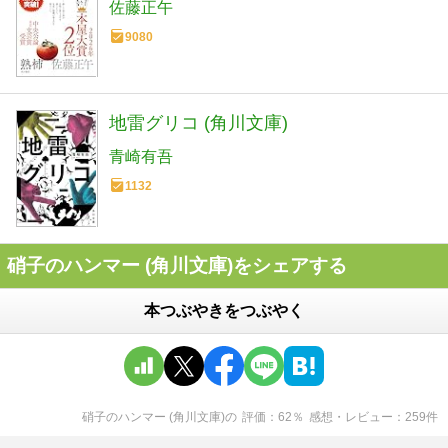
佐藤正午
9080
地雷グリコ (角川文庫)
青崎有吾
1132
硝子のハンマー (角川文庫)をシェアする
本つぶやきをつぶやく
硝子のハンマー (角川文庫)
の
評価
62
％
感想・レビュー
259
件