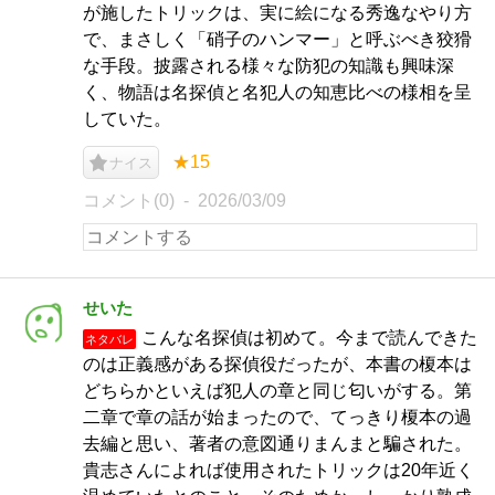
が施したトリックは、実に絵になる秀逸なやり方
で、まさしく「硝子のハンマー」と呼ぶべき狡猾
な手段。披露される様々な防犯の知識も興味深
く、物語は名探偵と名犯人の知恵比べの様相を呈
していた。
★15
ナイス
コメント(0)
2026/03/09
せいた
こんな名探偵は初めて。今まで読んできた
ネタバレ
のは正義感がある探偵役だったが、本書の榎本は
どちらかといえば犯人の章と同じ匂いがする。第
二章で章の話が始まったので、てっきり榎本の過
去編と思い、著者の意図通りまんまと騙された。
貴志さんによれば使用されたトリックは20年近く