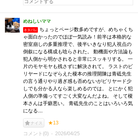
めねしいママ
ちょっとページ数多めですが、めちゃくち
ネタバレ
ゃ面白かったのでほぼ一気読み！前半は本格的な
密室崩しの多重推理で、後半いきなり犯人視点の
倒叙になる構成も唸らされた。 動機面や方法論も
犯人側から明かされると非常にスッキリする。 一
片のモヤモヤも残さずに解決されて。 ラストのビ
リヤードになぞらえた榎本の推理開陳は青砥先生
の言う通りやり過ぎ感も否めないがビリヤード少
しでも分かる人なら楽しめるのでは。 とにかく犯
人側の準備ってすごく大変なんだよね。 そして榎
本さんは手癖悪い。 青砥先生のことはいろいろ気
になる…
★13
ナイス
コメント(0)
2026/04/25