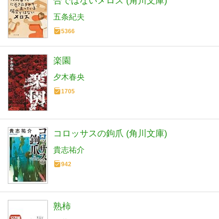
合ではないメロス (角川文庫)
五条紀夫
5366
楽園
夕木春央
1705
コロッサスの鉤爪 (角川文庫)
貴志祐介
942
熟柿