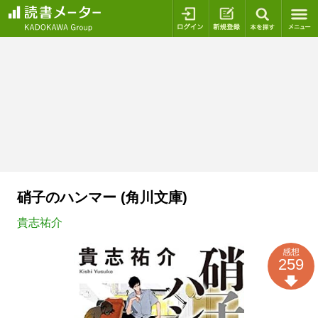
ログイン
新規登録
本を探
硝子のハンマー (角川文庫)
貴志祐介
感想
259