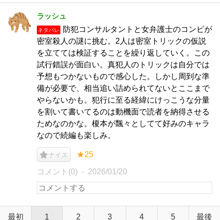
ラッシュ
防犯コンサルタントと女弁護士のコンビが
ネタバレ
密室殺人の謎に挑む。2人は密室トリックの仮説
を立てては検証することを繰り返していく。この
試行錯誤が面白い。真犯人のトリックは自分では
予想もつかないもので感心した。しかし周到な準
備が必要で、相当追い詰められてないとここまで
やらないかも。犯行に至る経緯にけっこうな分量
を割いて書いてるのは動機面で読者を納得させる
ためなのかな。榎本が飄々としてて好みのキャラ
なので続編も楽しみ。
★25
ナイス
コメント(0)
2026/01/20
最初
1
2
3
4
5
最後