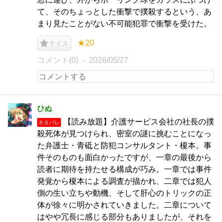
て、そのちょっとした衝撃で撲殺するという、あ
まり見たことがない不可能犯罪で衝撃を受けた。
★20
ナイス
コメント(0)
2026/05/27
ひぬ
【読み放題】介護サービス会社の社長の撲
ネタバレ
殺死体が見つけられ、密室の謎に挑むことになっ
た弁護士・青砥と防犯コンサルタント・榎本。事
件そのものも面白かったですが、一章の最後から
読者に期待を持たせる構成が巧み。一章では事件
発覚から榎本による調査が描かれ、二章では犯人
側の生い立ちや動機、そして肝心のトリックの正
体が徐々に明かされていきました。二章について
はやや冗長に感じる部分もありましたが、それを