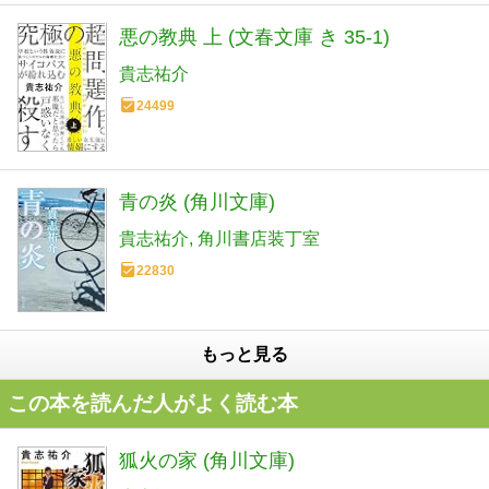
悪の教典 上 (文春文庫 き 35-1)
貴志祐介
24499
青の炎 (角川文庫)
貴志祐介
角川書店装丁室
22830
もっと見る
この本を読んだ人がよく読む本
狐火の家 (角川文庫)