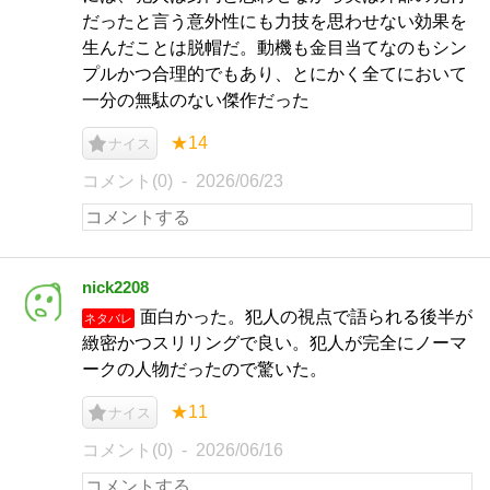
だったと言う意外性にも力技を思わせない効果を
生んだことは脱帽だ。動機も金目当てなのもシン
プルかつ合理的でもあり、とにかく全てにおいて
一分の無駄のない傑作だった
★14
ナイス
コメント(0)
2026/06/23
nick2208
面白かった。犯人の視点で語られる後半が
ネタバレ
緻密かつスリリングで良い。犯人が完全にノーマ
ークの人物だったので驚いた。
★11
ナイス
コメント(0)
2026/06/16