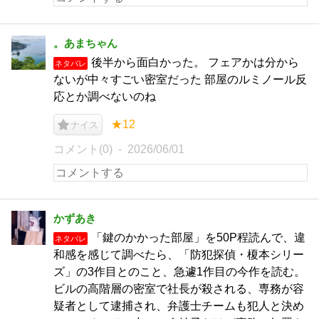
。あまちゃん
後半から面白かった。 フェアかは分から
ネタバレ
ないが中々すごい密室だった 部屋のルミノール反
応とか調べないのね
★12
ナイス
コメント(0)
2026/06/01
かずあき
「鍵のかかった部屋」を50P程読んで、違
ネタバレ
和感を感じて調べたら、「防犯探偵・榎本シリー
ズ」の3作目とのこと、急遽1作目の今作を読む。
ビルの高階層の密室で社長が殺される、専務が容
疑者として逮捕され、弁護士チームも犯人と決め