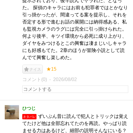
提示されており、後半読んでヤラれた、となっ
た。 探偵のキャラにはお前も犯罪者ではとかなり
引っ掛かったが、間違ってる案を提示し、それを
否定する形で進むお話の展開には納得感ある、私
も監視カメラのラグには完全に引っ掛けられた。
何より後半、キツイ環境から必死に成り上がり、
ダイヤをみつけるとこの興奮は凄まじいしキャラ
にも好感もてた。2章のほうが冒険小説として読
んでて興奮し楽しめた。
★15
ナイス
コメント(0)
2026/08/02
ひつじ
ずいぶん昔に読んで犯人とトリックは覚え
ネタバレ
てたけど他は全部忘れてたのを再読。やっぱり読
ませる力はあるけど、細部の説明そんなにいる？