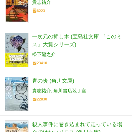
貴志祐介
6223
一次元の挿し木 (宝島社文庫 『このミ
ス』大賞シリーズ)
松下龍之介
23410
青の炎 (角川文庫)
貴志祐介
角川書店装丁室
22830
殺人事件に巻き込まれて走っている場