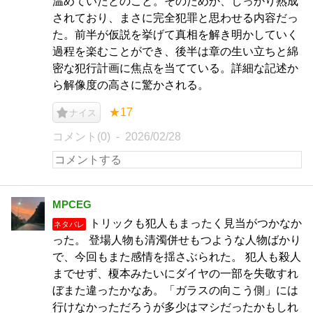
温めていたとのこと。そのためか、しっかり熟成
されており、まさに完全犯罪と思わせる内容だっ
た。前半が仮説を挙げて真相を解き明かしていく
過程を楽むことができ、後半は章の生い立ちと綿
密な犯行計画に焦点を当てている。詳細な記述か
ら解像度の高さに驚かされる。
★17
ナイス
コメント(0)
2026/02/28
MPCEG
トリックも犯人もまったく見当がつかなか
ネタバレ
った。 登場人物も清濁併せもつような人物ばかり
で、今回もまた感情を揺さぶられた。 犯人も殺人
までせず、榎本みたいにダイヤの一部を失敬すれ
ぼまた違ったかなあ。「ガラスの向こう側」には
行けなかっただろうが多少はマシだったかもしれ