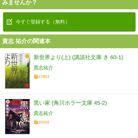
みませんか？
今すぐ登録する（無料）
貴志 祐介の関連本
新世界より(上) (講談社文庫 き 60-1)
貴志祐介
27803
黒い家 (角川ホラー文庫 45-2)
貴志祐介
25418