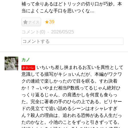
補って余りあるほどトリックの切り口が巧妙。本
当によくこんな手口を思いつくな…
★39
ナイス
コメント(0)
2026/05/25
カノ
いちいち差し挟まれるお互いを異性として
ネタバレ
意識してる描写がキショいんだが、本編がワクワ
クの連続で楽しかったので目を瞑る。すわ決着
か！？→いやまだ相当P数残ってるじゃん絶対ひ
っくり返るじゃん、の肩透かしを何度も食らっ
た。完全に著者の手のひらの上である。ビリヤー
ドの見立てで追い詰めるシーンはオシャレすぎ
ん？殺人の理由は、追われる恐怖がある人生だっ
たのかなと。小池のことをずっと引きずってる。