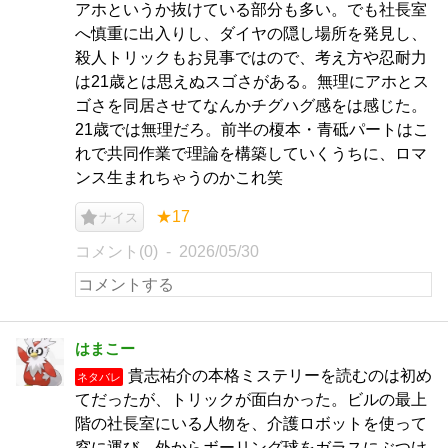
アホというか抜けている部分も多い。でも社長室
へ慎重に出入りし、ダイヤの隠し場所を発見し、
殺人トリックもお見事ではので、考え方や忍耐力
は21歳とは思えぬスゴさがある。無理にアホとス
ゴさを同居させてなんかチグハグ感をは感じた。
21歳では無理だろ。前半の榎本・青砥パートはこ
れで共同作業で理論を構築していくうちに、ロマ
ンス生まれちゃうのかこれ笑
★17
ナイス
コメント(0)
2026/05/30
はまこー
貴志祐介の本格ミステリーを読むのは初め
ネタバレ
てだったが、トリックが面白かった。ビルの最上
階の社長室にいる人物を、介護ロボットを使って
窓に運び、外からボーリング球をガラスにぶつけ