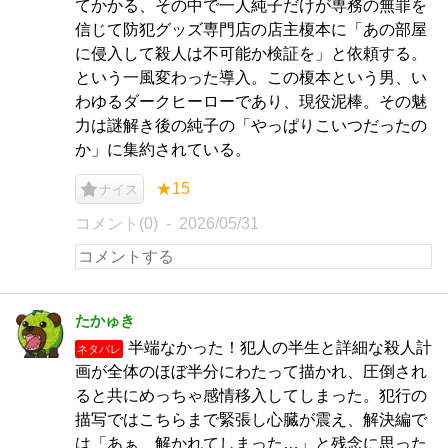
てかかる、その中で一人純子だけが専務の無罪を
信じて防犯グッズ専門店の店主榎本に「あの部屋
に侵入して殺人は不可能か検証を」と依頼する。
という一風変わった導入。この榎本という男、い
わゆるダークヒーローであり、現役泥棒。その魅
力は謎解き後の純子の「やっぱりこいつだったの
か」に集約されている。
★15
ナイス
コメント(0)
2026/05/31
たかゅき
半端なかった！犯人の半生と詳細な殺人計
ネタバレ
画が全体のほぼ半分にわたって描かれ、圧倒され
ると共にめっちゃ感情移入してしまった。犯行の
描写ではこちらまで緊張し心臓が震え、解決編で
は「あぁ、解かれてしまった…」と残念に思った