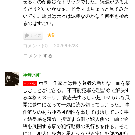
せるものか微妙なトリックでした。続編があるよ
うだけどいいかなぁ。ドラマはちょっと見てみた
いです。店員は元々は泥棒なのかな？何事も極め
るのはすごい。
★9
ナイス
コメント(0)
2026/06/23
神無氷雨
ホラー作家とは違う著者の新たな一面を楽
ネタバレ
しむことができる。 不可能犯罪を理詰めで解決す
る本格ミステリ。 貴志先生らしい超ロジカルな展
開に夢中になって一気に読み切ってしまった。 事
件解決のあらゆる可能性を出しては潰していく事
で納得感を深め、捜査する側と犯人側の二軸で物
語を展開する事で犯行動機の奥行きを作る。そこ
には、犯人は身内と思わせながら実は外部の犯行