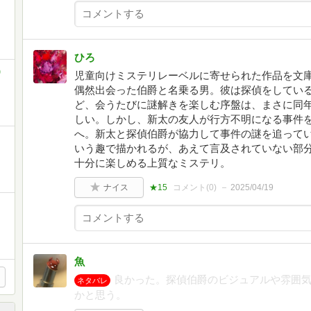
ひろ
)
児童向けミステリレーベルに寄せられた作品を文
偶然出会った伯爵と名乗る男。彼は探偵をしてい
ど、会うたびに謎解きを楽しむ序盤は、まさに同
しい。しかし、新太の友人が行方不明になる事件
へ。新太と探偵伯爵が協力して事件の謎を追って
いう趣で描かれるが、あえて言及されていない部
十分に楽しめる上質なミステリ。
ナイス
★15
コメント(
0
)
2025/04/19
魚
良かった。探偵伯爵のビジュアルや雰囲
ネタバレ
かと思う。