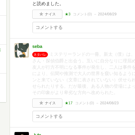
と読めました。
ナイス
★3
コメント(
0
)
2024/08/29
seba
ミ
ミステリーランドの一冊。新太（僕）は
ネタバレ
さん・探偵伯爵と出会う。互いに自分なりに理屈
友人が行方不明になる事件が発生し、二人は事件
により、伝聞や推測で大人の世界を窺い知るよう
ンと来ていない（文章に表されていない）伏せら
せられたりする。だが最後、ある人物の登場によ
その印象がより卑劣な方向へ改められた。
ナイス
★17
コメント(
0
)
2024/08/23