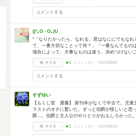
(j*｡O ‐ O｡)U
“「なりたかったら、なれる。君はなににでもなれ
て、一番大切なことって何？」「一番なんてもの
場合によって、大事なものは違う。決めつけないこ
ナイス
★1
コメント(
0
)
2025/09/06
すずゆい
【もくじ堂 選書】 新刊本がなくて中古で。児童
ラストのオチに驚いた。ずっと伯爵が怪しいと思
爵…。伯爵と主人公のやりとりがおもしろかった
ナイス
★1
コメント(
0
)
2025/08/23