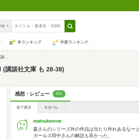
n和書
は
本ランキング
作家ランキング
38)
l (講談社文庫 も 28-38)
感想・レビュー
453
全て表示
ネタバレ
matsukenroe
森さんのシリーズ外の作品は当たり外れあるなー
ガールズ田中さんの解説も良かった。