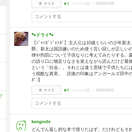
ナイス
★3
コメント(
0
)
2025/01/09
🐾ドライ🐾
【ｼﾞｬﾝｶﾞｼﾞｬﾝｶﾞ】主人公は10歳くらいの少
爵。新太は国語嫌いのため使う言い回しが正しい
律や刑罰について子供なりに考えてみたりする。
の語り口に物足りなさを覚えながら読んだけど最
という「社会」。それとは違う意味で子供たちに
う残酷な真実。 読後の印象はアンガールズ田中の解説
ｶﾞ-】
ナイス
★8
コメント(
0
)
2024/10/01
ど
kengoshi
どんでん返し的な本で借りたはず。だけれどもそれ