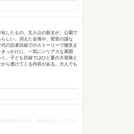
庫化したもの。主人公の新太が、公園で
るらしい。消えた金塊や、密室の謎な
年代の読者目線でのストーリーで微笑ま
をきっかけに、一気にシリアスな展開
いく。子ども目線ではひと夏の大冒険と
分から透けてくる内容がある。大人でも
気が私好みだった。オチはちょっとどう