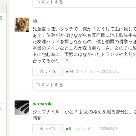
)
ゆ
児童書っぽいタッチで、僕が「どうして虫は殺し
ぁ？」伯爵がとぼけながらも真面目に池上彰先生
た友達ハリィを探しながらの、僕と伯爵の哲学っ
本当のメインなところが森博嗣らしさ。女の子に
トに包む為に、実際にはなかったトランプや名前
合ってるかな！？
ナイス
★44
コメント(
0
)
2025/06/08
e
barcarola
l
ジュブナイル、かな？ 新太の考えを綴る部分は、
感覚。
ナイス
★8
コメント(
0
)
2025/06/07