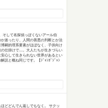
年新太、そして名探偵っぽくないアール伯
のか迷ったり、人間の善悪の判断とか法
森博嗣的理系要素がほぼなく、子供向け
後の仕掛けで…。大人たちが生きづらい
は安心して生きられない世界があるとい
と概ね同じです。【ｼﾞｬﾝｶﾞｼﾞｬﾝ
ほどどんでん返しでもなく。 サクッ