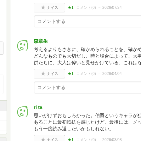
ナイス
★1
コメント(
0
)
2026/07/24
森章生
考えるよりもさきに、確かめられることを、確かめ
どんなものでも大切だし、時と場合によって、大
供たちに、大人は偉いと見せかけている、これは
ナイス
★1
コメント(
0
)
2026/04/04
ri ta
思いがけずおもしろかった。伯爵というキャラが
あることに最初抵抗を感じたけど、最後には、メ
もう一度読み返したいかもしれない。
ナイス
★1
コメント(
0
)
2026/03/08