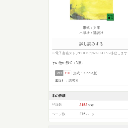
形式：文庫
出版社：講談社
試し読みする
※電子書籍ストアBOOK☆WALKERへ移動します
その他の形式（β版）
形式：Kindle版
登録
110
出版社：講談社
本の詳細
登録数
2152
登録
ページ数
275
ページ