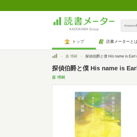
Amazo
トップ
読書メーターと
トップ
森 博嗣
探偵伯爵と僕 His name is Earl (講談社文庫 も 28-
探偵伯爵と僕 His name is Ear
森 博嗣