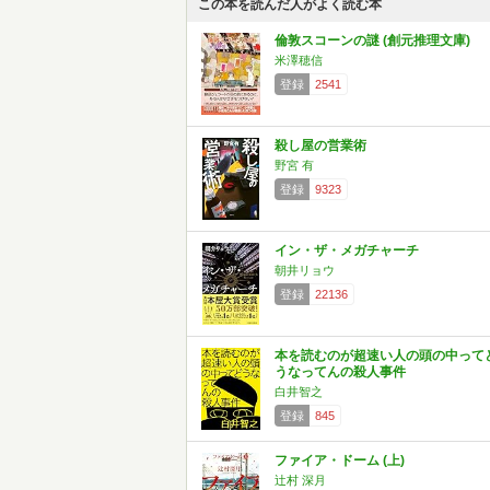
この本を読んだ人がよく読む本
倫敦スコーンの謎 (創元推理文庫)
米澤穂信
登録
2541
殺し屋の営業術
野宮 有
登録
9323
イン・ザ・メガチャーチ
朝井リョウ
登録
22136
本を読むのが超速い人の頭の中って
うなってんの殺人事件
白井智之
登録
845
ファイア・ドーム (上)
辻村 深月