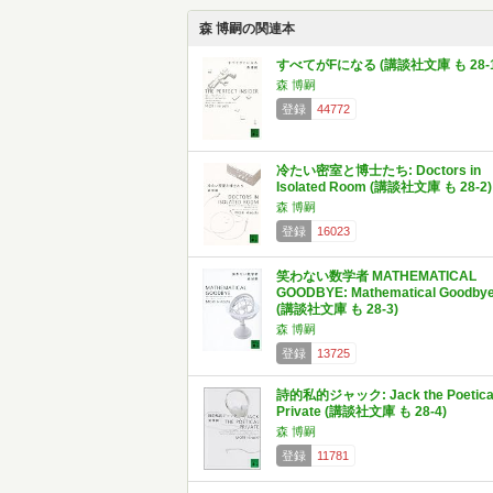
森 博嗣の関連本
すべてがFになる (講談社文庫 も 28-1
森 博嗣
登録
44772
冷たい密室と博士たち: Doctors in
Isolated Room (講談社文庫 も 28-2)
森 博嗣
登録
16023
笑わない数学者 MATHEMATICAL
GOODBYE: Mathematical Goodby
(講談社文庫 も 28-3)
森 博嗣
登録
13725
詩的私的ジャック: Jack the Poetica
Private (講談社文庫 も 28-4)
森 博嗣
登録
11781