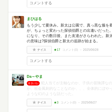
まひはる
もう少しで夏休み。新太は公園で、真っ黒な服を
が、ちょっと変わった探偵伯爵との出逢いだった
になり、その数日後、また友達がさらわれた。新
の意味は?探偵伯爵と新太の追跡が始まる。
ナイス
★17
コメント(
0
)
2025/06/28
Da～やま
犯人当てが主軸なのか、子供の冒険譚な
ネタバレ
か、社会風刺的なことなのか、、、全体的にぼや
ような幻のような話だった。
ナイス
★3
コメント(
0
)
2025/06/27