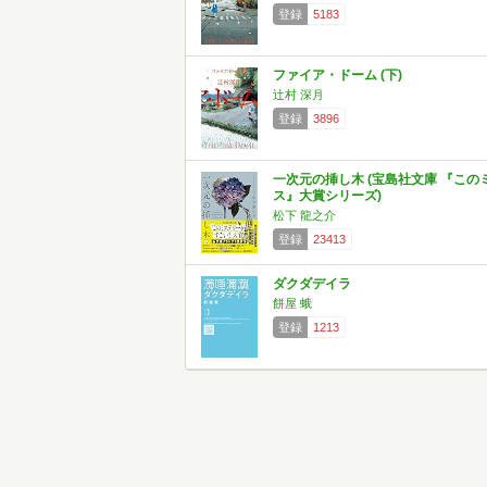
登録
5183
ファイア・ドーム (下)
辻村 深月
登録
3896
一次元の挿し木 (宝島社文庫 『この
ス』大賞シリーズ)
松下 龍之介
登録
23413
ダクダデイラ
餅屋 蛾
登録
1213