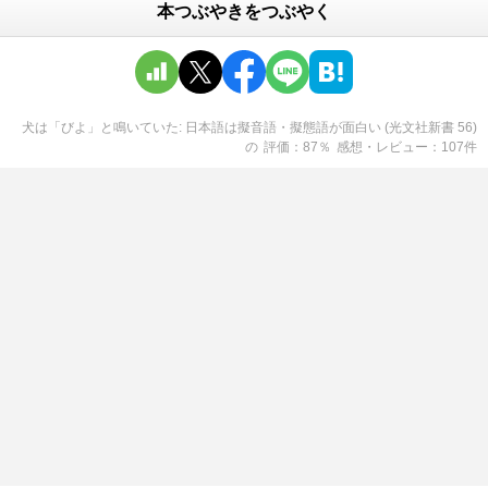
本つぶやきをつぶやく
犬は「びよ」と鳴いていた: 日本語は擬音語・擬態語が面白い (光文社新書 56)
の
評価
87
％
感想・レビュー
107
件