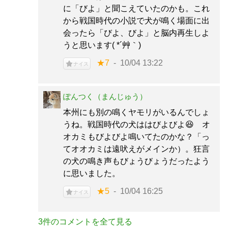
に「びよ」と聞こえていたのかも。これ
から戦国時代の小説で犬が鳴く場面に出
会ったら「びよ、びよ」と脳内再生しよ
うと思います( *´艸｀)
★7
10/04 13:22
ナイス
ぽんつく（まんじゅう）
本州にも別の鳴くヤモリがいるんでしょ
うね。戦国時代の犬ははびよびよ😆 オ
オカミもびよびよ鳴いてたのかな？「っ
てオオカミは遠吠えがメインか）。狂言
の犬の鳴き声もびょうびょうだったよう
に思いました。
★5
10/04 16:25
ナイス
3件のコメントを全て見る