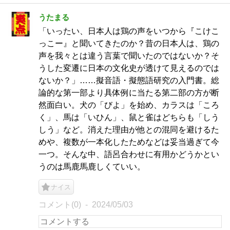
うたまる
「いったい、日本人は鶏の声をいつから『こけこ
っこー』と聞いてきたのか？昔の日本人は、鶏の
声を我々とは違う言葉で聞いたのではないか？そ
うした変遷に日本の文化史が透けて見えるのでは
ないか？」……擬音語・擬態語研究の入門書。総
論的な第一部より具体例に当たる第二部の方が断
然面白い。犬の「びよ」を始め、カラスは「ころ
く」、馬は「いひん」、鼠と雀はどちらも「しう
しう」など。消えた理由が他との混同を避けるた
めや、複数が一本化したためなどは妥当過ぎて今
一つ。そんな中、語呂合わせに有用かどうかとい
うのは馬鹿馬鹿しくていい。
ナイス
コメント(0)
2024/05/03