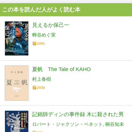
この本を読んだ人がよく読む本
見えるか保己一
蝉谷めぐ実
1091
夏帆 The Tale of KAHO
村上春樹
2936
記銘師ディンの事件録 木に殺された男
ロバート・ジャクソン・ベネット
桐谷知未