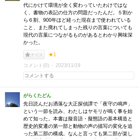
代にかけて環境が全く変わっていたわけではな
く、書物の表記の仕方の問題だったんだ。５割か
ら６割、900年ほど経った現在まで使われている
こと、また廃れてしまった残りの言葉についても
現代の言葉につながるものがあるとわかり興味深
かった。
★1
ナイス
コメント(0)
2023/11/19
がらくたどん
先日読んだお洒落な大正探偵譚で「夜守の鳴声」
という一節を読み、わたしはヤモリが鳴く事を始
めて知った。本書は擬音語・擬態語の基本構造と
歴史的変遷の第一部と動物の声の描写の変化を追
った第二部の構成。なんと言っても第二部が楽し