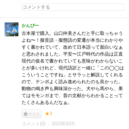
かんぴー
古本屋で購入。山口仲美さんだと手に取っちゃう
よね〜！擬音語・擬態語の変遷が本当にわかりや
すく書かれていて、改めて日本語って面白いなぁ
と思わされました。平安〜江戸時代の作品は正直
現代の仮名で書かれていても意味がわからないこ
とが多いけれど、現代語訳と一緒に「この◯◯は
こういうことですね」とサラッと解説してくれる
ので、テンポよく読み進められたのも良かった。
動物の鳴き声も興味深かった。犬やら馬やら、果
てはモモンガまで、昔の文献からわかることって
たくさんあるんだなぁ。
★3
ナイス
コメント(0)
2023/03/15