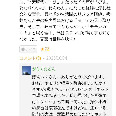
い。平安時代に「ひよ」だった犬の声が「びよ」
となりついに「わんわん」になった経緯に潜む社
会的な背景。鼠と雀の生活圏のリンクと隔絶。複
数あった牛の鳴声界における「モー」の天下取り
史。そして、狂言で「ももんが」が「モモンガ
～！」と鳴く理由。私はモモンガが鳴く事も知ら
なかった。言葉は世界を映す♪
★72
ナイス
コメント(3)
2023/10/04
がらくたどん
ぽんつくさん、ありがとうございます。
おお、ヤモリの鳴声を御存知でしたか！
さすが♪私もちょっとだけインターネット
で調べてみました。私が見つけた画像で
は「ケケケ」って鳴いていた！探偵小説
の舞台は京都なんですけどね。江戸中期
以前の犬は一定数野犬だったのでホント