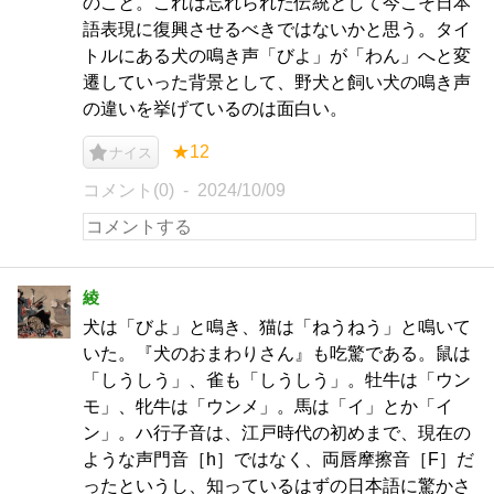
のこと。これは忘れられた伝統として今こそ日本
語表現に復興させるべきではないかと思う。タイ
トルにある犬の鳴き声「びよ」が「わん」へと変
遷していった背景として、野犬と飼い犬の鳴き声
の違いを挙げているのは面白い。
★12
ナイス
コメント(0)
2024/10/09
綾
犬は「びよ」と鳴き、猫は「ねうねう」と鳴いて
いた。『犬のおまわりさん』も吃驚である。鼠は
「しうしう」、雀も「しうしう」。牡牛は「ウン
モ」、牝牛は「ウンメ」。馬は「イ」とか「イ
ン」。ハ行子音は、江戸時代の初めまで、現在の
ような声門音［h］ではなく、両唇摩擦音［F］だ
ったというし、知っているはずの日本語に驚かさ