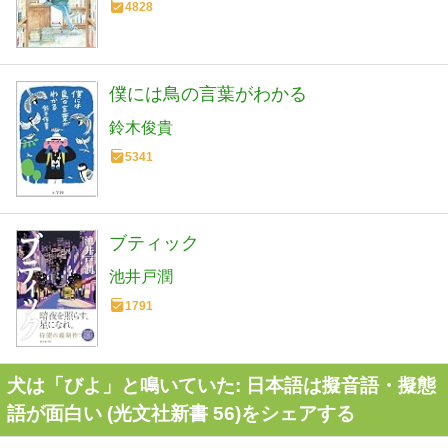
4828
僕には鳥の言葉がわかる
鈴木俊貴
5341
ブティック
池井戸潤
1791
犬は「びよ」と鳴いていた: 日本語は擬音語・擬態
語が面白い (光文社新書 56)をシェアする