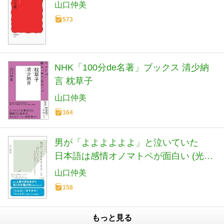
山口仲美
573
NHK「100分de名著」ブックス 清少納
言 枕草子
山口仲美
164
男が「よよよよよよ」と泣いていた
日本語は感情オノマトペが面白い (光文
社新書)
山口仲美
158
もっと見る