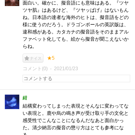
面白い。確かに、擬音語にも意味はある。『ツヤ
ツヤ肌』はあるけど、『ツヤッぱげ』はないもん
ね。日本語の達者な海外のヒトは、擬音語をどの
様に使うのだろう。ドラゴンボールの英訳版は、
違和感がある。カタカナの擬音語をそのままアル
ファベット化しても、絵から擬音が聞こえないか
らね。
★5
ナイス
コメント(0)
2021/01/23
紺
結構変わってしまった表現とそんなに変わってな
い表現と。鹿や烏の鳴き声が受け取り手の文化と
感受性でこんなことになるんだなあと面白かっ
た。清少納言の擬音の懲り方はとても参考にな
る…