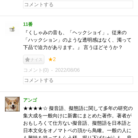
11番
『くしゃみの音も、「ヘックショイ」。従来の
「ハックション」のような透明感はなく、濁って
下品で迫力があります。』 言うほどそうか？
★2
ナイス
コメント(0)
2022/08/06
アンゴ
★★★★☆ 擬音語、擬態語に関して多年の研究の
集大成を一般向けに新書にまとめた著作。著者が
おもしろくて仕方ない擬音語、擬態語を日本語と
日本文化をオノマトペの頂から鳥瞰。一般の人に
も興味を持ってもらう様、掘り下げながらも、肩