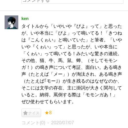
ken
タイトルから「いやいや『びよ』って」と思った
が、いや本当に「びよ」って鳴いてる！「きつね
は『こんくゎい』と鳴いていた」と筆者。「いや
いや『くゎい』って」と思ったが、いや本当に
「くゎい」って鳴いてる！みたいな驚きの連続。
その他、猫、牛、馬、鼠、蝉、（そしてモモン
ガ！）の鳴き声について考証、面白い。ある鳴き
声（たとえば「メー」）が淘汰され、ある鳴き声
（たとえば｢モー｣）が生き残るのはなぜなのか、
そこには文学の存在、主に掛詞が大きく関与して
いると。納得。罵倒する際は「モモンガあ！」
ぜひ使わせてもらいます。
★8
ナイス
コメント(0)
2020/07/07