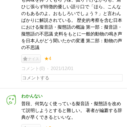
ひじ張らず特徴的優しい語り口で「ほら、こんな
のもあるのよ。おもしろいでしょう？」と言わん
ばかりに解説されている。 歴史的考察を含む日本
における擬音語・擬態語の概論 第一部：擬音語・
擬態語の不思議 史料をもとに一般的動物の鳴き声
を日本人がどう聞いたかの変遷 第二部：動物の声
の不思議
★4
ナイス
コメント(0)
2021/12/01
わかんない
普段、何気なく使っている擬音語・擬態語を改め
て説明しようとすると難しい。 著者が編纂する辞
典が早くできるといいな。