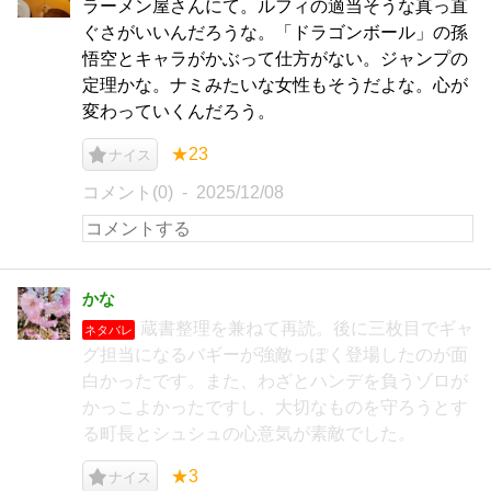
ラーメン屋さんにて。ルフィの適当そうな真っ直
ぐさがいいんだろうな。「ドラゴンボール」の孫
悟空とキャラがかぶって仕方がない。ジャンプの
定理かな。ナミみたいな女性もそうだよな。心が
変わっていくんだろう。
★23
ナイス
コメント(0)
2025/12/08
かな
蔵書整理を兼ねて再読。後に三枚目でギャ
ネタバレ
グ担当になるバギーが強敵っぽく登場したのが面
白かったです。また、わざとハンデを負うゾロが
かっこよかったですし、大切なものを守ろうとす
る町長とシュシュの心意気が素敵でした。
★3
ナイス