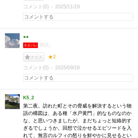
コメント(0)
2025/11/19
●●
再読。
ネタバレ
★2
ナイス
コメント(0)
2025/09/16
K5_2
第二夜。訪れた町とその脅威を解決するという物
語の構図は、ある種「水戸黄門」的なものなのか
な、と思いつきましたが、まだちょっと短絡的す
ぎるでしょうか。回想で泣かせるエピソードを入
れて、無言のルフィの怒りを鮮やかに見せるとい