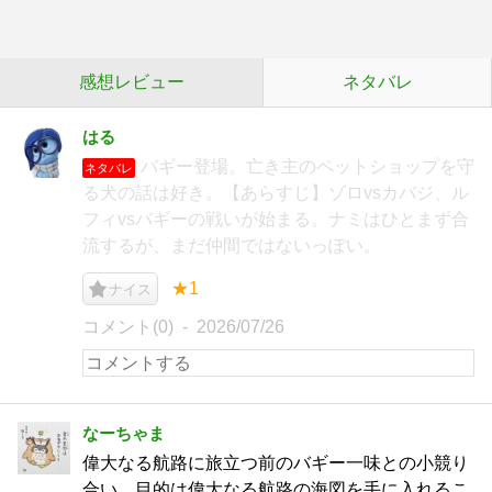
感想レビュー
ネタバレ
はる
バギー登場。亡き主のペットショップを守
ネタバレ
る犬の話は好き。【あらすじ】ゾロvsカバジ、ル
フィvsバギーの戦いが始まる。ナミはひとまず合
流するが、まだ仲間ではないっぽい。
★1
ナイス
コメント(0)
2026/07/26
なーちゃま
偉大なる航路に旅立つ前のバギー一味との小競り
合い。目的は偉大なる航路の海図を手に入れるこ