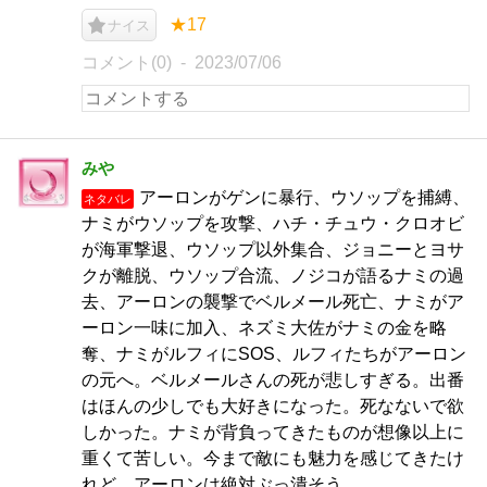
★17
ナイス
コメント(0)
2023/07/06
みや
アーロンがゲンに暴行、ウソップを捕縛、
ネタバレ
ナミがウソップを攻撃、ハチ・チュウ・クロオビ
が海軍撃退、ウソップ以外集合、ジョニーとヨサ
クが離脱、ウソップ合流、ノジコが語るナミの過
去、アーロンの襲撃でベルメール死亡、ナミがア
ーロン一味に加入、ネズミ大佐がナミの金を略
奪、ナミがルフィにSOS、ルフィたちがアーロン
の元へ。ベルメールさんの死が悲しすぎる。出番
はほんの少しでも大好きになった。死なないで欲
しかった。ナミが背負ってきたものが想像以上に
重くて苦しい。今まで敵にも魅力を感じてきたけ
れど、アーロンは絶対ぶっ潰そう。