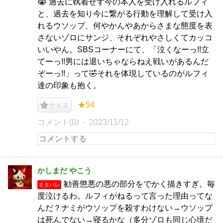
😭 過去に執着せず今の本人を受け入れるルフィ
と、過去を知り今に繋がる行動を理解して受け入
れるウソップ、何やかんやあからさまな態度を表
さないゾロにサンジ、それぞれやさしくてカッコ
いいやん。SBSコーナーにて、「泣くなーっ!!立
てーっ!!男には退いちゃならねえ戦いがあるんだ
ぞーっ!!」って🤣それを体現しているのがルフィ
達の印象も抱く。
★54
ナイス
コメント(0)
2023/11/12
かしまだ やこう
勧善懲悪の悪の部分をでかく描きすぎ。毎
ネタバレ
度泣けるわ。ルフィがねるって言った理由ってな
んだ？ナミがウソップを殺すわけない→ウソップ
は死んでない→寝るかな（多分ゾロも同じ心境だ