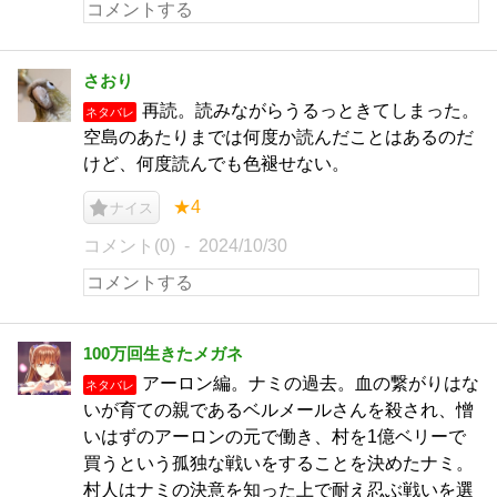
さおり
再読。読みながらうるっときてしまった。
ネタバレ
空島のあたりまでは何度か読んだことはあるのだ
けど、何度読んでも色褪せない。
★4
ナイス
コメント(0)
2024/10/30
100万回生きたメガネ
アーロン編。ナミの過去。血の繋がりはな
ネタバレ
いが育ての親であるベルメールさんを殺され、憎
いはずのアーロンの元で働き、村を1億ベリーで
買うという孤独な戦いをすることを決めたナミ。
村人はナミの決意を知った上で耐え忍ぶ戦いを選