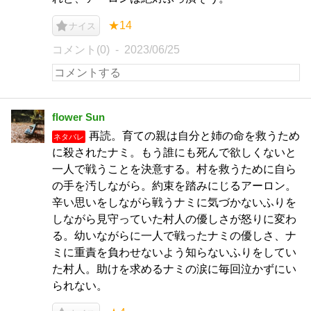
★14
ナイス
コメント(0)
2023/06/25
flower Sun
再読。育ての親は自分と姉の命を救うため
ネタバレ
に殺されたナミ。もう誰にも死んで欲しくないと
一人で戦うことを決意する。村を救うために自ら
の手を汚しながら。約束を踏みにじるアーロン。
辛い思いをしながら戦うナミに気づかないふりを
しながら見守っていた村人の優しさが怒りに変わ
る。幼いながらに一人で戦ったナミの優しさ、ナ
ミに重責を負わせないよう知らないふりをしてい
た村人。助けを求めるナミの涙に毎回泣かずにい
られない。