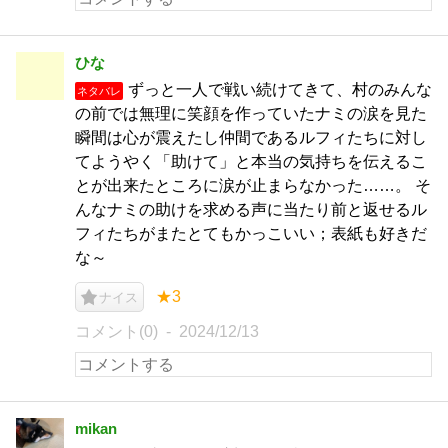
ひな
ずっと一人で戦い続けてきて、村のみんな
ネタバレ
の前では無理に笑顔を作っていたナミの涙を見た
瞬間は心が震えたし仲間であるルフィたちに対し
てようやく「助けて」と本当の気持ちを伝えるこ
とが出来たところに涙が止まらなかった……。 そ
んなナミの助けを求める声に当たり前と返せるル
フィたちがまたとてもかっこいい；表紙も好きだ
な～
★3
ナイス
コメント(0)
2024/12/13
mikan