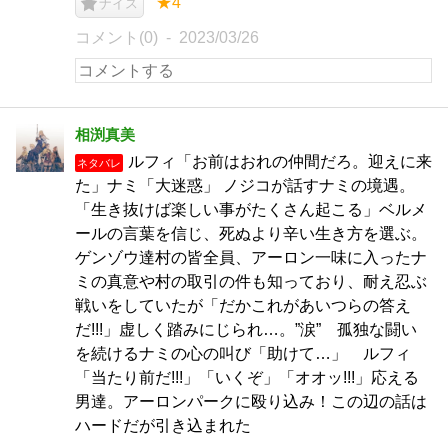
★4
ナイス
コメント(0)
2023/03/26
相渕真美
ルフィ「お前はおれの仲間だろ。迎えに来
ネタバレ
た」ナミ「大迷惑」 ノジコが話すナミの境遇。
「生き抜けば楽しい事がたくさん起こる」ベルメ
ールの言葉を信じ、死ぬより辛い生き方を選ぶ。
ゲンゾウ達村の皆全員、アーロン一味に入ったナ
ミの真意や村の取引の件も知っており、耐え忍ぶ
戦いをしていたが「だかこれがあいつらの答え
だ!!!」虚しく踏みにじられ…。”涙” 孤独な闘い
を続けるナミの心の叫び「助けて…」 ルフィ
「当たり前だ!!!」「いくぞ」「オオッ!!!」応える
男達。アーロンパークに殴り込み！この辺の話は
ハードだが引き込まれた