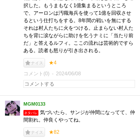
択した。もうまもなく1億集まるというところ
で、アーロンは汚職海兵を使って1億を回収させ
るという仕打ちをする。8年間の戦いを無にする
それは村人たちに火をつける。止まらない村人た
ちを背に涙ながらに助けを乞うナミに「当たり前
だ」と答えるルフィ。ここの流れは芸術的ですら
ある。読者も怒りが引き出される。
★4
ナイス
コメント(0)
2024/06/08
MGM0133
気づいたら、サンジが仲間になってて、仲
ネタバレ
間割れ。仲良くやってね。
★82
ナイス