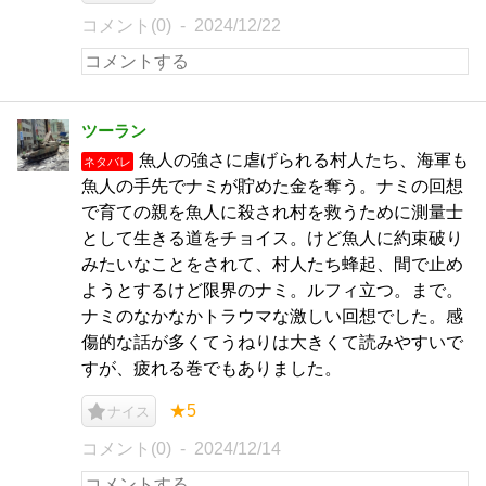
コメント(0)
2024/12/22
ツーラン
魚人の強さに虐げられる村人たち、海軍も
ネタバレ
魚人の手先でナミが貯めた金を奪う。ナミの回想
で育ての親を魚人に殺され村を救うために測量士
として生きる道をチョイス。けど魚人に約束破り
みたいなことをされて、村人たち蜂起、間で止め
ようとするけど限界のナミ。ルフィ立つ。まで。
ナミのなかなかトラウマな激しい回想でした。感
傷的な話が多くてうねりは大きくて読みやすいで
すが、疲れる巻でもありました。
★5
ナイス
コメント(0)
2024/12/14