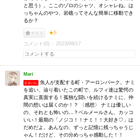
と思う）。ここのゾロのシャツ、オシャレね。は
っちゃんのやつ、岩礁ってそんな簡単に移動でき
るか？
★5
ナイス
コメント(0)
2023/08/17
Mari
魚人が支配する町・アーロンパーク。ナミ
ネタバレ
を追い、辿り着いたこの町で、ルフィ達は驚愕の
真実に直面する！孤独な闘いを続けるナミに、仲
間の想いは届くのか！？ 〈感想〉 ナミは優しい
の、それとも怖いの…？ベルメールさん、カッコ
いい！最期の「ノジコ！！ナミ！！大好き♡」は
だめだよ。あんなの、ずっと記憶に残っちゃうじ
ゃん！だけど、その分めっちゃ感動した！！