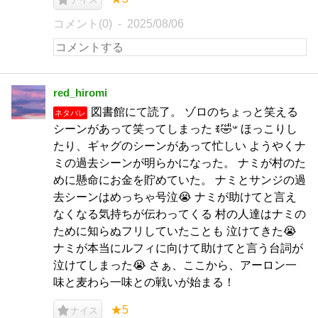
コメント(0)
2025/08/06
red_hiromi
図書館にて読了。 ゾロのちょっと笑える
ネタバレ
シーンがあって笑ってしまった ꉂ🤣𐤔 ほっこりし
たり、ギャグのシーンがあって忙しい ようやくナ
ミの過去シーンが明らかになった。 ナミが村のた
めに懸命にお金を貯めていた。 ナミとサンジの過
去シーンはめっちゃ号泣😭 ナミが助けてと言え
なくなる気持ちが伝わってくる 村の人達はナミの
ために知らぬフリしていたことも 泣けてきた😭
ナミが本当にルフィに向けて助けてと言う台詞が
泣けてしまった😭 さぁ、ここから、アーロン一
味と麦わら一味との戦いが始まる！
★5
ナイス