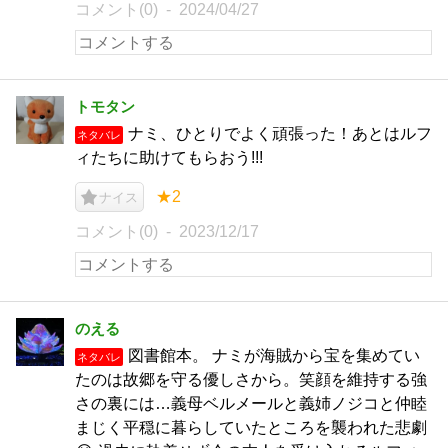
コメント(0)
2024/04/27
トモタン
ナミ、ひとりでよく頑張った！あとはルフ
ネタバレ
ィたちに助けてもらおう!!!
★2
ナイス
コメント(0)
2023/12/17
のえる
図書館本。 ナミが海賊から宝を集めてい
ネタバレ
たのは故郷を守る優しさから。笑顔を維持する強
さの裏には…義母ベルメールと義姉ノジコと仲睦
まじく平穏に暮らしていたところを襲われた悲劇