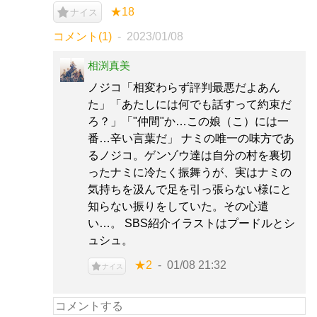
★18
ナイス
コメント(1)
2023/01/08
相渕真美
ノジコ「相変わらず評判最悪だよあん
た」「あたしには何でも話すって約束だ
ろ？」「"仲間"か…この娘（こ）には一
番…辛い言葉だ」 ナミの唯一の味方であ
るノジコ。ゲンゾウ達は自分の村を裏切
ったナミに冷たく振舞うが、実はナミの
気持ちを汲んで足を引っ張らない様にと
知らない振りをしていた。その心遣
い…。 SBS紹介イラストはプードルとシ
ュシュ。
★2
01/08 21:32
ナイス