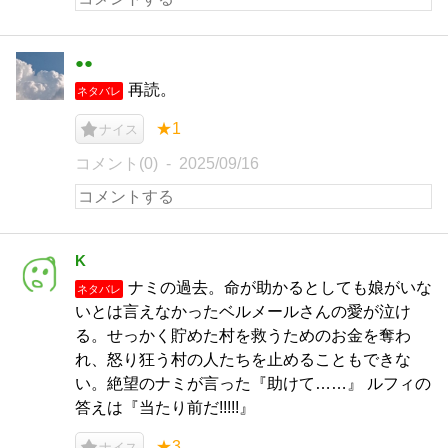
●●
再読。
ネタバレ
★1
ナイス
コメント(0)
2025/09/16
K
ナミの過去。命が助かるとしても娘がいな
ネタバレ
いとは言えなかったベルメールさんの愛が泣け
る。せっかく貯めた村を救うためのお金を奪わ
れ、怒り狂う村の人たちを止めることもできな
い。絶望のナミが言った『助けて……』 ルフィの
答えは『当たり前だ!!!!!』
★3
ナイス