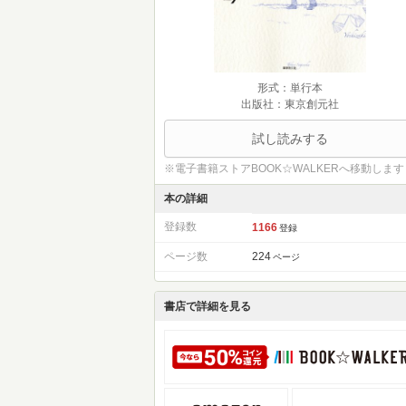
形式：単行本
出版社：東京創元社
試し読みする
※電子書籍ストアBOOK☆WALKERへ移動します
本の詳細
登録数
1166
登録
ページ数
224
ページ
書店で詳細を見る