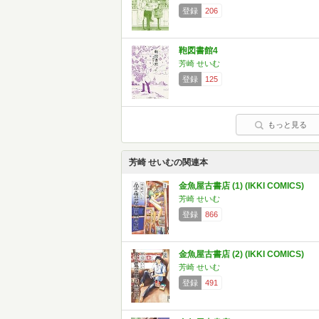
登録
206
鞄図書館4
芳崎 せいむ
登録
125
もっと見る
芳崎 せいむの関連本
金魚屋古書店 (1) (IKKI COMICS)
芳崎 せいむ
登録
866
金魚屋古書店 (2) (IKKI COMICS)
芳崎 せいむ
登録
491