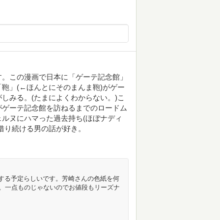
入ってます。この漫画で日本に「ゲーテ記念館」
鞄」(←ほんとにそのまんま鞄)がゲー
しみる。(たまによくわからない。)こ
がゲーテ記念館を訪ねるまでのロードム
ルヌにハマった過去持ち(ほぼナディ
借り続ける男の話が好き。
売する予定らしいです。芳崎さんの色紙を何
す。一点ものじゃないのでお値段もリーズナ