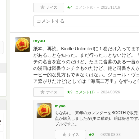
ナイス
★4
コメント(
0
)
2025/11/16
myao
紙本。再読。Kindle Unlimitedに１巻だけ
があることを知った。まだ行ったことないけど。「
テの名言を宣うのだけど、たまに含蓄のある一言が
の漫画は図書ウンチクものだけど、鞄と司書さん
ービー的な見方もできなくはない。ジュール・ヴェ
ア繋がりだけど)としては「海底二万里」をずっと
ナイス
★9
コメント(
1
)
2024/08/26
myao
ちなみに、来年のカレンダーをBOOTHで販
点か購入しましたが(主に猫絵)、絵は好きで
ブルですよ。
ナイス
★2
08/26 08:33