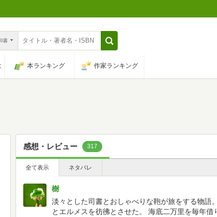
n和書
は
本ランキング
作家ランキング
感想・レビュー
317
全て表示
ネタバレ
樹
淡々とした司書とおしゃべりな鞄が旅をする物語
とエルメスを彷彿とさせた。 海底二万里を毎年借