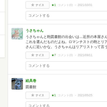
ナイス
★1
コメント(
0
)
2021/10/31
うさちゃん
うさちゃんと鞄図書館の出会いは…近所の本屋さ
き
これを選んだものだよね。ロマンチストの鞄とリ
さんに近いかな。うさちゃんはリアリストって言
ナイス
★7
コメント(
0
)
2021/09/11
絵具巻
図書館
ナイス
★1
コメント(
0
)
2021/05/25