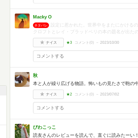
Macky O
設定に惹かれた。世界中をまたにかける
ネタバレ
クロフトとレイ・ブラッドベリの本の題名が出た
ナイス
★3
コメント(
0
)
2023/10/30
秋
本と人が繰り広げる物語。怖いもの見たさで鞄の
ナイス
★2
コメント(
0
)
2023/07/02
びわこっこ
読友さんのレビューを読んで、直ぐに読みたーい！と