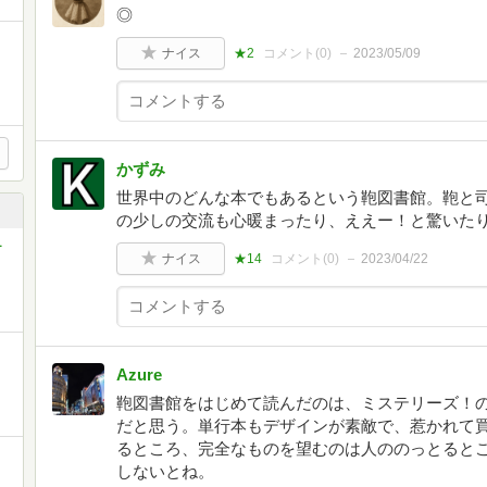
◎
ナイス
★2
コメント(
0
)
2023/05/09
かずみ
世界中のどんな本でもあるという鞄図書館。鞄と
の少しの交流も心暖まったり、ええー！と驚いた
チ
ナイス
★14
コメント(
0
)
2023/04/22
Azure
鞄図書館をはじめて読んだのは、ミステリーズ！
だと思う。単行本もデザインが素敵で、惹かれて
るところ、完全なものを望むのは人ののっとると
しないとね。