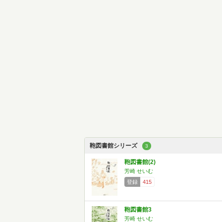
鞄図書館シリーズ
3
鞄図書館(2)
芳崎 せいむ
登録
415
鞄図書館3
芳崎 せいむ