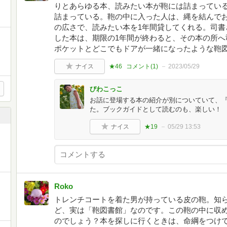
りとあらゆる本、読みたい本が鞄には詰まってい
詰まっている。鞄の中に入った人は、縄を結んで
の広さで、読みたい本を1年間貸してくれる。司書
した本は、期限の1年間が終わると、その本の所へ
ポケットとどこでもドアが一緒になったような鞄図
ナイス
★46
コメント(
1
)
2023/05/29
びわこっこ
お話に登場する本の紹介が別についていて、
た。ブックガイドとして読むのも、楽しい！
ナイス
★19
05/29 13:53
Roko
トレンチコートを着た男が持っている皮の鞄。知
ど、実は「鞄図書館」なのです。この鞄の中に収
のでしょう？本を探しに行くときは、命綱をつけ