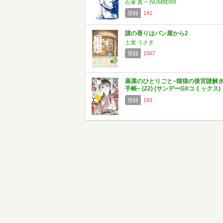
石塚 真一,NUMBER8
登録
141
謎の香りはパン屋から2
土屋 うさぎ
登録
1567
薬屋のひとりごと~猫猫の後宮謎解
手帳~ (22) (サンデーGXコミックス)
登録
193