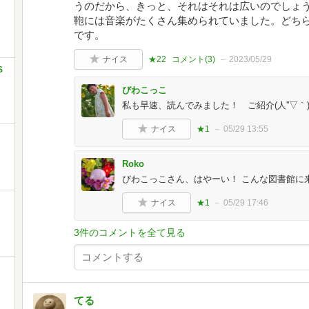
うのだから、きっと、それはそれは広いのでしょ
鞄には音楽がたくさん集められていました。どち
です。
ナイス
★22
コメント(
3
)
2023/05/29
S
びわこっこ
私も早速、読んでみました！ ご紹介(人''▽
ナイス
★1
05/29 13:55
Roko
びわこっこさん、はやーい！ こんな図書館に
ナイス
★1
05/29 17:46
3件のコメントを全て見る
てる