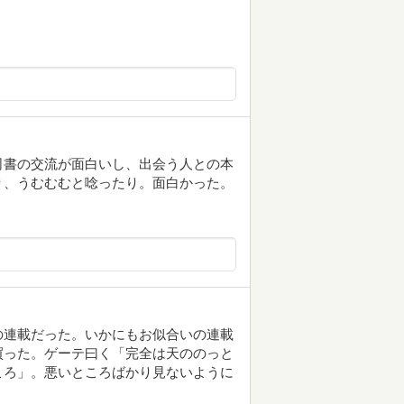
司書の交流が面白いし、出会う人との本
り、うむむむと唸ったり。面白かった。
の連載だった。いかにもお似合いの連載
買った。ゲーテ曰く「完全は天ののっと
ころ」。悪いところばかり見ないように