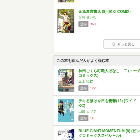
金魚屋古書店 (8) (IKKI COMIX)
芳崎 せいむ
登録
369
もっと見る
この本を読んだ人がよく読む本
神田ごくら町職人ばなし 二 (トー
コミックス)
坂上 暁仁
登録
122
デキる猫は今日も憂鬱(13) (ワイド
KC)
山田 ヒツジ
登録
116
BLUE GIANT MOMENTUM (8) (ビッ
グコミックススペシャル)