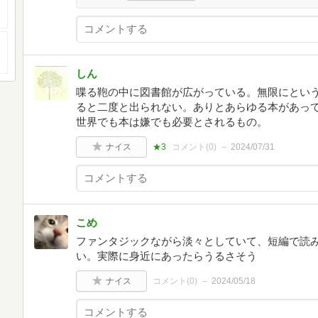
しん
喋る鞄の中に図書館が広がっている。無限にとい
ると二度と出られない。ありとあらゆる本があっ
世界でも本は嫌でも必要とされるもの。
ナイス
★3
コメント(
0
)
2024/07/31
こめ
ファンタジックながら淡々としていて、短編で読
い。実際に身近にあったらうるさそう
ナイス
コメント(
0
)
2024/05/18