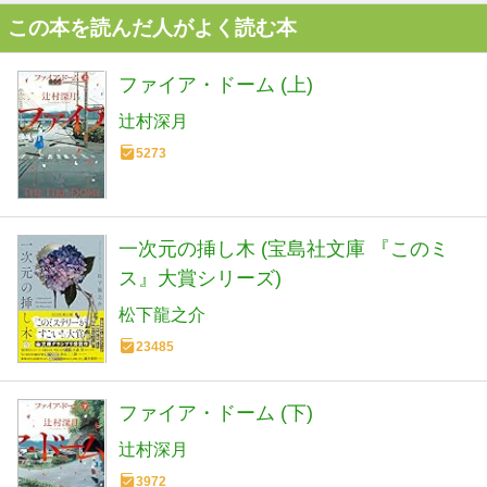
この本を読んだ人がよく読む本
ファイア・ドーム (上)
辻村深月
5273
一次元の挿し木 (宝島社文庫 『このミ
ス』大賞シリーズ)
松下龍之介
23485
ファイア・ドーム (下)
辻村深月
3972