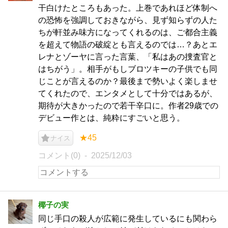
干白けたところもあった。上巻であれほど体制へ
の恐怖を強調しておきながら、見ず知らずの人た
ちが軒並み味方になってくれるのは、ご都合主義
を超えて物語の破綻とも言えるのでは…？あとエ
レナとゾーヤに言った言葉、「私はあの捜査官と
はちがう」。相手がもしブロツキーの子供でも同
じことが言えるのか？最後まで勢いよく楽しませ
てくれたので、エンタメとして十分ではあるが、
期待が大きかったので若干辛口に。作者29歳での
デビュー作とは、純粋にすごいと思う。
★45
ナイス
コメント(0)
2025/12/03
椰子の実
同じ手口の殺人が広範に発生しているにも関わら