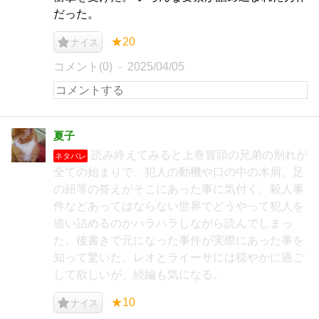
だった。
★20
ナイス
コメント(0)
2025/04/05
夏子
読み終えてみると上巻冒頭の兄弟の別れが
ネタバレ
全ての始まりで、犯人の動機や口の中の木屑、足
の紐等の答えがそこにあった事に気付く。殺人事
件などあってはならない世界でどうやって犯人を
追い詰めるのかハラハラしながら読んでしまっ
た。後書きで元になった事件が実際にあった事を
知って驚いた。レオとライーサには穏やかに過ご
して欲しいが、続編も気になる。
★10
ナイス