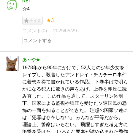
REI
☆4
★3
ナイス
コメント(0)
2025/05/29
あ～や★
1978年から90年にかけて、52人もの少年少女を
レイプし、殺害したアンドレイ・チカチーロ事件
に着想を得て書かれている作品。 下巻半ばで明ら
かになる犯人に驚きの声をあげ、上巻を即座に読
み直した。 この作品を通して、スターリン体制
下、国家による監視や弾圧を受けたソ連国民の恐
怖の一面を知ることができた。 理想の国家ソ連に
は「犯罪は存在しない」 みんなが平等だから。
理論上、警察はいらない。 飛躍しすぎた考え方に
衝撃を受けた。 いろんな要素が詰め込まれた秀作