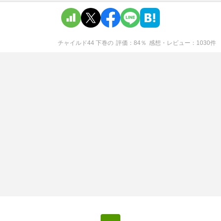
チャイルド44 下巻
の
評価
84
％
感想・レビュー
1030
件