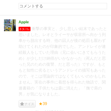
Apple
衝撃の事実と、少し悲しい結末であったと
ネタバレ
思いました。レオとライーサが収容所へ向かう列
車から脱出する時、他の囚人が後の処罰も厭わず
助けてくれたのが印象的でした。アンドレイが連
続殺人をしていた理由（兄に会いにきてもらうた
め）が少しだけ納得がいかなかった（死んだと思
った兄のための復讐、だと思った）ですが、もと
もと知性に劣るというアンドレイの描写もあった
ので、そこは理論的ではなくてもいいのかもしれ
ません。実在の事件に着想を得られた物語で、関
連書籍の「子供たちは森に消えた」「撫で肩の
男」が気になりました。
★39
ナイス