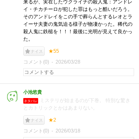
来るが、実在したウクライナの殺人鬼：アンドレ
イ・チカチーロが犯した罪はもっと酷いだろう。
そのアンドレイをこの手で葬らんとするレオとラ
イーサ夫妻の鬼気迫る様子が物凄かった。稀代の
殺人鬼に鉄槌を！！！最後に光明が見えて良かっ
た。
★55
ナイス
コメント(0)
2026/03/28
小池悠貴
ミステリが始まるのが下巻。 特別な驚き
ネタバレ
とカトリックとかはあまりない。
★2
ナイス
コメント(0)
2026/03/18