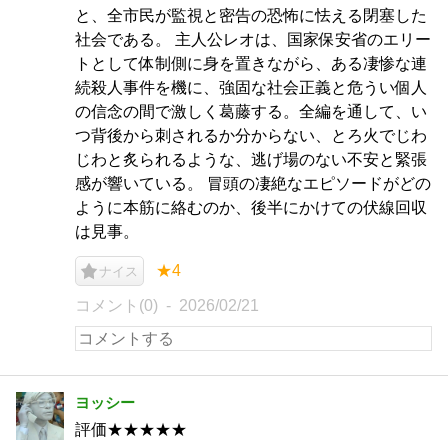
と、全市民が監視と密告の恐怖に怯える閉塞した
社会である。 主人公レオは、国家保安省のエリー
トとして体制側に身を置きながら、ある凄惨な連
続殺人事件を機に、強固な社会正義と危うい個人
の信念の間で激しく葛藤する。全編を通して、い
つ背後から刺されるか分からない、とろ火でじわ
じわと炙られるような、逃げ場のない不安と緊張
感が響いている。 冒頭の凄絶なエピソードがどの
ように本筋に絡むのか、後半にかけての伏線回収
は見事。
★4
ナイス
コメント(0)
2026/02/21
ヨッシー
評価★★★★★