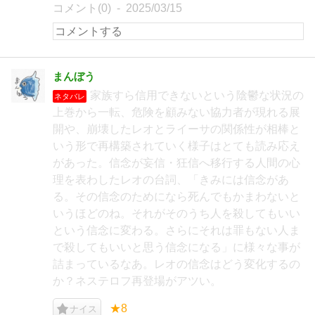
コメント(0)
2025/03/15
まんぼう
家族すら信用できないという陰鬱な状況の
ネタバレ
上巻から一転、危険を顧みない協力者が現れる展
開や、崩壊したレオとライーサの関係性が相棒と
いう形で再構築されていく様子はとても読み応え
があった。信念が妄信・狂信へ移行する人間の心
理を表わしたレオの台詞、「きみには信念があ
る。その信念のためになら死んでもかまわないと
いうほどのね。それがそのうち人を殺してもいい
という信念に変わる。さらにそれは罪もない人ま
で殺してもいいと思う信念になる」に様々な事が
詰まっているなあ。レオの信念はどう変化するの
か？ネステロフ再登場がアツい。
★8
ナイス