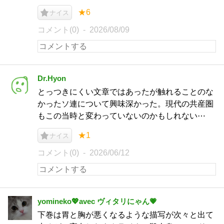
★6
ナイス
コメント(0)
2026/08/09
Dr.Hyon
とっつきにくい文章ではあったが触れることのな
かったソ連について興味深かった。現代の共産圏
もこの当時と変わっていないのかもしれない⋯
★1
ナイス
コメント(0)
2026/06/12
yomineko💖avec ヴィタリにゃん💗
下巻は胃と胸が悪くなるような描写が次々と出て