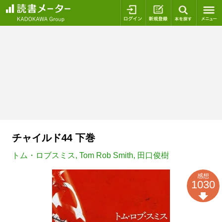
ログイン
新規登録
本を探
チャイルド44 下巻
トム・ロブスミス
,
Tom Rob Smith
,
田口俊樹
感想
1030