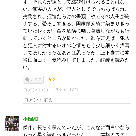
ず、それらが線として結び付けられることはな
い。無実の人々が、犯人としてでっちあげられ、
拷問され、捏造だらけの書類一枚でその人生が終
了する。恐ろしすぎる。国家保安省に染まりきっ
ていたレオが、命を危険に晒し葛藤しながらも行
動していくところが良かった。欲を言えば、犯人
と犯人に対するレオの心情をもう少し細かく描写
してほしかったなあとは思ったが、上下巻共に本
当に面白く一気読みしてしまった。続編も読みた
い。
★5
ナイス
コメント(0)
2025/11/21
小物M2
傑作。長らく積んでいたが、こんなに面白いなら
もっと早く読むべきだったな……。本格ミステリ