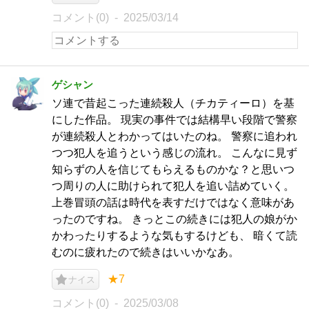
コメント(0)
2025/03/14
ゲシャン
ソ連で昔起こった連続殺人（チカティーロ）を基
にした作品。 現実の事件では結構早い段階で警察
が連続殺人とわかってはいたのね。 警察に追われ
つつ犯人を追うという感じの流れ。 こんなに見ず
知らずの人を信じてもらえるものかな？と思いつ
つ周りの人に助けられて犯人を追い詰めていく。
上巻冒頭の話は時代を表すだけではなく意味があ
ったのですね。 きっとこの続きには犯人の娘がか
かわったりするような気もするけども、 暗くて読
むのに疲れたので続きはいいかなあ。
★7
ナイス
コメント(0)
2025/03/08