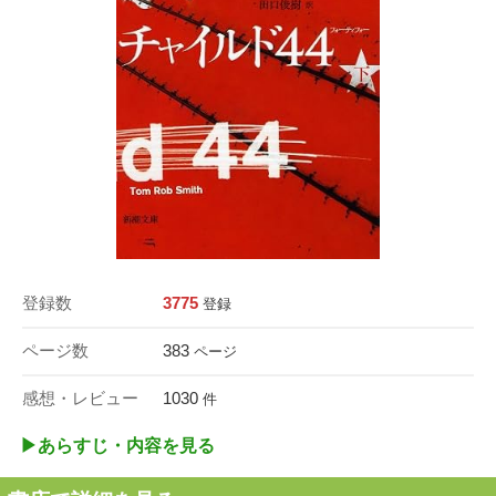
登録数
3775
登録
ページ数
383
ページ
感想・レビュー
1030
件
▶︎あらすじ・内容を見る