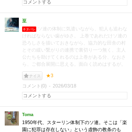
至
ソ連の体制に気遣いながら、犯人も追わな
ネタバレ
ければならない歯がゆさ。 上巻であれだけソ連の
恐ろしさを描いておきながら、協力的な田舎の村
とその緩い繋がりの連携で裏切り一つ無く、主人
公たちを助けてくれるのは上巻がある分、なおさ
ら、ご都合展開に思える。面白く読めはするが。
★3
ナイス
コメント(0)
2026/03/18
Toma
1950年代、スターリン体制下のソ連。そこは「楽
園に犯罪は存在しない」という虚飾の教条のも