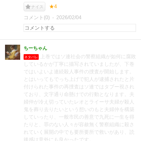
★4
ナイス
コメント(0)
2026/02/04
ちーちゃん
上巻ではソ連社会の警察組織が如何に腐敗
ネタバレ
しているかが丁寧に描写されていましたが、下巻
ではいよいよ連続殺人事件の捜査が開始します。
とはいってもでっち上げで犯人が逮捕されたと片
付けられた事件の再捜査はソ連ではタブー視され
ており、文字通り命懸けでの行動となります。夫
婦仲が冷え切っていたレオとライーサ夫婦が殺人
鬼を葬り去りたいという想いのもと夫婦仲を構築
していったり、一般市民の善意で九死に一生を得
たりと、罪のない人々が容赦無く警察組織に殺さ
れていく展開の中でも要所要所で救いがあり、読
後感は意外にも良かったです。