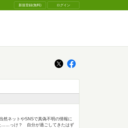
新規登録(無料)
ログイン
、当然ネットやSNSで真偽不明の情報に
た……っけ？ 自分が過ごしてきたはず