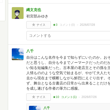
縄文克也
初宮部みゆき
ナイス
★3
コメント(
0
)
2026/07/28
八千
自分はこんな名作を今まで知らずにいたのか。お
だと思うし、自分も今までノーマークだったのだ
い知る短編集だった。古本屋の老店主とその孫を
人情もののような空気で始まるが、やがて大人た
去から現在まで横断しながら鮮烈にえぐり出す。
ず、舞台となる古書店の日常から出来ることだけ
を成し遂げる作者の筆力に感服。
ナイス
★10
コメント(
1
)
2026/07/26
八千