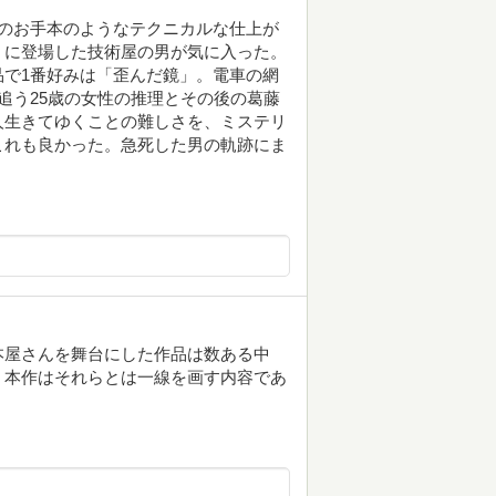
のお手本のようなテクニカルな仕上が
」に登場した技術屋の男が気に入った。
で1番好みは「歪んだ鏡」。電車の網
追う25歳の女性の推理とその後の葛藤
人生きてゆくことの難しさを、ミステリ
これも良かった。急死した男の軌跡にま
本屋さんを舞台にした作品は数ある中
、本作はそれらとは一線を画す内容であ