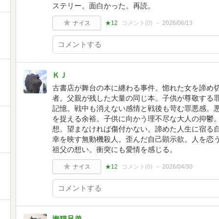
ステリー。面白かった。再読。
ナイス
★12
コメント(
0
)
2026/06/13
ＫＪ
古書店が舞台の本に纏わる事件。惚れた女を諦め
者。父親が残した大量の同じ本。子供が尊敬する
記憶。戦中も消えない感情と戦後も苛む罪悪感。
を捉える余裕。子供に向かう理不尽な大人の抑鬱
想。望まなければ傷付かない。諦めた人生に宿る
幸を映す無動機殺人。歪んだ自己顕示欲。人を恋
祖父の想い。衝突にも愛情を感じる。
ナイス
★12
コメント(
0
)
2026/04/30
海猫兄弟