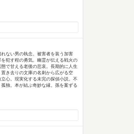
切れない男の執念。被害者を装う加害
罪を犯す程の勇気。幽霊が伝える戦火の
悪態で甘える老後の悲哀。長期的に人生
。置き去りの文庫の名刺から広がる空
自立心。現実化する未完の探偵小説。不
う孤独。本が結ぶ奇妙な縁。孫を案ずる