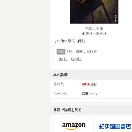
形式：文庫
出版社：新潮社
その他の形式（β版）
形式：単行本
登録
230
出版社：新潮社
本の詳細
登録数
6016
登録
ページ数
329
ページ
書店で詳細を見る