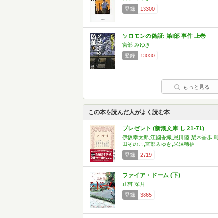
登録
13300
ソロモンの偽証: 第I部 事件 上巻
宮部 みゆき
登録
13030
もっと見る
この本を読んだ人がよく読む本
プレゼント (新潮文庫 し 21-71)
伊坂幸太郎,江國香織,恩田陸,梨木香歩,
田そのこ,宮部みゆき,米澤穂信
登録
2719
ファイア・ドーム (下)
辻村 深月
登録
3865