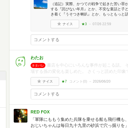
（追記）実際、かつての戦争で起きた苦い罪
する『詫びない年月』とか、不安な童話と子
き着く『うそつき喇叭』とか、もっともっと
ナイス
★3
07/26 22:59
わたお
書店を中心にいろんな事件が起こる話。 
ネタバレ
場する孫の変化も楽しめた。 さくっと読めた印象
ナイス
★7
コメント(
0
)
2026/06/20
RED FOX
「軍隊にももう集めた兵隊を乗せる船も飛行機も
おじいちゃんは毎日九十九里の砂浜で穴っ掘りを