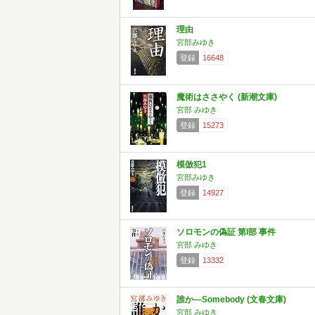
理由
宮部みゆき
登録
16648
魔術はささやく (新潮文庫)
宮部 みゆき
登録
15273
模倣犯1
宮部みゆき
登録
14927
ソロモンの偽証 第I部 事件
宮部 みゆき
登録
13332
誰か―Somebody (文春文庫)
宮部 みゆき