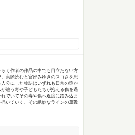
そらく作者の作品の中でも目立たない方
が、実際読むと宮部みゆきのスゴさを思
主人公にした物語はいずれも日常の謎か
ちが纏う毒や子どもたちが抱える傷を過
それでいてその毒や傷へ過度に踏み込ま
を描いていく。その絶妙なラインの筆致