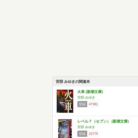
宮部 みゆきの関連本
火車 (新潮文庫)
宮部 みゆき
登録
47381
レベル７（セブン） (新潮文庫)
宮部 みゆき
登録
22775