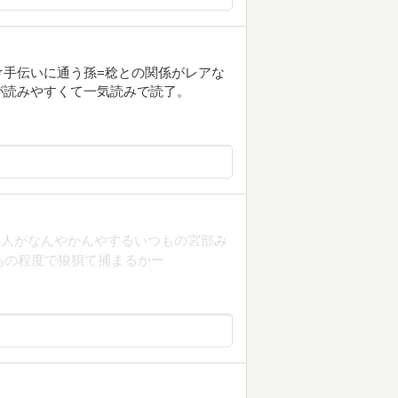
け手伝いに通う孫=稔との関係がレアな
が読みやすくて一気読みで読了。
の人がなんやかんやするいつもの宮部み
てあの程度で狼狽て捕まるかー