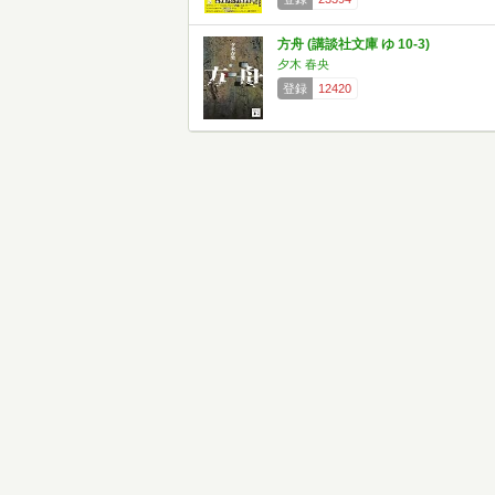
方舟 (講談社文庫 ゆ 10-3)
夕木 春央
登録
12420