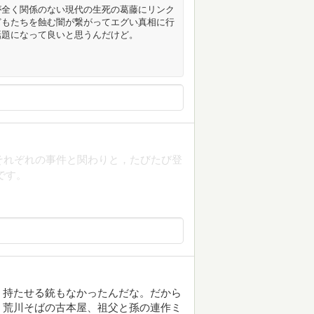
が全く関係のない現代の生死の葛藤にリンク
どもたちを蝕む闇が繋がってエグい真相に行
話題になって良いと思うんだけど。
それぞれの事件と関わりと，たびたび登
です。
、持たせる銃もなかったんだな。だから
」荒川そばの古本屋、祖父と孫の連作ミ