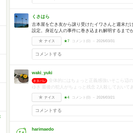
くさはら
古本屋を亡き友から譲り受けたイワさんと週末だ
設定。身近な人の事件に巻き込まれ解明するまで
ナイス
★7
コメント(
0
)
2026/03/31
waki_yuki
全体的にはちょっと正義感強いそこら辺
ネタバレ
ゆき 最後の犯人がちょっと残念 2人殺しておい
ナイス
★4
コメント(
0
)
2026/03/21
ミ
harimaedo