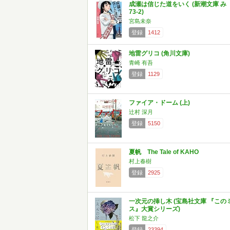
成瀬は信じた道をいく (新潮文庫 み
73-2)
宮島未奈
登録
1412
地雷グリコ (角川文庫)
青崎 有吾
登録
1129
ファイア・ドーム (上)
辻村 深月
登録
5150
夏帆 The Tale of KAHO
村上春樹
登録
2925
一次元の挿し木 (宝島社文庫 『この
ス』大賞シリーズ)
松下 龍之介
登録
23394