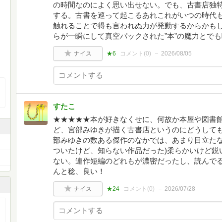
の時間なのによく思い出せない。でも、古書店独
する。古書を巡って起こるあれこれがいつの時代
触れることで得も言われぬ力が発動するからかも
らが一瞬にして真空パックされた”本”の魔力とで
ナイス
★6
コメント(
0
)
2026/08/05
すたこ
★★★★★本が好きなくせに、何故か本屋や図書
ど、宮部みゆきが描く古書店というのにどうして
部みゆきの数ある傑作のなかでは、あまり目立たな
ついたけど、知らない作品だった)柔らかいけど鋭
ない。連作短編のどれもが濃密だったし、読んで
んと稔、良い！
ナイス
★24
コメント(
0
)
2026/07/28