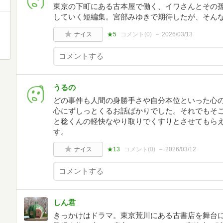
東京の下町にある古本屋で働く、イワさんとその
していく短編集。宮部みゆきで期待したが、そん
ナイス
★5
コメント(
0
)
2026/03/13
うるの
どの事件も人間の身勝手さや自分本位といった心
心にずしっとくるお話ばかりでした。それでもそ
と稔くんの軽快なやり取りでくすりとさせてもら
す。
ナイス
★13
コメント(
0
)
2026/03/12
しん君
きっかけはドラマ。東京荒川にある古書店を舞台