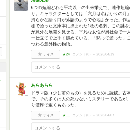
6つの短編どれも平均以上の出来栄えで、連作短編
り。キャラクターとしては「六月は名ばかりの月
滑らかな語り口が落語のようで心地よかった。作品
棚で拾った文庫本に挟まれた1枚の名刺、この謎を
が意外な展開を見せる。平凡な女性が男社会で一
ー仕立てで上手く纏めている。「黙って逝った」
つわる意外性の物語。
ナイス
★24
コメント(
0
)
2026/04/19
町
あらあらら
ドラマ版（少し前のもの）を見るために読破。古
で、その多くは人の死なないミステリーであるが
り濃厚で重くもあった。
ナイス
★11
コメント(
0
)
2026/04/07