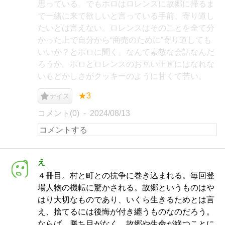
思っている。でもホロはロレンスに故郷に帰るま
で一緒に来て欲しいと言っている手前、寄り道し
たいとは言えない。ロレンスはそのことを全て分
かった上で自分から“商売のために”寄り道しても
いいか？とホロに聞く。なんて素敵な会話なんだ
ろうか。ホロとロレンスのお互い正直にはなれな
いもどかしさがクッキーのように甘くて苦い。
★3
ナイス
コメント(0)
2024/08/13
え
４冊目。村と町との抗争に巻き込まれる。毎回登
場人物の機転に驚かされる。故郷というものはや
はり大切なものであり、いくら生きるためとは言
え、捨てるには後悔が付き纏うものなのだろう。
ならば、勝ち目がなく、故郷や生命が絶つことに