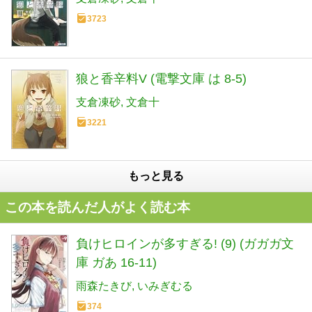
3723
狼と香辛料V (電撃文庫 は 8-5)
支倉凍砂
文倉十
3221
もっと見る
この本を読んだ人がよく読む本
負けヒロインが多すぎる! (9) (ガガガ文
庫 ガあ 16-11)
雨森たきび
いみぎむる
374