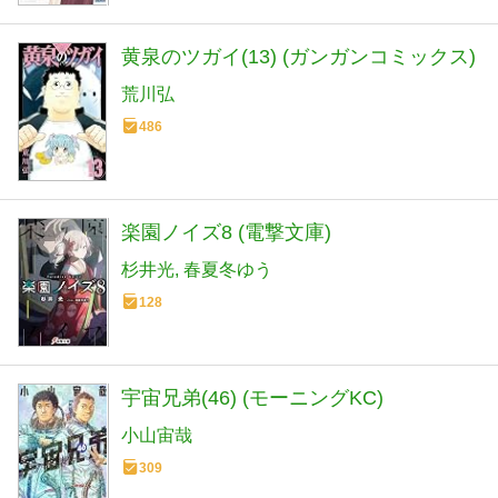
黄泉のツガイ(13) (ガンガンコミックス)
荒川弘
486
楽園ノイズ8 (電撃文庫)
杉井光
春夏冬ゆう
128
宇宙兄弟(46) (モーニングKC)
小山宙哉
309