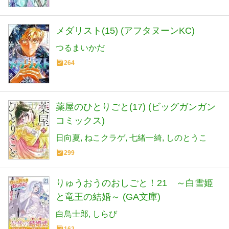
メダリスト(15) (アフタヌーンKC)
つるまいかだ
264
薬屋のひとりごと(17) (ビッグガンガン
コミックス)
日向夏
ねこクラゲ
七緒一綺
しのとうこ
299
りゅうおうのおしごと！21 ～白雪姫
と竜王の結婚～ (GA文庫)
白鳥士郎
しらび