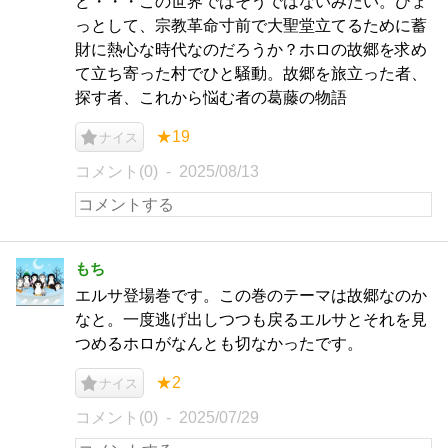
ど・・・この世界ではそうではないみたい。ひょ
っとして、宗教革命寸前で大聖堂立てるために蓄
財に熱心な時代なのだろうか？ホロの故郷を求め
て立ち寄った村でひと騒動。故郷を旅立った者、
探す者、これから悩む者の葛藤の物語
★19
ナイス
コメント(0)
2025/08/13
もち
エルサ登場巻です。この巻のテーマは故郷なのか
なと。一度逃げ出しつつも戻るエルサとそれを見
つめるホロがなんとも切なかったです。
★2
ナイス
コメント(0)
2025/07/29