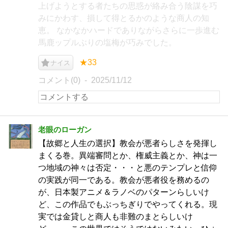
上げようとする者たちの思惑が絡み合う陰謀を巧
みにかわす、損して得とるかのような商人の知
恵。 なかなかハードでありながらさらに一歩進む
馬鹿ップルぶりの塩梅が巧みでした。
★33
ナイス
コメント(0)
2025/11/12
老眼のローガン
【故郷と人生の選択】教会が悪者らしさを発揮し
まくる巻。異端審問とか、権威主義とか、神は一
つ地域の神々は否定・・・と悪のテンプレと信仰
の実践が同一である。教会が悪者役を務めるの
が、日本製アニメ＆ラノベのパターンらしいけ
ど、この作品でもぶっちぎりでやってくれる。現
実では金貸しと商人も非難のまとらしいけ