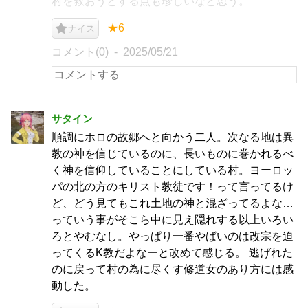
村を救おうとする点も珍しいなと思う。
★6
ナイス
コメント(0)
2025/05/21
サタイン
順調にホロの故郷へと向かう二人。次なる地は異
教の神を信じているのに、長いものに巻かれるべ
く神を信仰していることにしている村。ヨーロッ
パの北の方のキリスト教徒です！って言ってるけ
ど、どう見てもこれ土地の神と混ざってるよな…
っていう事がそこら中に見え隠れする以上いろい
ろとやむなし。やっぱり一番やばいのは改宗を迫
ってくるK教だよなーと改めて感じる。 逃げれた
のに戻って村の為に尽くす修道女のあり方には感
動した。