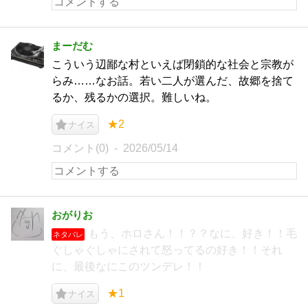
まーだむ
こういう辺鄙な村といえば閉鎖的な社会と宗教が
らみ……なお話。若い二人が選んだ、故郷を捨て
るか、残るかの選択。難しいね。
★2
ナイス
コメント(0)
2026/05/14
おがりお
もう、ホロさん！！？？なに、好き！！毛
ネタバレ
ぐしゃぐしゃにされて怒ってるの好き！！それ
に、最後なにこのツンデレ！！
★1
ナイス