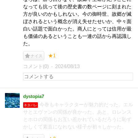
なっても抗って後の歴史書の数ページに刻まれた
方が良いのかもしれない。今の御時世、故郷が滅
ぼされるという概念が消え失せたせいか、中々面
白い話題で面白かった。商人にとっては信用が最
も価値のあるということも一連の話から再認識し
た。
★1
ナイス
コメント(0)
2024/08/13
dystopia7
今巻もキャラクターが魅力的だった。エル
ネタバレ
サとエヴァンの関係が良かった。あと、ロレンス
とホロの関係もお互い惹かれているだろうに恥ず
かしくて素直になれない様子が初々しかった。