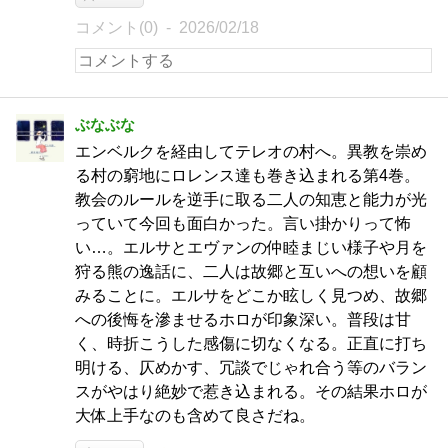
コメント(0)
2026/02/18
ぶなぶな
エンベルクを経由してテレオの村へ。異教を崇め
る村の窮地にロレンス達も巻き込まれる第4巻。
教会のルールを逆手に取る二人の知恵と能力が光
っていて今回も面白かった。言い掛かりって怖
い…。エルサとエヴァンの仲睦まじい様子や月を
狩る熊の逸話に、二人は故郷と互いへの想いを顧
みることに。エルサをどこか眩しく見つめ、故郷
への後悔を滲ませるホロが印象深い。普段は甘
く、時折こうした感傷に切なくなる。正直に打ち
明ける、仄めかす、冗談でじゃれ合う等のバラン
スがやはり絶妙で惹き込まれる。その結果ホロが
大体上手なのも含めて良さだね。