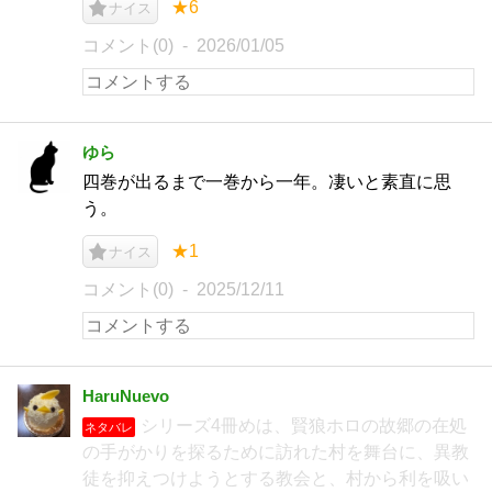
★6
ナイス
コメント(0)
2026/01/05
ゆら
四巻が出るまで一巻から一年。凄いと素直に思
う。
★1
ナイス
コメント(0)
2025/12/11
HaruNuevo
シリーズ4冊めは、賢狼ホロの故郷の在処
ネタバレ
の手がかりを探るために訪れた村を舞台に、異教
徒を抑えつけようとする教会と、村から利を吸い