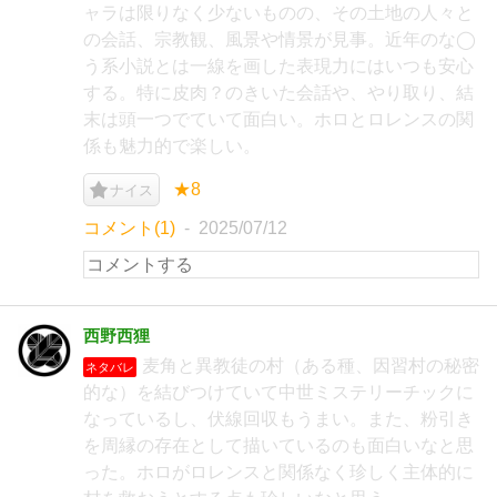
ャラは限りなく少ないものの、その土地の人々と
の会話、宗教観、風景や情景が見事。近年のな◯
う系小説とは一線を画した表現力にはいつも安心
する。特に皮肉？のきいた会話や、やり取り、結
末は頭一つでていて面白い。ホロとロレンスの関
係も魅力的で楽しい。
★8
ナイス
コメント(1)
2025/07/12
西野西狸
麦角と異教徒の村（ある種、因習村の秘密
ネタバレ
的な）を結びつけていて中世ミステリーチックに
なっているし、伏線回収もうまい。また、粉引き
を周縁の存在として描いているのも面白いなと思
った。ホロがロレンスと関係なく珍しく主体的に