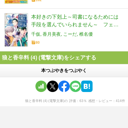
162
本好きの下剋上～司書になるためには
手段を選んでいられません～ フェル
ディナンドの館にて 第1巻
千仮
香月美夜
こーだ
椎名優
80
狼と香辛料 (4) (電撃文庫)をシェアする
本つぶやきをつぶやく
狼と香辛料 (4) (電撃文庫)
の
評価
63
％
感想・レビュー
414
件