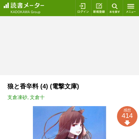
ログイン
新規登録
本を探
狼と香辛料 (4) (電撃文庫)
支倉凍砂
,
文倉十
感想
414