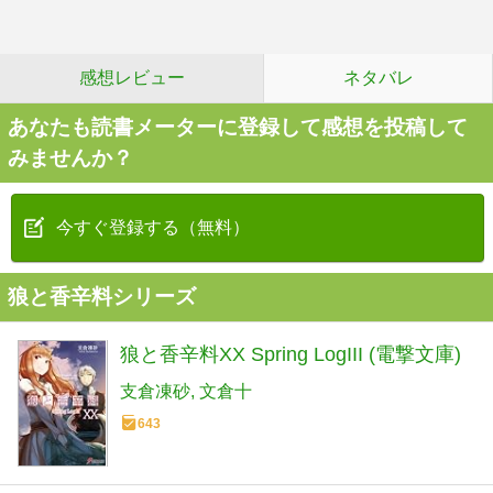
感想レビュー
ネタバレ
あなたも読書メーターに登録して感想を投稿して
みませんか？
今すぐ登録する（無料）
狼と香辛料シリーズ
狼と香辛料XX Spring LogIII (電撃文庫)
支倉凍砂
文倉十
643