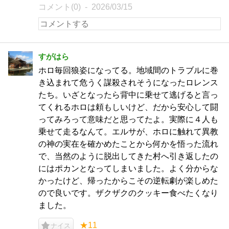
コメント(0)
2026/03/15
すがはら
ホロ毎回狼姿になってる。地域間のトラブルに巻
き込まれて危うく謀殺されそうになったロレンス
たち。いざとなったら背中に乗せて逃げると言っ
てくれるホロは頼もしいけど、だから安心して闘
ってみろって意味だと思ってたよ。実際に４人も
乗せて走るなんて。エルサが、ホロに触れて異教
の神の実在を確かめたことから何かを悟った流れ
で、当然のように脱出してきた村へ引き返したの
にはポカンとなってしまいました。よく分からな
かったけど、帰ったからこその逆転劇が楽しめた
ので良いです。ザクザクのクッキー食べたくなり
ました。
★11
ナイス