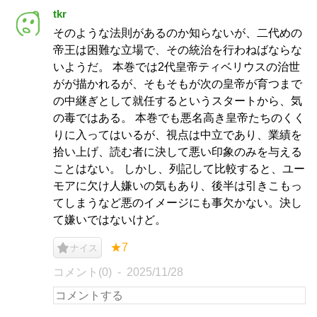
tkr
そのような法則があるのか知らないが、二代めの
帝王は困難な立場で、その統治を行わねばならな
いようだ。 本巻では2代皇帝ティベリウスの治世
がが描かれるが、そもそもが次の皇帝が育つまで
の中継ぎとして就任するというスタートから、気
の毒ではある。 本巻でも悪名高き皇帝たちのくく
りに入ってはいるが、視点は中立であり、業績を
拾い上げ、読む者に決して悪い印象のみを与える
ことはない。 しかし、列記して比較すると、ユー
モアに欠け人嫌いの気もあり、後半は引きこもっ
てしまうなど悪のイメージにも事欠かない。決し
て嫌いではないけど。
★7
ナイス
コメント(0)
2025/11/28