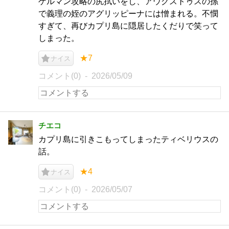
ゲルマン攻略の尻拭いをし、アウグストゥスの孫
で義理の姪のアグリッピーナには憎まれる。不憫
すぎて、再びカプリ島に隠居したくだりで笑って
しまった。
★7
ナイス
コメント(0)
2026/05/09
チエコ
カプリ島に引きこもってしまったティベリウスの
話。
★4
ナイス
コメント(0)
2026/05/07