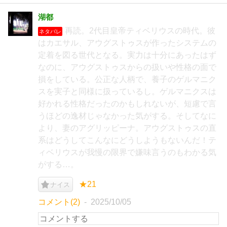
湖都
再読。2代目皇帝ティベリウスの時代。彼
ネタバレ
はカエサル、アウグストゥスが作ったシステムの
定着を図る世代となる。実力は十分にあったはず
なのに、アウグストゥスからの扱いや性格の面で
損をしている。公正な人柄で、養子のゲルマニク
スを実子と同様に扱っているし。ゲルマニクスは
好かれる性格だったのかもしれないが、短慮で言
うほどの逸材じゃなかった気がする。そしてなに
より、妻のアグリッピーナ。アウグストゥスの直
系はどうしてこんなにどうしようもないんだ！テ
ィベリウスが我慢の限界で嫌味言うのもわかる気
がする…。
★21
ナイス
コメント(2)
2025/10/05