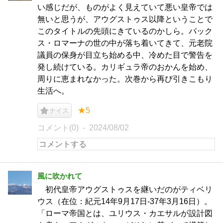
い感じだが、ものがよく見えていて悪い皇帝では
無いと思うが、アウグストゥス以降ということで
このタイトルの先頭にきているのかしら。パック
ス・ロマーナの世の中が落ち着いてきて、元老院
議員の保身が目立ち始める中、冷めた目で警告を
発し続けている。カリギュラ帝のおかんを始め、
周りに恵まれなかった。次巻から再び引きこもり
生活へ。
★5
ナイス
コメント(0)
2024/08/02
風に吹かれて
初代皇帝アウグストゥスを継いだのがティベリ
ウス（在位：紀元14年9月17日‐37年3月16日）。
「ローマ帝国とは、ユリウス・カエサルが設計図