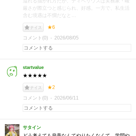
溢れる描かれ方だが、ティベリウスは実務家・峻
厳さが際立つと感じられ、好感。一方で、私生活
含む境遇は不憫だなと…
★6
ナイス
コメント(0)
2026/08/05
startvalue
★★★★★
★2
ナイス
コメント(0)
2026/06/11
サタイン
どう考えても皇帝なんてやりたくなくて、学問や