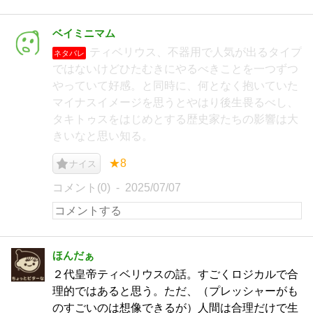
ベイミニマム
ティベリウス、不器用で人気が出るタイプ
ネタバレ
ではないけどひたむきにやるべきことを一つずつ
やっていて好感。と同時に、何となく抱いていた
マイナスイメージを思うとやはり後生畏るべし、
タキトゥスをはじめとする歴史家たちの影響は大
きいなと思い知る。
★8
ナイス
コメント(0)
2025/07/07
ほんだぁ
２代皇帝ティベリウスの話。すごくロジカルで合
理的ではあると思う。ただ、（プレッシャーがも
のすごいのは想像できるが）人間は合理だけで生