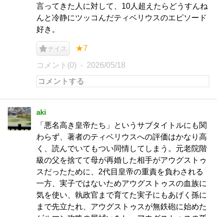
言ってきた人に対して、10人超えたらどうすんね
んと冷静にツッコんだティベリウスのエピソード
好き。
★7
ナイス
コメント(0)
2026/05/18
aki
「悪名高き皇帝たち」というサブタイトルにも関
わらず、著者のティベリウスへの評価はかなり高
く、読んでいてもつい同情してしまう。元老院階
級の父を捨てて母が再婚した相手がアウグストゥ
スだったために、2代目皇帝の重責を負わされる
一方、実子ではないためアウグストゥスの血族に
気を使い、執政官まで育てた実子にもあげく孫に
まで先立たれ、アウグストゥスが無鉄砲に始めた