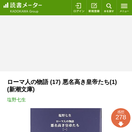
ログイン
新規登録
本を探
ローマ人の物語 (17) 悪名高き皇帝たち(1)
(新潮文庫)
塩野七生
感想
278