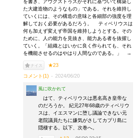
を書き、アウグストゥスがそれに基づいて構築し
た大建造物のようなもの」である。それを維持し
ていくには、その構造の意味と各細部の強度を理
解しておく必要があるだろう。 ティベリウスは
何も加えず変えず帝国を維持しようとする。その
ために、人の能力を見抜き、能力ある者を抜擢し
ていく。「組織とはいかに良く作られても、それ
を機能させるのはやはり人間なのである。」 →
★23
ナイス
コメント(1)
2024/06/20
風に吹かれて
はて、ティベリウスは悪名高き皇帝な
のだろうか。 紀元27年68歳のティベリウ
スは、イエスマンに堕し議論できない元
老院議員たちに嫌気がさしてカプリ島に
隠棲する。以下、次巻へ。