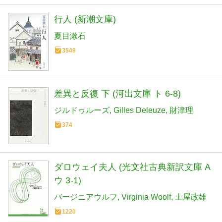
行人 (新潮文庫)
夏目漱石
3549
差異と反復 下 (河出文庫 ト 6-8)
ジルドゥルーズ
Gilles Deleuze
財津理
374
ダロウェイ夫人 (光文社古典新訳文庫 A
ウ 3-1)
バージニアウルフ
Virginia Woolf
土屋政雄
1220