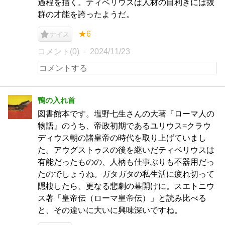
過程を描く。ティベリウスは人材の目利きには抜
群の才能を誇ったようだ。
★6
ナイス
コメント(0)
2024/11/23
鴨の入れ首
図書館本です。塩野七生さんの大著『ローマ人の
物語』のうち、帝政初期であるユリウス=クラウ
ディウス朝の諸皇帝の時代を取り上げていまし
た。アウグストゥスの後を継いだティベリウスは
有能だったものの、人柄も仕事ぶりも不器用だっ
たのでしょうね。ガタガタの私生活に疲れ切って
隠棲したら、更なる悲劇の幕開けに。スエトニウ
ス著「皇帝伝（ローマ皇帝伝）」と読み比べる
と、その違いに大いに興味深いですね。