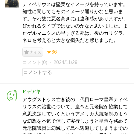
ティベリウスは堅実なイメージを持っています。
知性に関してもそのイメージ通りかなと思いま
す。それ故に悪名高きには違和感がありますが、
好かれるタイプではないのかなと思いました。ま
たゲルマニクスの早すぎる死は、後のカリグラ、
ネロを考えると大きな損失だと感じました。
★36
ナイス
コメント(0)
2024/11/29
ヒデアキ
アウグストゥス亡き後の二代目ローマ皇帝ティベ
リウスの治世について。皇帝と元老院が協業して
意思決定していくというアメリカ大統領制のよう
な幻想を本気で信じて実行しようと皇帝を務めて
元老院議員に幻滅して島へ逃避してしまうまでの