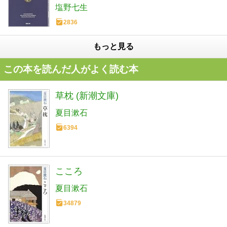
塩野七生
2836
もっと見る
この本を読んだ人がよく読む本
草枕 (新潮文庫)
夏目漱石
6394
こころ
夏目漱石
34879