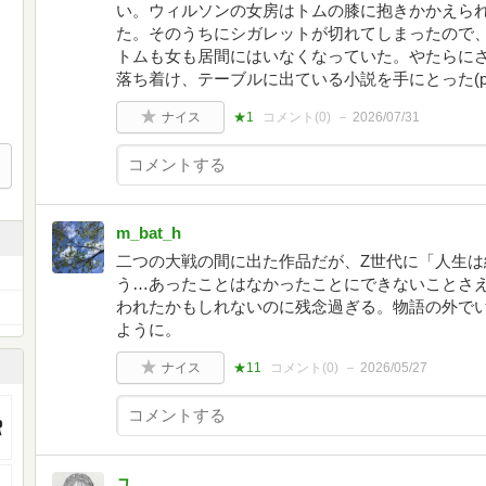
い。ウィルソンの女房はトムの膝に抱きかかえら
た。そのうちにシガレットが切れてしまったので
トムも女も居間にはいなくなっていた。やたらに
落ち着け、テーブルに出ている小説を手にとった(p.
ナイス
★1
コメント(
0
)
2026/07/31
m_bat_h
二つの大戦の間に出た作品だが、Z世代に「人生
う…あったことはなかったことにできないことさ
われたかもしれないのに残念過ぎる。物語の外で
ように。
ナイス
★11
コメント(
0
)
2026/05/27
ユ