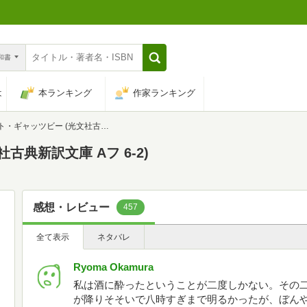
n和書
は
本ランキング
作家ランキング
ャッツビー (光文社古典新訳文庫 Aフ 6-2)
古典新訳文庫 Aフ 6-2)
感想・レビュー
457
全て表示
ネタバレ
Ryoma Okamura
私は酒に酔ったということが二度しかない。その
が降りそそいで八時すぎまで明るかったが、ぼん