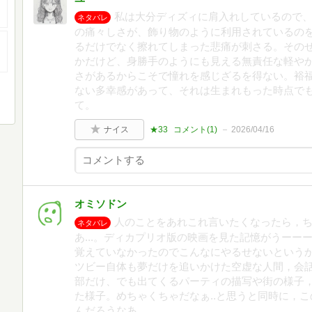
私は大分ディズィに肩入れしているので
ネタバレ
の痛々しさが、飾り物のように利用されているの
るだけでなく擦れてしまった悲痛が刺さる。その
かだけど、身勝手のようにも見える無責任な軽や
さがあるからこそで憧れを感じざるを得ない。裕
ない多幸感があって、それは生まれもった時点で
て。
ナイス
★33
コメント(
1
)
2026/04/16
オミソドン
人のことをあれこれ言いたくなったら，
ネタバレ
あ...。ディカプリオ版の映画を見た記憶がうー
覚えていなかったのでこんなにやるせないというか.
ツビー自体も夢だけを追いかけた空虚な人間，会
部だけ、でも出てくるパーティの描写や街の様子
た様子。めちゃくちゃだなぁ..と思うと同時に，
んだろうなあ....