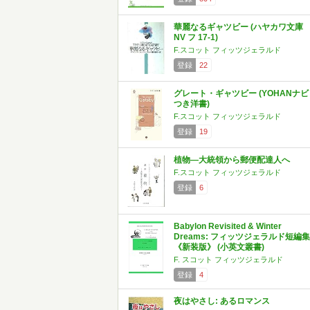
華麗なるギャツビー (ハヤカワ文庫
NV フ 17-1)
F.スコット フィッツジェラルド
登録
22
グレート・ギャツビー (YOHANナビ
つき洋書)
F.スコット フィッツジェラルド
登録
19
植物―大統領から郵便配達人へ
F.スコット フィッツジェラルド
登録
6
Babylon Revisited & Winter
Dreams: フィッツジェラルド短編集
《新装版》 (小英文叢書)
F. スコット フィッツジェラルド
登録
4
夜はやさし: あるロマンス