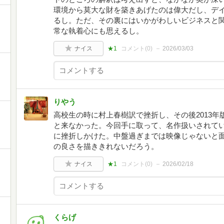
環境から莫大な財を築きあげたのは偉大だし、デ
るし。ただ、その裏にはいかがわしいビジネスと
常な執着心にも思えるし。
ナイス
★1
コメント(
0
)
2026/03/03
りやう
高校生の時に村上春樹訳で挫折し、その後2013
と来なかった。今回手に取って、名作扱いされて
に挫折しかけた。中盤過ぎまでは映像じゃないと
の良さを描ききれないだろう。
ナイス
★1
コメント(
0
)
2026/02/18
くらげ