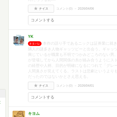
ナイス
コメント(
0
)
2026/04/06
YK
本作の語り手であるニックは証券業に就
ネタバレ
隣人の謎多き人物ギャッツビーと出会う。ギャッ
興じているが職業も不明でつかみどころのない男
が登場してから人間関係の糸が絡み合うようにス
の経歴や人柄、目的が明確になるにつれて「グレ
人間臭さが見えてくる。ラストは悲劇というより
だったのではないかとさえ思える。
ナイス
コメント(
0
)
2026/04/01
文
キヨム