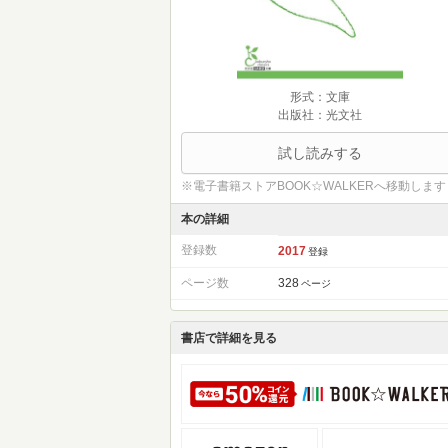
形式：文庫
出版社：光文社
試し読みする
※電子書籍ストアBOOK☆WALKERへ移動します
本の詳細
登録数
2017
登録
ページ数
328
ページ
書店で詳細を見る