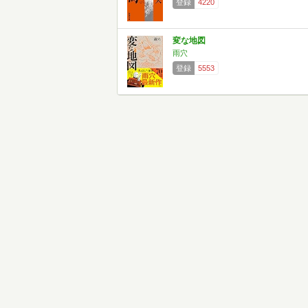
登録
4220
変な地図
雨穴
登録
5553