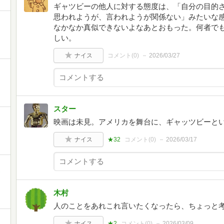
ギャツビーの他人に対する態度は、「自分の目的
思われようが、言われようが関係ない」みたいな
なかなか真似できないよなあとおもった。何者で
しい。
ナイス
コメント(
0
)
2026/03/27
スター
映画は未見。アメリカを舞台に、ギャッツビーと
ナイス
★32
コメント(
0
)
2026/03/17
木村
人のことをあれこれ言いたくなったら、ちょっと
ナイス
★2
コメント(
0
)
2026/03/09