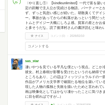
〈やり直し①〉【kindleunlimited】一代で
定の距離で主人公が見続ける物語。パーティーと
ず、ずっと気怠い感じが続いた。胡散臭くてデイ
ー。事故があってからの転落があっという間だっ
トムとデイジー大概にしろよ感。貧富の差とかお
と多そうだな。読了後津村さんの書評読むと味わ
ナイス
コメント(
0
)
2026/02/10
sas_star
凄いやつを見ている平凡な僕という視点。どこか
彼女。村上春樹が影響を受けたというのも納得で
ところもあり、この辺はフィッツジェラルドの一
作品がアメリカ文学界で確固たる地位を築いてい
現した人物の孤独と失敗を描いたためと言われて
画は映像化としてはかなり凄かったことに気づき
に目を瞑ればですが...）
ナイス
★1
コメント(
0
)
2026/02/08