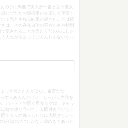
、女の子は馬鹿で美人が一番と言う彼女
を感じずただお姫様扱いを楽しく享受す
せいで悪とされる結果が起きたことは確
かさは、その存在自体の華やかさや特別
福で愛されることが当たり前の人にしか
もう人生が決まっているんじゃないかっ
ちょっと考えた方がよい。金言だな
ーーっすらあるんだけど、しっかり内容を
...パーティで騒ぐ男女も空虚，ギャッ
話は嘘で成り立って、人間付き合いも上
，騒ぐ人々の暮らしだけは大騒ぎといっ
この時代のNYにしかない煌めきもあった