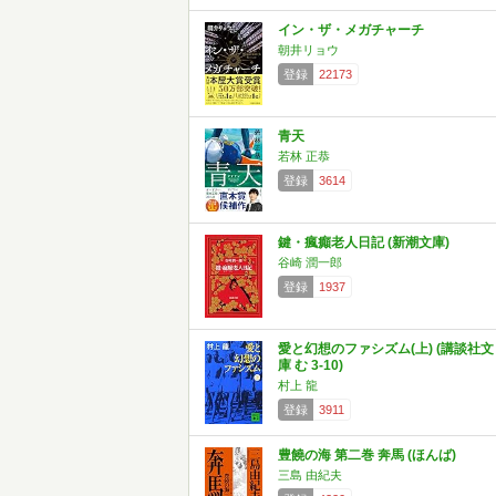
イン・ザ・メガチャーチ
朝井リョウ
登録
22173
青天
若林 正恭
登録
3614
鍵・瘋癲老人日記 (新潮文庫)
谷崎 潤一郎
登録
1937
愛と幻想のファシズム(上) (講談社文
庫 む 3-10)
村上 龍
登録
3911
豊饒の海 第二巻 奔馬 (ほんば)
三島 由紀夫