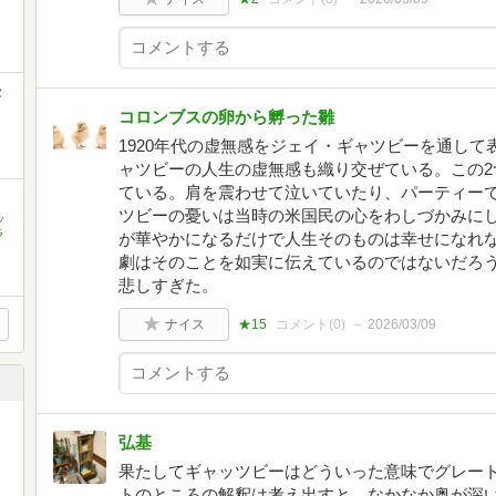
セ
コロンブスの卵から孵った雛
1920年代の虚無感をジェイ・ギャツビーを通し
ャツビーの人生の虚無感も織り交ぜている。この2
ている。肩を震わせて泣いていたり、パーティー
ツビーの憂いは当時の米国民の心をわしづかみに
ッ
ラ
が華やかになるだけで人生そのものは幸せになれ
劇はそのことを如実に伝えているのではないだろ
悲しすぎた。
ナイス
★15
コメント(
0
)
2026/03/09
弘基
果たしてギャッツビーはどういった意味でグレート
トのところの解釈は考え出すと、なかなか奥が深い