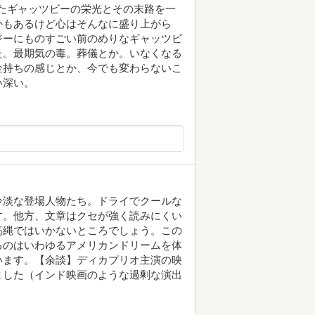
富を築いたギャッツビーの栄光とその末路を一
かもあるけど心はそんなに盛り上がら
ジーにものすごい前のめりなギャッツビ
た。最期気の毒。葬儀とか。いなくなる
金持ちの感じとか、今でも変わらないこ
い深い。
冷淡な登場人物たち。ドライでクールな
す。他方、文章はクセが強く読みにくい
筋縄ではいかないところでしょう。この
るのはいわゆるアメリカンドリームを体
います。【余談】ディカプリオ主演の映
ました（インド映画のような過剰な演出