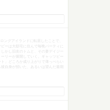
きロングアイランドに転居したことで、
ツビーは大邸宅に住んで毎晩パーティに
。しかし旧友のトムと、その妻デイジー
トーリーが展開していく。ギャッツビー
ート」どころか成り上がりで薄っぺらい
も彼自身が招いた、あるいは望んだ最期